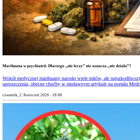
Marihuana w psychiatrii. Dlaczego „nie leczy” nie oznacza „nie działa”?
Wokół medycznej marihuany narosło wiele mitów, ale najszkodliwszy
uproszczenia, obecne choćby w niedawnym artykule na portalu Medo
czwartek, 2. Kwiecień 2026 - 18:00