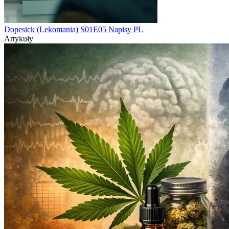
Dopesick (Lekomania) S01E05 Napisy PL
Artykuły