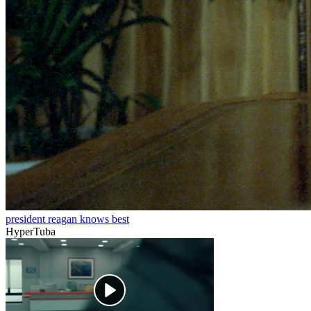
president reagan knows best
HyperTuba