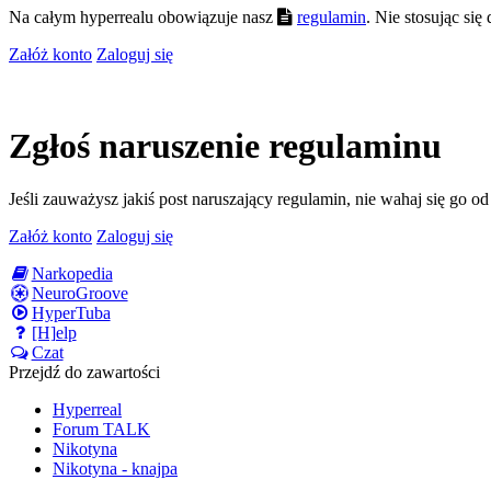
Na całym hyperrealu obowiązuje nasz
regulamin
. Nie stosując si
Załóż konto
Zaloguj się
Zgłoś naruszenie regulaminu
Jeśli zauważysz jakiś post naruszający regulamin, nie wahaj się go o
Załóż konto
Zaloguj się
Narkopedia
NeuroGroove
HyperTuba
[H]elp
Czat
Przejdź do zawartości
Hyperreal
Forum TALK
Nikotyna
Nikotyna - knajpa