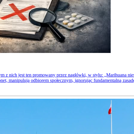
m z nich jest ten promowany przez nagłówki, w stylu: „Marihuana nie
net, manipulują odbiorem społecznym, ignorując fundamentalną zasa