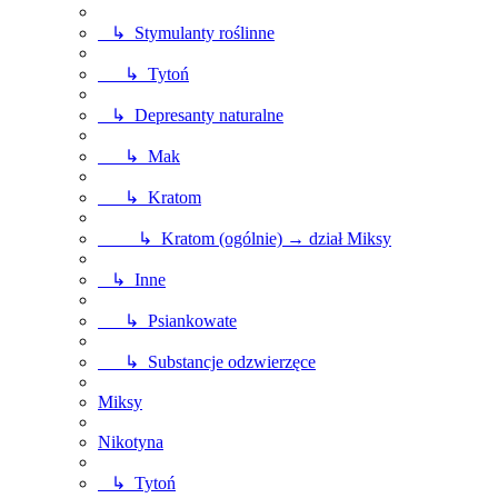
↳ Stymulanty roślinne
↳ Tytoń
↳ Depresanty naturalne
↳ Mak
↳ Kratom
↳ Kratom (ogólnie) → dział Miksy
↳ Inne
↳ Psiankowate
↳ Substancje odzwierzęce
Miksy
Nikotyna
↳ Tytoń