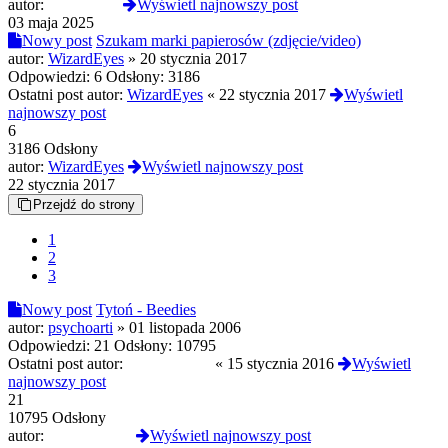
autor:
Termos789
Wyświetl najnowszy post
03 maja 2025
Nowy post
Szukam marki papierosów (zdjęcie/video)
autor:
WizardEyes
»
20 stycznia 2017
Odpowiedzi:
6
Odsłony:
3186
Ostatni post autor:
WizardEyes
«
22 stycznia 2017
Wyświetl
najnowszy post
6
3186 Odsłony
autor:
WizardEyes
Wyświetl najnowszy post
22 stycznia 2017
Przejdź do strony
1
2
3
Nowy post
Tytoń - Beedies
autor:
psychoarti
»
01 listopada 2006
Odpowiedzi:
21
Odsłony:
10795
Ostatni post autor:
obsoletebody
«
15 stycznia 2016
Wyświetl
najnowszy post
21
10795 Odsłony
autor:
obsoletebody
Wyświetl najnowszy post