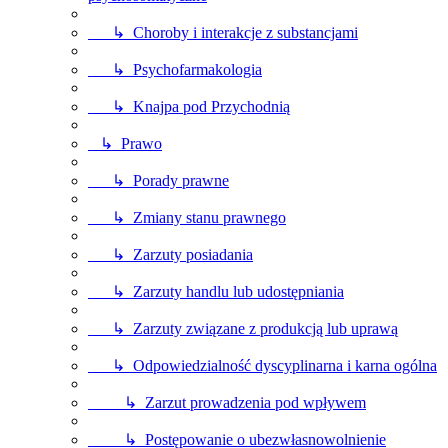
↳ Choroby i interakcje z substancjami
↳ Psychofarmakologia
↳ Knajpa pod Przychodnią
↳ Prawo
↳ Porady prawne
↳ Zmiany stanu prawnego
↳ Zarzuty posiadania
↳ Zarzuty handlu lub udostępniania
↳ Zarzuty związane z produkcją lub uprawą
↳ Odpowiedzialność dyscyplinarna i karna ogólna
↳ Zarzut prowadzenia pod wpływem
↳ Postępowanie o ubezwłasnowolnienie