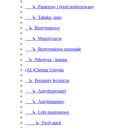
↳ Papierosy i tytoń podgrzewany
↳ Tabaka, snus
↳ Beztytoniowe
↳ Waporyzacja
↳ Beztytoniowe pozostałe
↳ Nikotyna - knajpa
(AL)Chemia Umysłu
↳ Preparaty lecznicze
↳ Antydepresanty
↳ Antyhistaminy
↳ Leki nootropowe
↳ Twój stack