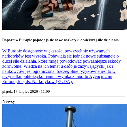
Raport: w Europie pojawiają się nowe narkotyki o większej sile działania
W Europie dostępność większości powszechnie używanych
narkotyków jest wysoka. Pojawiają się jednak nowe substancje o
dużej sile działania, które mogą powodować poważniejsze szkody
zdrowotne. Wiedza na ich temat u osób je zażywających, jak i
naukowców jest ograniczona. Szczególnie ryzykowne jest to w
przypadku politoksykomanii – wynika z raportu Agencji Unii
Europejskiej ds. Narkotyków (EUDA).
piątek, 17. Lipiec 2026 - 11:00
Newsy