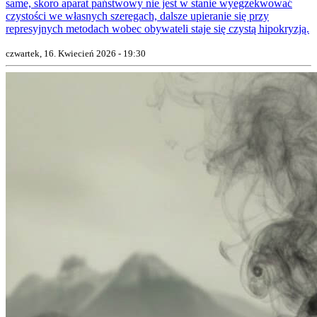
same, skoro aparat państwowy nie jest w stanie wyegzekwować
czystości we własnych szeregach, dalsze upieranie się przy
represyjnych metodach wobec obywateli staje się czystą hipokryzją.
czwartek, 16. Kwiecień 2026 - 19:30