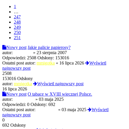
1
…
247
248
249
250
251
Nowy post
Jakie palicie papierosy?
autor:
zrytyberet
»
23 sierpnia 2007
Odpowiedzi:
2508
Odsłony:
153016
Ostatni post autor:
mmigotka
«
16 lipca 2026
Wyświetl
najnowszy post
2508
153016 Odsłony
autor:
mmigotka
Wyświetl najnowszy post
16 lipca 2026
Nowy post
O tabace w XVIII wiecznej Polsce.
autor:
Termos789
»
03 maja 2025
Odpowiedzi:
0
Odsłony:
692
Ostatni post autor:
Termos789
«
03 maja 2025
Wyświetl
najnowszy post
0
692 Odsłony