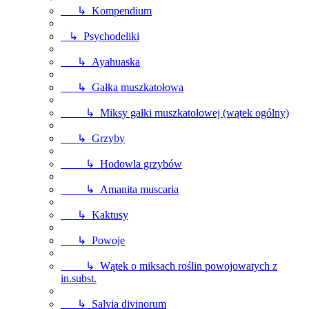
↳ Kompendium
↳ Psychodeliki
↳ Ayahuaska
↳ Gałka muszkatołowa
↳ Miksy gałki muszkatołowej (wątek ogólny)
↳ Grzyby
↳ Hodowla grzybów
↳ Amanita muscaria
↳ Kaktusy
↳ Powoje
↳ Wątek o miksach roślin powojowatych z
in.subst.
↳ Salvia divinorum