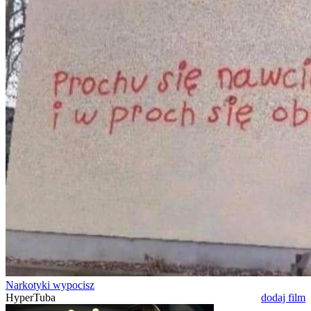
Narkotyki wypocisz
HyperTuba
dodaj film