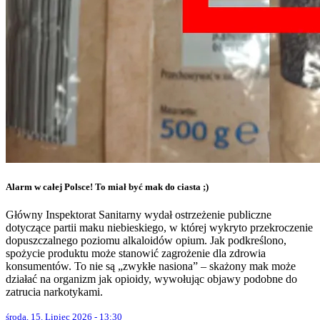
Alarm w całej Polsce! To miał być mak do ciasta ;)
Główny Inspektorat Sanitarny wydał ostrzeżenie publiczne
dotyczące partii maku niebieskiego, w której wykryto przekroczenie
dopuszczalnego poziomu alkaloidów opium. Jak podkreślono,
spożycie produktu może stanowić zagrożenie dla zdrowia
konsumentów. To nie są „zwykłe nasiona” – skażony mak może
działać na organizm jak opioidy, wywołując objawy podobne do
zatrucia narkotykami.
środa, 15. Lipiec 2026 - 13:30