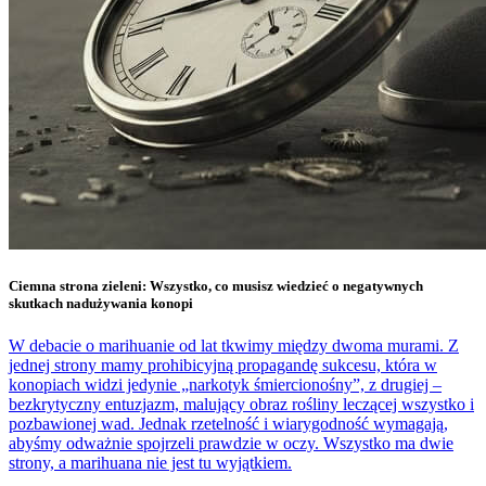
Ciemna strona zieleni: Wszystko, co musisz wiedzieć o negatywnych
skutkach nadużywania konopi
W debacie o marihuanie od lat tkwimy między dwoma murami. Z
jednej strony mamy prohibicyjną propagandę sukcesu, która w
konopiach widzi jedynie „narkotyk śmiercionośny”, z drugiej –
bezkrytyczny entuzjazm, malujący obraz rośliny leczącej wszystko i
pozbawionej wad. Jednak rzetelność i wiarygodność wymagają,
abyśmy odważnie spojrzeli prawdzie w oczy. Wszystko ma dwie
strony, a marihuana nie jest tu wyjątkiem.