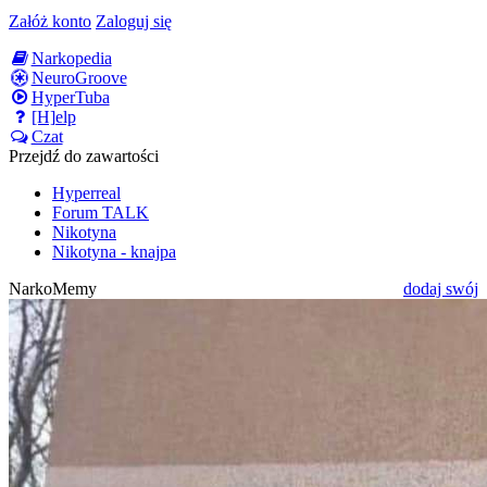
Załóż konto
Zaloguj się
Narkopedia
NeuroGroove
HyperTuba
[H]elp
Czat
Przejdź do zawartości
Hyperreal
Forum TALK
Nikotyna
Nikotyna - knajpa
NarkoMemy
dodaj swój