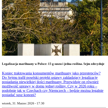
Legalizacja marihuany w Polsce: 15 g suszu i jedna roślina. Sejm zdecyduje
Koniec traktowania konsumentów marihuany jako przestępców?
Do Sejmu trafił poselski projekt ustawy zakładający legalizację
posiadania niewielkiej ilości marihuany. Przewiduje on również
możliwość uprawy w domu jednej rośliny. Czy w 2026 roku –
podobnie jak w Czechach czy Niemczech – będzie można legalnie
posiadać susz konopi?
wtorek, 31. Marzec 2026 - 17:30