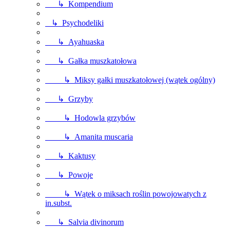
↳ Kompendium
↳ Psychodeliki
↳ Ayahuaska
↳ Gałka muszkatołowa
↳ Miksy gałki muszkatołowej (wątek ogólny)
↳ Grzyby
↳ Hodowla grzybów
↳ Amanita muscaria
↳ Kaktusy
↳ Powoje
↳ Wątek o miksach roślin powojowatych z
in.subst.
↳ Salvia divinorum