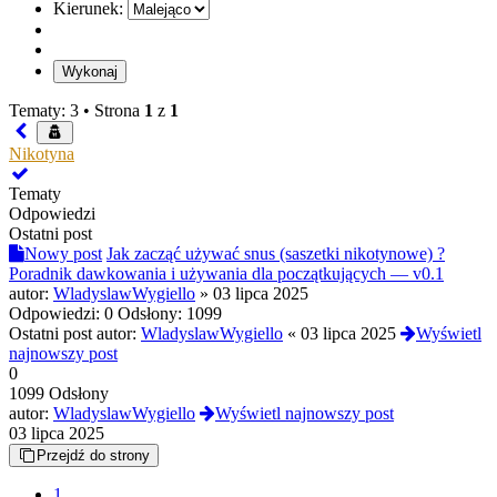
Kierunek:
Tematy: 3 •
Strona
1
z
1
Nikotyna
Tematy
Odpowiedzi
Ostatni post
Nowy post
Jak zacząć używać snus (saszetki nikotynowe) ?
Poradnik dawkowania i używania dla początkujących — v0.1
autor:
WladyslawWygiello
»
03 lipca 2025
Odpowiedzi:
0
Odsłony:
1099
Ostatni post autor:
WladyslawWygiello
«
03 lipca 2025
Wyświetl
najnowszy post
0
1099 Odsłony
autor:
WladyslawWygiello
Wyświetl najnowszy post
03 lipca 2025
Przejdź do strony
1