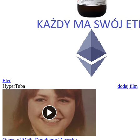
Eter
HyperTuba
dodaj film
Queen of Meth, Daughter of Anarchy