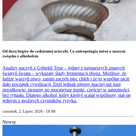
Od daru bogów do codziennej ucieczki. Co antropologia mówi o naszym
związku z alkoholem
Analizy naczyń z Göbekli Tepe – jednej z najstarszych znanych
świątyń świata – wykazały ślady fermentacji zboża. Możliwe, że
ludzie warzyli piwo, zanim zaczęli piec chleb i że to wspólne picie
dało początek cywilizacji. Dziś jednak pijemy inaczej niż nasi
przodkowie: sięgamy po mocniejsze trunki, częściej w samotności,
bez rytuału. Dlatego alkohol, który kiedyś scalał wspólnoty, stał się
jednym z groźnych czynników ryzyka.
czwartek, 2. Lipiec 2026 - 18:00
Newsy