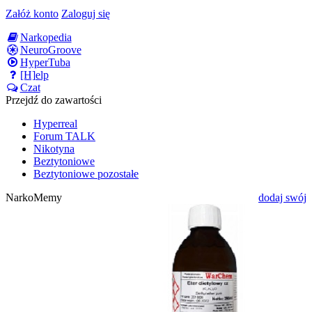
Załóż konto
Zaloguj się
Narkopedia
NeuroGroove
HyperTuba
[H]elp
Czat
Przejdź do zawartości
Hyperreal
Forum TALK
Nikotyna
Beztytoniowe
Beztytoniowe pozostałe
NarkoMemy
dodaj swój