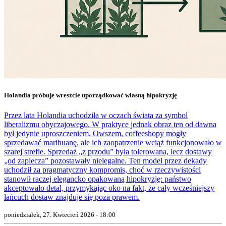
Holandia próbuje wreszcie uporządkować własną hipokryzję
Przez lata Holandia uchodziła w oczach świata za symbol
liberalizmu obyczajowego. W praktyce jednak obraz ten od dawna
był jedynie uproszczeniem. Owszem, coffeeshopy mogły
sprzedawać marihuanę, ale ich zaopatrzenie wciąż funkcjonowało w
szarej strefie. Sprzedaż „z przodu” była tolerowana, lecz dostawy
„od zaplecza” pozostawały nielegalne. Ten model przez dekady
uchodził za pragmatyczny kompromis, choć w rzeczywistości
stanowił raczej elegancko opakowaną hipokryzję: państwo
akceptowało detal, przymykając oko na fakt, że cały wcześniejszy
łańcuch dostaw znajduje się poza prawem.
poniedziałek, 27. Kwiecień 2026 - 18:00