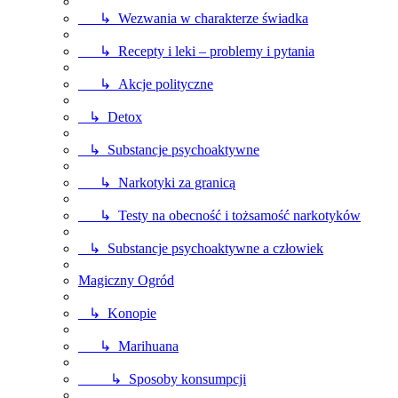
↳ Wezwania w charakterze świadka
↳ Recepty i leki – problemy i pytania
↳ Akcje polityczne
↳ Detox
↳ Substancje psychoaktywne
↳ Narkotyki za granicą
↳ Testy na obecność i tożsamość narkotyków
↳ Substancje psychoaktywne a człowiek
Magiczny Ogród
↳ Konopie
↳ Marihuana
↳ Sposoby konsumpcji