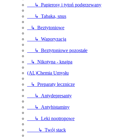
↳ Papierosy i tytoń podgrzewany
↳ Tabaka, snus
↳ Beztytoniowe
↳ Waporyzacja
↳ Beztytoniowe pozostałe
↳ Nikotyna - knajpa
(AL)Chemia Umysłu
↳ Preparaty lecznicze
↳ Antydepresanty
↳ Antyhistaminy
↳ Leki nootropowe
↳ Twój stack