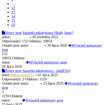
…
12
13
14
15
16
Nowy post
Saszetki nikotynowe [Biały Snus]
autor:
Anonim512
»
05 kwietnia 2022
Odpowiedzi:
152
Odsłony:
19651
Ostatni post autor:
yoshi420
«
20 lipca 2026
Wyświetl najnowszy
post
152
19651 Odsłony
autor:
yoshi420
Wyświetl najnowszy post
20 lipca 2026
Nowy post
Saszetki nikotynowe - miniFAQ
autor:
narcovoyage13
»
01 lipca 2025
Odpowiedzi:
3
Odsłony:
1159
Ostatni post autor:
Czoug
«
25 lipca 2025
Wyświetl najnowszy
post
3
1159 Odsłony
autor:
Czoug
Wyświetl najnowszy post
25 lipca 2025