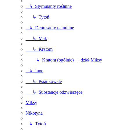
↳ Stymulanty roślinne
↳ Tytoń
↳ Depresanty naturalne
↳ Mak
↳ Kratom
↳ Kratom (ogólnie) → dział Miksy
↳ Inne
↳ Psiankowate
↳ Substancje odzwierzęce
Miksy
Nikotyna
↳ Tytoń