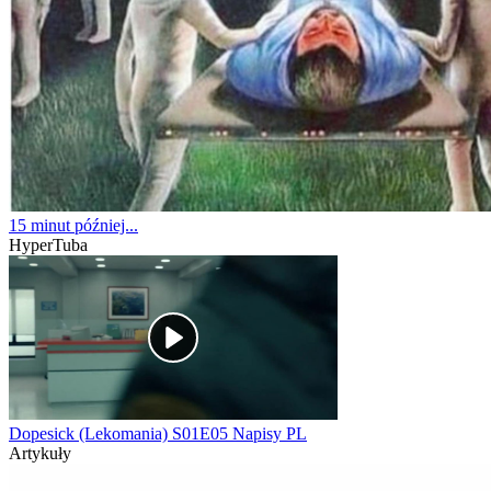
15 minut później...
HyperTuba
Dopesick (Lekomania) S01E05 Napisy PL
Artykuły