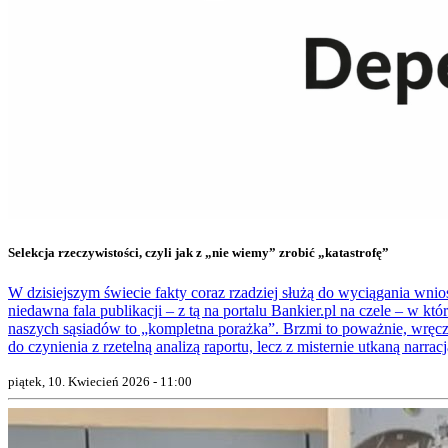
Selekcja rzeczywistości, czyli jak z „nie wiemy” zrobić „katastrofę”
W dzisiejszym świecie fakty coraz rzadziej służą do wyciągania wni
niedawna fala publikacji – z tą na portalu Bankier.pl na czele – w 
naszych sąsiadów to „kompletna porażka”. Brzmi to poważnie, wręcz
do czynienia z rzetelną analizą raportu, lecz z misternie utkaną narrac
piątek, 10. Kwiecień 2026 - 11:00