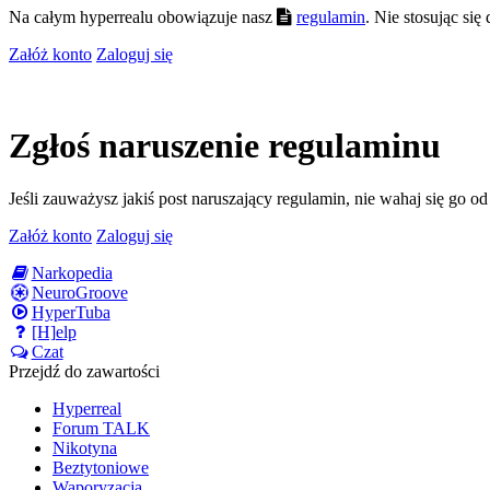
Na całym hyperrealu obowiązuje nasz
regulamin
. Nie stosując si
Załóż konto
Zaloguj się
Zgłoś naruszenie regulaminu
Jeśli zauważysz jakiś post naruszający regulamin, nie wahaj się go o
Załóż konto
Zaloguj się
Narkopedia
NeuroGroove
HyperTuba
[H]elp
Czat
Przejdź do zawartości
Hyperreal
Forum TALK
Nikotyna
Beztytoniowe
Waporyzacja