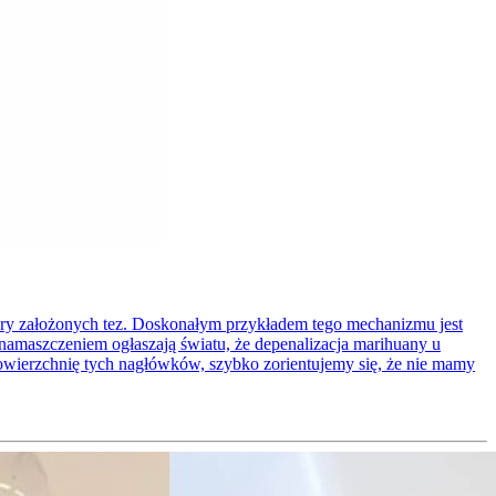
 góry założonych tez. Doskonałym przykładem tego mechanizmu jest
 namaszczeniem ogłaszają światu, że depenalizacja marihuany u
powierzchnię tych nagłówków, szybko zorientujemy się, że nie mamy