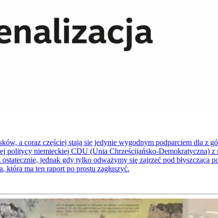
osków, a coraz częściej stają się jedynie wygodnym podparciem dla z
której politycy niemieckiej CDU (Unia Chrześcijańsko-Demokratyczna) z
 ostatecznie, jednak gdy tylko odważymy się zajrzeć pod błyszczącą 
ją, która ma ten raport po prostu zagłuszyć.