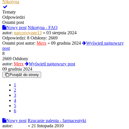
Nikotyna
Tematy
Odpowiedzi
Ostatni post
Nowy post
Nikotyna - FAQ
autor:
narcovoyage13
»
03 sierpnia 2024
Odpowiedzi:
8
Odsłony:
2669
Ostatni post autor:
Merx
«
09 grudnia 2024
Wyświetl najnowszy
post
8
2669 Odsłony
autor:
Merx
Wyświetl najnowszy post
09 grudnia 2024
Przejdź do strony
1
2
3
4
5
6
Nowy post
Rzucanie palenia - farmaceutyki
autor:
elitesse
»
21 listopada 2010