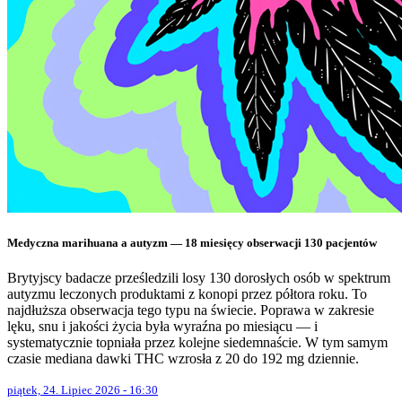
Medyczna marihuana a autyzm — 18 miesięcy obserwacji 130 pacjentów
Brytyjscy badacze prześledzili losy 130 dorosłych osób w spektrum
autyzmu leczonych produktami z konopi przez półtora roku. To
najdłuższa obserwacja tego typu na świecie. Poprawa w zakresie
lęku, snu i jakości życia była wyraźna po miesiącu — i
systematycznie topniała przez kolejne siedemnaście. W tym samym
czasie mediana dawki THC wzrosła z 20 do 192 mg dziennie.
piątek, 24. Lipiec 2026 - 16:30