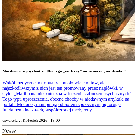
Marihuana w psychiatrii. Dlaczego „nie leczy” nie oznacza „nie działa”?
Wokół medycznej marihuany narosło wiele mitów, ale
najszkodliwszym z nich jest ten promowany przez nagłówki, w
stylu: „Marihuana nieskuteczna w leczeniu zaburzeń psychicznych”.
Tego typu uproszczenia, obecne choćby w niedawnym artykule na
portalu Medonet, manipulują odbiorem społecznym, ignorując
fundamentalną zasadę współczesnej medycyny.
czwartek, 2. Kwiecień 2026 - 18:00
Newsy