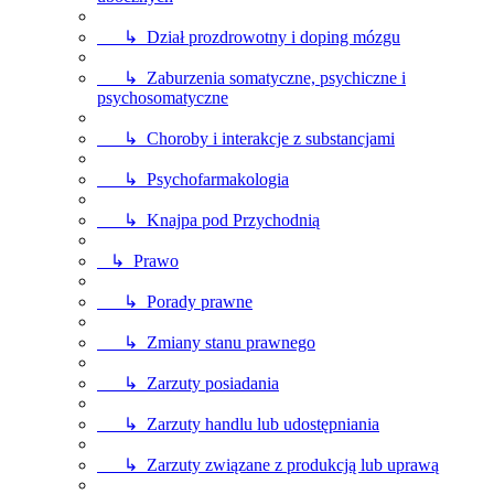
↳ Dział prozdrowotny i doping mózgu
↳ Zaburzenia somatyczne, psychiczne i
psychosomatyczne
↳ Choroby i interakcje z substancjami
↳ Psychofarmakologia
↳ Knajpa pod Przychodnią
↳ Prawo
↳ Porady prawne
↳ Zmiany stanu prawnego
↳ Zarzuty posiadania
↳ Zarzuty handlu lub udostępniania
↳ Zarzuty związane z produkcją lub uprawą