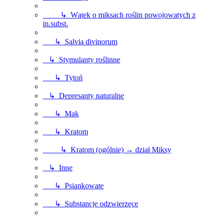
↳ Wątek o miksach roślin powojowatych z
in.subst.
↳ Salvia divinorum
↳ Stymulanty roślinne
↳ Tytoń
↳ Depresanty naturalne
↳ Mak
↳ Kratom
↳ Kratom (ogólnie) → dział Miksy
↳ Inne
↳ Psiankowate
↳ Substancje odzwierzęce