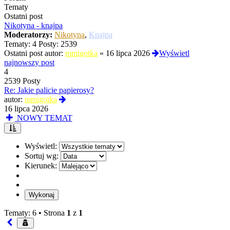
Tematy
Ostatni post
Nikotyna - knajpa
Moderatorzy:
Nikotyna
,
Knajpa
Tematy:
4
Posty:
2539
Ostatni post autor:
mmigotka
«
16 lipca 2026
Wyświetl
najnowszy post
4
2539 Posty
Re: Jakie palicie papierosy?
Wyświetl
autor:
mmigotka
najnowszy
16 lipca 2026
post
NOWY TEMAT
Wyświetl:
Sortuj wg:
Kierunek:
Tematy: 6 •
Strona
1
z
1