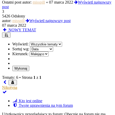
Ostatni post autor:
misspill
«
07 marca 2022
Wyświetl najnowszy
post
3
5426 Odsłony
autor:
misspill
Wyświetl najnowszy post
07 marca 2022
NOWY TEMAT
Wyświetl:
Sortuj wg:
Kierunek:
Tematy: 6 •
Strona
1
z
1
Nikotyna
Kto jest online
Twoje uprawnienia na tym forum
Użytkownicy przeglądający to forum: Obecnie na forum nie ma