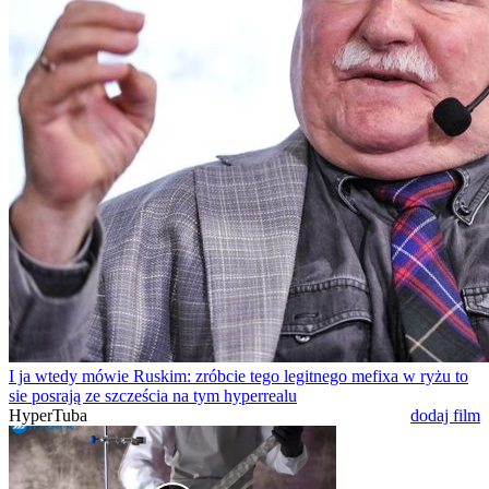
I ja wtedy mówie Ruskim: zróbcie tego legitnego mefixa w ryżu to
sie posrają ze szcześcia na tym hyperrealu
HyperTuba
dodaj film