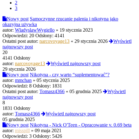
2
3
Nowy post
Samoczynne rzucanie palenia i nikotyna jako
okazyjna używka
autor:
WladyslawWygiello
»
19 stycznia 2023
Odpowiedzi:
20
Odsłony:
4141
Ostatni post autor:
narcovoyage13
«
29 stycznia 2026
Wyświetl
najnowszy post
20
4141 Odsłony
autor:
narcovoyage13
Wyświetl najnowszy post
29 stycznia 2026
Nowy post
Nikotyna - czy warto “suplementować”?
autor:
mmchan
»
05 stycznia 2025
Odpowiedzi:
8
Odsłony:
1831
Ostatni post autor:
Tomasz4366
«
05 grudnia 2025
Wyświetl
najnowszy post
8
1831 Odsłony
autor:
Tomasz4366
Wyświetl najnowszy post
05 grudnia 2025
Nowy post
Nikotyna - Nick O'Teen - Opracowanie v. 0.69 beta
autor:
misspill
»
09 maja 2021
Odpowiedzi:
3
Odsłony:
5426