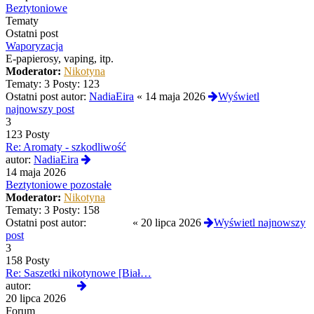
post
Beztytoniowe
Tematy
Ostatni post
Waporyzacja
E-papierosy, vaping, itp.
Moderator:
Nikotyna
Tematy:
3
Posty:
123
Ostatni post autor:
NadiaEira
«
14 maja 2026
Wyświetl
najnowszy post
3
123 Posty
Re: Aromaty - szkodliwość
Wyświetl
autor:
NadiaEira
najnowszy
14 maja 2026
post
Beztytoniowe pozostałe
Moderator:
Nikotyna
Tematy:
3
Posty:
158
Ostatni post autor:
yoshi420
«
20 lipca 2026
Wyświetl najnowszy
post
3
158 Posty
Re: Saszetki nikotynowe [Biał…
Wyświetl
autor:
yoshi420
najnowszy
20 lipca 2026
post
Forum