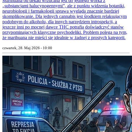
Marihuana od dekad wrzucana jest do jednego worka z
„substancjami halucynogennymi”, ale z punktu widzenia botaniki,
neurobiologii i farmakologii sprawa wygląda znacznie bardziej
skomplikowanie. Dla jednych cannabis jest środkiem relaksującym
podobnym do alkoholu, dla innych narzędziem introspekcji, a
jeszcze inni po mocnej dawce THC potrafią doświadczyć stanów
przypominających klasyczne psychodeliki. Problem polega na tym,
że marihuana nie mieści się idealnie w żadnej z prostych kategorii.
czwartek, 28. Maj 2026 - 10:00