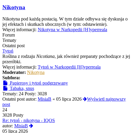
Nikotyna
Nikotyna pod każdą postacią. W tym dziale odbywa się dyskusja o
jej efektach i skutkach ubocznych (w tym: odstawienie).
Więcej informacji:
Nikotyna w Narkopedii [H]yperreala
Forum
Tematy
Ostatni post
Tytoń
Roślina z rodzaju
Nicotiana
, jak również preparaty pochodzące z jej
przeróbki.
Więcej informacji:
Tytoń w Narkopedii [H]yperreala
Moderator:
Nikotyna
Subfora:
Papierosy i tytoń podgrzewany
Tabaka, snus
Tematy:
24
Posty:
3028
Ostatni post autor:
MisiaB
«
05 lipca 2026
Wyświetl najnowszy
post
24
3028 Posty
Re: tytoń - nikotyna - IQOS
Wyświetl
autor:
MisiaB
najnowszy
05 lipca 2026