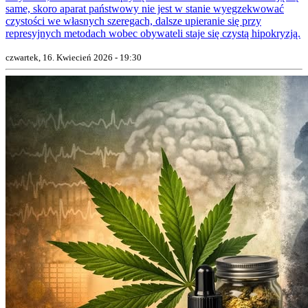
same, skoro aparat państwowy nie jest w stanie wyegzekwować
czystości we własnych szeregach, dalsze upieranie się przy
represyjnych metodach wobec obywateli staje się czystą hipokryzją.
czwartek, 16. Kwiecień 2026 - 19:30