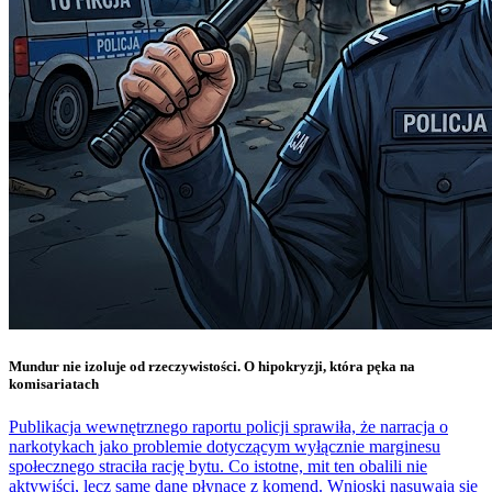
Mundur nie izoluje od rzeczywistości. O hipokryzji, która pęka na
komisariatach
Publikacja wewnętrznego raportu policji sprawiła, że narracja o
narkotykach jako problemie dotyczącym wyłącznie marginesu
społecznego straciła rację bytu. Co istotne, mit ten obalili nie
aktywiści, lecz same dane płynące z komend. Wnioski nasuwają się