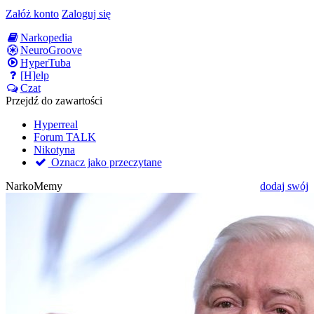
Załóż konto
Zaloguj się
Narkopedia
NeuroGroove
HyperTuba
[H]elp
Czat
Przejdź do zawartości
Hyperreal
Forum TALK
Nikotyna
Oznacz jako przeczytane
NarkoMemy
dodaj swój