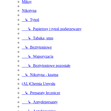
Miksy
Nikotyna
↳ Tytoń
↳ Papierosy i tytoń podgrzewany
↳ Tabaka, snus
↳ Beztytoniowe
↳ Waporyzacja
↳ Beztytoniowe pozostałe
↳ Nikotyna - knajpa
(AL)Chemia Umysłu
↳ Preparaty lecznicze
↳ Antydepresanty