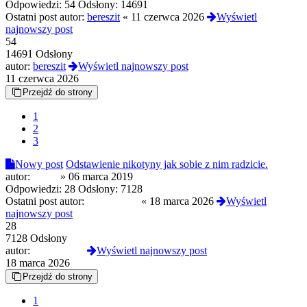
Odpowiedzi:
54
Odsłony:
14691
Ostatni post autor:
bereszit
«
11 czerwca 2026
Wyświetl
najnowszy post
54
14691 Odsłony
autor:
bereszit
Wyświetl najnowszy post
11 czerwca 2026
Przejdź do strony
1
2
3
Nowy post
Odstawienie nikotyny jak sobie z nim radzicie.
autor:
pol90
»
06 marca 2019
Odpowiedzi:
28
Odsłony:
7128
Ostatni post autor:
Reanimated
«
18 marca 2026
Wyświetl
najnowszy post
28
7128 Odsłony
autor:
Reanimated
Wyświetl najnowszy post
18 marca 2026
Przejdź do strony
1