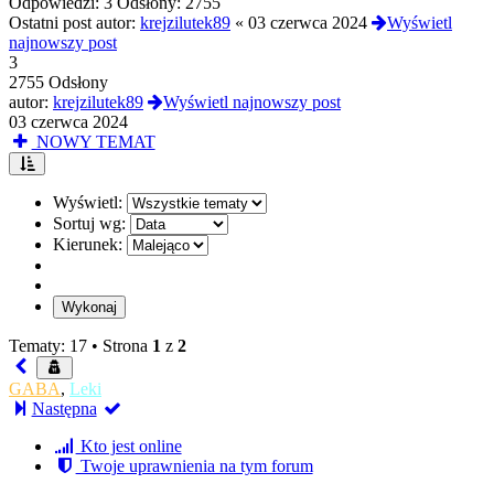
Odpowiedzi:
3
Odsłony:
2755
Ostatni post autor:
krejzilutek89
«
03 czerwca 2024
Wyświetl
najnowszy post
3
2755 Odsłony
autor:
krejzilutek89
Wyświetl najnowszy post
03 czerwca 2024
NOWY TEMAT
Wyświetl:
Sortuj wg:
Kierunek:
Tematy: 17 •
Strona
1
z
2
GABA
,
Leki
Następna
Kto jest online
Twoje uprawnienia na tym forum