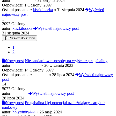
autor:
KarmiKlasik
»
31 sierpnia 2024
Odpowiedzi:
1
Odsłony:
2097
Ostatni post autor:
kiszkiloszka
«
31 sierpnia 2024
Wyświetl
najnowszy post
1
2097 Odsłony
autor:
kiszkiloszka
Wyświetl najnowszy post
31 sierpnia 2024
Przejdź do strony
1
2
Nowy post
Niestandardowe sposoby na wyjście z pregabaliny
autor:
theharewhohears
»
20 września 2023
Odpowiedzi:
14
Odsłony:
5077
Ostatni post autor:
Lotnik69
«
28 lipca 2024
Wyświetl najnowszy
post
14
5077 Odsłony
autor:
Lotnik69
Wyświetl najnowszy post
28 lipca 2024
Nowy post
Pregabalina i jej potencjał uzależniający - artykuł
naukowy
autor:
holytrinity444
»
26 maja 2024