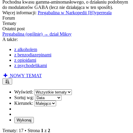
Pochodna kwasu gamma-aminomasłowego, o działaniu podobnym
do modulatorów GABA (lecz nie działająca w ten sposób).
Więcej informacji:
Pregabalina w Narkopedii [H]yperreala
Forum
Tematy
Ostatni post
Pregabalina (ogólnie) → dział Miksy
A także:
z alkoholem
z benzodiazepinami
z opioidami
z psychodelikami
NOWY TEMAT
Wyświetl:
Sortuj wg:
Kierunek:
Tematy: 17 •
Strona
1
z
2