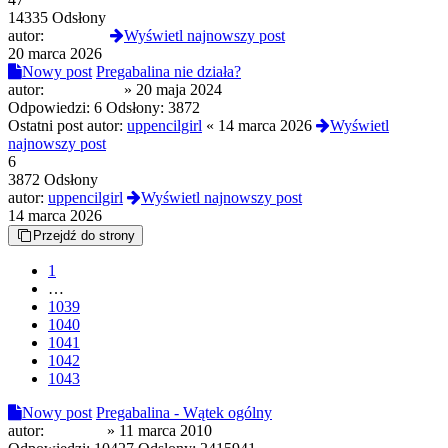
14335 Odsłony
autor:
Sophieee
Wyświetl najnowszy post
20 marca 2026
Nowy post
Pregabalina nie działa?
autor:
AllBlack88
»
20 maja 2024
Odpowiedzi:
6
Odsłony:
3872
Ostatni post autor:
uppencilgirl
«
14 marca 2026
Wyświetl
najnowszy post
6
3872 Odsłony
autor:
uppencilgirl
Wyświetl najnowszy post
14 marca 2026
Przejdź do strony
1
…
1039
1040
1041
1042
1043
Nowy post
Pregabalina - Wątek ogólny
autor:
zibimark
»
11 marca 2010