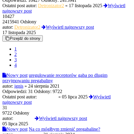
Odpowiedzi:
10427
Odsłony:
2415941
Ostatni post autor:
Detronizator2
«
17 listopada 2025
Wyświetl
najnowszy post
10427
2415941 Odsłony
autor:
Detronizator2
Wyświetl najnowszy post
17 listopada 2025
Przejdź do strony
1
2
3
4
Nowy post
uregulowanie receptorów gaba po dlugim
przyjmowaniu pregabaliny
autor:
ignis
»
24 sierpnia 2021
Odpowiedzi:
31
Odsłony:
9722
Ostatni post autor:
PolskiLen
«
05 lipca 2025
Wyświetl
najnowszy post
31
9722 Odsłony
autor:
PolskiLen
Wyświetl najnowszy post
05 lipca 2025
Nowy post
Na co mógłbym zmienić pregabaline?