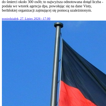
do śmierci około 300 osób; to najwyższa odnotowana dotąd liczba -
podała we wtorek agencja dpa, powołując się na dane Visty,
berlińskiej organizacji zajmującej się pomocą uzależnionym.
poniedziałek, 27. Lipiec 2026 - 17:00