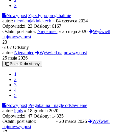
2
3
Nowy post
Zjazdy po pregabalinie
autor:
niewiemjakinickech
»
04 czerwca 2024
Odpowiedzi:
23
Odsłony:
6167
Ostatni post autor:
Niepamiec
«
25 maja 2026
Wyświetl
najnowszy post
23
6167 Odsłony
autor:
Niepamiec
Wyświetl najnowszy post
25 maja 2026
Przejdź do strony
1
2
3
4
5
Nowy post
Pregabalina - nagłe odstawienie
autor:
ignis
»
18 grudnia 2020
Odpowiedzi:
47
Odsłony:
14335
Ostatni post autor:
Sophieee
«
20 marca 2026
Wyświetl
najnowszy post
47