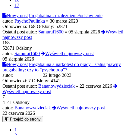
17
Nowy post
Pregabalina - uzależnienie/odstawienie
autor:
PsychoPaulinka
»
30 marca 2020
Odpowiedzi:
168
Odsłony:
52871
Ostatni post autor:
Samurai1600
«
05 sierpnia 2026
Wyświetl
najnowszy post
168
52871 Odsłony
autor:
Samurai1600
Wyświetl najnowszy post
05 sierpnia 2026
Nowy post
Pregabalina a narkotest do pracy - status prawny
pregabaliny: czy to "psychotrop"?
autor:
GABAhater
»
22 lutego 2023
Odpowiedzi:
7
Odsłony:
4141
Ostatni post autor:
Bananowydzieciak
«
22 czerwca 2026
Wyświetl najnowszy post
7
4141 Odsłony
autor:
Bananowydzieciak
Wyświetl najnowszy post
22 czerwca 2026
Przejdź do strony
1