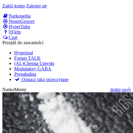
Załóż konto
Zaloguj się
Narkopedia
NeuroGroove
HyperTuba
[H]elp
Czat
Przejdź do zawartości
Hyperreal
Forum TALK
(AL)Chemia Umysłu
Modulatory GABA
Pregabalina
Oznacz jako przeczytane
NarkoMemy
dodaj swój