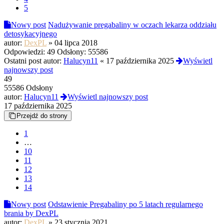
5
Nowy post
Nadużywanie pregabaliny w oczach lekarza oddziału
detosykacyjnego
autor:
DexPL
»
04 lipca 2018
Odpowiedzi:
49
Odsłony:
55586
Ostatni post autor:
Halucyn11
«
17 października 2025
Wyświetl
najnowszy post
49
55586 Odsłony
autor:
Halucyn11
Wyświetl najnowszy post
17 października 2025
Przejdź do strony
1
…
10
11
12
13
14
Nowy post
Odstawienie Pregabaliny po 5 latach regularnego
brania by DexPL
autor:
DexPL
»
23 stycznia 2021