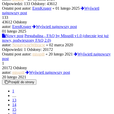
Odpowiedzi:
133
Odsłony:
43612
Ostatni post autor:
ErenKruger
«
01 lutego 2025
Wyświetl
najnowszy post
133
43612 Odsłony
autor:
ErenKruger
Wyświetl najnowszy post
01 lutego 2025
Nowy post
Pregabalina - FAQ by Misspill v1.0 (obecnie jest już
nowy, podwieszony FAQ 2.0)
autor:
NegatywneWibracje
»
02 marca 2020
Odpowiedzi:
1
Odsłony:
20172
Ostatni post autor:
misspill
«
20 lutego 2021
Wyświetl najnowszy
post
1
20172 Odsłony
autor:
misspill
Wyświetl najnowszy post
20 lutego 2021
Przejdź do strony
1
…
13
14
15
16