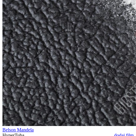
Belson Mandela
HyperTuba
dodaj film