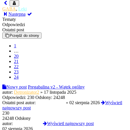
GABA
,
Leki
Następna
Tematy
Odpowiedzi
Ostatni post
Przejdź do strony
1
…
20
21
22
23
24
Nowy post
Pregabalina v2 - Wątek ogólny
autor:
Detronizator2
»
17 listopada 2025
Odpowiedzi:
230
Odsłony:
24248
Ostatni post autor:
CloneserSztuki
«
02 sierpnia 2026
Wyświetl
najnowszy post
230
24248 Odsłony
autor:
CloneserSztuki
Wyświetl najnowszy post
02 sierpnia 2026