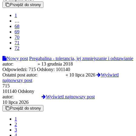
Przejdź do strony
1
…
68
69
70
71
72
Nowy post
Pregabalina - tolerancja, jej zmniejszanie i odstawianie
autor:
Morfineusz
»
13 grudnia 2018
Odpowiedzi:
715
Odsłony:
101140
Ostatni post autor:
tosieniedzieje
«
10 lipca 2026
Wyświetl
najnowszy post
715
101140 Odsłony
autor:
tosieniedzieje
Wyświetl najnowszy post
10 lipca 2026
Przejdź do strony
1
2
3
4