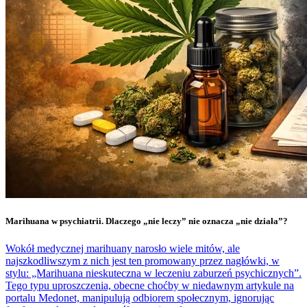
Marihuana w psychiatrii. Dlaczego „nie leczy” nie oznacza „nie działa”?
Wokół medycznej marihuany narosło wiele mitów, ale
najszkodliwszym z nich jest ten promowany przez nagłówki, w
stylu: „Marihuana nieskuteczna w leczeniu zaburzeń psychicznych”.
Tego typu uproszczenia, obecne choćby w niedawnym artykule na
portalu Medonet, manipulują odbiorem społecznym, ignorując