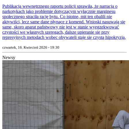
Publikacja wewnętrznego raportu policji sprawiła, że narracja o
narkotykach jako problemie dotyczącym wyłącznie marginesu
społecznego straciła rację bytu. Co istotne, mit ten obalili nie
aktywiści, lecz same dane płynące z komend. Wnioski nasuwają się
same, skoro aparat państwowy nie jest w stanie wyegzekwować
czystości we własnych szeregach, dalsze upieranie się przy
represyjnych metodach wobec obywateli staje się czystą hipokryzją.
czwartek, 16. Kwiecień 2026 - 19:30
Newsy