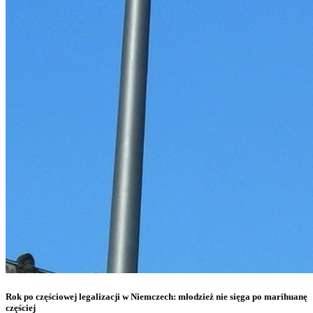
Rok po częściowej legalizacji w Niemczech: młodzież nie sięga po marihuanę
częściej