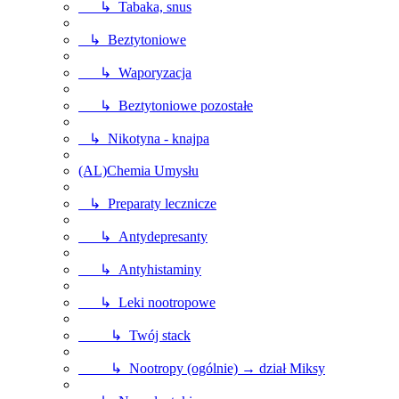
↳ Tabaka, snus
↳ Beztytoniowe
↳ Waporyzacja
↳ Beztytoniowe pozostałe
↳ Nikotyna - knajpa
(AL)Chemia Umysłu
↳ Preparaty lecznicze
↳ Antydepresanty
↳ Antyhistaminy
↳ Leki nootropowe
↳ Twój stack
↳ Nootropy (ogólnie) → dział Miksy