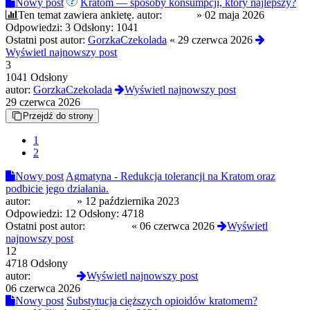
Nowy post
Kratom — sposoby konsumpcji, który najlepszy?
Ten temat zawiera ankietę.
autor:
Czoug
»
02 maja 2026
Odpowiedzi:
3
Odsłony:
1041
Ostatni post autor:
GorzkaCzekolada
«
29 czerwca 2026
Wyświetl najnowszy post
3
1041 Odsłony
autor:
GorzkaCzekolada
Wyświetl najnowszy post
29 czerwca 2026
Przejdź do strony
1
2
Nowy post
Agmatyna - Redukcja tolerancji na Kratom oraz
podbicie jego działania.
autor:
wiaderk0
»
12 października 2023
Odpowiedzi:
12
Odsłony:
4718
Ostatni post autor:
wiaderk0
«
06 czerwca 2026
Wyświetl
najnowszy post
12
4718 Odsłony
autor:
wiaderk0
Wyświetl najnowszy post
06 czerwca 2026
Nowy post
Substytucja cięższych opioidów kratomem?