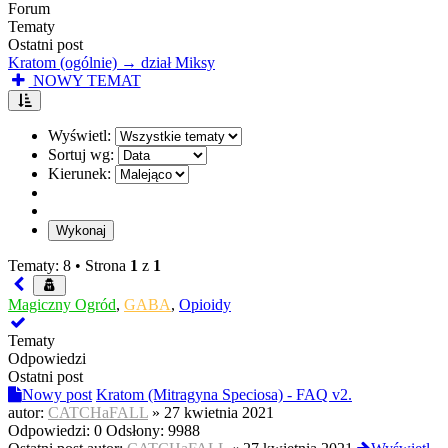
Forum
Tematy
Ostatni post
Kratom (ogólnie) → dział Miksy
NOWY TEMAT
Wyświetl:
Sortuj wg:
Kierunek:
Tematy: 8 •
Strona
1
z
1
Magiczny Ogród
,
GABA
,
Opioidy
Tematy
Odpowiedzi
Ostatni post
Nowy post
Kratom (Mitragyna Speciosa) - FAQ v2.
autor:
CATCHaFALL
»
27 kwietnia 2021
Odpowiedzi:
0
Odsłony:
9988