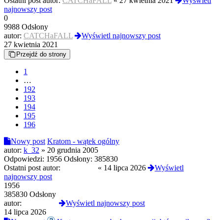
Ostatni post autor:
CATCHaFALL
«
27 kwietnia 2021
Wyświetl
najnowszy post
0
9988 Odsłony
autor:
CATCHaFALL
Wyświetl najnowszy post
27 kwietnia 2021
Przejdź do strony
1
…
192
193
194
195
196
Nowy post
Kratom - wątek ogólny
autor:
k_32
»
20 grudnia 2005
Odpowiedzi:
1956
Odsłony:
385830
Ostatni post autor:
Saguaro99
«
14 lipca 2026
Wyświetl
najnowszy post
1956
385830 Odsłony
autor:
Saguaro99
Wyświetl najnowszy post
14 lipca 2026