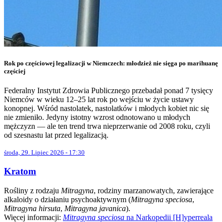
Rok po częściowej legalizacji w Niemczech: młodzież nie sięga po marihuanę
częściej
Federalny Instytut Zdrowia Publicznego przebadał ponad 7 tysięcy
Niemców w wieku 12–25 lat rok po wejściu w życie ustawy
konopnej. Wśród nastolatek, nastolatków i młodych kobiet nic się
nie zmieniło. Jedyny istotny wzrost odnotowano u młodych
mężczyzn — ale ten trend trwa nieprzerwanie od 2008 roku, czyli
od szesnastu lat przed legalizacją.
środa, 29. Lipiec 2026 - 17:30
Kratom
Rośliny z rodzaju
Mitragyna
, rodziny marzanowatych, zawierające
alkaloidy o działaniu psychoaktywnym (
Mitragyna speciosa
,
Mitragyna hirsuta
,
Mitragyna javanica
).
Więcej informacji:
Mitragyna speciosa
na Narkopedii [H]yperreala