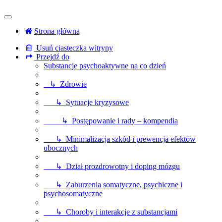
Strona główna
Usuń ciasteczka witryny
Przejdź do
Substancje psychoaktywne na co dzień
↳ Zdrowie
↳ Sytuacje kryzysowe
↳ Postępowanie i rady – kompendia
↳ Minimalizacja szkód i prewencja efektów
ubocznych
↳ Dział prozdrowotny i doping mózgu
↳ Zaburzenia somatyczne, psychiczne i
psychosomatyczne
↳ Choroby i interakcje z substancjami