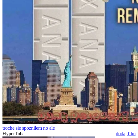
troche sie spoznilem no ale
HyperTuba
dodaj film