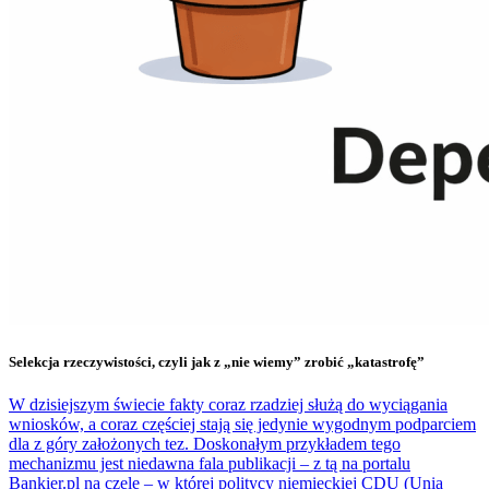
Selekcja rzeczywistości, czyli jak z „nie wiemy” zrobić „katastrofę”
W dzisiejszym świecie fakty coraz rzadziej służą do wyciągania
wniosków, a coraz częściej stają się jedynie wygodnym podparciem
dla z góry założonych tez. Doskonałym przykładem tego
mechanizmu jest niedawna fala publikacji – z tą na portalu
Bankier.pl na czele – w której politycy niemieckiej CDU (Unia