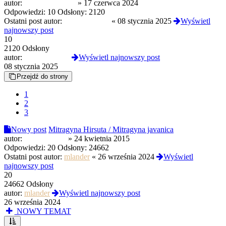
autor:
odbytniczy1991
»
17 czerwca 2024
Odpowiedzi:
10
Odsłony:
2120
Ostatni post autor:
FotherMucker
«
08 stycznia 2025
Wyświetl
najnowszy post
10
2120 Odsłony
autor:
FotherMucker
Wyświetl najnowszy post
08 stycznia 2025
Przejdź do strony
1
2
3
Nowy post
Mitragyna Hirsuta / Mitragyna javanica
autor:
cardimon201
»
24 kwietnia 2015
Odpowiedzi:
20
Odsłony:
24662
Ostatni post autor:
mlander
«
26 września 2024
Wyświetl
najnowszy post
20
24662 Odsłony
autor:
mlander
Wyświetl najnowszy post
26 września 2024
NOWY TEMAT