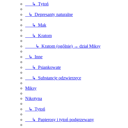
↳ Tytoń
↳ Depresanty naturalne
↳ Mak
↳ Kratom
↳ Kratom (ogólnie) → dział Miksy
↳ Inne
↳ Psiankowate
↳ Substancje odzwierzęce
Miksy
Nikotyna
↳ Tytoń
↳ Papierosy i tytoń podgrzewany