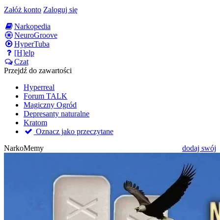
Załóż konto
Zaloguj się
Narkopedia
NeuroGroove
HyperTuba
[H]elp
Czat
Przejdź do zawartości
Hyperreal
Forum TALK
Magiczny Ogród
Depresanty naturalne
Kratom
Oznacz jako przeczytane
NarkoMemy
dodaj swój