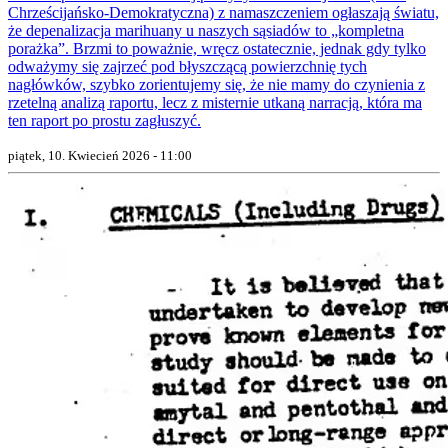
Chrześcijańsko-Demokratyczna) z namaszczeniem ogłaszają światu,
że depenalizacja marihuany u naszych sąsiadów to „kompletna
porażka”. Brzmi to poważnie, wręcz ostatecznie, jednak gdy tylko
odważymy się zajrzeć pod błyszczącą powierzchnię tych
nagłówków, szybko zorientujemy się, że nie mamy do czynienia z
rzetelną analizą raportu, lecz z misternie utkaną narracją, która ma
ten raport po prostu zagłuszyć.
piątek, 10. Kwiecień 2026 - 11:00