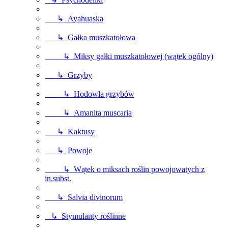
↳ Ayahuaska
↳ Gałka muszkatołowa
↳ Miksy gałki muszkatołowej (wątek ogólny)
↳ Grzyby
↳ Hodowla grzybów
↳ Amanita muscaria
↳ Kaktusy
↳ Powoje
↳ Wątek o miksach roślin powojowatych z
in.subst.
↳ Salvia divinorum
↳ Stymulanty roślinne