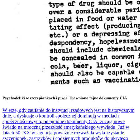
Psychodeliki w szczepionkach i piwie. Ujawniono tajne dokumenty CIA
W erze, gdy zaufanie do instytucji rządowych jest na historycznym
dnie, a dyskusje o kontroli społecznej dominują w mediach
społecznościowych, odtajnione dokumenty CIA rzucają nowe
światło na mroczną przeszłość amerykańskiego wywiadu. Już w
latach 50. XX w. agencja poważnie rozważała wykorzystanie
szczepionek, zastrzyków i codziennych produktów do ukrytego