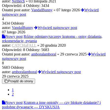
autor:
Nelliech
»
03 listopada 2021
Odpowiedzi:
4
Odsłony:
3434
Ostatni post autor:
VandalBunny
«
07 lutego 2026
Wyświetl
najnowszy post
4
3434 Odsłony
autor:
VandalBunny
Wyświetl najnowszy post
07 lutego 2026
Nowy post
Różne odmiany/szczepy kratomu - opisy działania,
rekomendacje, pytania
autor:
CATCHaFALL
»
20 grudnia 2020
Odpowiedzi:
8
Odsłony:
5683
Ostatni post autor:
amboralamboral
«
29 czerwca 2025
Wyświetl
najnowszy post
8
5683 Odsłony
autor:
amboralamboral
Wyświetl najnowszy post
29 czerwca 2025
Przejdź do strony
1
2
Nowy post
Kratom a inne opioidy — czy blokuje działanie? i
podobne dywagacje — DYSKUSJA