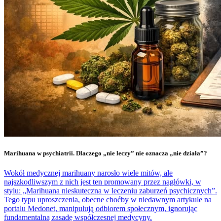
Marihuana w psychiatrii. Dlaczego „nie leczy” nie oznacza „nie działa”?
Wokół medycznej marihuany narosło wiele mitów, ale
najszkodliwszym z nich jest ten promowany przez nagłówki, w
stylu: „Marihuana nieskuteczna w leczeniu zaburzeń psychicznych”.
Tego typu uproszczenia, obecne choćby w niedawnym artykule na
portalu Medonet, manipulują odbiorem społecznym, ignorując
fundamentalną zasadę współczesnej medycyny.