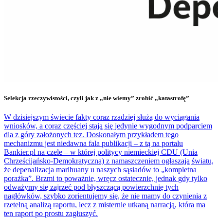
Selekcja rzeczywistości, czyli jak z „nie wiemy” zrobić „katastrofę”
W dzisiejszym świecie fakty coraz rzadziej służą do wyciągania
wniosków, a coraz częściej stają się jedynie wygodnym podparciem
dla z góry założonych tez. Doskonałym przykładem tego
mechanizmu jest niedawna fala publikacji – z tą na portalu
Bankier.pl na czele – w której politycy niemieckiej CDU (Unia
Chrześcijańsko-Demokratyczna) z namaszczeniem ogłaszają światu,
że depenalizacja marihuany u naszych sąsiadów to „kompletna
porażka”. Brzmi to poważnie, wręcz ostatecznie, jednak gdy tylko
odważymy się zajrzeć pod błyszczącą powierzchnię tych
nagłówków, szybko zorientujemy się, że nie mamy do czynienia z
rzetelną analizą raportu, lecz z misternie utkaną narracją, która ma
ten raport po prostu zagłuszyć.