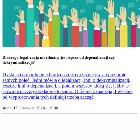
Dlaczego legalizacja marihuany jest lepsza od depenalizacji czy
dekryminalizacji?
Dyskusja o marihuanie bardzo często grzęźnie już na poziomie
samych pojęć. Jedni mówią o legalizacji, inni o dekryminalizacji,
jeszcze inni o depenalizacji, a potem wszyscy kłócą się, jakby te
słowa oznaczały dokładnie to samo. Otóż nie oznaczają. I właśnie
od wyprostowania tych definicji trzeba zacząć.
środa, 17. Czerwiec 2026 - 16:00