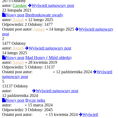
2675 Odsłony
autor:
Czeslaw
Wyświetl najnowszy post
22 listopada 2021
Nowy post
Biedronkowate owady
autor:
AnnaS
»
12 lutego 2025
Odpowiedzi:
2
Odsłony:
1477
Ostatni post autor:
AnnaS
«
14 lutego 2025
Wyświetl najnowszy
post
2
1477 Odsłony
autor:
AnnaS
Wyświetl najnowszy post
14 lutego 2025
Nowy post
Mad Honey ( Miód obłędu)
autor:
AnnaS
»
28 kwietnia 2019
Odpowiedzi:
5
Odsłony:
13137
Ostatni post autor:
Diabeu666
«
12 października 2024
Wyświetl
najnowszy post
5
13137 Odsłony
autor:
Diabeu666
Wyświetl najnowszy post
12 października 2024
Nowy post
Bycze jądra
autor:
Czoug
»
15 marca 2024
Odpowiedzi:
3
Odsłony:
2045
Ostatni post autor:
Czoug
«
15 kwietnia 2024
Wyświetl