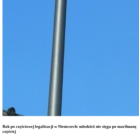
Rok po częściowej legalizacji w Niemczech: młodzież nie sięga po marihuanę
częściej