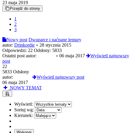
23 maja 2019
Przejdź do strony
1
2
3
Nowy post
Dwuparce i naćpane lemury
autor:
Drinkordie
»
28 stycznia 2015
Odpowiedzi:
22
Odsłony:
5833
Ostatni post autor:
skatofagi
«
06 maja 2017
Wyświetl najnowszy
post
22
5833 Odsłony
autor:
skatofagi
Wyświetl najnowszy post
06 maja 2017
NOWY TEMAT
Wyświetl:
Sortuj wg:
Kierunek: