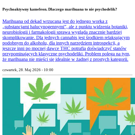
Psychoaktywny kameleon. Dlaczego marihuana to nie psychodelik?
Marihuana od dekad wrzucana jest do jednego worka z
„substancjami halucynogennymi”, ale z punktu widzenia botaniki,
neurobiologii i farmakologii sprawa wygląda znacznie bardziej
skomplikowanie. Dla jednych cannabis jest środkiem relaksującym
podobnym do alkoholu, dla innych narzędziem introspekcji, a
jeszcze inni po mocnej dawce THC potrafią doświadczyć stanów
przypominających klasyczne psychodeliki. Problem polega na tym,
że marihuana nie mieści się idealnie w żadnej z prostych kategorii.
czwartek, 28. Maj 2026 - 10:00