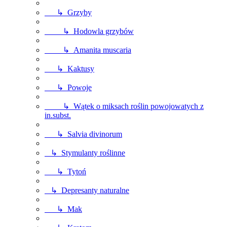
↳ Grzyby
↳ Hodowla grzybów
↳ Amanita muscaria
↳ Kaktusy
↳ Powoje
↳ Wątek o miksach roślin powojowatych z
in.subst.
↳ Salvia divinorum
↳ Stymulanty roślinne
↳ Tytoń
↳ Depresanty naturalne
↳ Mak