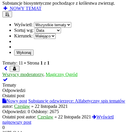
Substancje biosyntetyczne pochodzące z królestwa zwierząt.
NOWY TEMAT
Wyświetl:
Sortuj wg:
Kierunek:
Tematy: 11 •
Strona
1
z
1
Wszyscy moderatorzy
,
Magiczny Ogród
Tematy
Odpowiedzi
Ostatni post
Nowy post
Substancje odzwierzęce: Alfabetyczny spis tematów
autor:
Czeslaw
»
22 listopada 2021
Odpowiedzi:
0
Odsłony:
2675
Ostatni post autor:
Czeslaw
«
22 listopada 2021
Wyświetl
najnowszy post
0