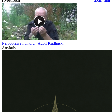
HyperTuba
dodaj film
Na poprawę humoru - Adolf Kudliński
Artykuły