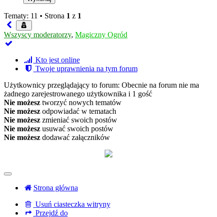
Tematy: 11 •
Strona
1
z
1
Wszyscy moderatorzy
,
Magiczny Ogród
Kto jest online
Twoje uprawnienia na tym forum
Użytkownicy przeglądający to forum: Obecnie na forum nie ma
żadnego zarejestrowanego użytkownika i 1 gość
Nie możesz
tworzyć nowych tematów
Nie możesz
odpowiadać w tematach
Nie możesz
zmieniać swoich postów
Nie możesz
usuwać swoich postów
Nie możesz
dodawać załączników
Strona główna
Usuń ciasteczka witryny
Przejdź do