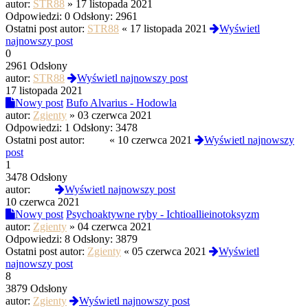
autor:
STR88
»
17 listopada 2021
Odpowiedzi:
0
Odsłony:
2961
Ostatni post autor:
STR88
«
17 listopada 2021
Wyświetl
najnowszy post
0
2961 Odsłony
autor:
STR88
Wyświetl najnowszy post
17 listopada 2021
Nowy post
Bufo Alvarius - Hodowla
autor:
Zgienty
»
03 czerwca 2021
Odpowiedzi:
1
Odsłony:
3478
Ostatni post autor:
cbsz
«
10 czerwca 2021
Wyświetl najnowszy
post
1
3478 Odsłony
autor:
cbsz
Wyświetl najnowszy post
10 czerwca 2021
Nowy post
Psychoaktywne ryby - Ichtioallieinotoksyzm
autor:
Zgienty
»
04 czerwca 2021
Odpowiedzi:
8
Odsłony:
3879
Ostatni post autor:
Zgienty
«
05 czerwca 2021
Wyświetl
najnowszy post
8
3879 Odsłony
autor:
Zgienty
Wyświetl najnowszy post