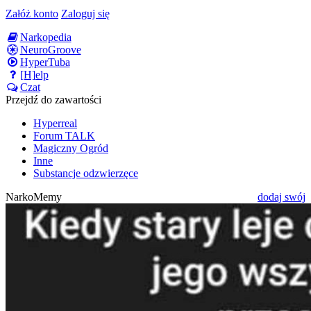
Załóż konto
Zaloguj się
Narkopedia
NeuroGroove
HyperTuba
[H]elp
Czat
Przejdź do zawartości
Hyperreal
Forum TALK
Magiczny Ogród
Inne
Substancje odzwierzęce
NarkoMemy
dodaj swój