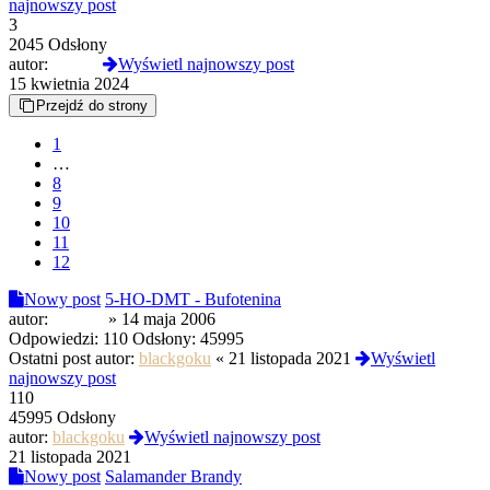
najnowszy post
3
2045 Odsłony
autor:
Czoug
Wyświetl najnowszy post
15 kwietnia 2024
Przejdź do strony
1
…
8
9
10
11
12
Nowy post
5-HO-DMT - Bufotenina
autor:
Infamis
»
14 maja 2006
Odpowiedzi:
110
Odsłony:
45995
Ostatni post autor:
blackgoku
«
21 listopada 2021
Wyświetl
najnowszy post
110
45995 Odsłony
autor:
blackgoku
Wyświetl najnowszy post
21 listopada 2021
Nowy post
Salamander Brandy