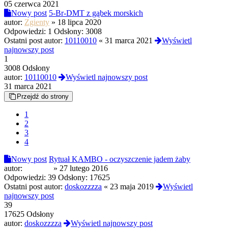
05 czerwca 2021
Nowy post
5-Br-DMT z gąbek morskich
autor:
Zgienty
»
18 lipca 2020
Odpowiedzi:
1
Odsłony:
3008
Ostatni post autor:
10110010
«
31 marca 2021
Wyświetl
najnowszy post
1
3008 Odsłony
autor:
10110010
Wyświetl najnowszy post
31 marca 2021
Przejdź do strony
1
2
3
4
Nowy post
Rytuał KAMBO - oczyszczenie jadem żaby
autor:
cockney
»
27 lutego 2016
Odpowiedzi:
39
Odsłony:
17625
Ostatni post autor:
doskozzzza
«
23 maja 2019
Wyświetl
najnowszy post
39
17625 Odsłony
autor:
doskozzzza
Wyświetl najnowszy post