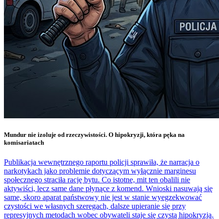
Mundur nie izoluje od rzeczywistości. O hipokryzji, która pęka na
komisariatach
Publikacja wewnętrznego raportu policji sprawiła, że narracja o
narkotykach jako problemie dotyczącym wyłącznie marginesu
społecznego straciła rację bytu. Co istotne, mit ten obalili nie
aktywiści, lecz same dane płynące z komend. Wnioski nasuwają się
same, skoro aparat państwowy nie jest w stanie wyegzekwować
czystości we własnych szeregach, dalsze upieranie się przy
represyjnych metodach wobec obywateli staje się czystą hipokryzją.