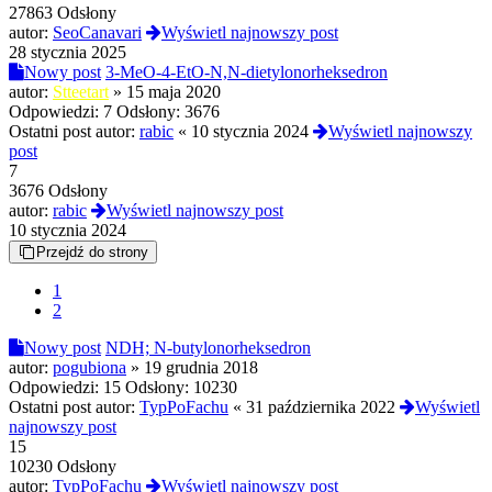
27863 Odsłony
autor:
SeoCanavari
Wyświetl najnowszy post
28 stycznia 2025
Nowy post
3-MeO-4-EtO-N,N-dietylonorheksedron
autor:
Stteetart
»
15 maja 2020
Odpowiedzi:
7
Odsłony:
3676
Ostatni post autor:
rabic
«
10 stycznia 2024
Wyświetl najnowszy
post
7
3676 Odsłony
autor:
rabic
Wyświetl najnowszy post
10 stycznia 2024
Przejdź do strony
1
2
Nowy post
NDH; N-butylonorheksedron
autor:
pogubiona
»
19 grudnia 2018
Odpowiedzi:
15
Odsłony:
10230
Ostatni post autor:
TypPoFachu
«
31 października 2022
Wyświetl
najnowszy post
15
10230 Odsłony
autor:
TypPoFachu
Wyświetl najnowszy post