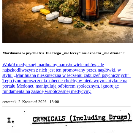
Marihuana w psychiatrii. Dlaczego „nie leczy” nie oznacza „nie działa”?
Wokół medycznej marihuany narosło wiele mitów, ale
najszkodliwszym z nich jest ten promowany przez nagłówki, w
stylu: „Marihuana nieskuteczna w leczeniu zaburzeń psychicznych”.
Tego typu uproszczenia, obecne choćby w niedawnym artykule na
portalu Medonet, manipulują odbiorem społecznym, ignorując
fundamentalną zasadę współczesnej medycyny.
czwartek, 2. Kwiecień 2026 - 18:00