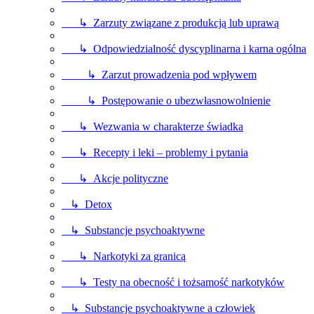
↳ Zarzuty związane z produkcją lub uprawą
↳ Odpowiedzialność dyscyplinarna i karna ogólna
↳ Zarzut prowadzenia pod wpływem
↳ Postępowanie o ubezwłasnowolnienie
↳ Wezwania w charakterze świadka
↳ Recepty i leki – problemy i pytania
↳ Akcje polityczne
↳ Detox
↳ Substancje psychoaktywne
↳ Narkotyki za granicą
↳ Testy na obecność i tożsamość narkotyków
↳ Substancje psychoaktywne a człowiek