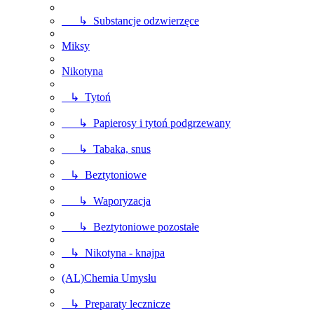
↳ Substancje odzwierzęce
Miksy
Nikotyna
↳ Tytoń
↳ Papierosy i tytoń podgrzewany
↳ Tabaka, snus
↳ Beztytoniowe
↳ Waporyzacja
↳ Beztytoniowe pozostałe
↳ Nikotyna - knajpa
(AL)Chemia Umysłu
↳ Preparaty lecznicze