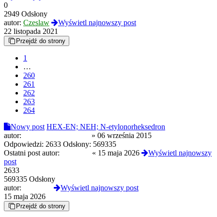
0
2949 Odsłony
autor:
Czeslaw
Wyświetl najnowszy post
22 listopada 2021
Przejdź do strony
1
…
260
261
262
263
264
Nowy post
HEX-EN; NEH; N-etylonorheksedron
autor:
MopsWolnaMolekula
»
06 września 2015
Odpowiedzi:
2633
Odsłony:
569335
Ostatni post autor:
zburzony
«
15 maja 2026
Wyświetl najnowszy
post
2633
569335 Odsłony
autor:
zburzony
Wyświetl najnowszy post
15 maja 2026
Przejdź do strony