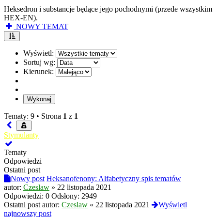
Heksedron i substancje będące jego pochodnymi (przede wszystkim
HEX-EN).
NOWY TEMAT
Wyświetl:
Sortuj wg:
Kierunek:
Tematy: 9 •
Strona
1
z
1
Stymulanty
Tematy
Odpowiedzi
Ostatni post
Nowy post
Heksanofenony: Alfabetyczny spis tematów
autor:
Czeslaw
»
22 listopada 2021
Odpowiedzi:
0
Odsłony:
2949
Ostatni post autor:
Czeslaw
«
22 listopada 2021
Wyświetl
najnowszy post