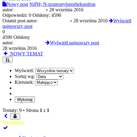
Nowy post
NiPH; N-izopropylonorheksedron
autor:
randomuser118
»
28 września 2016
Odpowiedzi:
0
Odsłony:
4590
Ostatni post autor:
randomuser118
«
28 września 2016
Wyświetl
najnowszy post
0
4590 Odsłony
autor:
randomuser118
Wyświetl najnowszy post
28 września 2016
NOWY TEMAT
Wyświetl:
Sortuj wg:
Kierunek:
Tematy: 9 •
Strona
1
z
1
Stymulanty