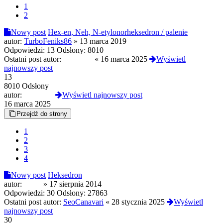
1
2
Nowy post
Hex-en, Neh, N-etylonorheksedron / palenie
autor:
TurboFeniks86
»
13 marca 2019
Odpowiedzi:
13
Odsłony:
8010
Ostatni post autor:
zburzony
«
16 marca 2025
Wyświetl
najnowszy post
13
8010 Odsłony
autor:
zburzony
Wyświetl najnowszy post
16 marca 2025
Przejdź do strony
1
2
3
4
Nowy post
Heksedron
autor:
Anon
»
17 sierpnia 2014
Odpowiedzi:
30
Odsłony:
27863
Ostatni post autor:
SeoCanavari
«
28 stycznia 2025
Wyświetl
najnowszy post
30