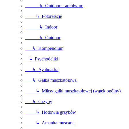
↳ Outdoor – archiwum
↳ Fotorelacje
↳ Indoor
↳ Outdoor
↳ Kompendium
↳ Psychodeliki
↳ Ayahuaska
↳ Gałka muszkatołowa
↳ Miksy gałki muszkatołowej (wątek ogólny)
↳ Grzyby
↳ Hodowla grzybów
↳ Amanita muscaria