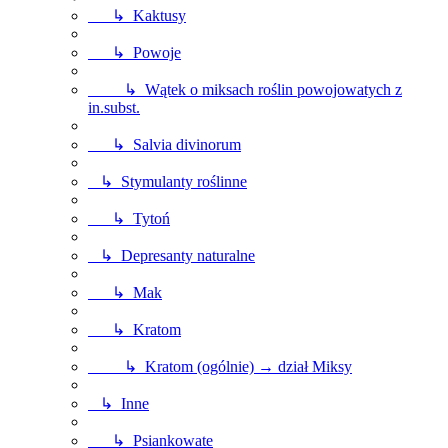
↳ Kaktusy
↳ Powoje
↳ Wątek o miksach roślin powojowatych z
in.subst.
↳ Salvia divinorum
↳ Stymulanty roślinne
↳ Tytoń
↳ Depresanty naturalne
↳ Mak
↳ Kratom
↳ Kratom (ogólnie) → dział Miksy
↳ Inne
↳ Psiankowate