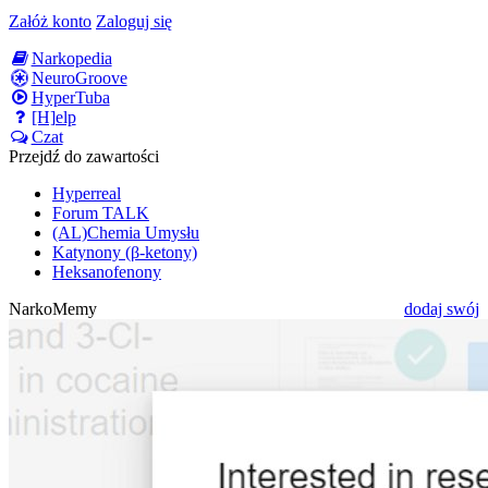
Załóż konto
Zaloguj się
Narkopedia
NeuroGroove
HyperTuba
[H]elp
Czat
Przejdź do zawartości
Hyperreal
Forum TALK
(AL)Chemia Umysłu
Katynony (β-ketony)
Heksanofenony
NarkoMemy
dodaj swój