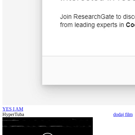
YES I AM
HyperTuba
dodaj film