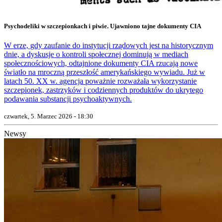
Psychodeliki w szczepionkach i piwie. Ujawniono tajne dokumenty CIA
W erze, gdy zaufanie do instytucji rządowych jest na historycznym
dnie, a dyskusje o kontroli społecznej dominują w mediach
społecznościowych, odtajnione dokumenty CIA rzucają nowe
światło na mroczną przeszłość amerykańskiego wywiadu. Już w
latach 50. XX w. agencja poważnie rozważała wykorzystanie
szczepionek, zastrzyków i codziennych produktów do ukrytego
podawania substancji psychoaktywnych.
czwartek, 5. Marzec 2026 - 18:30
Newsy