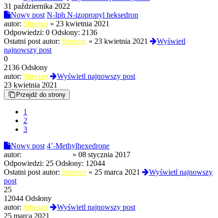
31 października 2022
Nowy post
N-Iph N-izopropyl heksedron
autor:
Stteetart
»
23 kwietnia 2021
Odpowiedzi:
0
Odsłony:
2136
Ostatni post autor:
Stteetart
«
23 kwietnia 2021
Wyświetl
najnowszy post
0
2136 Odsłony
autor:
Stteetart
Wyświetl najnowszy post
23 kwietnia 2021
Przejdź do strony
1
2
3
Nowy post
4’-Methylhexedrone
autor:
randomuser118
»
08 stycznia 2017
Odpowiedzi:
25
Odsłony:
12044
Ostatni post autor:
Stteetart
«
25 marca 2021
Wyświetl najnowszy
post
25
12044 Odsłony
autor:
Stteetart
Wyświetl najnowszy post
25 marca 2021