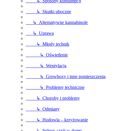
↳ Sposoby konsumpcji
↳ Skutki uboczne
↳ Alternatywne kannabinole
↳ Uprawa
↳ Młody technik
↳ Oświetlenie
↳ Wentylacja
↳ Growboxy i inne pomieszczenia
↳ Problemy techniczne
↳ Choroby i problemy
↳ Odmiany
↳ Hodowla – krzyżowanie
↳ Indoor, czyli w domu