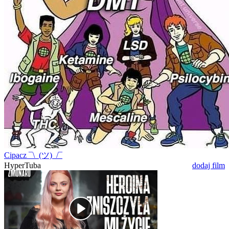
Cipacz ¯\_(ツ)_/¯
HyperTuba
dodaj film