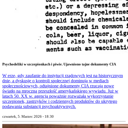
Psychodeliki w szczepionkach i piwie. Ujawniono tajne dokumenty CIA
W erze, gdy zaufanie do instytucji rządowych jest na historycznym
dnie, a dyskusje o kontroli społecznej dominują w mediach
społecznościowych, odtajnione dokumenty CIA rzucają nowe
światło na mroczną przeszłość amerykańskiego wywiadu. Już w
latach 50. XX w. agencja poważnie rozważała wykorzystanie
szczepionek, zastrzyków i codziennych produktów do ukrytego
podawania substancji psychoaktywnych.
czwartek, 5. Marzec 2026 - 18:30