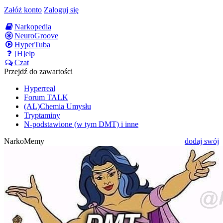
Załóż konto
Zaloguj się
Narkopedia
NeuroGroove
HyperTuba
[H]elp
Czat
Przejdź do zawartości
Hyperreal
Forum TALK
(AL)Chemia Umysłu
Tryptaminy
N-podstawione (w tym DMT) i inne
NarkoMemy
dodaj swój