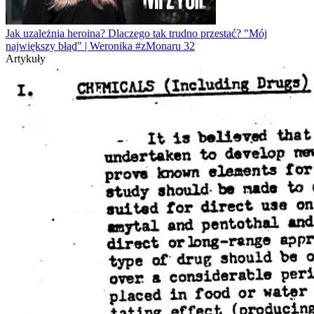
Jak uzależnia heroina? Dlaczego tak trudno przestać? "Mój
największy błąd" | Weronika #zMonaru 32
Artykuły