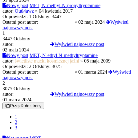
Nowy post
MPT, N-methyl-N-propyltryptamine
autor:
Outl4awz
»
04 kwietnia 2017
Odpowiedzi:
1
Odsłony:
3447
Ostatni post autor:
izopropylofenidat
«
02 maja 2024
Wyświetl
najnowszy post
1
3447 Odsłony
autor:
izopropylofenidat
Wyświetl najnowszy post
02 maja 2024
Nowy post
MET, N-ethyl-N-methyltryptamine
autor:
świetliste macki kosmicznej jaźni
»
05 maja 2009
Odpowiedzi:
2
Odsłony:
3075
Ostatni post autor:
izopropylofenidat
«
01 marca 2024
Wyświetl
najnowszy post
2
3075 Odsłony
autor:
izopropylofenidat
Wyświetl najnowszy post
01 marca 2024
Przejdź do strony
1
2
3