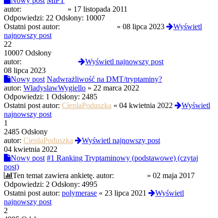
Nowy post
MiPT
autor:
innyodinnych
»
17 listopada 2011
Odpowiedzi:
22
Odsłony:
10007
Ostatni post autor:
Mefistofeles1945
«
08 lipca 2023
Wyświetl
najnowszy post
22
10007 Odsłony
autor:
Mefistofeles1945
Wyświetl najnowszy post
08 lipca 2023
Nowy post
Nadwrażliwość na DMT/tryptaminy?
autor:
WladyslawWygiello
»
22 marca 2022
Odpowiedzi:
1
Odsłony:
2485
Ostatni post autor:
CieplaPoduszka
«
04 kwietnia 2022
Wyświetl
najnowszy post
1
2485 Odsłony
autor:
CieplaPoduszka
Wyświetl najnowszy post
04 kwietnia 2022
Nowy post
#1 Ranking Tryptaminowy (podstawowe) (czytaj
post)
Ten temat zawiera ankietę.
autor:
blueberry
»
02 maja 2017
Odpowiedzi:
2
Odsłony:
4995
Ostatni post autor:
polymerase
«
23 lipca 2021
Wyświetl
najnowszy post
2