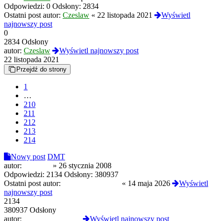
Odpowiedzi:
0
Odsłony:
2834
Ostatni post autor:
Czeslaw
«
22 listopada 2021
Wyświetl
najnowszy post
0
2834 Odsłony
autor:
Czeslaw
Wyświetl najnowszy post
22 listopada 2021
Przejdź do strony
1
…
210
211
212
213
214
Nowy post
DMT
autor:
lucyper2
»
26 stycznia 2008
Odpowiedzi:
2134
Odsłony:
380937
Ostatni post autor:
skacowanyzochan
«
14 maja 2026
Wyświetl
najnowszy post
2134
380937 Odsłony
autor:
skacowanyzochan
Wyświetl najnowszy post