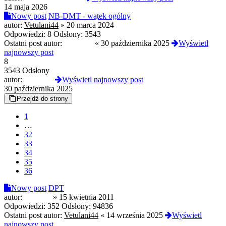
14 maja 2026
Nowy post
NB-DMT - wątek ogólny
autor:
Vetulani44
»
20 marca 2024
Odpowiedzi:
8
Odsłony:
3543
Ostatni post autor:
WillSniff
«
30 października 2025
Wyświetl
najnowszy post
8
3543 Odsłony
autor:
WillSniff
Wyświetl najnowszy post
30 października 2025
Przejdź do strony
1
…
32
33
34
35
36
Nowy post
DPT
autor:
Chaotka
»
15 kwietnia 2011
Odpowiedzi:
352
Odsłony:
94836
Ostatni post autor:
Vetulani44
«
14 września 2025
Wyświetl
najnowszy post