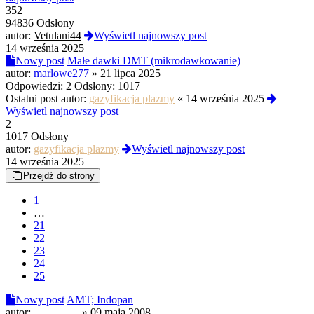
352
94836 Odsłony
autor:
Vetulani44
Wyświetl najnowszy post
14 września 2025
Nowy post
Małe dawki DMT (mikrodawkowanie)
autor:
marlowe277
»
21 lipca 2025
Odpowiedzi:
2
Odsłony:
1017
Ostatni post autor:
gazyfikacja plazmy
«
14 września 2025
Wyświetl najnowszy post
2
1017 Odsłony
autor:
gazyfikacja plazmy
Wyświetl najnowszy post
14 września 2025
Przejdź do strony
1
…
21
22
23
24
25
Nowy post
AMT; Indopan
autor:
Chemman
»
09 maja 2008