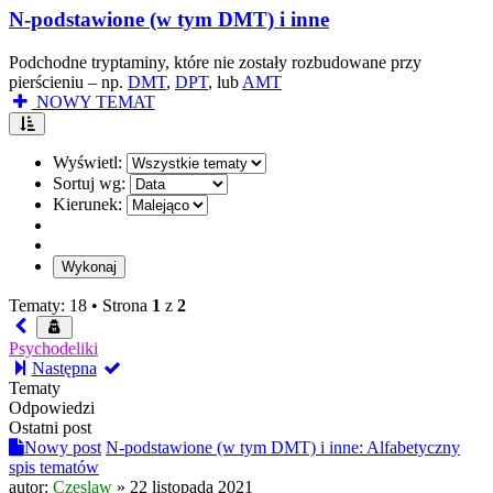
N-podstawione (w tym DMT) i inne
Podchodne tryptaminy, które nie zostały rozbudowane przy
pierścieniu – np.
DMT
,
DPT
, lub
AMT
NOWY TEMAT
Wyświetl:
Sortuj wg:
Kierunek:
Tematy: 18 •
Strona
1
z
2
Psychodeliki
Następna
Tematy
Odpowiedzi
Ostatni post
Nowy post
N-podstawione (w tym DMT) i inne: Alfabetyczny
spis tematów
autor:
Czeslaw
»
22 listopada 2021