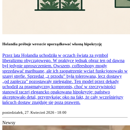
Holandia próbuje wreszcie uporządkować własną hipokryzję
Przez lata Holandia uchodziła w oczach świata za symbol
liberalizmu obyczajowego. W praktyce jednak obraz ten od dawna
był jedynie uproszczeniem. Owszem, coffeeshopy mogły
sprzedawać marihuanę, ale ich zaopatrzenie wciąż funkcjonowało w
szarej strefie. Sprzedaż „z przodu” była tolerowana, lecz dostawy
„od zaplecza” pozostawały nielegalne. Ten model przez dekady
uchodził za pragmatyczny kompromis, choć w rzeczywistości
stanowił raczej elegancko opakowaną hipokryzję: państwo
akceptowało detal, przymykając oko na fakt, że cały wcześniejszy
łańcuch dostaw znajduje się poza prawem.
poniedziałek, 27. Kwiecień 2026 - 18:00
Newsy