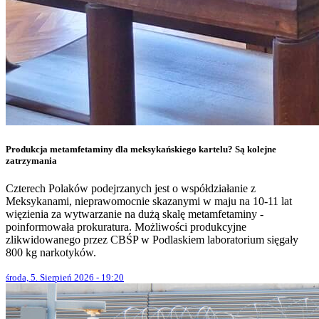
Produkcja metamfetaminy dla meksykańskiego kartelu? Są kolejne
zatrzymania
Czterech Polaków podejrzanych jest o współdziałanie z
Meksykanami, nieprawomocnie skazanymi w maju na 10-11 lat
więzienia za wytwarzanie na dużą skalę metamfetaminy -
poinformowała prokuratura. Możliwości produkcyjne
zlikwidowanego przez CBŚP w Podlaskiem laboratorium sięgały
800 kg narkotyków.
środa, 5. Sierpień 2026 - 19:20