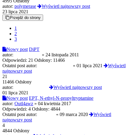
4995 Odsłony
autor:
polymerase
Wyświetl najnowszy post
23 lipca 2021
Przejdź do strony
1
2
3
Nowy post
DiPT
autor:
innyodinnych
»
24 listopada 2011
Odpowiedzi:
21
Odsłony:
11466
Ostatni post autor:
izopropylofenidat
«
01 lipca 2021
Wyświetl
najnowszy post
21
11466 Odsłony
autor:
izopropylofenidat
Wyświetl najnowszy post
01 lipca 2021
Nowy post
EPT, N-ethyl-N-propyltryptamine
autor:
Outl4awz
»
04 kwietnia 2017
Odpowiedzi:
4
Odsłony:
4844
Ostatni post autor:
vlkodlak
«
09 marca 2020
Wyświetl
najnowszy post
4
4844 Odsłony