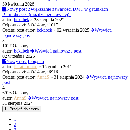
30 kwietnia 2026
Nowy post
Zwiększanie zawartości DMT w gatunkach
P.arundinacea (mozdze trzcinowatej).
autor:
bekabek
»
28 sierpnia 2025
Odpowiedzi:
3
Odsłony:
1017
Ostatni post autor:
bekabek
«
02 września 2025
Wyświetl
najnowszy post
3
1017 Odsłony
autor:
bekabek
Wyświetl najnowszy post
02 września 2025
Nowy post
Ibogaina
autor:
Parathormon
»
15 grudnia 2011
Odpowiedzi:
4
Odsłony:
6916
Ostatni post autor:
AnnaS
«
31 sierpnia 2024
Wyświetl najnowszy
post
4
6916 Odsłony
autor:
AnnaS
Wyświetl najnowszy post
31 sierpnia 2024
Przejdź do strony
1
2
3