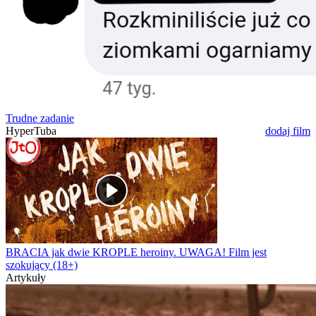
Trudne zadanie
HyperTuba
dodaj film
BRACIA jak dwie KROPLE heroiny. UWAGA! Film jest
szokujący (18+)
Artykuły