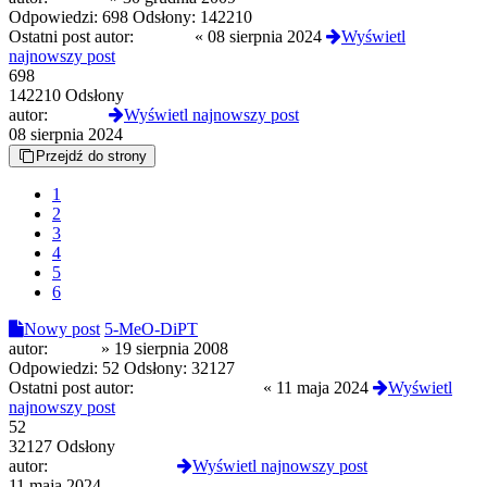
Odpowiedzi:
698
Odsłony:
142210
Ostatni post autor:
mj2086
«
08 sierpnia 2024
Wyświetl
najnowszy post
698
142210 Odsłony
autor:
mj2086
Wyświetl najnowszy post
08 sierpnia 2024
Przejdź do strony
1
2
3
4
5
6
Nowy post
5-MeO-DiPT
autor:
ksionc
»
19 sierpnia 2008
Odpowiedzi:
52
Odsłony:
32127
Ostatni post autor:
izopropylofenidat
«
11 maja 2024
Wyświetl
najnowszy post
52
32127 Odsłony
autor:
izopropylofenidat
Wyświetl najnowszy post
11 maja 2024