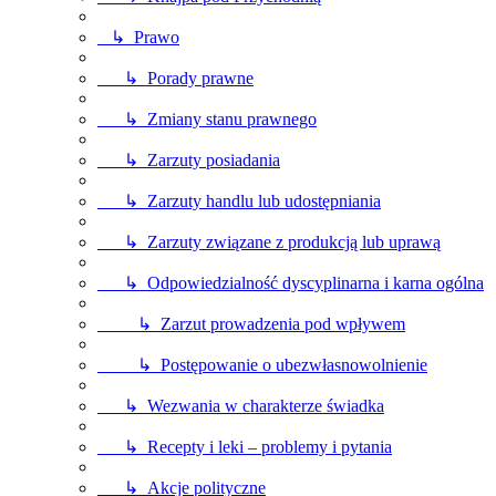
↳ Prawo
↳ Porady prawne
↳ Zmiany stanu prawnego
↳ Zarzuty posiadania
↳ Zarzuty handlu lub udostępniania
↳ Zarzuty związane z produkcją lub uprawą
↳ Odpowiedzialność dyscyplinarna i karna ogólna
↳ Zarzut prowadzenia pod wpływem
↳ Postępowanie o ubezwłasnowolnienie
↳ Wezwania w charakterze świadka
↳ Recepty i leki – problemy i pytania
↳ Akcje polityczne