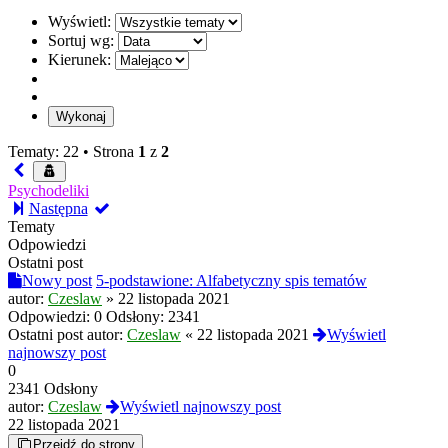
Wyświetl:
Sortuj wg:
Kierunek:
Tematy: 22 •
Strona
1
z
2
Psychodeliki
Następna
Tematy
Odpowiedzi
Ostatni post
Nowy post
5-podstawione: Alfabetyczny spis tematów
autor:
Czeslaw
»
22 listopada 2021
Odpowiedzi:
0
Odsłony:
2341
Ostatni post autor:
Czeslaw
«
22 listopada 2021
Wyświetl
najnowszy post
0
2341 Odsłony
autor:
Czeslaw
Wyświetl najnowszy post
22 listopada 2021
Przejdź do strony