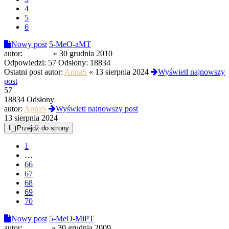
4
5
6
Nowy post
5-MeO-aMT
autor:
Gamrok
»
30 grudnia 2010
Odpowiedzi:
57
Odsłony:
18834
Ostatni post autor:
AnnaS
«
13 sierpnia 2024
Wyświetl najnowszy
post
57
18834 Odsłony
autor:
AnnaS
Wyświetl najnowszy post
13 sierpnia 2024
Przejdź do strony
1
…
66
67
68
69
70
Nowy post
5-MeO-MiPT
autor:
Kurwik
»
30 grudnia 2009