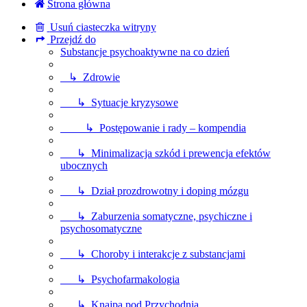
Strona główna
Usuń ciasteczka witryny
Przejdź do
Substancje psychoaktywne na co dzień
↳ Zdrowie
↳ Sytuacje kryzysowe
↳ Postępowanie i rady – kompendia
↳ Minimalizacja szkód i prewencja efektów
ubocznych
↳ Dział prozdrowotny i doping mózgu
↳ Zaburzenia somatyczne, psychiczne i
psychosomatyczne
↳ Choroby i interakcje z substancjami
↳ Psychofarmakologia
↳ Knajpa pod Przychodnią