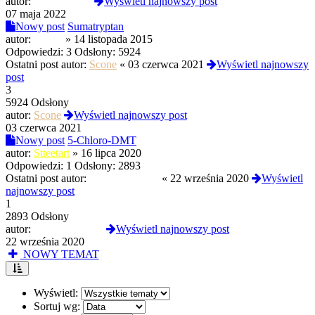
autor:
TrippyHippy
Wyświetl najnowszy post
07 maja 2022
Nowy post
Sumatryptan
autor:
SandS
»
14 listopada 2015
Odpowiedzi:
3
Odsłony:
5924
Ostatni post autor:
Scone
«
03 czerwca 2021
Wyświetl najnowszy
post
3
5924 Odsłony
autor:
Scone
Wyświetl najnowszy post
03 czerwca 2021
Nowy post
5-Chloro-DMT
autor:
Stteetart
»
16 lipca 2020
Odpowiedzi:
1
Odsłony:
2893
Ostatni post autor:
recreational-use
«
22 września 2020
Wyświetl
najnowszy post
1
2893 Odsłony
autor:
recreational-use
Wyświetl najnowszy post
22 września 2020
NOWY TEMAT
Wyświetl:
Sortuj wg: