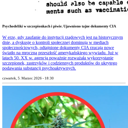
Psychodeliki w szczepionkach i piwie. Ujawniono tajne dokumenty CIA
W erze, gdy zaufanie do instytucji rządowych jest na historycznym
dnie, a dyskusje o kontroli społecznej dominują w mediach
społecznościowych, odtajnione dokumenty CIA rzucają nowe
światło na mroczną przeszłość amerykańskiego wywiadu. Już w
latach 50. XX w. agencja poważnie rozważała wykorzystanie
szczepionek, zastrzyków i codziennych produktów do ukrytego
podawania substancji psychoaktywnych.
czwartek, 5. Marzec 2026 - 18:30