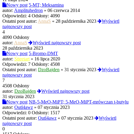
Nowy post
5-MT; Meksamina
autor:
Amplituhedron
»
06 czerwca 2014
Odpowiedzi:
4
Odsłony:
4090
Ostatni post autor:
AnnaS
«
28 października 2023
Wyświetl
najnowszy post
4
4090 Odsłony
autor:
AnnaS
Wyświetl najnowszy post
28 października 2023
Nowy post
5-Bromo-DMT
autor:
Stteetart
»
16 lipca 2020
Odpowiedzi:
7
Odsłony:
4508
Ostatni post autor:
DzoBajden
«
31 stycznia 2023
Wyświetl
najnowszy post
7
4508 Odsłony
autor:
DzoBajden
Wyświetl najnowszy post
31 stycznia 2023
Nowy post
NB-5-MeO-MiPT; 5-MeO-MiPT-mrówczan t-butylu
autor:
Outl4awz
»
07 stycznia 2023
Odpowiedzi:
0
Odsłony:
1517
Ostatni post autor:
Outl4awz
«
07 stycznia 2023
Wyświetl
najnowszy post
0