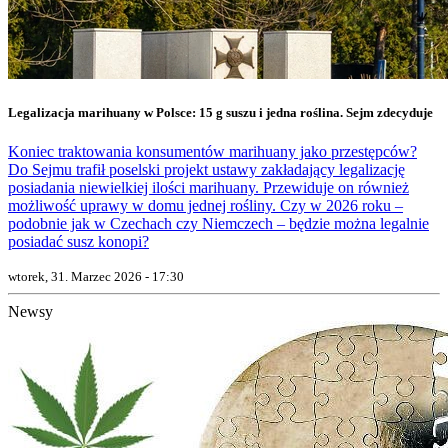
Legalizacja marihuany w Polsce: 15 g suszu i jedna roślina. Sejm zdecyduje
Koniec traktowania konsumentów marihuany jako przestępców?
Do Sejmu trafił poselski projekt ustawy zakładający legalizację
posiadania niewielkiej ilości marihuany. Przewiduje on również
możliwość uprawy w domu jednej rośliny. Czy w 2026 roku –
podobnie jak w Czechach czy Niemczech – będzie można legalnie
posiadać susz konopi?
wtorek, 31. Marzec 2026 - 17:30
Newsy