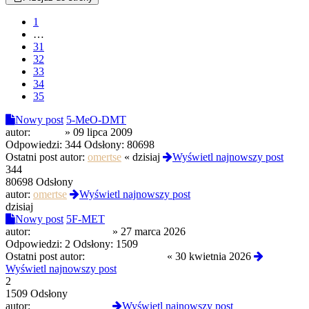
1
…
31
32
33
34
35
Nowy post
5-MeO-DMT
autor:
greenz
»
09 lipca 2009
Odpowiedzi:
344
Odsłony:
80698
Ostatni post autor:
omertse
«
dzisiaj
Wyświetl najnowszy post
344
80698 Odsłony
autor:
omertse
Wyświetl najnowszy post
dzisiaj
Nowy post
5F-MET
autor:
izopropylofenidat
»
27 marca 2026
Odpowiedzi:
2
Odsłony:
1509
Ostatni post autor:
izopropylofenidat
«
30 kwietnia 2026
Wyświetl najnowszy post
2
1509 Odsłony
autor:
izopropylofenidat
Wyświetl najnowszy post