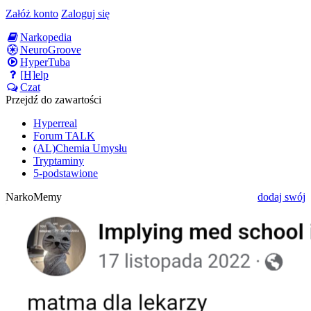
Załóż konto
Zaloguj się
Narkopedia
NeuroGroove
HyperTuba
[H]elp
Czat
Przejdź do zawartości
Hyperreal
Forum TALK
(AL)Chemia Umysłu
Tryptaminy
5-podstawione
NarkoMemy
dodaj swój