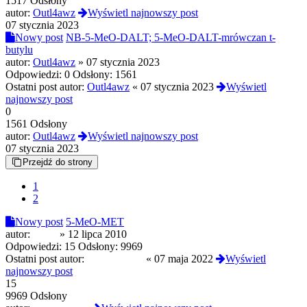
1517 Odsłony
autor:
Outl4awz
Wyświetl najnowszy post
07 stycznia 2023
Nowy post
NB-5-MeO-DALT; 5-MeO-DALT-mrówczan t-
butylu
autor:
Outl4awz
»
07 stycznia 2023
Odpowiedzi:
0
Odsłony:
1561
Ostatni post autor:
Outl4awz
«
07 stycznia 2023
Wyświetl
najnowszy post
0
1561 Odsłony
autor:
Outl4awz
Wyświetl najnowszy post
07 stycznia 2023
Przejdź do strony
1
2
Nowy post
5-MeO-MET
autor:
forest
»
12 lipca 2010
Odpowiedzi:
15
Odsłony:
9969
Ostatni post autor:
TrippyHippy
«
07 maja 2022
Wyświetl
najnowszy post
15
9969 Odsłony