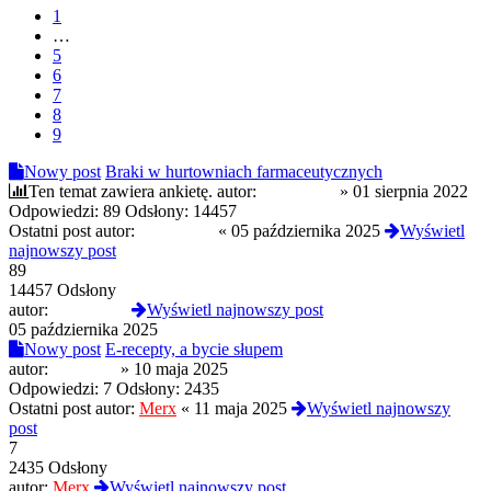
1
…
5
6
7
8
9
Nowy post
Braki w hurtowniach farmaceutycznych
Ten temat zawiera ankietę.
autor:
Angelus14
»
01 sierpnia 2022
Odpowiedzi:
89
Odsłony:
14457
Ostatni post autor:
Angelus14
«
05 października 2025
Wyświetl
najnowszy post
89
14457 Odsłony
autor:
Angelus14
Wyświetl najnowszy post
05 października 2025
Nowy post
E-recepty, a bycie słupem
autor:
oooizneb
»
10 maja 2025
Odpowiedzi:
7
Odsłony:
2435
Ostatni post autor:
Merx
«
11 maja 2025
Wyświetl najnowszy
post
7
2435 Odsłony
autor:
Merx
Wyświetl najnowszy post