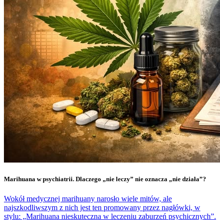
Marihuana w psychiatrii. Dlaczego „nie leczy” nie oznacza „nie działa”?
Wokół medycznej marihuany narosło wiele mitów, ale
najszkodliwszym z nich jest ten promowany przez nagłówki, w
stylu: „Marihuana nieskuteczna w leczeniu zaburzeń psychicznych”.