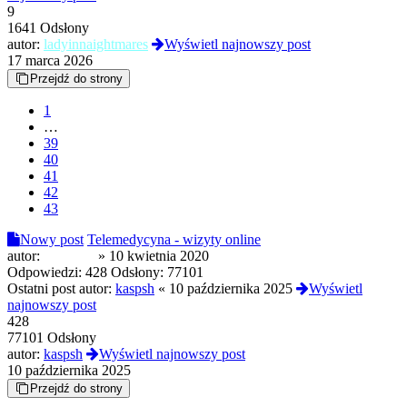
9
1641 Odsłony
autor:
ladyinnaightmares
Wyświetl najnowszy post
17 marca 2026
Przejdź do strony
1
…
39
40
41
42
43
Nowy post
Telemedycyna - wizyty online
autor:
Jonathan
»
10 kwietnia 2020
Odpowiedzi:
428
Odsłony:
77101
Ostatni post autor:
kaspsh
«
10 października 2025
Wyświetl
najnowszy post
428
77101 Odsłony
autor:
kaspsh
Wyświetl najnowszy post
10 października 2025
Przejdź do strony