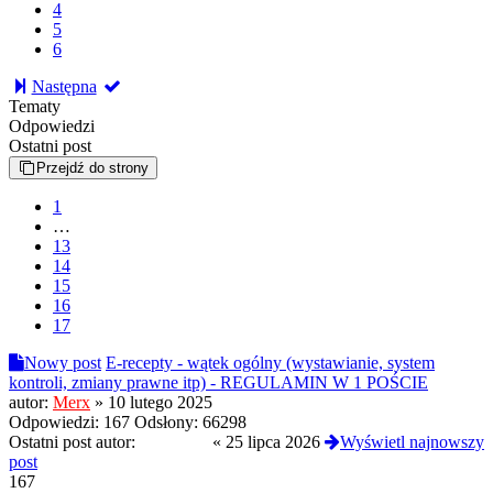
4
5
6
Następna
Tematy
Odpowiedzi
Ostatni post
Przejdź do strony
1
…
13
14
15
16
17
Nowy post
E-recepty - wątek ogólny (wystawianie, system
kontroli, zmiany prawne itp) - REGULAMIN W 1 POŚCIE
autor:
Merx
»
10 lutego 2025
Odpowiedzi:
167
Odsłony:
66298
Ostatni post autor:
Baltimore
«
25 lipca 2026
Wyświetl najnowszy
post
167