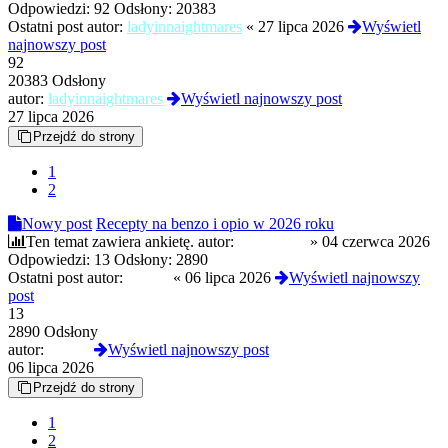
Odpowiedzi:
92
Odsłony:
20383
Ostatni post autor:
ladyinnaightmares
«
27 lipca 2026
Wyświetl
najnowszy post
92
20383 Odsłony
autor:
ladyinnaightmares
Wyświetl najnowszy post
27 lipca 2026
Przejdź do strony
1
2
Nowy post
Recepty na benzo i opio w 2026 roku
Ten temat zawiera ankietę.
autor:
Angelus14
»
04 czerwca 2026
Odpowiedzi:
13
Odsłony:
2890
Ostatni post autor:
kamex
«
06 lipca 2026
Wyświetl najnowszy
post
13
2890 Odsłony
autor:
kamex
Wyświetl najnowszy post
06 lipca 2026
Przejdź do strony
1
2