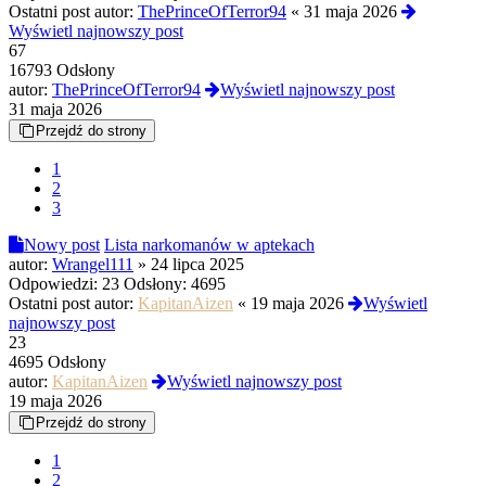
Ostatni post autor:
ThePrinceOfTerror94
«
31 maja 2026
Wyświetl najnowszy post
67
16793 Odsłony
autor:
ThePrinceOfTerror94
Wyświetl najnowszy post
31 maja 2026
Przejdź do strony
1
2
3
Nowy post
Lista narkomanów w aptekach
autor:
Wrangel111
»
24 lipca 2025
Odpowiedzi:
23
Odsłony:
4695
Ostatni post autor:
KapitanAizen
«
19 maja 2026
Wyświetl
najnowszy post
23
4695 Odsłony
autor:
KapitanAizen
Wyświetl najnowszy post
19 maja 2026
Przejdź do strony
1
2