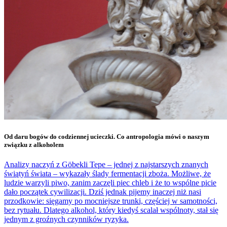
Od daru bogów do codziennej ucieczki. Co antropologia mówi o naszym
związku z alkoholem
Analizy naczyń z Göbekli Tepe – jednej z najstarszych znanych
świątyń świata – wykazały ślady fermentacji zboża. Możliwe, że
ludzie warzyli piwo, zanim zaczęli piec chleb i że to wspólne picie
dało początek cywilizacji. Dziś jednak pijemy inaczej niż nasi
przodkowie: sięgamy po mocniejsze trunki, częściej w samotności,
bez rytuału. Dlatego alkohol, który kiedyś scalał wspólnoty, stał się
jednym z groźnych czynników ryzyka.