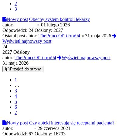
2
3
Nowy post
Obecny system kontroli lekarzy
autor:
Grzejnik80
»
01 lutego 2026
Odpowiedzi:
24
Odsłony:
2627
Ostatni post autor:
ThePrinceOfTerror94
«
31 maja 2026
Wyświetl najnowszy post
24
2627 Odsłony
autor:
ThePrinceOfTerror94
Wyświetl najnowszy post
31 maja 2026
Przejdź do strony
1
…
3
4
5
6
7
Nowy post
Czy apteki interesują się receptami pacjenta?
autor:
Leilani87
»
29 czerwca 2021
Odpowiedzi:
67
Odsłony:
16793