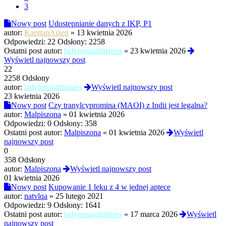
3
Nowy post
Udostępnianie danych z IKP, P1
autor:
KapitanAizen
»
13 kwietnia 2026
Odpowiedzi:
22
Odsłony:
2258
Ostatni post autor:
ladyinnaightmares
«
23 kwietnia 2026
Wyświetl najnowszy post
22
2258 Odsłony
autor:
ladyinnaightmares
Wyświetl najnowszy post
23 kwietnia 2026
Nowy post
Czy tranylcypromina (MAOI) z Indii jest legalna?
autor:
Malpiszona
»
01 kwietnia 2026
Odpowiedzi:
0
Odsłony:
358
Ostatni post autor:
Malpiszona
«
01 kwietnia 2026
Wyświetl
najnowszy post
0
358 Odsłony
autor:
Malpiszona
Wyświetl najnowszy post
01 kwietnia 2026
Nowy post
Kupowanie 1 leku z 4 w jednej aptece
autor:
natvlqa
»
25 lutego 2021
Odpowiedzi:
9
Odsłony:
1641
Ostatni post autor:
ladyinnaightmares
«
17 marca 2026
Wyświetl
najnowszy post