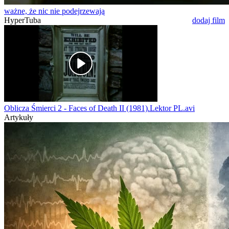
ważne, że nic nie podejrzewają
HyperTuba
dodaj film
Oblicza Śmierci 2 - Faces of Death II (1981).Lektor PL.avi
Artykuły