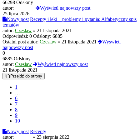
66298 Odsłony
autor:
Baltimore
Wyświetl najnowszy post
25 lipca 2026
Nowy post
Recepty i leki – problemy i pytania: Alfabetyczny spis
tematów
autor:
Czeslaw
»
21 listopada 2021
Odpowiedzi:
0
Odsłony:
6885
Ostatni post autor:
Czeslaw
«
21 listopada 2021
Wyświetl
najnowszy post
0
6885 Odsłony
autor:
Czeslaw
Wyświetl najnowszy post
21 listopada 2021
Przejdź do strony
1
…
6
7
8
9
10
Nowy post
Recepty
autor:
Eukodal
»
23 sierpnia 2022