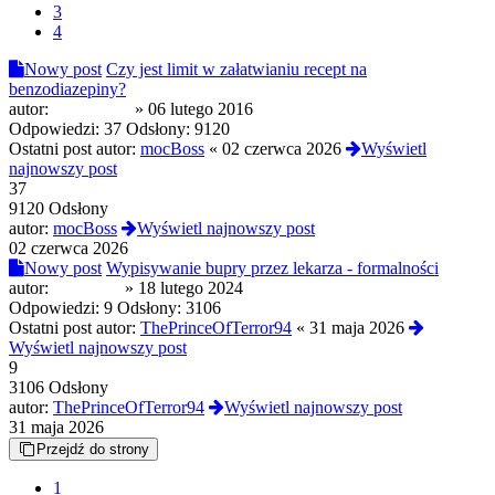
3
4
Nowy post
Czy jest limit w załatwianiu recept na
benzodiazepiny?
autor:
krzyżówka
»
06 lutego 2016
Odpowiedzi:
37
Odsłony:
9120
Ostatni post autor:
mocBoss
«
02 czerwca 2026
Wyświetl
najnowszy post
37
9120 Odsłony
autor:
mocBoss
Wyświetl najnowszy post
02 czerwca 2026
Nowy post
Wypisywanie bupry przez lekarza - formalności
autor:
Amunicja
»
18 lutego 2024
Odpowiedzi:
9
Odsłony:
3106
Ostatni post autor:
ThePrinceOfTerror94
«
31 maja 2026
Wyświetl najnowszy post
9
3106 Odsłony
autor:
ThePrinceOfTerror94
Wyświetl najnowszy post
31 maja 2026
Przejdź do strony
1