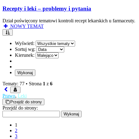
Recepty i leki – problemy i pytania
Dział poświęcony tematowi kontroli recept lekarskich u farmaceuty.
NOWY TEMAT
Wyświetl:
Sortuj wg:
Kierunek:
Tematy: 77 •
Strona
1
z
6
Prawo
,
Leki
Przejdź do strony
Przejdź do strony:
1
2
3