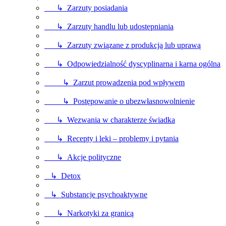
↳ Zarzuty posiadania
↳ Zarzuty handlu lub udostępniania
↳ Zarzuty związane z produkcją lub uprawą
↳ Odpowiedzialność dyscyplinarna i karna ogólna
↳ Zarzut prowadzenia pod wpływem
↳ Postępowanie o ubezwłasnowolnienie
↳ Wezwania w charakterze świadka
↳ Recepty i leki – problemy i pytania
↳ Akcje polityczne
↳ Detox
↳ Substancje psychoaktywne
↳ Narkotyki za granicą