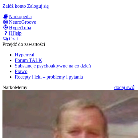
Załóż konto
Zaloguj się
Narkopedia
NeuroGroove
HyperTuba
[H]elp
Czat
Przejdź do zawartości
Hyperreal
Forum TALK
Substancje psychoaktywne na co dzień
Prawo
Recepty i leki – problemy i pytania
NarkoMemy
dodaj swój