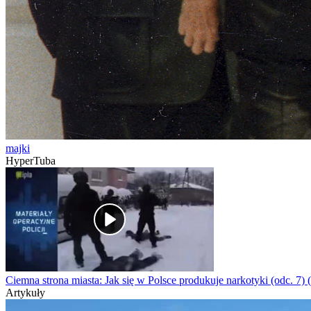
majki
HyperTuba
Ciemna strona miasta: Jak się w Polsce produkuje narkotyki (odc. 7) 
Artykuły