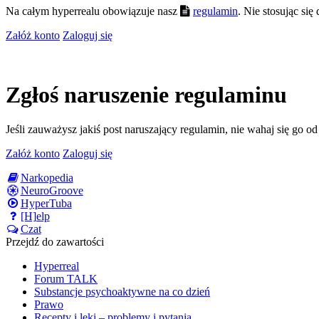
Na całym hyperrealu obowiązuje nasz
regulamin
. Nie stosując si
Załóż konto
Zaloguj się
Zgłoś naruszenie regulaminu
Jeśli zauważysz jakiś post naruszający regulamin, nie wahaj się go o
Załóż konto
Zaloguj się
Narkopedia
NeuroGroove
HyperTuba
[H]elp
Czat
Przejdź do zawartości
Hyperreal
Forum TALK
Substancje psychoaktywne na co dzień
Prawo
Recepty i leki – problemy i pytania