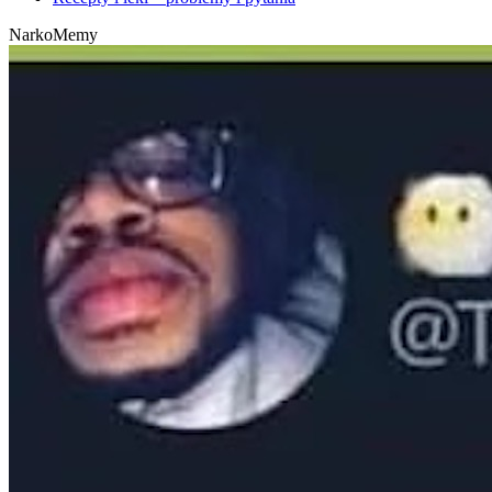
NarkoMemy