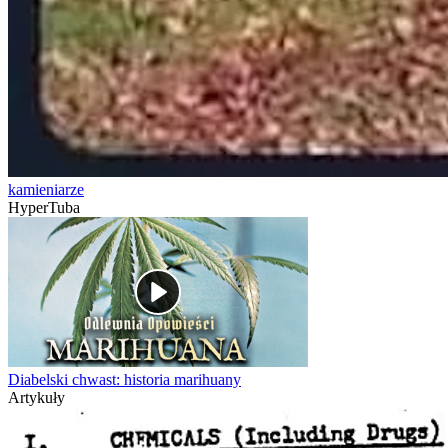
kamieniarze
HyperTuba
Diabelski chwast: historia marihuany
Artykuły