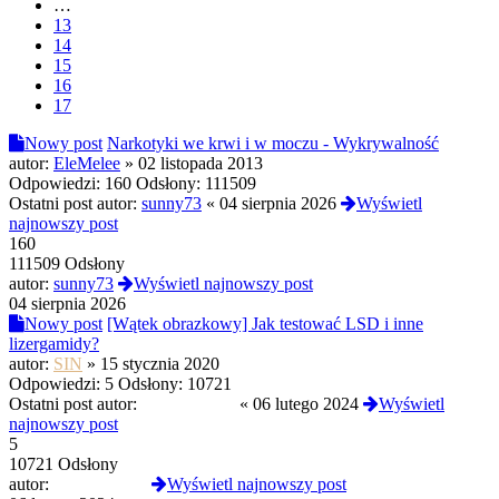
…
13
14
15
16
17
Nowy post
Narkotyki we krwi i w moczu - Wykrywalność
autor:
EleMelee
»
02 listopada 2013
Odpowiedzi:
160
Odsłony:
111509
Ostatni post autor:
sunny73
«
04 sierpnia 2026
Wyświetl
najnowszy post
160
111509 Odsłony
autor:
sunny73
Wyświetl najnowszy post
04 sierpnia 2026
Nowy post
[Wątek obrazkowy] Jak testować LSD i inne
lizergamidy?
autor:
SIN
»
15 stycznia 2020
Odpowiedzi:
5
Odsłony:
10721
Ostatni post autor:
PROtestkiteu
«
06 lutego 2024
Wyświetl
najnowszy post
5
10721 Odsłony
autor:
PROtestkiteu
Wyświetl najnowszy post