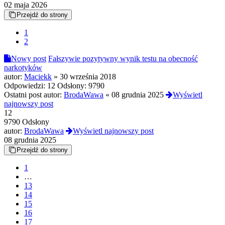
02 maja 2026
Przejdź do strony
1
2
Nowy post
Fałszywie pozytywny wynik testu na obecność
narkotyków
autor:
Maciekk
»
30 września 2018
Odpowiedzi:
12
Odsłony:
9790
Ostatni post autor:
BrodaWawa
«
08 grudnia 2025
Wyświetl
najnowszy post
12
9790 Odsłony
autor:
BrodaWawa
Wyświetl najnowszy post
08 grudnia 2025
Przejdź do strony
1
…
13
14
15
16
17