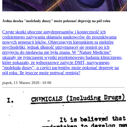
Jedna dawka "molekuły duszy" może pokonać depresję na pół roku
Częste skutki uboczne antydepresantów i konieczność ich
codziennego zażywania skłaniają naukowców do poszukiwania
nowych generacji leków. Obiecującym kierunkiem są niektóre
psychodeliki, jednak długość utrzymującej się remisji po ich
przyjęciu do niedawna nie była znana. W "Nature Medicine"
ukazały się tymczasem wyniki przełomowego badania klinicznego,
które pokazało, że jednorazowe zażycie DMT, nazywanego
"molekułą duszy", u części pacjentów może pokonać depresję na
pół roku. Ile jeszcze może potrwać remisja?
piątek, 13. Marzec 2026 - 10:00