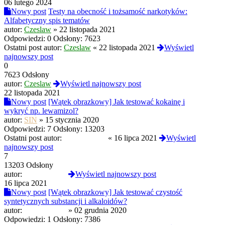
06 lutego 2024
Nowy post
Testy na obecność i tożsamość narkotyków:
Alfabetyczny spis tematów
autor:
Czeslaw
»
22 listopada 2021
Odpowiedzi:
0
Odsłony:
7623
Ostatni post autor:
Czeslaw
«
22 listopada 2021
Wyświetl
najnowszy post
0
7623 Odsłony
autor:
Czeslaw
Wyświetl najnowszy post
22 listopada 2021
Nowy post
[Wątek obrazkowy] Jak testować kokainę i
wykryć np. lewamizol?
autor:
SIN
»
15 stycznia 2020
Odpowiedzi:
7
Odsłony:
13203
Ostatni post autor:
PROtestkiteu
«
16 lipca 2021
Wyświetl
najnowszy post
7
13203 Odsłony
autor:
PROtestkiteu
Wyświetl najnowszy post
16 lipca 2021
Nowy post
[Wątek obrazkowy] Jak testować czystość
syntetycznych substancji i alkaloidów?
autor:
PROtestkiteu
»
02 grudnia 2020
Odpowiedzi:
1
Odsłony:
7386