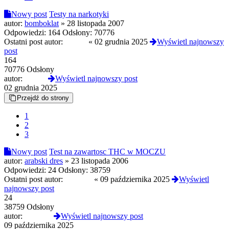
Nowy post
Testy na narkotyki
autor:
bomboklat
»
28 listopada 2007
Odpowiedzi:
164
Odsłony:
70776
Ostatni post autor:
Czoug
«
02 grudnia 2025
Wyświetl najnowszy
post
164
70776 Odsłony
autor:
Czoug
Wyświetl najnowszy post
02 grudnia 2025
Przejdź do strony
1
2
3
Nowy post
Test na zawartosc THC w MOCZU
autor:
arabski dres
»
23 listopada 2006
Odpowiedzi:
24
Odsłony:
38759
Ostatni post autor:
JulietteS
«
09 października 2025
Wyświetl
najnowszy post
24
38759 Odsłony
autor:
JulietteS
Wyświetl najnowszy post
09 października 2025