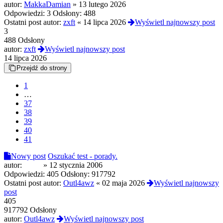
autor:
MakkaDamian
»
13 lutego 2026
Odpowiedzi:
3
Odsłony:
488
Ostatni post autor:
zxft
«
14 lipca 2026
Wyświetl najnowszy post
3
488 Odsłony
autor:
zxft
Wyświetl najnowszy post
14 lipca 2026
Przejdź do strony
1
…
37
38
39
40
41
Nowy post
Oszukać test - porady.
autor:
paker
»
12 stycznia 2006
Odpowiedzi:
405
Odsłony:
917792
Ostatni post autor:
Outl4awz
«
02 maja 2026
Wyświetl najnowszy
post
405
917792 Odsłony
autor:
Outl4awz
Wyświetl najnowszy post