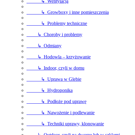
↳ Wentylacja
↳ Growboxy i inne pomieszczenia
↳ Problemy techniczne
↳ Choroby i problemy
↳ Odmiany
↳ Hodowla – krzyżowanie
↳ Indoor, czyli w domu
↳ Uprawa w Glebie
↳ Hydroponika
↳ Podłoże pod uprawę
↳ Nawożenie i podlewanie
↳ Techniki uprawy, klonowanie
↳ Outdoor, czyli na dworze lub w szklarni