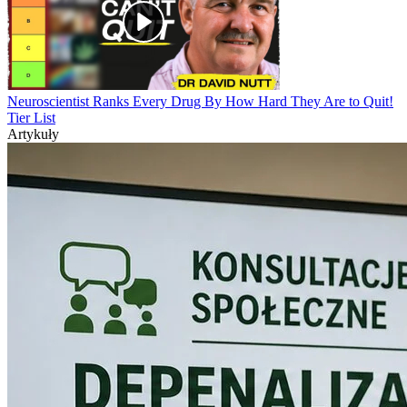
Neuroscientist Ranks Every Drug By How Hard They Are to Quit!
Tier List
Artykuły