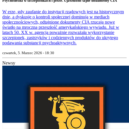
Psychodeliki w szczepionkach i piwie. Ujawniono tajne dokumenty CIA
W erze, gdy zaufanie do instytucji rządowych jest na historycznym
dnie, a dyskusje o kontroli społecznej dominują w mediach
społecznościowych, odtajnione dokumenty CIA rzucają nowe
światło na mroczną przeszłość amerykańskiego wywiadu. Już w
latach 50. XX w. agencja poważnie rozważała wykorzystanie
szczepionek, zastrzyków i codziennych produktów do ukrytego
podawania substancji psychoaktywnych.
czwartek, 5. Marzec 2026 - 18:30
Newsy