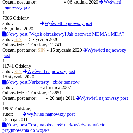
Ostatni post autor:
PROtestkiteu
«
06 grudnia 2020
Wyświetl
najnowszy post
1
7386 Odsłony
autor:
PROtestkiteu
Wyświetl najnowszy post
06 grudnia 2020
Nowy post
[Wątek obrazkowy] Jak testować MDMA i MDA?
autor:
SIN
»
15 stycznia 2020
Odpowiedzi:
1
Odsłony:
11741
Ostatni post autor:
SIN
«
15 stycznia 2020
Wyświetl najnowszy
post
1
11741 Odsłony
autor:
SIN
Wyświetl najnowszy post
15 stycznia 2020
Nowy post
Narkotesty - zbiór tematów
autor:
yam'teoretyk
»
21 marca 2007
Odpowiedzi:
1
Odsłony:
18851
Ostatni post autor:
PcP
«
26 maja 2011
Wyświetl najnowszy post
1
18851 Odsłony
autor:
PcP
Wyświetl najnowszy post
26 maja 2011
Nowy post
Testy na obecność narkotyków w trakcie
przyjmowania do wojska