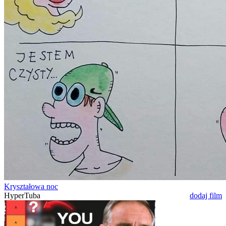
Kryształowa noc
HyperTuba
dodaj film