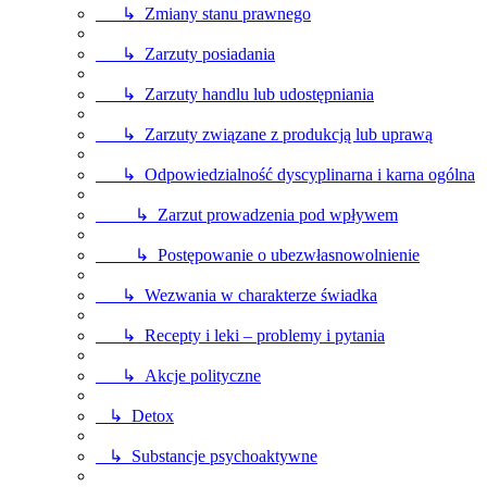
↳ Zmiany stanu prawnego
↳ Zarzuty posiadania
↳ Zarzuty handlu lub udostępniania
↳ Zarzuty związane z produkcją lub uprawą
↳ Odpowiedzialność dyscyplinarna i karna ogólna
↳ Zarzut prowadzenia pod wpływem
↳ Postępowanie o ubezwłasnowolnienie
↳ Wezwania w charakterze świadka
↳ Recepty i leki – problemy i pytania
↳ Akcje polityczne
↳ Detox
↳ Substancje psychoaktywne