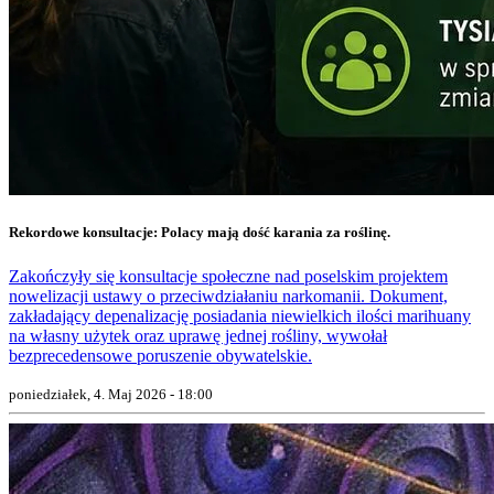
Rekordowe konsultacje: Polacy mają dość karania za roślinę.
Zakończyły się konsultacje społeczne nad poselskim projektem
nowelizacji ustawy o przeciwdziałaniu narkomanii. Dokument,
zakładający depenalizację posiadania niewielkich ilości marihuany
na własny użytek oraz uprawę jednej rośliny, wywołał
bezprecedensowe poruszenie obywatelskie.
poniedziałek, 4. Maj 2026 - 18:00