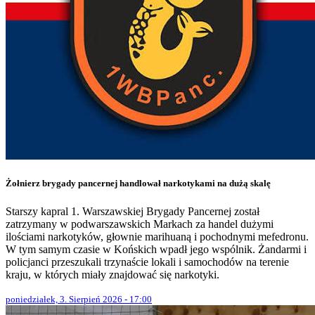
Żołnierz brygady pancernej handlował narkotykami na dużą skalę
Starszy kapral 1. Warszawskiej Brygady Pancernej został
zatrzymany w podwarszawskich Markach za handel dużymi
ilościami narkotyków, głownie marihuaną i pochodnymi mefedronu.
W tym samym czasie w Końskich wpadł jego wspólnik. Żandarmi i
policjanci przeszukali trzynaście lokali i samochodów na terenie
kraju, w których miały znajdować się narkotyki.
poniedziałek, 3. Sierpień 2026 - 17:00