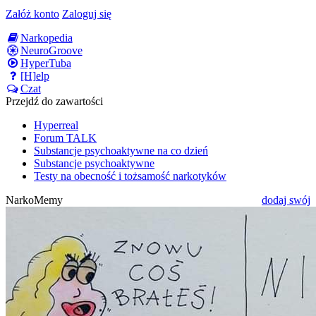
Załóż konto
Zaloguj się
Narkopedia
NeuroGroove
HyperTuba
[H]elp
Czat
Przejdź do zawartości
Hyperreal
Forum TALK
Substancje psychoaktywne na co dzień
Substancje psychoaktywne
Testy na obecność i tożsamość narkotyków
NarkoMemy
dodaj swój