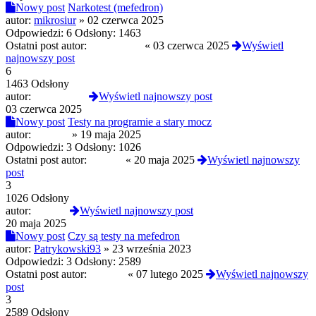
Nowy post
Narkotest (mefedron)
autor:
mikrosiur
»
02 czerwca 2025
Odpowiedzi:
6
Odsłony:
1463
Ostatni post autor:
opalonyben
«
03 czerwca 2025
Wyświetl
najnowszy post
6
1463 Odsłony
autor:
opalonyben
Wyświetl najnowszy post
03 czerwca 2025
Nowy post
Testy na programie a stary mocz
autor:
Selevan
»
19 maja 2025
Odpowiedzi:
3
Odsłony:
1026
Ostatni post autor:
xwojax
«
20 maja 2025
Wyświetl najnowszy
post
3
1026 Odsłony
autor:
xwojax
Wyświetl najnowszy post
20 maja 2025
Nowy post
Czy są testy na mefedron
autor:
Patrykowski93
»
23 września 2023
Odpowiedzi:
3
Odsłony:
2589
Ostatni post autor:
Selevan
«
07 lutego 2025
Wyświetl najnowszy
post
3
2589 Odsłony