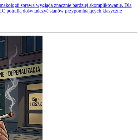
armakologii sprawa wygląda znacznie bardziej skomplikowanie. Dla
 THC potrafią doświadczyć stanów przypominających klasyczne