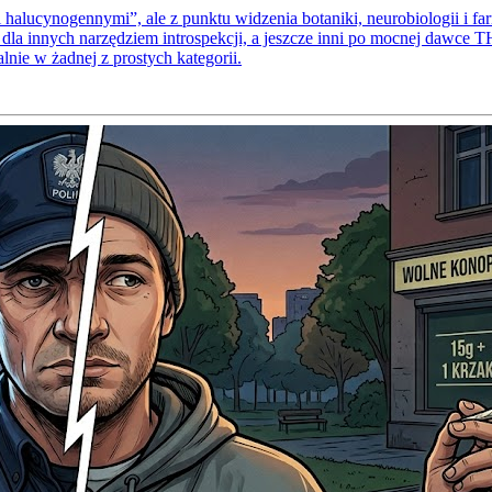
halucynogennymi”, ale z punktu widzenia botaniki, neurobiologii i f
 dla innych narzędziem introspekcji, a jeszcze inni po mocnej dawce
lnie w żadnej z prostych kategorii.