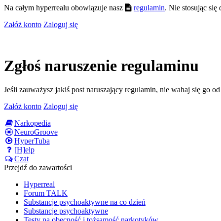
Na całym hyperrealu obowiązuje nasz
regulamin
. Nie stosując si
Załóż konto
Zaloguj się
Zgłoś naruszenie regulaminu
Jeśli zauważysz jakiś post naruszający regulamin, nie wahaj się go o
Załóż konto
Zaloguj się
Narkopedia
NeuroGroove
HyperTuba
[H]elp
Czat
Przejdź do zawartości
Hyperreal
Forum TALK
Substancje psychoaktywne na co dzień
Substancje psychoaktywne
Testy na obecność i tożsamość narkotyków