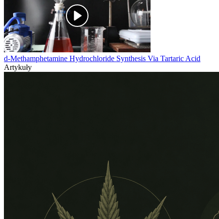
d-Methamphetamine Hydrochloride Synthesis Via Tartaric Acid
Artykuły