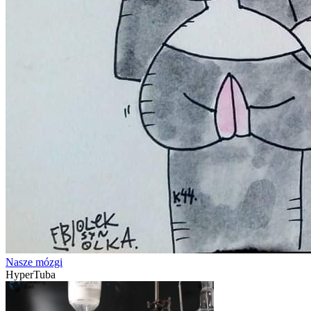
Nasze mózgi
HyperTuba