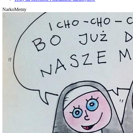
NarkoMemy