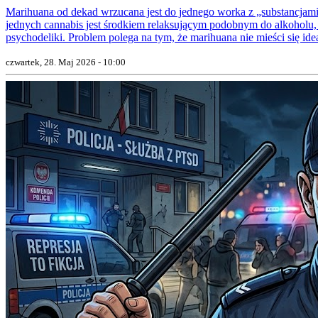
Marihuana od dekad wrzucana jest do jednego worka z „substancjami 
jednych cannabis jest środkiem relaksującym podobnym do alkoholu,
psychodeliki. Problem polega na tym, że marihuana nie mieści się idea
czwartek, 28. Maj 2026 - 10:00