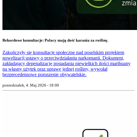
Rekordowe konsultacje: Polacy mają dość karania za roślinę.
Zakończyły się konsultacje społeczne nad poselskim projektem
nowelizacji ustawy o przeciwdziałaniu narkomanii. Dokument,
zakładający depenalizację posiadania niewielkich ilości marihuany
na własny użytek oraz uprawę jednej rośliny, wywołał
bezprecedensowe poruszenie obywatelskie.
poniedziałek, 4. Maj 2026 - 18:00