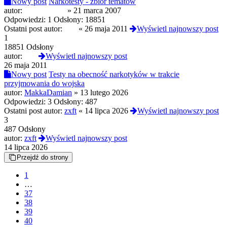
Nowy post
Narkotesty - zbiór tematów
autor:
yam'teoretyk
»
21 marca 2007
Odpowiedzi:
1
Odsłony:
18851
Ostatni post autor:
PcP
«
26 maja 2011
Wyświetl najnowszy post
1
18851 Odsłony
autor:
PcP
Wyświetl najnowszy post
26 maja 2011
Nowy post
Testy na obecność narkotyków w trakcie
przyjmowania do wojska
autor:
MakkaDamian
»
13 lutego 2026
Odpowiedzi:
3
Odsłony:
487
Ostatni post autor:
zxft
«
14 lipca 2026
Wyświetl najnowszy post
3
487 Odsłony
autor:
zxft
Wyświetl najnowszy post
14 lipca 2026
Przejdź do strony
1
…
37
38
39
40