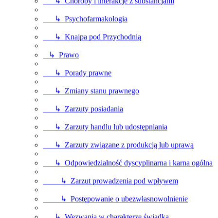
↳ Choroby i interakcje z substancjami
↳ Psychofarmakologia
↳ Knajpa pod Przychodnią
↳ Prawo
↳ Porady prawne
↳ Zmiany stanu prawnego
↳ Zarzuty posiadania
↳ Zarzuty handlu lub udostępniania
↳ Zarzuty związane z produkcją lub uprawą
↳ Odpowiedzialność dyscyplinarna i karna ogólna
↳ Zarzut prowadzenia pod wpływem
↳ Postępowanie o ubezwłasnowolnienie
↳ Wezwania w charakterze świadka