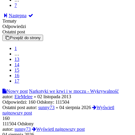
7
Następna
Tematy
Odpowiedzi
Ostatni post
Przejdź do strony
1
…
13
14
15
16
17
Nowy post
Narkotyki we krwi i w moczu - Wykrywalność
autor:
EleMelee
»
02 listopada 2013
Odpowiedzi:
160
Odsłony:
111504
Ostatni post autor:
sunny73
«
04 sierpnia 2026
Wyświetl
najnowszy post
160
111504 Odsłony
autor:
sunny73
Wyświetl najnowszy post
04 sierpnia 2026