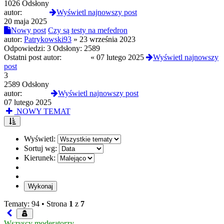
1026 Odsłony
autor:
xwojax
Wyświetl najnowszy post
20 maja 2025
Nowy post
Czy są testy na mefedron
autor:
Patrykowski93
»
23 września 2023
Odpowiedzi:
3
Odsłony:
2589
Ostatni post autor:
Selevan
«
07 lutego 2025
Wyświetl najnowszy
post
3
2589 Odsłony
autor:
Selevan
Wyświetl najnowszy post
07 lutego 2025
NOWY TEMAT
Wyświetl:
Sortuj wg:
Kierunek:
Tematy: 94 •
Strona
1
z
7
Wszyscy moderatorzy