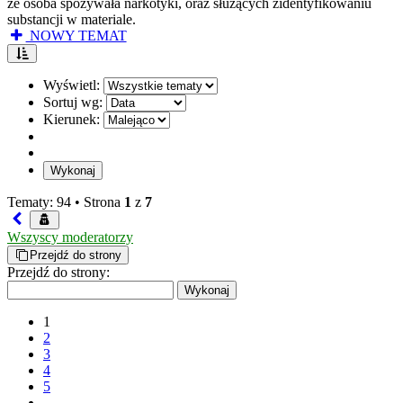
że osoba spożywała narkotyki, oraz służących zidentyfikowaniu
substancji w materiale.
NOWY TEMAT
Wyświetl:
Sortuj wg:
Kierunek:
Tematy: 94 •
Strona
1
z
7
Wszyscy moderatorzy
Przejdź do strony
Przejdź do strony:
1
2
3
4
5
…