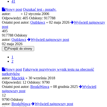
41
Nowy post
Oszukać test - porady.
autor:
paker
»
12 stycznia 2006
Odpowiedzi:
405
Odsłony:
917788
Ostatni post autor:
Outl4awz
«
02 maja 2026
Wyświetl najnowszy
post
405
917788 Odsłony
autor:
Outl4awz
Wyświetl najnowszy post
02 maja 2026
Przejdź do strony
1
2
Nowy post
Fałszywie pozytywny wynik testu na obecność
narkotyków
autor:
Maciekk
»
30 września 2018
Odpowiedzi:
12
Odsłony:
9790
Ostatni post autor:
BrodaWawa
«
08 grudnia 2025
Wyświetl
najnowszy post
12
9790 Odsłony
autor:
BrodaWawa
Wyświetl najnowszy post