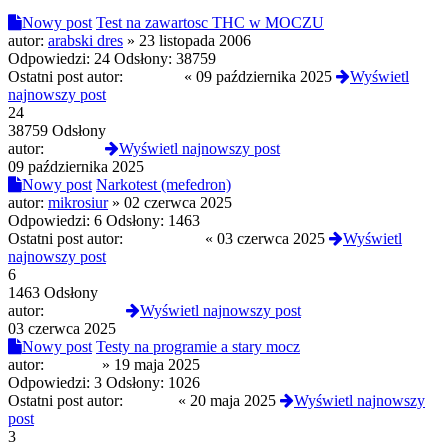
Nowy post
Test na zawartosc THC w MOCZU
autor:
arabski dres
»
23 listopada 2006
Odpowiedzi:
24
Odsłony:
38759
Ostatni post autor:
JulietteS
«
09 października 2025
Wyświetl
najnowszy post
24
38759 Odsłony
autor:
JulietteS
Wyświetl najnowszy post
09 października 2025
Nowy post
Narkotest (mefedron)
autor:
mikrosiur
»
02 czerwca 2025
Odpowiedzi:
6
Odsłony:
1463
Ostatni post autor:
opalonyben
«
03 czerwca 2025
Wyświetl
najnowszy post
6
1463 Odsłony
autor:
opalonyben
Wyświetl najnowszy post
03 czerwca 2025
Nowy post
Testy na programie a stary mocz
autor:
Selevan
»
19 maja 2025
Odpowiedzi:
3
Odsłony:
1026
Ostatni post autor:
xwojax
«
20 maja 2025
Wyświetl najnowszy
post
3