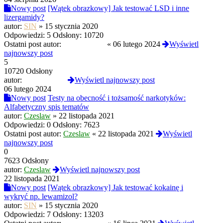
Nowy post
[Wątek obrazkowy] Jak testować LSD i inne
lizergamidy?
autor:
SIN
»
15 stycznia 2020
Odpowiedzi:
5
Odsłony:
10720
Ostatni post autor:
PROtestkiteu
«
06 lutego 2024
Wyświetl
najnowszy post
5
10720 Odsłony
autor:
PROtestkiteu
Wyświetl najnowszy post
06 lutego 2024
Nowy post
Testy na obecność i tożsamość narkotyków:
Alfabetyczny spis tematów
autor:
Czeslaw
»
22 listopada 2021
Odpowiedzi:
0
Odsłony:
7623
Ostatni post autor:
Czeslaw
«
22 listopada 2021
Wyświetl
najnowszy post
0
7623 Odsłony
autor:
Czeslaw
Wyświetl najnowszy post
22 listopada 2021
Nowy post
[Wątek obrazkowy] Jak testować kokainę i
wykryć np. lewamizol?
autor:
SIN
»
15 stycznia 2020
Odpowiedzi:
7
Odsłony:
13203