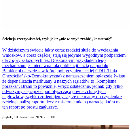
Selekcja rzeczywistości, czyli jak z „nie wiemy” zrobić „katastrofę”
W dzisiejszym świecie fakty coraz rzadziej służą do wyciągania
wniosków, a coraz częściej stają się jedynie wygodnym podparciem
dla z góry założonych tez. Doskonałym przykładem tego
mechanizmu jest niedawna fala publikacji – z tą na portalu
Bankier.pl na czele – w której politycy niemieckiej CDU (Unia
Chrześcijańsko-Demokratyczna) z namaszczeniem ogłaszają światu,
że depenalizacja marihuany u naszych sąsiadów to „kompletna
porażka”. Brzmi to poważnie, wręcz ostatecznie, jednak gdy tylko
odważymy się zajrzeć pod błyszczącą powierzchnię tych
nagłówków, szybko zorientujemy się, że nie mamy do czynienia z
rzetelną analizą raportu, lecz z misternie utkaną narracją, która ma
ten raport po prostu zagłuszyć.
piątek, 10. Kwiecień 2026 - 11:00