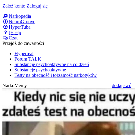
Załóż konto
Zaloguj się
Narkopedia
NeuroGroove
HyperTuba
[H]elp
Czat
Przejdź do zawartości
Hyperreal
Forum TALK
Substancje psychoaktywne na co dzień
Substancje psychoaktywne
Testy na obecność i tożsamość narkotyków
NarkoMemy
dodaj swój