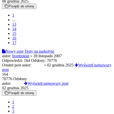
08 grudnia 2025
Przejdź do strony
1
…
13
14
15
16
17
Nowy post
Testy na narkotyki
autor:
bomboklat
»
28 listopada 2007
Odpowiedzi:
164
Odsłony:
70776
Ostatni post autor:
Czoug
«
02 grudnia 2025
Wyświetl najnowszy
post
164
70776 Odsłony
autor:
Czoug
Wyświetl najnowszy post
02 grudnia 2025
Przejdź do strony
1
2
3