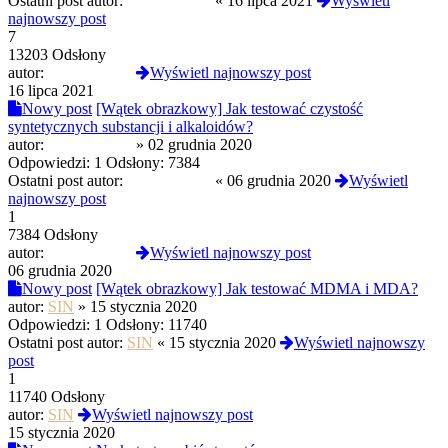
Ostatni post autor:
PROtestkiteu
«
16 lipca 2021
Wyświetl
najnowszy post
7
13203 Odsłony
autor:
PROtestkiteu
Wyświetl najnowszy post
16 lipca 2021
Nowy post
[Wątek obrazkowy] Jak testować czystość
syntetycznych substancji i alkaloidów?
autor:
PROtestkiteu
»
02 grudnia 2020
Odpowiedzi:
1
Odsłony:
7384
Ostatni post autor:
PROtestkiteu
«
06 grudnia 2020
Wyświetl
najnowszy post
1
7384 Odsłony
autor:
PROtestkiteu
Wyświetl najnowszy post
06 grudnia 2020
Nowy post
[Wątek obrazkowy] Jak testować MDMA i MDA?
autor:
SIN
»
15 stycznia 2020
Odpowiedzi:
1
Odsłony:
11740
Ostatni post autor:
SIN
«
15 stycznia 2020
Wyświetl najnowszy
post
1
11740 Odsłony
autor:
SIN
Wyświetl najnowszy post
15 stycznia 2020