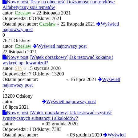
Nowy post
Testy na obecność i tożsamość narkotyków:
Alfabetyczny spis tematów
autor:
Czeslaw
»
22 listopada 2021
Odpowiedzi:
0
Odsłony:
7621
Ostatni post autor:
Czeslaw
«
22 listopada 2021
Wyświetl
najnowszy post
0
7621 Odsłony
autor:
Czeslaw
Wyświetl najnowszy post
22 listopada 2021
Nowy post
[Wątek obrazkowy] Jak testować kokainę i
wykryć np. lewamizol?
autor:
SIN
»
15 stycznia 2020
Odpowiedzi:
7
Odsłony:
13200
Ostatni post autor:
PROtestkiteu
«
16 lipca 2021
Wyświetl
najnowszy post
7
13200 Odsłony
autor:
PROtestkiteu
Wyświetl najnowszy post
16 lipca 2021
Nowy post
[Wątek obrazkowy] Jak testować czystość
syntetycznych substancji i alkaloidów?
autor:
PROtestkiteu
»
02 grudnia 2020
Odpowiedzi:
1
Odsłony:
7383
Ostatni post autor:
PROtestkiteu
«
06 grudnia 2020
Wyświetl