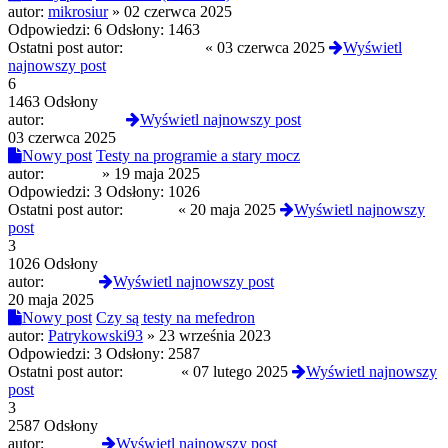
autor:
mikrosiur
»
02 czerwca 2025
Odpowiedzi:
6
Odsłony:
1463
Ostatni post autor:
opalonyben
«
03 czerwca 2025
Wyświetl
najnowszy post
6
1463 Odsłony
autor:
opalonyben
Wyświetl najnowszy post
03 czerwca 2025
Nowy post
Testy na programie a stary mocz
autor:
Selevan
»
19 maja 2025
Odpowiedzi:
3
Odsłony:
1026
Ostatni post autor:
xwojax
«
20 maja 2025
Wyświetl najnowszy
post
3
1026 Odsłony
autor:
xwojax
Wyświetl najnowszy post
20 maja 2025
Nowy post
Czy są testy na mefedron
autor:
Patrykowski93
»
23 września 2023
Odpowiedzi:
3
Odsłony:
2587
Ostatni post autor:
Selevan
«
07 lutego 2025
Wyświetl najnowszy
post
3
2587 Odsłony
autor:
Selevan
Wyświetl najnowszy post