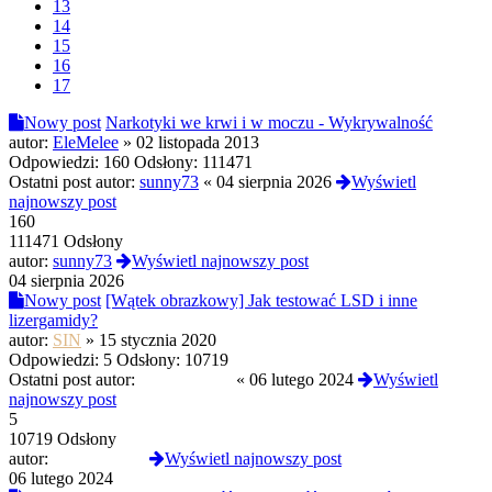
13
14
15
16
17
Nowy post
Narkotyki we krwi i w moczu - Wykrywalność
autor:
EleMelee
»
02 listopada 2013
Odpowiedzi:
160
Odsłony:
111471
Ostatni post autor:
sunny73
«
04 sierpnia 2026
Wyświetl
najnowszy post
160
111471 Odsłony
autor:
sunny73
Wyświetl najnowszy post
04 sierpnia 2026
Nowy post
[Wątek obrazkowy] Jak testować LSD i inne
lizergamidy?
autor:
SIN
»
15 stycznia 2020
Odpowiedzi:
5
Odsłony:
10719
Ostatni post autor:
PROtestkiteu
«
06 lutego 2024
Wyświetl
najnowszy post
5
10719 Odsłony
autor:
PROtestkiteu
Wyświetl najnowszy post
06 lutego 2024