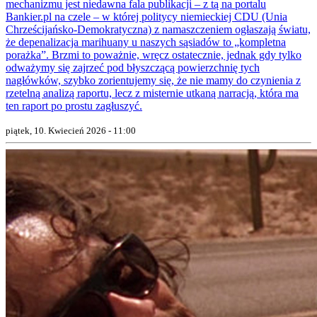
mechanizmu jest niedawna fala publikacji – z tą na portalu
Bankier.pl na czele – w której politycy niemieckiej CDU (Unia
Chrześcijańsko-Demokratyczna) z namaszczeniem ogłaszają światu,
że depenalizacja marihuany u naszych sąsiadów to „kompletna
porażka”. Brzmi to poważnie, wręcz ostatecznie, jednak gdy tylko
odważymy się zajrzeć pod błyszczącą powierzchnię tych
nagłówków, szybko zorientujemy się, że nie mamy do czynienia z
rzetelną analizą raportu, lecz z misternie utkaną narracją, która ma
ten raport po prostu zagłuszyć.
piątek, 10. Kwiecień 2026 - 11:00