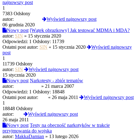
najnowszy post
1
7383 Odsłony
autor:
PROtestkiteu
Wyświetl najnowszy post
06 grudnia 2020
Nowy post
[Wątek obrazkowy] Jak testować MDMA i MDA?
autor:
SIN
»
15 stycznia 2020
Odpowiedzi:
1
Odsłony:
11739
Ostatni post autor:
SIN
«
15 stycznia 2020
Wyświetl najnowszy
post
1
11739 Odsłony
autor:
SIN
Wyświetl najnowszy post
15 stycznia 2020
Nowy post
Narkotesty - zbiór tematów
autor:
yam'teoretyk
»
21 marca 2007
Odpowiedzi:
1
Odsłony:
18848
Ostatni post autor:
PcP
«
26 maja 2011
Wyświetl najnowszy post
1
18848 Odsłony
autor:
PcP
Wyświetl najnowszy post
26 maja 2011
Nowy post
Testy na obecność narkotyków w trakcie
przyjmowania do wojska
autor:
MakkaDamian
»
13 lutego 2026