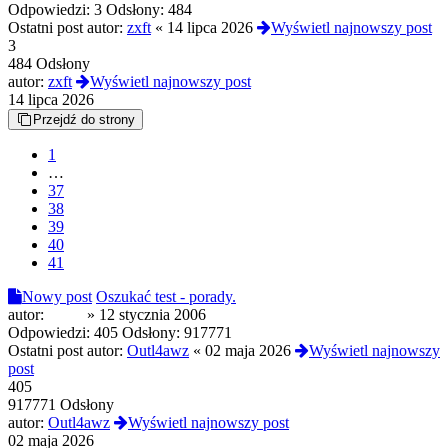
Odpowiedzi:
3
Odsłony:
484
Ostatni post autor:
zxft
«
14 lipca 2026
Wyświetl najnowszy post
3
484 Odsłony
autor:
zxft
Wyświetl najnowszy post
14 lipca 2026
Przejdź do strony
1
…
37
38
39
40
41
Nowy post
Oszukać test - porady.
autor:
paker
»
12 stycznia 2006
Odpowiedzi:
405
Odsłony:
917771
Ostatni post autor:
Outl4awz
«
02 maja 2026
Wyświetl najnowszy
post
405
917771 Odsłony
autor:
Outl4awz
Wyświetl najnowszy post
02 maja 2026