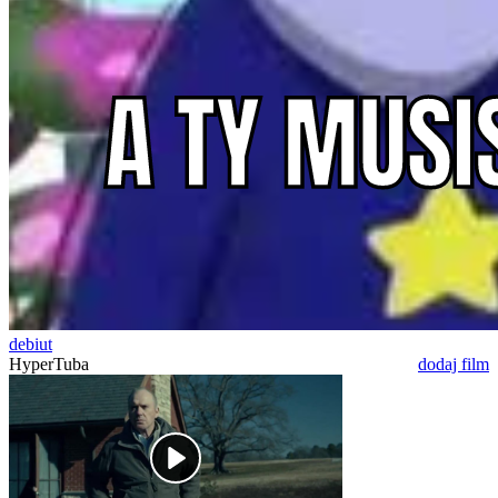
debiut
HyperTuba
dodaj film