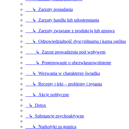
↳ Zarzuty posiadania
↳ Zarzuty handlu lub udostępniania
↳ Zarzuty związane z produkcją lub uprawą
↳ Odpowiedzialność dyscyplinarna i karna ogólna
↳ Zarzut prowadzenia pod wpływem
↳ Postępowanie o ubezwłasnowolnienie
↳ Wezwania w charakterze świadka
↳ Recepty i leki – problemy i pytania
↳ Akcje polityczne
↳ Detox
↳ Substancje psychoaktywne
↳ Narkotyki za granicą