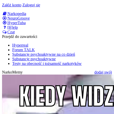
Załóż konto
Zaloguj się
Narkopedia
NeuroGroove
HyperTuba
[H]elp
Czat
Przejdź do zawartości
Hyperreal
Forum TALK
Substancje psychoaktywne na co dzień
Substancje psychoaktywne
Testy na obecność i tożsamość narkotyków
NarkoMemy
dodaj swój