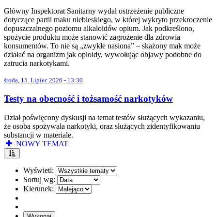
Główny Inspektorat Sanitarny wydał ostrzeżenie publiczne
dotyczące partii maku niebieskiego, w której wykryto przekroczenie
dopuszczalnego poziomu alkaloidów opium. Jak podkreślono,
spożycie produktu może stanowić zagrożenie dla zdrowia
konsumentów. To nie są „zwykłe nasiona” – skażony mak może
działać na organizm jak opioidy, wywołując objawy podobne do
zatrucia narkotykami.
środa, 15. Lipiec 2026 - 13:30
Testy na obecność i tożsamość narkotyków
Dział poświęcony dyskusji na temat testów służących wykazaniu,
że osoba spożywała narkotyki, oraz służących zidentyfikowaniu
substancji w materiale.
NOWY TEMAT
Wyświetl:
Sortuj wg:
Kierunek: