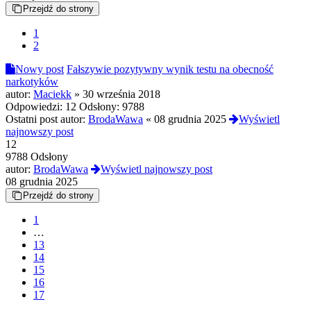
Przejdź do strony
1
2
Nowy post
Fałszywie pozytywny wynik testu na obecność
narkotyków
autor:
Maciekk
»
30 września 2018
Odpowiedzi:
12
Odsłony:
9788
Ostatni post autor:
BrodaWawa
«
08 grudnia 2025
Wyświetl
najnowszy post
12
9788 Odsłony
autor:
BrodaWawa
Wyświetl najnowszy post
08 grudnia 2025
Przejdź do strony
1
…
13
14
15
16
17