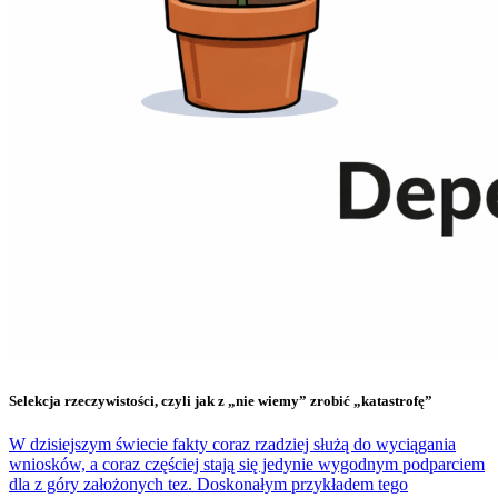
Selekcja rzeczywistości, czyli jak z „nie wiemy” zrobić „katastrofę”
W dzisiejszym świecie fakty coraz rzadziej służą do wyciągania
wniosków, a coraz częściej stają się jedynie wygodnym podparciem
dla z góry założonych tez. Doskonałym przykładem tego