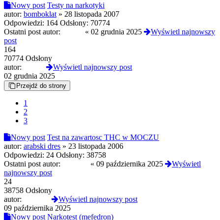
Nowy post
Testy na narkotyki
autor:
bomboklat
»
28 listopada 2007
Odpowiedzi:
164
Odsłony:
70774
Ostatni post autor:
Czoug
«
02 grudnia 2025
Wyświetl najnowszy
post
164
70774 Odsłony
autor:
Czoug
Wyświetl najnowszy post
02 grudnia 2025
Przejdź do strony
1
2
3
Nowy post
Test na zawartosc THC w MOCZU
autor:
arabski dres
»
23 listopada 2006
Odpowiedzi:
24
Odsłony:
38758
Ostatni post autor:
JulietteS
«
09 października 2025
Wyświetl
najnowszy post
24
38758 Odsłony
autor:
JulietteS
Wyświetl najnowszy post
09 października 2025
Nowy post
Narkotest (mefedron)