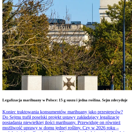
Legalizacja marihuany w Polsce: 15 g suszu i jedna roślina. Sejm zdecyduje
Koniec traktowania konsumentów marihuany jako przestępców?
Do Sejmu trafił poselski projekt ustawy zakładający legalizację
posiadania niewielkiej ilości marihuany. Przewiduje on również
możliwość uprawy w domu jednej rośliny. Czy w 2026 roku –