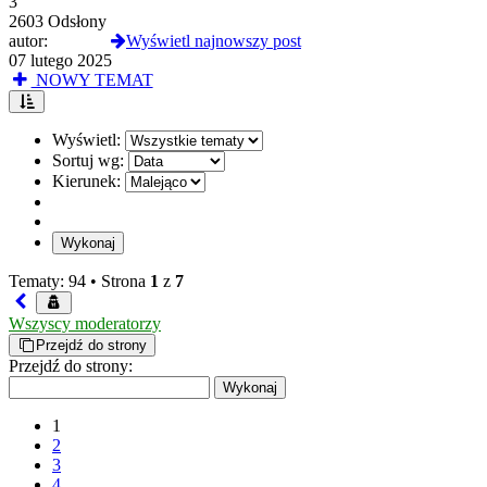
3
2603 Odsłony
autor:
Selevan
Wyświetl najnowszy post
07 lutego 2025
NOWY TEMAT
Wyświetl:
Sortuj wg:
Kierunek:
Tematy: 94 •
Strona
1
z
7
Wszyscy moderatorzy
Przejdź do strony
Przejdź do strony:
1
2
3
4