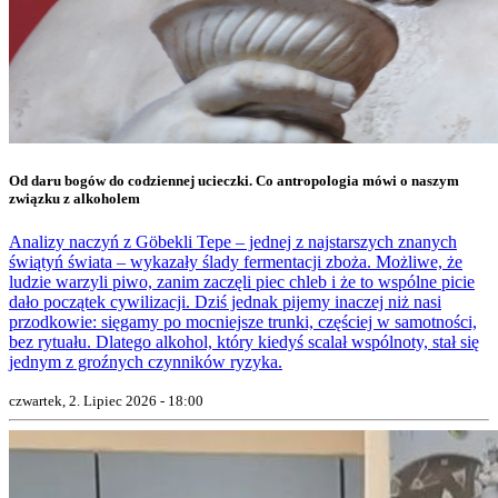
Od daru bogów do codziennej ucieczki. Co antropologia mówi o naszym
związku z alkoholem
Analizy naczyń z Göbekli Tepe – jednej z najstarszych znanych
świątyń świata – wykazały ślady fermentacji zboża. Możliwe, że
ludzie warzyli piwo, zanim zaczęli piec chleb i że to wspólne picie
dało początek cywilizacji. Dziś jednak pijemy inaczej niż nasi
przodkowie: sięgamy po mocniejsze trunki, częściej w samotności,
bez rytuału. Dlatego alkohol, który kiedyś scalał wspólnoty, stał się
jednym z groźnych czynników ryzyka.
czwartek, 2. Lipiec 2026 - 18:00