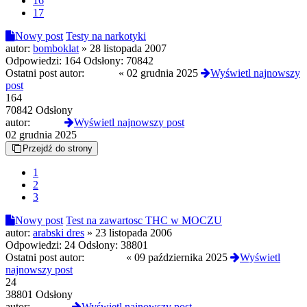
16
17
Nowy post
Testy na narkotyki
autor:
bomboklat
»
28 listopada 2007
Odpowiedzi:
164
Odsłony:
70842
Ostatni post autor:
Czoug
«
02 grudnia 2025
Wyświetl najnowszy
post
164
70842 Odsłony
autor:
Czoug
Wyświetl najnowszy post
02 grudnia 2025
Przejdź do strony
1
2
3
Nowy post
Test na zawartosc THC w MOCZU
autor:
arabski dres
»
23 listopada 2006
Odpowiedzi:
24
Odsłony:
38801
Ostatni post autor:
JulietteS
«
09 października 2025
Wyświetl
najnowszy post
24
38801 Odsłony
autor:
JulietteS
Wyświetl najnowszy post