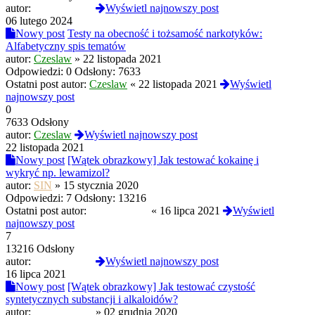
autor:
PROtestkiteu
Wyświetl najnowszy post
06 lutego 2024
Nowy post
Testy na obecność i tożsamość narkotyków:
Alfabetyczny spis tematów
autor:
Czeslaw
»
22 listopada 2021
Odpowiedzi:
0
Odsłony:
7633
Ostatni post autor:
Czeslaw
«
22 listopada 2021
Wyświetl
najnowszy post
0
7633 Odsłony
autor:
Czeslaw
Wyświetl najnowszy post
22 listopada 2021
Nowy post
[Wątek obrazkowy] Jak testować kokainę i
wykryć np. lewamizol?
autor:
SIN
»
15 stycznia 2020
Odpowiedzi:
7
Odsłony:
13216
Ostatni post autor:
PROtestkiteu
«
16 lipca 2021
Wyświetl
najnowszy post
7
13216 Odsłony
autor:
PROtestkiteu
Wyświetl najnowszy post
16 lipca 2021
Nowy post
[Wątek obrazkowy] Jak testować czystość
syntetycznych substancji i alkaloidów?
autor:
PROtestkiteu
»
02 grudnia 2020