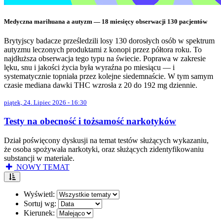
Medyczna marihuana a autyzm — 18 miesięcy obserwacji 130 pacjentów
Brytyjscy badacze prześledzili losy 130 dorosłych osób w spektrum
autyzmu leczonych produktami z konopi przez półtora roku. To
najdłuższa obserwacja tego typu na świecie. Poprawa w zakresie
lęku, snu i jakości życia była wyraźna po miesiącu — i
systematycznie topniała przez kolejne siedemnaście. W tym samym
czasie mediana dawki THC wzrosła z 20 do 192 mg dziennie.
piątek, 24. Lipiec 2026 - 16:30
Testy na obecność i tożsamość narkotyków
Dział poświęcony dyskusji na temat testów służących wykazaniu,
że osoba spożywała narkotyki, oraz służących zidentyfikowaniu
substancji w materiale.
NOWY TEMAT
Wyświetl:
Sortuj wg:
Kierunek: