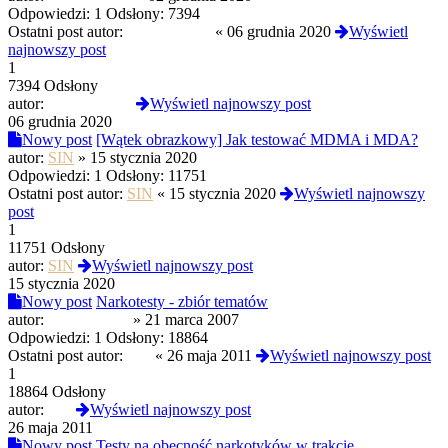
Odpowiedzi:
1
Odsłony:
7394
Ostatni post autor:
PROtestkiteu
«
06 grudnia 2020
Wyświetl
najnowszy post
1
7394 Odsłony
autor:
PROtestkiteu
Wyświetl najnowszy post
06 grudnia 2020
Nowy post
[Wątek obrazkowy] Jak testować MDMA i MDA?
autor:
SIN
»
15 stycznia 2020
Odpowiedzi:
1
Odsłony:
11751
Ostatni post autor:
SIN
«
15 stycznia 2020
Wyświetl najnowszy
post
1
11751 Odsłony
autor:
SIN
Wyświetl najnowszy post
15 stycznia 2020
Nowy post
Narkotesty - zbiór tematów
autor:
yam'teoretyk
»
21 marca 2007
Odpowiedzi:
1
Odsłony:
18864
Ostatni post autor:
PcP
«
26 maja 2011
Wyświetl najnowszy post
1
18864 Odsłony
autor:
PcP
Wyświetl najnowszy post
26 maja 2011
Nowy post
Testy na obecność narkotyków w trakcie