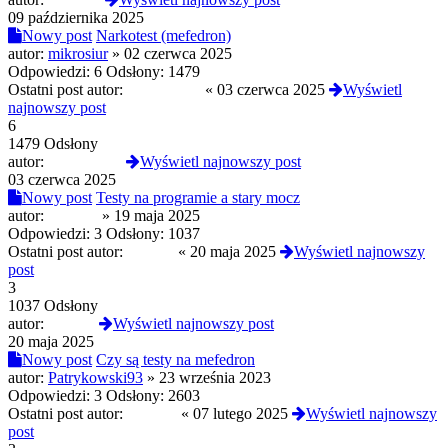
09 października 2025
Nowy post
Narkotest (mefedron)
autor:
mikrosiur
»
02 czerwca 2025
Odpowiedzi:
6
Odsłony:
1479
Ostatni post autor:
opalonyben
«
03 czerwca 2025
Wyświetl
najnowszy post
6
1479 Odsłony
autor:
opalonyben
Wyświetl najnowszy post
03 czerwca 2025
Nowy post
Testy na programie a stary mocz
autor:
Selevan
»
19 maja 2025
Odpowiedzi:
3
Odsłony:
1037
Ostatni post autor:
xwojax
«
20 maja 2025
Wyświetl najnowszy
post
3
1037 Odsłony
autor:
xwojax
Wyświetl najnowszy post
20 maja 2025
Nowy post
Czy są testy na mefedron
autor:
Patrykowski93
»
23 września 2023
Odpowiedzi:
3
Odsłony:
2603
Ostatni post autor:
Selevan
«
07 lutego 2025
Wyświetl najnowszy
post