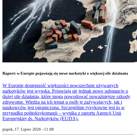
Raport: w Europie pojawiają się nowe narkotyki o większej sile działania
W Europie dostępność większości powszechnie używanych
narkotyków jest wysoka. Pojawiają się jednak nowe substancje o
dużej sile działania, które mogą powodować poważniejsze szkody
zdrowotne. Wiedza na ich temat u osób je zażywających, jak i
naukowców jest ograniczona. Szczególnie ryzykowne jest to w
przypadku politoksykomanii – wynika z raportu Agencji Unii
Europejskiej ds. Narkotyków (EUDA).
piątek, 17. Lipiec 2026 - 11:00