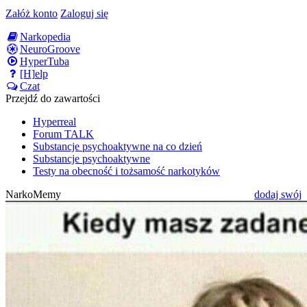
Załóż konto
Zaloguj się
Narkopedia
NeuroGroove
HyperTuba
[H]elp
Czat
Przejdź do zawartości
Hyperreal
Forum TALK
Substancje psychoaktywne na co dzień
Substancje psychoaktywne
Testy na obecność i tożsamość narkotyków
NarkoMemy
dodaj swój