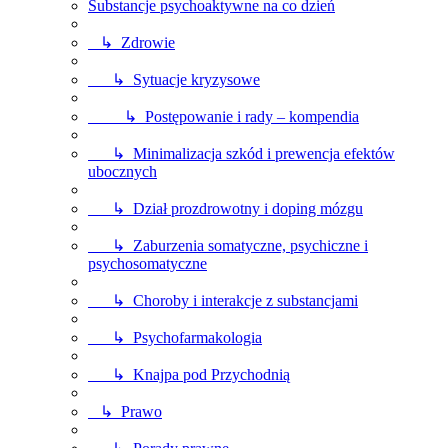
Substancje psychoaktywne na co dzień
↳ Zdrowie
↳ Sytuacje kryzysowe
↳ Postępowanie i rady – kompendia
↳ Minimalizacja szkód i prewencja efektów
ubocznych
↳ Dział prozdrowotny i doping mózgu
↳ Zaburzenia somatyczne, psychiczne i
psychosomatyczne
↳ Choroby i interakcje z substancjami
↳ Psychofarmakologia
↳ Knajpa pod Przychodnią
↳ Prawo