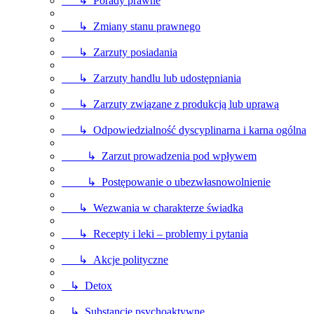
↳ Porady prawne
↳ Zmiany stanu prawnego
↳ Zarzuty posiadania
↳ Zarzuty handlu lub udostępniania
↳ Zarzuty związane z produkcją lub uprawą
↳ Odpowiedzialność dyscyplinarna i karna ogólna
↳ Zarzut prowadzenia pod wpływem
↳ Postępowanie o ubezwłasnowolnienie
↳ Wezwania w charakterze świadka
↳ Recepty i leki – problemy i pytania
↳ Akcje polityczne
↳ Detox
↳ Substancje psychoaktywne