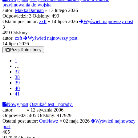
przyjmowania do wojska
autor:
MakkaDamian
»
13 lutego 2026
Odpowiedzi:
3
Odsłony:
499
Ostatni post autor:
zxft
«
14 lipca 2026
Wyświetl najnowszy post
3
499 Odsłony
autor:
zxft
Wyświetl najnowszy post
14 lipca 2026
Przejdź do strony
1
…
37
38
39
40
41
Nowy post
Oszukać test - porady.
autor:
paker
»
12 stycznia 2006
Odpowiedzi:
405
Odsłony:
917929
Ostatni post autor:
Outl4awz
«
02 maja 2026
Wyświetl najnowszy
post
405
917929 Odsłony