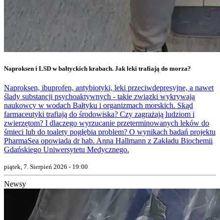
Naproksen i LSD w bałtyckich krabach. Jak leki trafiają do morza?
Naproksen, ibuprofen, antybiotyki, leki przeciwdepresyjne, a nawet
ślady substancji psychoaktywnych - takie związki wykrywają
naukowcy w wodach Bałtyku i organizmach morskich. Skąd
farmaceutyki trafiają do środowiska? Czy zagrażają ludziom i
zwierzętom? I dlaczego wyrzucanie przeterminowanych leków do
śmieci lub do toalety pogłębia problem? O wynikach badań projektu
PharmaSea opowiada dr hab. Anna Hallmann z Zakładu Biochemii
Gdańskiego Uniwersytetu Medycznego.
piątek, 7. Sierpień 2026 - 19:00
Newsy