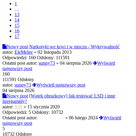
1
…
13
14
15
16
17
Nowy post
Narkotyki we krwi i w moczu - Wykrywalność
autor:
EleMelee
»
02 listopada 2013
Odpowiedzi:
160
Odsłony:
111591
Ostatni post autor:
sunny73
«
04 sierpnia 2026
Wyświetl
najnowszy post
160
111591 Odsłony
autor:
sunny73
Wyświetl najnowszy post
04 sierpnia 2026
Nowy post
[Wątek obrazkowy] Jak testować LSD i inne
lizergamidy?
autor:
SIN
»
15 stycznia 2020
Odpowiedzi:
5
Odsłony:
10732
Ostatni post autor:
PROtestkiteu
«
06 lutego 2024
Wyświetl
najnowszy post
5
10732 Odsłony