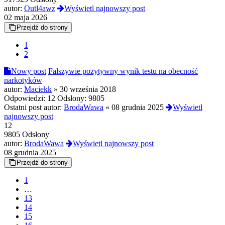
autor:
Outl4awz
Wyświetl najnowszy post
02 maja 2026
Przejdź do strony
1
2
Nowy post
Fałszywie pozytywny wynik testu na obecność
narkotyków
autor:
Maciekk
»
30 września 2018
Odpowiedzi:
12
Odsłony:
9805
Ostatni post autor:
BrodaWawa
«
08 grudnia 2025
Wyświetl
najnowszy post
12
9805 Odsłony
autor:
BrodaWawa
Wyświetl najnowszy post
08 grudnia 2025
Przejdź do strony
1
…
13
14
15