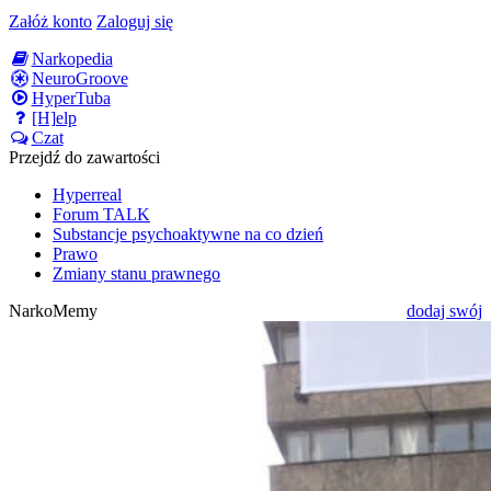
Załóż konto
Zaloguj się
Narkopedia
NeuroGroove
HyperTuba
[H]elp
Czat
Przejdź do zawartości
Hyperreal
Forum TALK
Substancje psychoaktywne na co dzień
Prawo
Zmiany stanu prawnego
NarkoMemy
dodaj swój