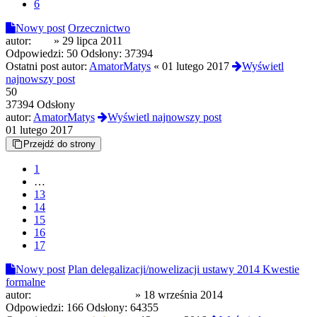
6
Nowy post
Orzecznictwo
autor:
PcP
»
29 lipca 2011
Odpowiedzi:
50
Odsłony:
37394
Ostatni post autor:
AmatorMatys
«
01 lutego 2017
Wyświetl
najnowszy post
50
37394 Odsłony
autor:
AmatorMatys
Wyświetl najnowszy post
01 lutego 2017
Przejdź do strony
1
…
13
14
15
16
17
Nowy post
Plan delegalizacji/nowelizacji ustawy 2014 Kwestie
formalne
autor:
zycie ponad wszystko
»
18 września 2014
Odpowiedzi:
166
Odsłony:
64355