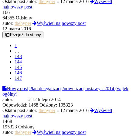
Ostatni post autor:
thehyper
«
12 marca 2016
Wyświetl
najnowszy post
166
64355 Odsłony
autor:
thehyper
Wyświetl najnowszy post
12 marca 2016
Przejdź do strony
1
…
143
144
145
146
147
Nowy post
Plan delegalizacji/nowelizacji ustawy - 2014 (wątek
ogólny)
autor:
gaciek
»
12 lutego 2014
Odpowiedzi:
1468
Odsłony:
195323
Ostatni post autor:
thehyper
«
12 marca 2016
Wyświetl
najnowszy post
1468
195323 Odsłony
autor:
thehyper
Wyświetl najnowszy post