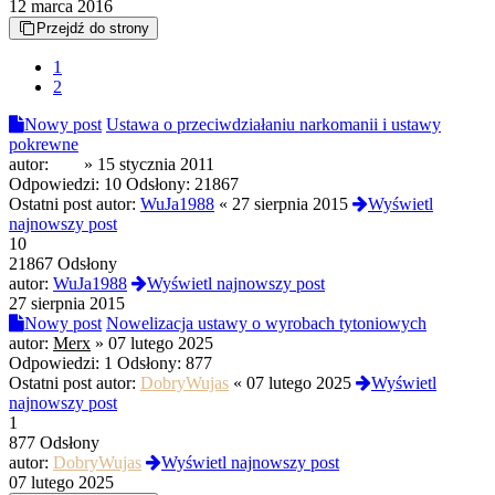
12 marca 2016
Przejdź do strony
1
2
Nowy post
Ustawa o przeciwdziałaniu narkomanii i ustawy
pokrewne
autor:
PcP
»
15 stycznia 2011
Odpowiedzi:
10
Odsłony:
21867
Ostatni post autor:
WuJa1988
«
27 sierpnia 2015
Wyświetl
najnowszy post
10
21867 Odsłony
autor:
WuJa1988
Wyświetl najnowszy post
27 sierpnia 2015
Nowy post
Nowelizacja ustawy o wyrobach tytoniowych
autor:
Merx
»
07 lutego 2025
Odpowiedzi:
1
Odsłony:
877
Ostatni post autor:
DobryWujas
«
07 lutego 2025
Wyświetl
najnowszy post
1
877 Odsłony
autor:
DobryWujas
Wyświetl najnowszy post
07 lutego 2025