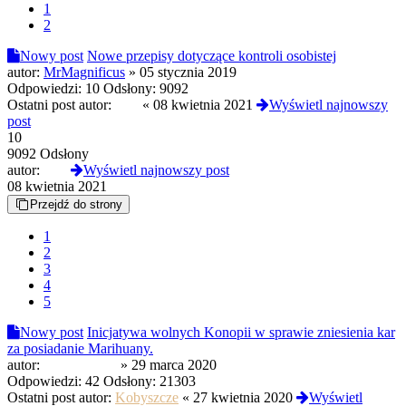
1
2
Nowy post
Nowe przepisy dotyczące kontroli osobistej
autor:
MrMagnificus
»
05 stycznia 2019
Odpowiedzi:
10
Odsłony:
9092
Ostatni post autor:
stuk
«
08 kwietnia 2021
Wyświetl najnowszy
post
10
9092 Odsłony
autor:
stuk
Wyświetl najnowszy post
08 kwietnia 2021
Przejdź do strony
1
2
3
4
5
Nowy post
Inicjatywa wolnych Konopii w sprawie zniesienia kar
za posiadanie Marihuany.
autor:
rednopacjent
»
29 marca 2020
Odpowiedzi:
42
Odsłony:
21303
Ostatni post autor:
Kobyszcze
«
27 kwietnia 2020
Wyświetl