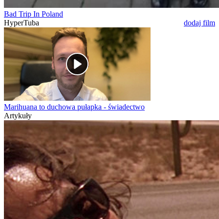
Bad Trip In Poland
HyperTuba
dodaj film
Marihuana to duchowa pułapka - świadectwo
Artykuły