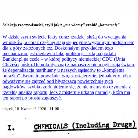
Selekcja rzeczywistości, czyli jak z „nie wiemy” zrobić „katastrofę”
W dzisiejszym świecie fakty coraz rzadziej służą do wyciągania
wniosków, a coraz częściej stają się jedynie wygodnym podparciem
dla z góry założonych tez. Doskonałym przykładem tego
mechanizmu jest niedawna fala publikacji – z tą na portalu
Bankier.pl na czele – w której politycy niemieckiej CDU (Unia
Chrześcijańsko-Demokratyczna) z namaszczeniem ogłaszają światu,
że depenalizacja marihuany u naszych sąsiadów to „kompletna
porażka”. Brzmi to poważnie, wręcz ostatecznie, jednak gdy tylko
odważymy się zajrzeć pod błyszczącą powierzchnię tych
nagłówków, szybko zorientujemy się, że nie mamy do czynienia z
rzetelną analizą raportu, lecz z misternie utkaną narracją, która ma
ten raport po prostu zagłuszyć.
piątek, 10. Kwiecień 2026 - 11:00