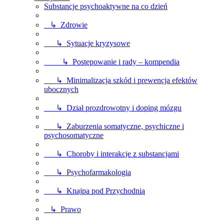
Substancje psychoaktywne na co dzień
↳ Zdrowie
↳ Sytuacje kryzysowe
↳ Postępowanie i rady – kompendia
↳ Minimalizacja szkód i prewencja efektów
ubocznych
↳ Dział prozdrowotny i doping mózgu
↳ Zaburzenia somatyczne, psychiczne i
psychosomatyczne
↳ Choroby i interakcje z substancjami
↳ Psychofarmakologia
↳ Knajpa pod Przychodnią
↳ Prawo