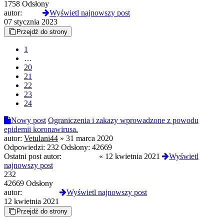
1758 Odsłony
autor:
fedor
Wyświetl najnowszy post
07 stycznia 2023
Przejdź do strony
1
…
20
21
22
23
24
Nowy post
Ograniczenia i zakazy wprowadzone z powodu
epidemii koronawirusa.
autor:
Vetulani44
»
31 marca 2020
Odpowiedzi:
232
Odsłony:
42669
Ostatni post autor:
divorcedX
«
12 kwietnia 2021
Wyświetl
najnowszy post
232
42669 Odsłony
autor:
divorcedX
Wyświetl najnowszy post
12 kwietnia 2021
Przejdź do strony