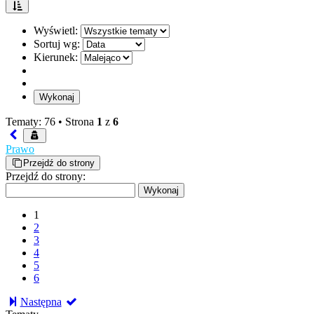
Wyświetl:
Sortuj wg:
Kierunek:
Tematy: 76 •
Strona
1
z
6
Prawo
Przejdź do strony
Przejdź do strony:
1
2
3
4
5
6
Następna