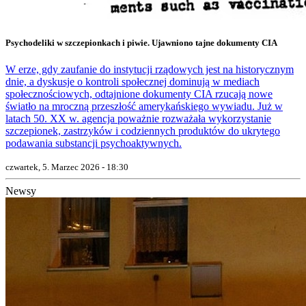
Psychodeliki w szczepionkach i piwie. Ujawniono tajne dokumenty CIA
W erze, gdy zaufanie do instytucji rządowych jest na historycznym
dnie, a dyskusje o kontroli społecznej dominują w mediach
społecznościowych, odtajnione dokumenty CIA rzucają nowe
światło na mroczną przeszłość amerykańskiego wywiadu. Już w
latach 50. XX w. agencja poważnie rozważała wykorzystanie
szczepionek, zastrzyków i codziennych produktów do ukrytego
podawania substancji psychoaktywnych.
czwartek, 5. Marzec 2026 - 18:30
Newsy