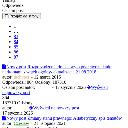
Tematy
Odpowiedzi
Ostatni post
Przejdź do strony
1
…
83
84
85
86
87
Nowy post
Rozporządzenia do ustawy o przeciwdziałaniu
narkomanii - wątek ogólny- aktualizacja 21.08.2018
autor:
thehyper
»
12 marca 2016
Odpowiedzi:
864
Odsłony:
187310
Ostatni post autor:
Inglesss
«
17 stycznia 2026
Wyświetl
najnowszy post
864
187310 Odsłony
autor:
Inglesss
Wyświetl najnowszy post
17 stycznia 2026
Nowy post
Zmiany stanu prawnego: Alfabetyczny spis tematów
autor:
Czeslaw
»
21 listopada 2021