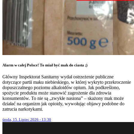
Alarm w całej Polsce! To miał być mak do ciasta ;)
Główny Inspektorat Sanitarny wydał ostrzeżenie publiczne
dotyczące partii maku niebieskiego, w której wykryto przekroczenie
dopuszczalnego poziomu alkaloidów opium. Jak podkreślono,
spożycie produktu może stanowić zagrożenie dla zdrowia
konsumentów. To nie są „zwykłe nasiona” – skażony mak może
działać na organizm jak opioidy, wywołując objawy podobne do
zatrucia narkotykami.
środa, 15. Lipiec 2026 - 13:30