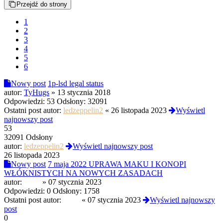
Przejdź do strony
1
2
3
4
5
6
Nowy post
1p-lsd legal status
autor:
TyHugs
»
13 stycznia 2018
Odpowiedzi:
53
Odsłony:
32091
Ostatni post autor:
ledzeppelin2
«
26 listopada 2023
Wyświetl
najnowszy post
53
32091 Odsłony
autor:
ledzeppelin2
Wyświetl najnowszy post
26 listopada 2023
Nowy post
7 maja 2022 UPRAWA MAKU I KONOPI
WŁÓKNISTYCH NA NOWYCH ZASADACH
autor:
fedor
»
07 stycznia 2023
Odpowiedzi:
0
Odsłony:
1758
Ostatni post autor:
fedor
«
07 stycznia 2023
Wyświetl najnowszy
post
0