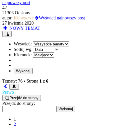
najnowszy post
42
21303 Odsłony
autor:
Kobyszcze
Wyświetl najnowszy post
27 kwietnia 2020
NOWY TEMAT
Wyświetl:
Sortuj wg:
Kierunek:
Tematy: 76 •
Strona
1
z
6
Prawo
Przejdź do strony
Przejdź do strony:
1
2