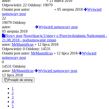
autor:
zycie ponad wszystko
»
21 marca 2016
Odpowiedzi:
22
Odsłony:
19079
Ostatni post autor:
StrangeloveDr
«
05 sierpnia 2018
Wyświetl
najnowszy post
22
19079 Odsłony
autor:
StrangeloveDr
Wyświetl najnowszy post
05 sierpnia 2018
Nowy post
Nowelizacja Ustawy o Przeciwdziałaniu Narkomanii -
21.08.2018 - podsumowanie zmian
autor:
MrMagnificus
»
12 lipca 2018
Odpowiedzi:
0
Odsłony:
14531
Ostatni post autor:
MrMagnificus
«
12 lipca 2018
Wyświetl
najnowszy post
0
14531 Odsłony
autor:
MrMagnificus
Wyświetl najnowszy post
12 lipca 2018
Przejdź do strony
1
2
3
4
5