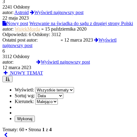
3
2241 Odsłony
autor:
Astroid
Wyświetl najnowszy post
22 maja 2023
Nowy post
Wezwanie na świadka do sądu z drugiej strony Polski
autor:
WujekMorda
»
15 października 2020
Odpowiedzi:
6
Odsłony:
3112
Ostatni post autor:
Mariusz88
«
12 marca 2023
Wyświetl
najnowszy post
6
3112 Odsłony
autor:
Mariusz88
Wyświetl najnowszy post
12 marca 2023
NOWY TEMAT
Wyświetl:
Sortuj wg:
Kierunek:
Tematy: 60 •
Strona
1
z
4