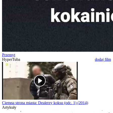
Przemyt
HyperTuba
dodaj film
Ciemna strona miasta: Dealerzy koksu (odc. 1) (2014)
Artykuły