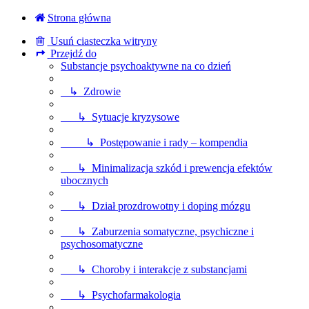
Strona główna
Usuń ciasteczka witryny
Przejdź do
Substancje psychoaktywne na co dzień
↳ Zdrowie
↳ Sytuacje kryzysowe
↳ Postępowanie i rady – kompendia
↳ Minimalizacja szkód i prewencja efektów
ubocznych
↳ Dział prozdrowotny i doping mózgu
↳ Zaburzenia somatyczne, psychiczne i
psychosomatyczne
↳ Choroby i interakcje z substancjami
↳ Psychofarmakologia