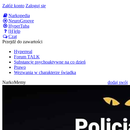
Załóż konto
Zaloguj się
Narkopedia
NeuroGroove
HyperTuba
[H]elp
Czat
Przejdź do zawartości
Hyperreal
Forum TALK
Substancje psychoaktywne na co dzień
Prawo
Wezwania w charakterze świadka
NarkoMemy
dodaj swój