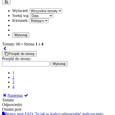
Wyświetl:
Sortuj wg:
Kierunek:
Tematy: 60 •
Strona
1
z
4
Przejdź do strony
Przejdź do strony:
1
2
3
4
Następna
Tematy
Odpowiedzi
Ostatni post
Nowy post
FAQ: To jak w końcu odpowiadać podczas tego