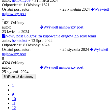
autor:
hellokitty69
»
31 marca 2024
Odpowiedzi:
1
Odsłony:
1621
Ostatni post autor:
Mefistofeles1945
«
23 kwietnia 2024
Wyświetl
najnowszy post
1
1621 Odsłony
autor:
Mefistofeles1945
Wyświetl najnowszy post
23 kwietnia 2024
Nowy post
Co grozi za kupowanie dragow 2.5 roku temu
autor:
bebatokot
»
13 lipca 2022
Odpowiedzi:
8
Odsłony:
4324
Ostatni post autor:
Mefistofeles1945
«
25 stycznia 2024
Wyświetl
najnowszy post
8
4324 Odsłony
autor:
Mefistofeles1945
Wyświetl najnowszy post
25 stycznia 2024
Przejdź do strony
1
…
9
10
11
12