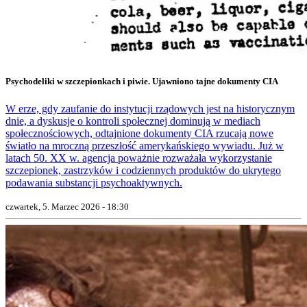
Psychodeliki w szczepionkach i piwie. Ujawniono tajne dokumenty CIA
W erze, gdy zaufanie do instytucji rządowych jest na historycznym
dnie, a dyskusje o kontroli społecznej dominują w mediach
społecznościowych, odtajnione dokumenty CIA rzucają nowe
światło na mroczną przeszłość amerykańskiego wywiadu. Już w
latach 50. XX w. agencja poważnie rozważała wykorzystanie
szczepionek, zastrzyków i codziennych produktów do ukrytego
podawania substancji psychoaktywnych.
czwartek, 5. Marzec 2026 - 18:30