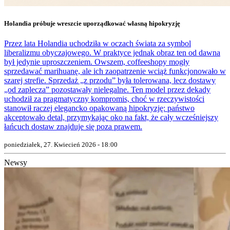
Holandia próbuje wreszcie uporządkować własną hipokryzję
Przez lata Holandia uchodziła w oczach świata za symbol
liberalizmu obyczajowego. W praktyce jednak obraz ten od dawna
był jedynie uproszczeniem. Owszem, coffeeshopy mogły
sprzedawać marihuanę, ale ich zaopatrzenie wciąż funkcjonowało w
szarej strefie. Sprzedaż „z przodu” była tolerowana, lecz dostawy
„od zaplecza” pozostawały nielegalne. Ten model przez dekady
uchodził za pragmatyczny kompromis, choć w rzeczywistości
stanowił raczej elegancko opakowaną hipokryzję: państwo
akceptowało detal, przymykając oko na fakt, że cały wcześniejszy
łańcuch dostaw znajduje się poza prawem.
poniedziałek, 27. Kwiecień 2026 - 18:00
Newsy