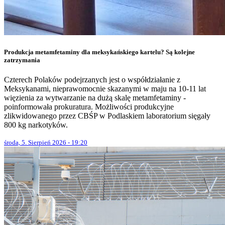
Produkcja metamfetaminy dla meksykańskiego kartelu? Są kolejne
zatrzymania
Czterech Polaków podejrzanych jest o współdziałanie z
Meksykanami, nieprawomocnie skazanymi w maju na 10-11 lat
więzienia za wytwarzanie na dużą skalę metamfetaminy -
poinformowała prokuratura. Możliwości produkcyjne
zlikwidowanego przez CBŚP w Podlaskiem laboratorium sięgały
800 kg narkotyków.
środa, 5. Sierpień 2026 - 19:20