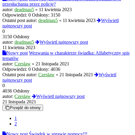
przesłuchania przez policję?
autor:
deadmau5
»
11 kwietnia 2023
Odpowiedzi:
0
Odsłony:
3150
Ostatni post autor:
deadmau5
«
11 kwietnia 2023
Wyświetl
najnowszy post
0
3150 Odsłony
autor:
deadmau5
Wyświetl najnowszy post
11 kwietnia 2023
Nowy post
Wezwania w charakterze świadka: Alfabetyczny spis
tematów
autor:
Czeslaw
»
21 listopada 2021
Odpowiedzi:
0
Odsłony:
4036
Ostatni post autor:
Czeslaw
«
21 listopada 2021
Wyświetl
najnowszy post
0
4036 Odsłony
autor:
Czeslaw
Wyświetl najnowszy post
21 listopada 2021
Przejdź do strony
1
2
Nowy post
Świadek w sprawie pomocy!!!