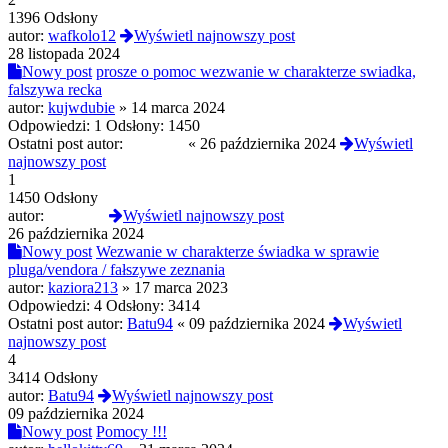
1396 Odsłony
autor:
wafkolo12
Wyświetl najnowszy post
28 listopada 2024
Nowy post
prosze o pomoc wezwanie w charakterze swiadka,
falszywa recka
autor:
kujwdubie
»
14 marca 2024
Odpowiedzi:
1
Odsłony:
1450
Ostatni post autor:
RoofTop
«
26 października 2024
Wyświetl
najnowszy post
1
1450 Odsłony
autor:
RoofTop
Wyświetl najnowszy post
26 października 2024
Nowy post
Wezwanie w charakterze świadka w sprawie
pluga/vendora / fałszywe zeznania
autor:
kaziora213
»
17 marca 2023
Odpowiedzi:
4
Odsłony:
3414
Ostatni post autor:
Batu94
«
09 października 2024
Wyświetl
najnowszy post
4
3414 Odsłony
autor:
Batu94
Wyświetl najnowszy post
09 października 2024
Nowy post
Pomocy !!!