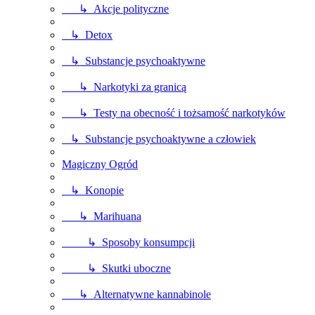
↳ Akcje polityczne
↳ Detox
↳ Substancje psychoaktywne
↳ Narkotyki za granicą
↳ Testy na obecność i tożsamość narkotyków
↳ Substancje psychoaktywne a człowiek
Magiczny Ogród
↳ Konopie
↳ Marihuana
↳ Sposoby konsumpcji
↳ Skutki uboczne
↳ Alternatywne kannabinole