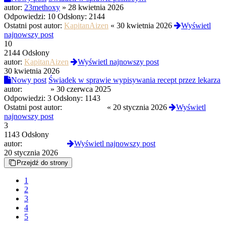
autor:
23methoxy
»
28 kwietnia 2026
Odpowiedzi:
10
Odsłony:
2144
Ostatni post autor:
KapitanAizen
«
30 kwietnia 2026
Wyświetl
najnowszy post
10
2144 Odsłony
autor:
KapitanAizen
Wyświetl najnowszy post
30 kwietnia 2026
Nowy post
Świadek w sprawie wypisywania recept przez lekarza
autor:
Mindus
»
30 czerwca 2025
Odpowiedzi:
3
Odsłony:
1143
Ostatni post autor:
nocnawodka
«
20 stycznia 2026
Wyświetl
najnowszy post
3
1143 Odsłony
autor:
nocnawodka
Wyświetl najnowszy post
20 stycznia 2026
Przejdź do strony
1
2
3
4
5