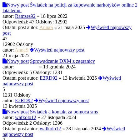
Nowy post
Świadek na policji za kupowanie narkotyków online 2
lata temu.
autor:
Ramzes92
»
18 lipca 2022
Odpowiedzi:
47
Odsłony:
12902
Ostatni post autor:
AnnaS
«
21 maja 2025
Wyświetl najnowszy
post
47
12902 Odsłony
autor:
AnnaS
Wyświetl najnowszy post
21 maja 2025
Nowy post
Sprowadzanie DXM z zagranicy
autor:
Anatompuk
»
13 grudnia 2024
Odpowiedzi:
5
Odsłony:
1231
Ostatni post autor:
E2RD92
«
13 kwietnia 2025
Wyświetl
najnowszy post
5
1231 Odsłony
autor:
E2RD92
Wyświetl najnowszy post
13 kwietnia 2025
Nowy post
Swiadek a kontakt za pomoca sms
autor:
wafkolo12
»
27 listopada 2024
Odpowiedzi:
2
Odsłony:
1396
Ostatni post autor:
wafkolo12
«
28 listopada 2024
Wyświetl
najnowszy post
2