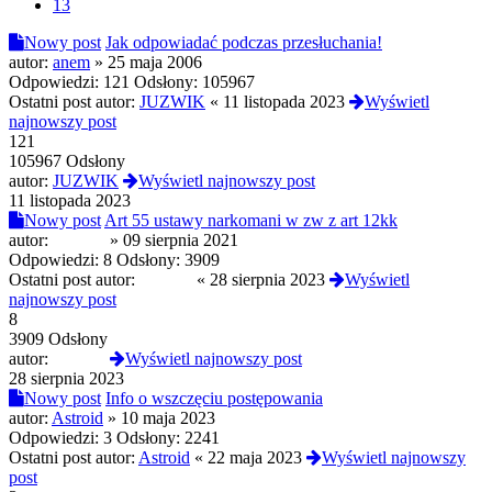
13
Nowy post
Jak odpowiadać podczas przesłuchania!
autor:
anem
»
25 maja 2006
Odpowiedzi:
121
Odsłony:
105967
Ostatni post autor:
JUZWIK
«
11 listopada 2023
Wyświetl
najnowszy post
121
105967 Odsłony
autor:
JUZWIK
Wyświetl najnowszy post
11 listopada 2023
Nowy post
Art 55 ustawy narkomani w zw z art 12kk
autor:
Mistrzu
»
09 sierpnia 2021
Odpowiedzi:
8
Odsłony:
3909
Ostatni post autor:
Mistrzu
«
28 sierpnia 2023
Wyświetl
najnowszy post
8
3909 Odsłony
autor:
Mistrzu
Wyświetl najnowszy post
28 sierpnia 2023
Nowy post
Info o wszczęciu postępowania
autor:
Astroid
»
10 maja 2023
Odpowiedzi:
3
Odsłony:
2241
Ostatni post autor:
Astroid
«
22 maja 2023
Wyświetl najnowszy
post