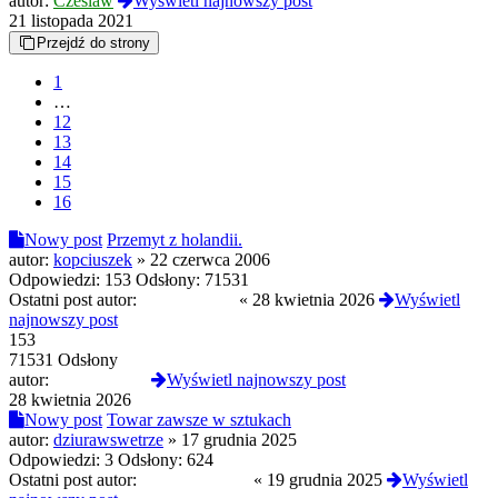
autor:
Czeslaw
Wyświetl najnowszy post
21 listopada 2021
Przejdź do strony
1
…
12
13
14
15
16
Nowy post
Przemyt z holandii.
autor:
kopciuszek
»
22 czerwca 2006
Odpowiedzi:
153
Odsłony:
71531
Ostatni post autor:
NeonKitsune
«
28 kwietnia 2026
Wyświetl
najnowszy post
153
71531 Odsłony
autor:
NeonKitsune
Wyświetl najnowszy post
28 kwietnia 2026
Nowy post
Towar zawsze w sztukach
autor:
dziurawswetrze
»
17 grudnia 2025
Odpowiedzi:
3
Odsłony:
624
Ostatni post autor:
Ukurwiony420
«
19 grudnia 2025
Wyświetl