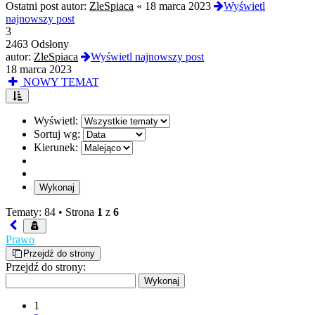
Ostatni post autor:
ZleSpiaca
«
18 marca 2023
Wyświetl
najnowszy post
3
2463 Odsłony
autor:
ZleSpiaca
Wyświetl najnowszy post
18 marca 2023
NOWY TEMAT
Wyświetl:
Sortuj wg:
Kierunek:
Tematy: 84 •
Strona
1
z
6
Prawo
Przejdź do strony
Przejdź do strony:
1