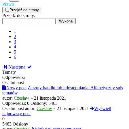
Prawo
Przejdź do strony
Przejdź do strony:
1
2
3
4
5
6
Następna
Tematy
Odpowiedzi
Ostatni post
Nowy post
Zarzuty handlu lub udostępniania: Alfabetyczny spis
tematów
autor:
Czeslaw
»
21 listopada 2021
Odpowiedzi:
0
Odsłony:
5463
Ostatni post autor:
Czeslaw
«
21 listopada 2021
Wyświetl
najnowszy post
0
5463 Odsłony