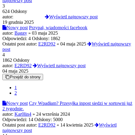
najnowszy post
3
624 Odsłony
autor:
Ukurwiony420
Wyświetl najnowszy post
19 grudnia 2025
Nowy post
Przypał, wiadomości facebook
autor:
Baggy
»
03 maja 2025
Odpowiedzi:
4
Odsłony:
1862
Ostatni post autor:
E2RD92
«
04 maja 2025
Wyświetl najnowszy
post
4
1862 Odsłony
autor:
E2RD92
Wyświetl najnowszy post
04 maja 2025
Przejdź do strony
1
2
Nowy post
Czy Wpadłam? Przesyłka inpost siedzi w sortowni już
2 tygodnie.
autor:
Kar0lin4
»
24 września 2024
Odpowiedzi:
14
Odsłony:
5000
Ostatni post autor:
E2RD92
«
14 kwietnia 2025
Wyświetl
najnowszy post