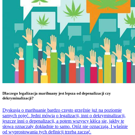
Dlaczego legalizacja marihuany jest lepsza od depenalizacji czy
dekryminalizacji?
Dyskusja o marihuanie bardzo często grzęźnie już na poziomie
samych pojęć. Jedni mówią o legalizacji, inni o dekryminalizacji,
jeszcze inni o depenalizacji, a potem wszyscy kłócą się, jakby te
słowa oznaczały dokładnie to samo. Otóż nie oznaczają. I właśnie
od wyprostowania tych definicji trzeba zacząć.