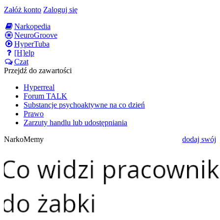
Załóż konto
Zaloguj się
Narkopedia
NeuroGroove
HyperTuba
[H]elp
Czat
Przejdź do zawartości
Hyperreal
Forum TALK
Substancje psychoaktywne na co dzień
Prawo
Zarzuty handlu lub udostępniania
NarkoMemy
dodaj swój