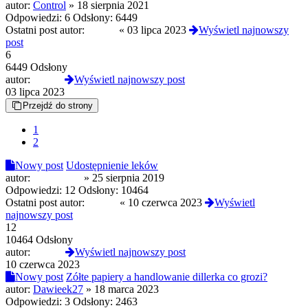
autor:
Control
»
18 sierpnia 2021
Odpowiedzi:
6
Odsłony:
6449
Ostatni post autor:
Czoug
«
03 lipca 2023
Wyświetl najnowszy
post
6
6449 Odsłony
autor:
Czoug
Wyświetl najnowszy post
03 lipca 2023
Przejdź do strony
1
2
Nowy post
Udostępnienie leków
autor:
Introcepcja
»
25 sierpnia 2019
Odpowiedzi:
12
Odsłony:
10464
Ostatni post autor:
koprus
«
10 czerwca 2023
Wyświetl
najnowszy post
12
10464 Odsłony
autor:
koprus
Wyświetl najnowszy post
10 czerwca 2023
Nowy post
Zółte papiery a handlowanie dillerka co grozi?
autor:
Dawieek27
»
18 marca 2023
Odpowiedzi:
3
Odsłony:
2463