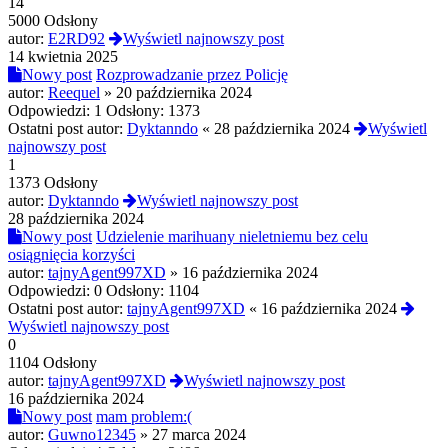
14
5000 Odsłony
autor:
E2RD92
Wyświetl najnowszy post
14 kwietnia 2025
Nowy post
Rozprowadzanie przez Policję
autor:
Reequel
»
20 października 2024
Odpowiedzi:
1
Odsłony:
1373
Ostatni post autor:
Dyktanndo
«
28 października 2024
Wyświetl
najnowszy post
1
1373 Odsłony
autor:
Dyktanndo
Wyświetl najnowszy post
28 października 2024
Nowy post
Udzielenie marihuany nieletniemu bez celu
osiągnięcia korzyści
autor:
tajnyAgent997XD
»
16 października 2024
Odpowiedzi:
0
Odsłony:
1104
Ostatni post autor:
tajnyAgent997XD
«
16 października 2024
Wyświetl najnowszy post
0
1104 Odsłony
autor:
tajnyAgent997XD
Wyświetl najnowszy post
16 października 2024
Nowy post
mam problem:(
autor:
Guwno12345
»
27 marca 2024