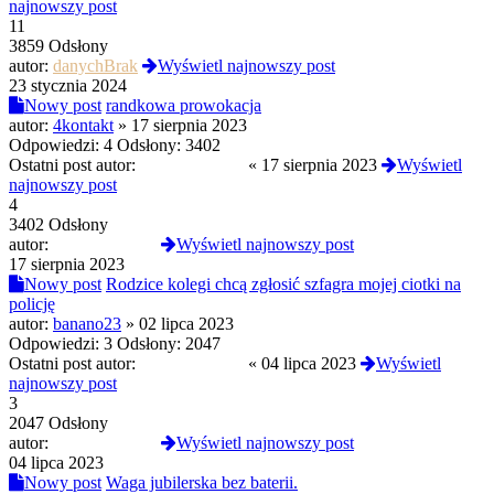
najnowszy post
11
3859 Odsłony
autor:
danychBrak
Wyświetl najnowszy post
23 stycznia 2024
Nowy post
randkowa prowokacja
autor:
4kontakt
»
17 sierpnia 2023
Odpowiedzi:
4
Odsłony:
3402
Ostatni post autor:
kurczakswiezy
«
17 sierpnia 2023
Wyświetl
najnowszy post
4
3402 Odsłony
autor:
kurczakswiezy
Wyświetl najnowszy post
17 sierpnia 2023
Nowy post
Rodzice kolegi chcą zgłosić szfagra mojej ciotki na
policję
autor:
banano23
»
02 lipca 2023
Odpowiedzi:
3
Odsłony:
2047
Ostatni post autor:
kurczakswiezy
«
04 lipca 2023
Wyświetl
najnowszy post
3
2047 Odsłony
autor:
kurczakswiezy
Wyświetl najnowszy post
04 lipca 2023
Nowy post
Waga jubilerska bez baterii.