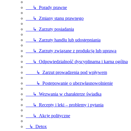
↳ Porady prawne
↳ Zmiany stanu prawnego
↳ Zarzuty posiadania
↳ Zarzuty handlu lub udostępniania
↳ Zarzuty związane z produkcją lub uprawą
↳ Odpowiedzialność dyscyplinarna i karna ogólna
↳ Zarzut prowadzenia pod wpływem
↳ Postępowanie o ubezwłasnowolnienie
↳ Wezwania w charakterze świadka
↳ Recepty i leki – problemy i pytania
↳ Akcje polityczne
↳ Detox