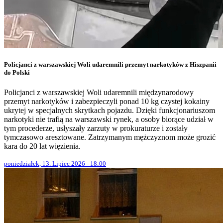
Policjanci z warszawskiej Woli udaremnili przemyt narkotyków z Hiszpanii
do Polski
Policjanci z warszawskiej Woli udaremnili międzynarodowy
przemyt narkotyków i zabezpieczyli ponad 10 kg czystej kokainy
ukrytej w specjalnych skrytkach pojazdu. Dzięki funkcjonariuszom
narkotyki nie trafią na warszawski rynek, a osoby biorące udział w
tym procederze, usłyszały zarzuty w prokuraturze i zostały
tymczasowo aresztowane. Zatrzymanym mężczyznom może grozić
kara do 20 lat więzienia.
poniedziałek, 13. Lipiec 2026 - 18:00