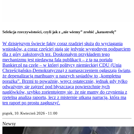
Selekcja rzeczywistości, czyli jak z „nie wiemy” zrobić „katastrofę”
W dzisiejszym świecie fakty coraz rzadziej służą do wyciągania
wniosków, a coraz częściej stają się jedynie wygodnym podparciem
dla z góry założonych tez. Doskonałym przykładem tego
mechanizmu jest niedawna fala publikacji – z tą na portalu
Bankier.pl na czele – w której politycy niemieckiej CDU (Unia
Chrześcijańsko-Demokratyczna) z namaszczeniem ogłaszają światu,
że depenalizacja marihuany u naszych sąsiadów to „kompletna
porażka”. Brzmi to poważnie, wręcz ostatecznie, jednak gdy tylko
odważymy się zajrzeć pod błyszczącą powierzchnię tych
nagłówków, szybko zorientujemy się, że nie mamy do czynienia z
rzetelną analizą raportu, lecz z misternie utkaną narracją, która ma
ten raport po prostu zagłuszyć.
piątek, 10. Kwiecień 2026 - 11:00
Newsy