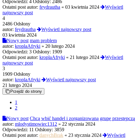
Odpowiedzi:
4
Odsłony:
2486
Ostatni post autor:
feydrautha
«
03 kwietnia 2024
Wyświetl
najnowszy post
4
2486 Odsłony
autor:
feydrautha
Wyświetl najnowszy post
03 kwietnia 2024
Nowy post
mam problem
autor:
kroplaAfryki
»
20 lutego 2024
Odpowiedzi:
3
Odsłony:
1909
Ostatni post autor:
kroplaAfryki
«
21 lutego 2024
Wyświetl
najnowszy post
3
1909 Odsłony
autor:
kroplaAfryki
Wyświetl najnowszy post
21 lutego 2024
Przejdź do strony
1
2
Nowy post
Chcą wbić handel i zorganizowaną grupę przestępczą
autor:
mlodystimowiec1312
»
22 stycznia 2024
Odpowiedzi:
11
Odsłony:
3859
Ostatni post autor:
danychBrak
«
23 stycznia 2024
Wyświetl