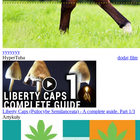
yyyyyyy
HyperTuba
dodaj film
Liberty Caps (Psilocybe Semilanceata) - A complete guide. Part 1/3
Artykuły