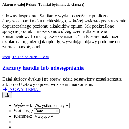
Alarm w całej Polsce! To miał być mak do ciasta ;)
Główny Inspektorat Sanitarny wydał ostrzeżenie publiczne
dotyczące partii maku niebieskiego, w której wykryto przekroczenie
dopuszczalnego poziomu alkaloidów opium. Jak podkreślono,
spożycie produktu może stanowić zagrożenie dla zdrowia
konsumentów. To nie są „zwykłe nasiona” – skażony mak może
działać na organizm jak opioidy, wywołując objawy podobne do
zatrucia narkotykami.
środa, 15. Lipiec 2026 - 13:30
Zarzuty handlu lub udostępniania
Dział służący dyskusji nt. spraw, gdzie postawiony został zarzut z
art. 55-60 Ustawy o przeciwdziałaniu narkomanii.
NOWY TEMAT
Wyświetl:
Sortuj wg:
Kierunek: