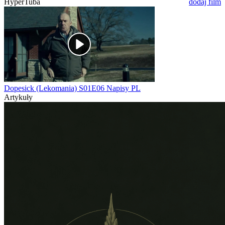
HyperTuba
dodaj film
Dopesick (Lekomania) S01E06 Napisy PL
Artykuły