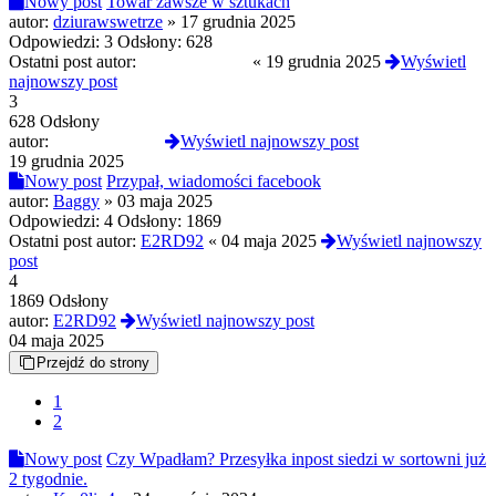
Nowy post
Towar zawsze w sztukach
autor:
dziurawswetrze
»
17 grudnia 2025
Odpowiedzi:
3
Odsłony:
628
Ostatni post autor:
Ukurwiony420
«
19 grudnia 2025
Wyświetl
najnowszy post
3
628 Odsłony
autor:
Ukurwiony420
Wyświetl najnowszy post
19 grudnia 2025
Nowy post
Przypał, wiadomości facebook
autor:
Baggy
»
03 maja 2025
Odpowiedzi:
4
Odsłony:
1869
Ostatni post autor:
E2RD92
«
04 maja 2025
Wyświetl najnowszy
post
4
1869 Odsłony
autor:
E2RD92
Wyświetl najnowszy post
04 maja 2025
Przejdź do strony
1
2
Nowy post
Czy Wpadłam? Przesyłka inpost siedzi w sortowni już
2 tygodnie.