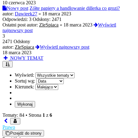
10 czerwca 2023
Nowy post
Zółte papiery a handlowanie dillerka co grozi?
autor:
Dawieek27
»
18 marca 2023
Odpowiedzi:
3
Odsłony:
2471
Ostatni post autor:
ZleSpiaca
«
18 marca 2023
Wyświetl
najnowszy post
3
2471 Odsłony
autor:
ZleSpiaca
Wyświetl najnowszy post
18 marca 2023
NOWY TEMAT
Wyświetl:
Sortuj wg:
Kierunek:
Tematy: 84 •
Strona
1
z
6
Prawo
Przejdź do strony