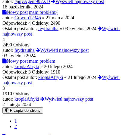
autor:
tajnyAgent997XD
Wyświetl najnowszy post
16 października 2024
Nowy post
mam problem:(
autor:
Guwno12345
»
27 marca 2024
Odpowiedzi:
4
Odsłony:
2490
Ostatni post autor:
feydrautha
«
03 kwietnia 2024
Wyświetl
najnowszy post
4
2490 Odsłony
autor:
feydrautha
Wyświetl najnowszy post
03 kwietnia 2024
Nowy post
mam problem
autor:
kroplaAfryki
»
20 lutego 2024
Odpowiedzi:
3
Odsłony:
1910
Ostatni post autor:
kroplaAfryki
«
21 lutego 2024
Wyświetl
najnowszy post
3
1910 Odsłony
autor:
kroplaAfryki
Wyświetl najnowszy post
21 lutego 2024
Przejdź do strony
1
2