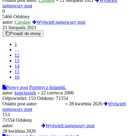
Ostatni post autor:
Czeslaw
«
21 listopada 2021
Wyświetl
najnowszy post
0
5466 Odsłony
autor:
Czeslaw
Wyświetl najnowszy post
21 listopada 2021
Przejdź do strony
1
…
12
13
14
15
16
Nowy post
Przemyt z holandii.
autor:
kopciuszek
»
22 czerwca 2006
Odpowiedzi:
153
Odsłony:
71554
Ostatni post autor:
NeonKitsune
«
28 kwietnia 2026
Wyświetl
najnowszy post
153
71554 Odsłony
autor:
NeonKitsune
Wyświetl najnowszy post
28 kwietnia 2026