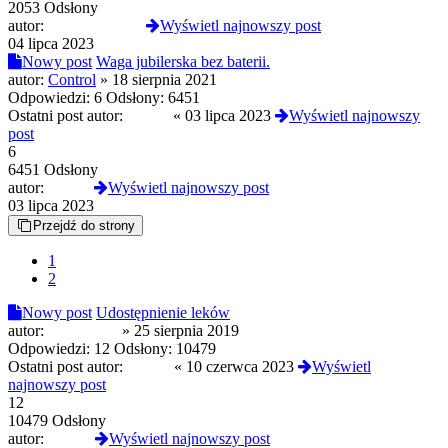
2053 Odsłony
autor:
kurczakswiezy
Wyświetl najnowszy post
04 lipca 2023
Nowy post
Waga jubilerska bez baterii.
autor:
Control
»
18 sierpnia 2021
Odpowiedzi:
6
Odsłony:
6451
Ostatni post autor:
Czoug
«
03 lipca 2023
Wyświetl najnowszy
post
6
6451 Odsłony
autor:
Czoug
Wyświetl najnowszy post
03 lipca 2023
Przejdź do strony
1
2
Nowy post
Udostępnienie leków
autor:
Introcepcja
»
25 sierpnia 2019
Odpowiedzi:
12
Odsłony:
10479
Ostatni post autor:
koprus
«
10 czerwca 2023
Wyświetl
najnowszy post
12
10479 Odsłony
autor:
koprus
Wyświetl najnowszy post