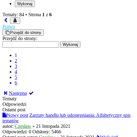
Tematy: 84 •
Strona
1
z
6
Prawo
Przejdź do strony
Przejdź do strony:
1
2
3
4
5
6
Następna
Tematy
Odpowiedzi
Ostatni post
Nowy post
Zarzuty handlu lub udostępniania: Alfabetyczny spis
tematów
autor:
Czeslaw
»
21 listopada 2021
Odpowiedzi:
0
Odsłony:
5466