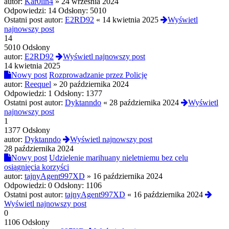
autor:
Kar0lin4
»
24 września 2024
Odpowiedzi:
14
Odsłony:
5010
Ostatni post autor:
E2RD92
«
14 kwietnia 2025
Wyświetl
najnowszy post
14
5010 Odsłony
autor:
E2RD92
Wyświetl najnowszy post
14 kwietnia 2025
Nowy post
Rozprowadzanie przez Policję
autor:
Reequel
»
20 października 2024
Odpowiedzi:
1
Odsłony:
1377
Ostatni post autor:
Dyktanndo
«
28 października 2024
Wyświetl
najnowszy post
1
1377 Odsłony
autor:
Dyktanndo
Wyświetl najnowszy post
28 października 2024
Nowy post
Udzielenie marihuany nieletniemu bez celu
osiągnięcia korzyści
autor:
tajnyAgent997XD
»
16 października 2024
Odpowiedzi:
0
Odsłony:
1106
Ostatni post autor:
tajnyAgent997XD
«
16 października 2024
Wyświetl najnowszy post
0
1106 Odsłony