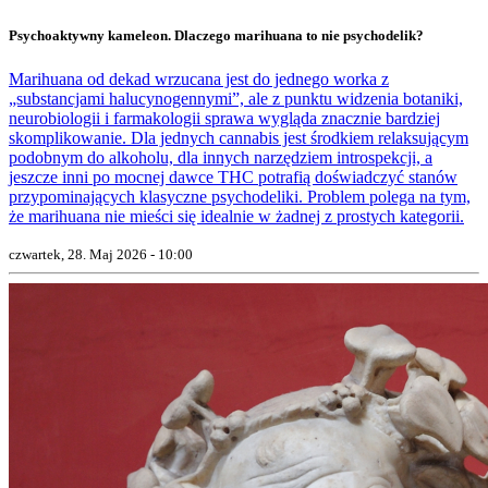
Psychoaktywny kameleon. Dlaczego marihuana to nie psychodelik?
Marihuana od dekad wrzucana jest do jednego worka z
„substancjami halucynogennymi”, ale z punktu widzenia botaniki,
neurobiologii i farmakologii sprawa wygląda znacznie bardziej
skomplikowanie. Dla jednych cannabis jest środkiem relaksującym
podobnym do alkoholu, dla innych narzędziem introspekcji, a
jeszcze inni po mocnej dawce THC potrafią doświadczyć stanów
przypominających klasyczne psychodeliki. Problem polega na tym,
że marihuana nie mieści się idealnie w żadnej z prostych kategorii.
czwartek, 28. Maj 2026 - 10:00