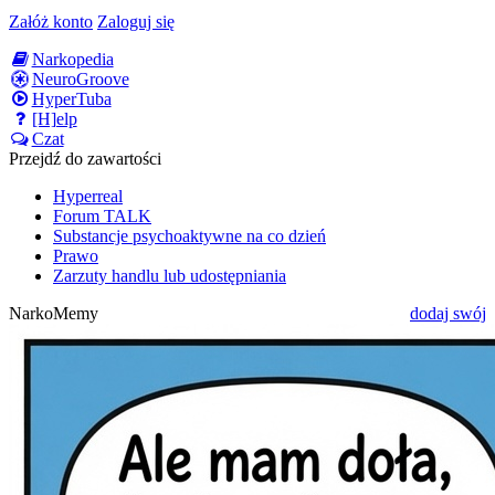
Załóż konto
Zaloguj się
Narkopedia
NeuroGroove
HyperTuba
[H]elp
Czat
Przejdź do zawartości
Hyperreal
Forum TALK
Substancje psychoaktywne na co dzień
Prawo
Zarzuty handlu lub udostępniania
NarkoMemy
dodaj swój