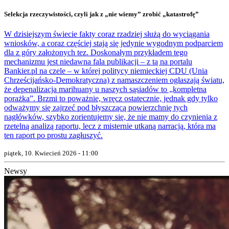
Selekcja rzeczywistości, czyli jak z „nie wiemy” zrobić „katastrofę”
W dzisiejszym świecie fakty coraz rzadziej służą do wyciągania
wniosków, a coraz częściej stają się jedynie wygodnym podparciem
dla z góry założonych tez. Doskonałym przykładem tego
mechanizmu jest niedawna fala publikacji – z tą na portalu
Bankier.pl na czele – w której politycy niemieckiej CDU (Unia
Chrześcijańsko-Demokratyczna) z namaszczeniem ogłaszają światu,
że depenalizacja marihuany u naszych sąsiadów to „kompletna
porażka”. Brzmi to poważnie, wręcz ostatecznie, jednak gdy tylko
odważymy się zajrzeć pod błyszczącą powierzchnię tych
nagłówków, szybko zorientujemy się, że nie mamy do czynienia z
rzetelną analizą raportu, lecz z misternie utkaną narracją, która ma
ten raport po prostu zagłuszyć.
piątek, 10. Kwiecień 2026 - 11:00
Newsy