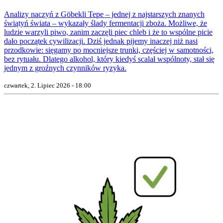
Analizy naczyń z Göbekli Tepe – jednej z najstarszych znanych
świątyń świata – wykazały ślady fermentacji zboża. Możliwe, że
ludzie warzyli piwo, zanim zaczęli piec chleb i że to wspólne picie
dało początek cywilizacji. Dziś jednak pijemy inaczej niż nasi
przodkowie: sięgamy po mocniejsze trunki, częściej w samotności,
bez rytuału. Dlatego alkohol, który kiedyś scalał wspólnoty, stał się
jednym z groźnych czynników ryzyka.
czwartek, 2. Lipiec 2026 - 18:00