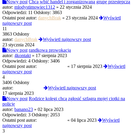
Nowy post
Chcą wbić handel i zorganizowaną grupę przestępczą
autor:
mlodystimowiec1312
»
22 stycznia 2024
Odpowiedzi:
11
Odsłony:
3863
Ostatni post autor:
danychBrak
«
23 stycznia 2024
Wyświetl
najnowszy post
11
3863 Odsłony
autor:
danychBrak
Wyświetl najnowszy post
23 stycznia 2024
Nowy post
randkowa prowokacja
autor:
4kontakt
»
17 sierpnia 2023
Odpowiedzi:
4
Odsłony:
3406
Ostatni post autor:
kurczakswiezy
«
17 sierpnia 2023
Wyświetl
najnowszy post
4
3406 Odsłony
autor:
kurczakswiezy
Wyświetl najnowszy post
17 sierpnia 2023
Nowy post
Rodzice kolegi chcą zgłosić szfagra mojej ciotki na
policję
autor:
banano23
»
02 lipca 2023
Odpowiedzi:
3
Odsłony:
2053
Ostatni post autor:
kurczakswiezy
«
04 lipca 2023
Wyświetl
najnowszy post
3