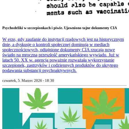
Psychodeliki w szczepionkach i piwie. Ujawniono tajne dokumenty CIA
W erze, gdy zaufanie do instytucji rządowych jest na historycznym
dnie, a dyskusje o kontroli społecznej dominują w mediach
społecznościowych, odtajnione dokumenty CIA rzucają nowe
światło na mroczną przeszłość amerykańskiego wywiadu. Już w
latach 50. XX w. agencja poważnie rozważała wykorzystanie
szczepionek, zastrzyków i codziennych produktów do ukrytego
podawania substancji psychoaktywnych.
czwartek, 5. Marzec 2026 - 18:30