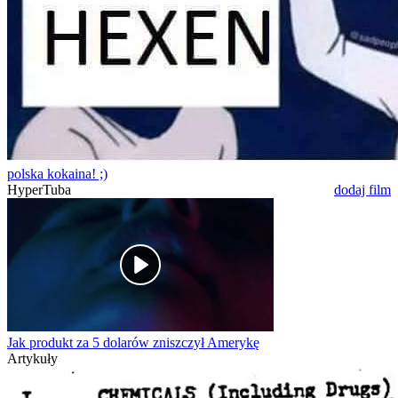
polska kokaina! ;)
HyperTuba
dodaj film
Jak produkt za 5 dolarów zniszczył Amerykę
Artykuły