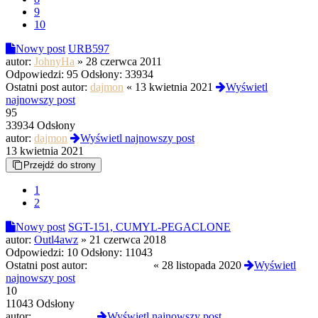
9
10
Nowy post
URB597
autor:
JohnyHa
»
28 czerwca 2011
Odpowiedzi:
95
Odsłony:
33934
Ostatni post autor:
dajmon
«
13 kwietnia 2021
Wyświetl
najnowszy post
95
33934 Odsłony
autor:
dajmon
Wyświetl najnowszy post
13 kwietnia 2021
Przejdź do strony
1
2
Nowy post
SGT-151, CUMYL-PEGACLONE
autor:
Outl4awz
»
21 czerwca 2018
Odpowiedzi:
10
Odsłony:
11043
Ostatni post autor:
DonDzonson
«
28 listopada 2020
Wyświetl
najnowszy post
10
11043 Odsłony
autor:
DonDzonson
Wyświetl najnowszy post