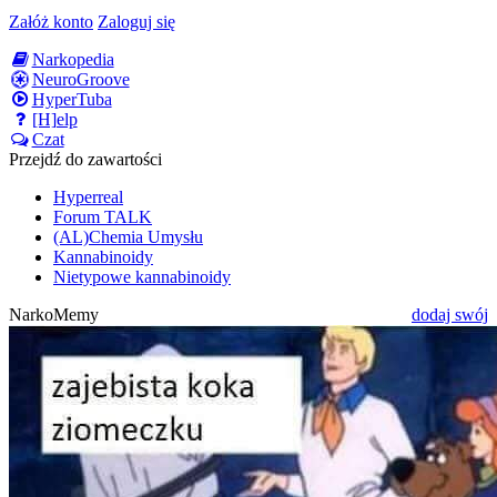
Załóż konto
Zaloguj się
Narkopedia
NeuroGroove
HyperTuba
[H]elp
Czat
Przejdź do zawartości
Hyperreal
Forum TALK
(AL)Chemia Umysłu
Kannabinoidy
Nietypowe kannabinoidy
NarkoMemy
dodaj swój