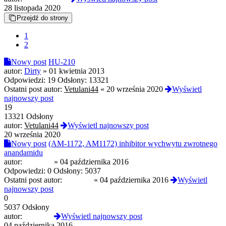
28 listopada 2020
Przejdź do strony
1
2
Nowy post
HU-210
autor:
Dirty
»
01 kwietnia 2013
Odpowiedzi:
19
Odsłony:
13321
Ostatni post autor:
Vetulani44
«
20 września 2020
Wyświetl
najnowszy post
19
13321 Odsłony
autor:
Vetulani44
Wyświetl najnowszy post
20 września 2020
Nowy post
(AM-1172, AM1172) inhibitor wychwytu zwrotnego
anandamidu
autor:
xxyzyxx
»
04 października 2016
Odpowiedzi:
0
Odsłony:
5037
Ostatni post autor:
xxyzyxx
«
04 października 2016
Wyświetl
najnowszy post
0
5037 Odsłony
autor:
xxyzyxx
Wyświetl najnowszy post
04 października 2016