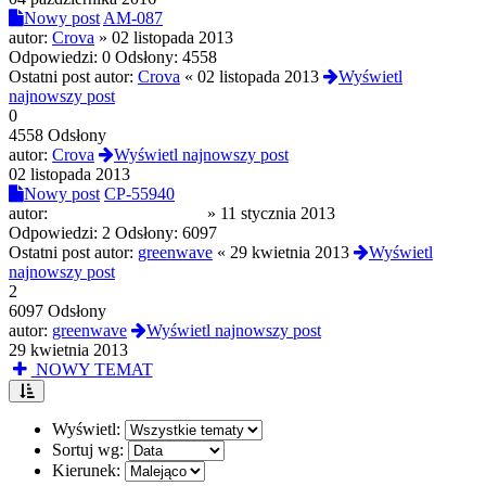
Nowy post
AM-087
autor:
Crova
»
02 listopada 2013
Odpowiedzi:
0
Odsłony:
4558
Ostatni post autor:
Crova
«
02 listopada 2013
Wyświetl
najnowszy post
0
4558 Odsłony
autor:
Crova
Wyświetl najnowszy post
02 listopada 2013
Nowy post
CP-55940
autor:
zycie ponad wszystko
»
11 stycznia 2013
Odpowiedzi:
2
Odsłony:
6097
Ostatni post autor:
greenwave
«
29 kwietnia 2013
Wyświetl
najnowszy post
2
6097 Odsłony
autor:
greenwave
Wyświetl najnowszy post
29 kwietnia 2013
NOWY TEMAT
Wyświetl:
Sortuj wg:
Kierunek: