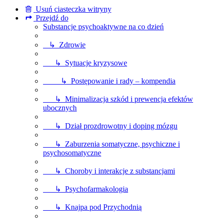
Usuń ciasteczka witryny
Przejdź do
Substancje psychoaktywne na co dzień
↳ Zdrowie
↳ Sytuacje kryzysowe
↳ Postępowanie i rady – kompendia
↳ Minimalizacja szkód i prewencja efektów
ubocznych
↳ Dział prozdrowotny i doping mózgu
↳ Zaburzenia somatyczne, psychiczne i
psychosomatyczne
↳ Choroby i interakcje z substancjami
↳ Psychofarmakologia
↳ Knajpa pod Przychodnią