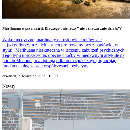
Marihuana w psychiatrii. Dlaczego „nie leczy” nie oznacza „nie działa”?
Wokół medycznej marihuany narosło wiele mitów, ale
najszkodliwszym z nich jest ten promowany przez nagłówki, w
stylu: „Marihuana nieskuteczna w leczeniu zaburzeń psychicznych”.
Tego typu uproszczenia, obecne choćby w niedawnym artykule na
portalu Medonet, manipulują odbiorem społecznym, ignorując
fundamentalną zasadę współczesnej medycyny.
czwartek, 2. Kwiecień 2026 - 18:00
Newsy