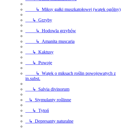
↳ Miksy gałki muszkatołowej (wątek ogólny)
↳ Grzyby
↳ Hodowla grzybów
↳ Amanita muscaria
↳ Kaktusy
↳ Powoje
↳ Wątek o miksach roślin powojowatych z
in.subst.
↳ Salvia divinorum
↳ Stymulanty roślinne
↳ Tytoń
↳ Depresanty naturalne