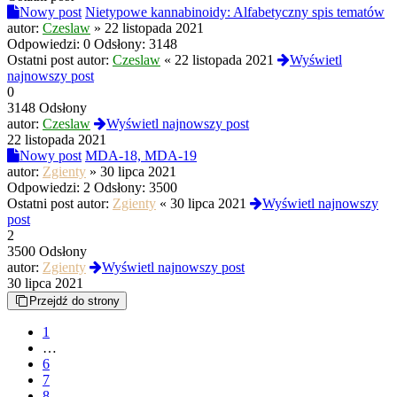
Nowy post
Nietypowe kannabinoidy: Alfabetyczny spis tematów
autor:
Czeslaw
»
22 listopada 2021
Odpowiedzi:
0
Odsłony:
3148
Ostatni post autor:
Czeslaw
«
22 listopada 2021
Wyświetl
najnowszy post
0
3148 Odsłony
autor:
Czeslaw
Wyświetl najnowszy post
22 listopada 2021
Nowy post
MDA-18, MDA-19
autor:
Zgienty
»
30 lipca 2021
Odpowiedzi:
2
Odsłony:
3500
Ostatni post autor:
Zgienty
«
30 lipca 2021
Wyświetl najnowszy
post
2
3500 Odsłony
autor:
Zgienty
Wyświetl najnowszy post
30 lipca 2021
Przejdź do strony
1
…
6
7
8