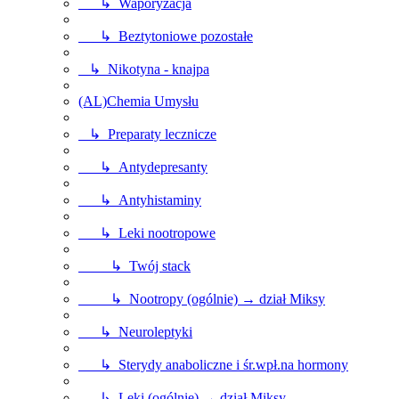
↳ Waporyzacja
↳ Beztytoniowe pozostałe
↳ Nikotyna - knajpa
(AL)Chemia Umysłu
↳ Preparaty lecznicze
↳ Antydepresanty
↳ Antyhistaminy
↳ Leki nootropowe
↳ Twój stack
↳ Nootropy (ogólnie) → dział Miksy
↳ Neuroleptyki
↳ Sterydy anaboliczne i śr.wpł.na hormony
↳ Leki (ogólnie) → dział Miksy