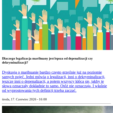
Dlaczego legalizacja marihuany jest lepsza od depenalizacji czy
dekryminalizacji?
Dyskusja o marihuanie bardzo często grzęźnie już na poziomie
samych pojęć. Jedni mówią o legalizacji, inni o dekryminalizacji,
jeszcze inni o depenalizacji, a potem wszyscy kłócą się, jakby te
słowa oznaczały dokładnie to samo. Otóż nie oznaczają. I właśnie
od wyprostowania tych definicji trzeba zacząć.
środa, 17. Czerwiec 2026 - 16:00