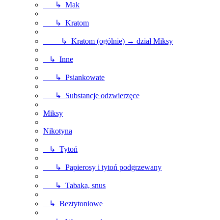
↳ Mak
↳ Kratom
↳ Kratom (ogólnie) → dział Miksy
↳ Inne
↳ Psiankowate
↳ Substancje odzwierzęce
Miksy
Nikotyna
↳ Tytoń
↳ Papierosy i tytoń podgrzewany
↳ Tabaka, snus
↳ Beztytoniowe