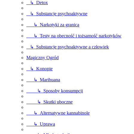
↳ Detox
↳ Substancje psychoaktywne
↳ Narkotyki za granicą
↳ Testy na obecność i tożsamość narkotyków
↳ Substancje psychoaktywne a człowiek
Magiczny Ogród
↳ Konopie
↳ Marihuana
↳ Sposoby konsumpcji
↳ Skutki uboczne
↳ Alternatywne kannabinole
↳ Uprawa