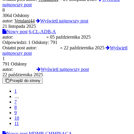
najnowszy post
8
3064 Odsłony
autor:
Vetulani44
Wyświetl najnowszy post
21 listopada 2025
Nowy post
6-CL-ADB-A
autor:
slodkapszczolka
»
05 października 2025
Odpowiedzi:
1
Odsłony:
791
Ostatni post autor:
NahoyCito
«
22 października 2025
Wyświetl
najnowszy post
1
791 Odsłony
autor:
NahoyCito
Wyświetl najnowszy post
22 października 2025
Przejdź do strony
1
…
7
8
9
10
11
Nowy post
MDMB-CHMINACA