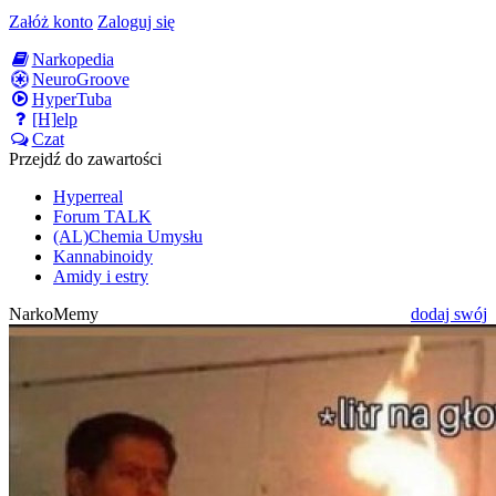
Załóż konto
Zaloguj się
Narkopedia
NeuroGroove
HyperTuba
[H]elp
Czat
Przejdź do zawartości
Hyperreal
Forum TALK
(AL)Chemia Umysłu
Kannabinoidy
Amidy i estry
NarkoMemy
dodaj swój