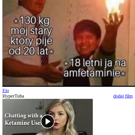
Elo
HyperTuba
dodaj film