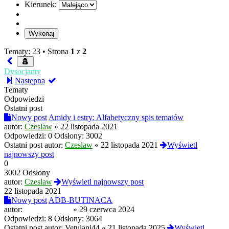
Kierunek:
Tematy: 23 •
Strona
1
z
2
Dysocjanty
Następna
Tematy
Odpowiedzi
Ostatni post
Nowy post
Amidy i estry: Alfabetyczny spis tematów
autor:
Czeslaw
»
22 listopada 2021
Odpowiedzi:
0
Odsłony:
3002
Ostatni post autor:
Czeslaw
«
22 listopada 2021
Wyświetl
najnowszy post
0
3002 Odsłony
autor:
Czeslaw
Wyświetl najnowszy post
22 listopada 2021
Nowy post
ADB-BUTINACA
autor:
p4g4y0zzz(X)
»
29 czerwca 2024
Odpowiedzi:
8
Odsłony:
3064
Ostatni post autor:
Vetulani44
«
21 listopada 2025
Wyświetl