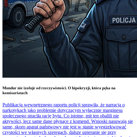
Mundur nie izoluje od rzeczywistości. O hipokryzji, która pęka na
komisariatach
Publikacja wewnętrznego raportu policji sprawiła, że narracja o
narkotykach jako problemie dotyczącym wyłącznie marginesu
społecznego straciła rację bytu. Co istotne, mit ten obalili nie
aktywiści, lecz same dane płynące z komend. Wnioski nasuwają się
same, skoro aparat państwowy nie jest w stanie wyegzekwować
czystości we własnych szeregach, dalsze upieranie się przy