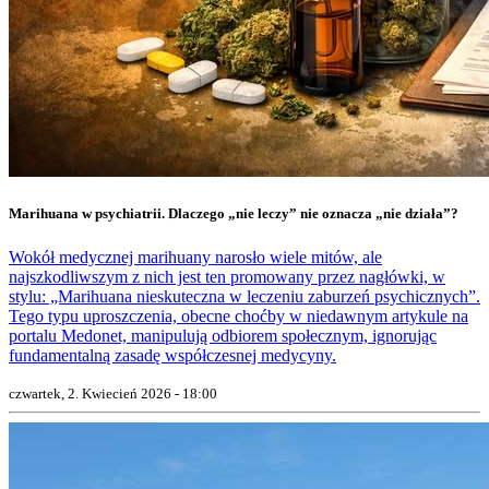
Marihuana w psychiatrii. Dlaczego „nie leczy” nie oznacza „nie działa”?
Wokół medycznej marihuany narosło wiele mitów, ale
najszkodliwszym z nich jest ten promowany przez nagłówki, w
stylu: „Marihuana nieskuteczna w leczeniu zaburzeń psychicznych”.
Tego typu uproszczenia, obecne choćby w niedawnym artykule na
portalu Medonet, manipulują odbiorem społecznym, ignorując
fundamentalną zasadę współczesnej medycyny.
czwartek, 2. Kwiecień 2026 - 18:00