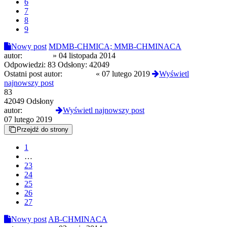
6
7
8
9
Nowy post
MDMB-CHMICA; MMB-CHMINACA
autor:
Witkacy
»
04 listopada 2014
Odpowiedzi:
83
Odsłony:
42049
Ostatni post autor:
kec11111
«
07 lutego 2019
Wyświetl
najnowszy post
83
42049 Odsłony
autor:
kec11111
Wyświetl najnowszy post
07 lutego 2019
Przejdź do strony
1
…
23
24
25
26
27
Nowy post
AB-CHMINACA