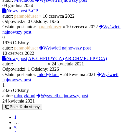
autor:
Mieciu666
Wyświetl najnowszy post
09 grudnia 2024
Nowy post
5-CP
autor:
paranoiduser
»
10 czerwca 2022
Odpowiedzi:
0
Odsłony:
1936
Ostatni post autor:
paranoiduser
«
10 czerwca 2022
Wyświetl
najnowszy post
0
1936 Odsłony
autor:
paranoiduser
Wyświetl najnowszy post
10 czerwca 2022
Nowy post
AB-CHFUPYCA (AB-CHMFUPPYCA)
autor:
izopropylofenidat
»
24 kwietnia 2021
Odpowiedzi:
1
Odsłony:
2326
Ostatni post autor:
mlodykloni
«
24 kwietnia 2021
Wyświetl
najnowszy post
1
2326 Odsłony
autor:
mlodykloni
Wyświetl najnowszy post
24 kwietnia 2021
Przejdź do strony
1
…
5