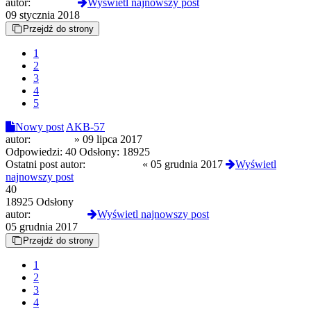
autor:
betaguczi
Wyświetl najnowszy post
09 stycznia 2018
Przejdź do strony
1
2
3
4
5
Nowy post
AKB-57
autor:
lufarulez
»
09 lipca 2017
Odpowiedzi:
40
Odsłony:
18925
Ostatni post autor:
acojeslimak
«
05 grudnia 2017
Wyświetl
najnowszy post
40
18925 Odsłony
autor:
acojeslimak
Wyświetl najnowszy post
05 grudnia 2017
Przejdź do strony
1
2
3
4