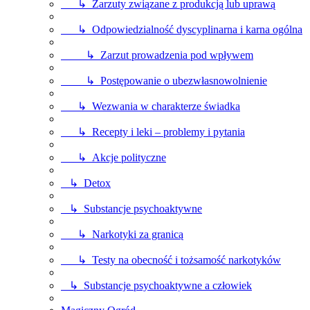
↳ Zarzuty związane z produkcją lub uprawą
↳ Odpowiedzialność dyscyplinarna i karna ogólna
↳ Zarzut prowadzenia pod wpływem
↳ Postępowanie o ubezwłasnowolnienie
↳ Wezwania w charakterze świadka
↳ Recepty i leki – problemy i pytania
↳ Akcje polityczne
↳ Detox
↳ Substancje psychoaktywne
↳ Narkotyki za granicą
↳ Testy na obecność i tożsamość narkotyków
↳ Substancje psychoaktywne a człowiek