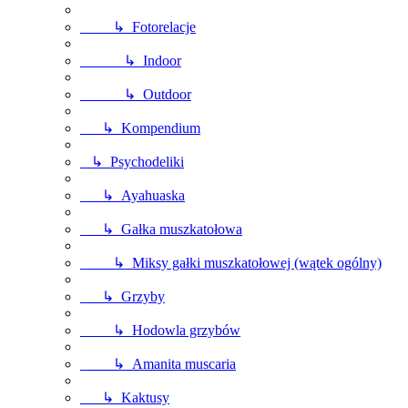
↳ Fotorelacje
↳ Indoor
↳ Outdoor
↳ Kompendium
↳ Psychodeliki
↳ Ayahuaska
↳ Gałka muszkatołowa
↳ Miksy gałki muszkatołowej (wątek ogólny)
↳ Grzyby
↳ Hodowla grzybów
↳ Amanita muscaria
↳ Kaktusy