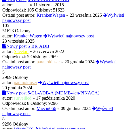
autor:
Witkacy
»
11 stycznia 2015
Odpowiedzi:
105
Odsłony:
51623
Ostatni post autor:
KrankenWagen
«
23 września 2025
Wyświetl
najnowszy post
105
51623 Odsłony
autor:
KrankenWagen
Wyświetl najnowszy post
23 września 2025
Nowy post
5-BR-ADB
autor:
Stteetart
»
26 czerwca 2022
Odpowiedzi:
5
Odsłony:
2969
Ostatni post autor:
paranoiduser
«
20 grudnia 2024
Wyświetl
najnowszy post
5
2969 Odsłony
autor:
paranoiduser
Wyświetl najnowszy post
20 grudnia 2024
Nowy post
5-CL-ADB-A (MDMB-4en-PINACA)
autor:
surveilled
»
17 października 2020
Odpowiedzi:
8
Odsłony:
9296
Ostatni post autor:
Mieciu666
«
09 grudnia 2024
Wyświetl
najnowszy post
8
9296 Odsłony