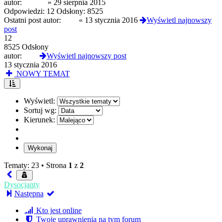
autor:
zaqzax
»
29 sierpnia 2015
Odpowiedzi:
12
Odsłony:
8525
Ostatni post autor:
Jeep
«
13 stycznia 2016
Wyświetl najnowszy
post
12
8525 Odsłony
autor:
Jeep
Wyświetl najnowszy post
13 stycznia 2016
NOWY TEMAT
Wyświetl:
Sortuj wg:
Kierunek:
Tematy: 23 •
Strona
1
z
2
Dysocjanty
Następna
Kto jest online
Twoje uprawnienia na tym forum