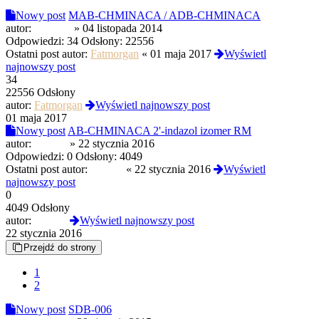
Nowy post
MAB-CHMINACA / ADB-CHMINACA
autor:
Witkacy
»
04 listopada 2014
Odpowiedzi:
34
Odsłony:
22556
Ostatni post autor:
Fatmorgan
«
01 maja 2017
Wyświetl
najnowszy post
34
22556 Odsłony
autor:
Fatmorgan
Wyświetl najnowszy post
01 maja 2017
Nowy post
AB-CHMINACA 2'-indazol izomer RM
autor:
ZOLW
»
22 stycznia 2016
Odpowiedzi:
0
Odsłony:
4049
Ostatni post autor:
ZOLW
«
22 stycznia 2016
Wyświetl
najnowszy post
0
4049 Odsłony
autor:
ZOLW
Wyświetl najnowszy post
22 stycznia 2016
Przejdź do strony
1
2
Nowy post
SDB-006