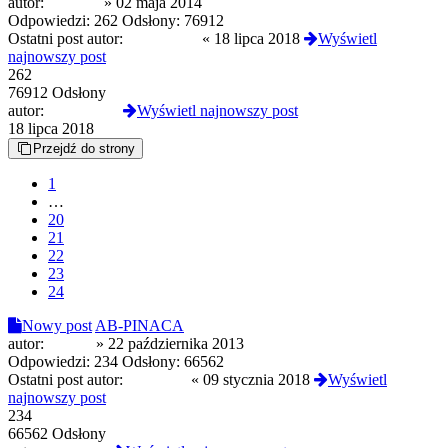
autor:
Witkacy
»
02 maja 2014
Odpowiedzi:
262
Odsłony:
76912
Ostatni post autor:
GetBuzzed
«
18 lipca 2018
Wyświetl
najnowszy post
262
76912 Odsłony
autor:
GetBuzzed
Wyświetl najnowszy post
18 lipca 2018
Przejdź do strony
1
…
20
21
22
23
24
Nowy post
AB-PINACA
autor:
zaqzax
»
22 października 2013
Odpowiedzi:
234
Odsłony:
66562
Ostatni post autor:
betaguczi
«
09 stycznia 2018
Wyświetl
najnowszy post
234
66562 Odsłony