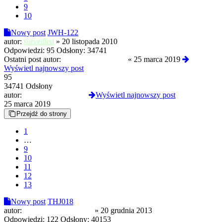
9
10
Nowy post
JWH-122
autor:
surveilled
»
20 listopada 2010
Odpowiedzi:
95
Odsłony:
34741
Ostatni post autor:
GermanskiOprawca
«
25 marca 2019
Wyświetl najnowszy post
95
34741 Odsłony
autor:
GermanskiOprawca
Wyświetl najnowszy post
25 marca 2019
Przejdź do strony
1
…
9
10
11
12
13
Nowy post
THJ018
autor:
zycie ponad wszystko
»
20 grudnia 2013
Odpowiedzi:
122
Odsłony:
40153