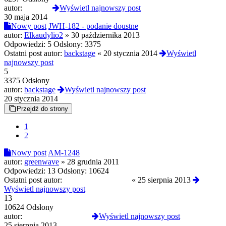
autor:
Witkacy
Wyświetl najnowszy post
30 maja 2014
Nowy post
JWH-182 - podanie doustne
autor:
Elkaudylio2
»
30 października 2013
Odpowiedzi:
5
Odsłony:
3375
Ostatni post autor:
backstage
«
20 stycznia 2014
Wyświetl
najnowszy post
5
3375 Odsłony
autor:
backstage
Wyświetl najnowszy post
20 stycznia 2014
Przejdź do strony
1
2
Nowy post
AM-1248
autor:
greenwave
»
28 grudnia 2011
Odpowiedzi:
13
Odsłony:
10624
Ostatni post autor:
GalaktycznyKorsarz
«
25 sierpnia 2013
Wyświetl najnowszy post
13
10624 Odsłony
autor:
GalaktycznyKorsarz
Wyświetl najnowszy post
25 sierpnia 2013