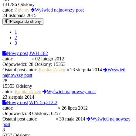
131786 Odsłony
autor:
Zgienty
Wyświetl najnowszy post
24 listopada 2015
Przejdź do strony
1
2
3
Nowy post
JWH-182
autor:
Witkacy
»
02 lutego 2012
Odpowiedzi:
28
Odsłony:
15353
Ostatni post autor:
KapitanAizen
«
23 sierpnia 2014
Wyświetl
najnowszy post
28
15353 Odsłony
autor:
KapitanAizen
Wyświetl najnowszy post
23 sierpnia 2014
Nowy post
WIN 55,212-2
autor:
zycie ponad wszystko
»
26 lipca 2012
Odpowiedzi:
8
Odsłony:
6257
Ostatni post autor:
Witkacy
«
30 maja 2014
Wyświetl najnowszy
post
8
6257 Odsłony