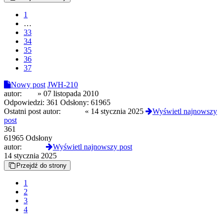
1
…
33
34
35
36
37
Nowy post
JWH-210
autor:
PcP
»
07 listopada 2010
Odpowiedzi:
361
Odsłony:
61965
Ostatni post autor:
SeZen
«
14 stycznia 2025
Wyświetl najnowszy
post
361
61965 Odsłony
autor:
SeZen
Wyświetl najnowszy post
14 stycznia 2025
Przejdź do strony
1
2
3
4