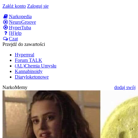
Załóż konto
Zaloguj się
Narkopedia
NeuroGroove
HyperTuba
[H]elp
Czat
Przejdź do zawartości
Hyperreal
Forum TALK
(AL)Chemia Umysłu
Kannabinoidy
Diaryloketonowe
NarkoMemy
dodaj swój