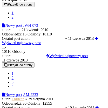
Przejdź do strony
1
2
Nowy post
JWH-073
autor:
slim
»
21 kwietnia 2010
Odpowiedzi:
15
Odsłony:
10110
Ostatni post autor:
zycie ponad wszystko
«
11 czerwca 2013
Wyświetl najnowszy post
15
10110 Odsłony
autor:
zycie ponad wszystko
Wyświetl najnowszy post
11 czerwca 2013
Przejdź do strony
1
2
3
4
Nowy post
AM-2233
autor:
Thirteen
»
29 sierpnia 2011
Odpowiedzi:
30
Odsłony:
12555
Ostatni post autor:
zycie ponad wszystko
«
10 kwietnia 2013