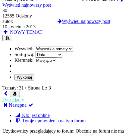
Wyświetl najnowszy post
30
12555 Odsłony
autor:
zycie ponad wszystko
Wyświetl najnowszy post
10 kwietnia 2013
NOWY TEMAT
Wyświetl:
Sortuj wg:
Kierunek:
Tematy: 31 •
Strona
1
z
3
Dysocjanty
Następna
Kto jest online
Twoje uprawnienia na tym forum
Użytkownicy przeglądający to forum: Obecnie na forum nie ma