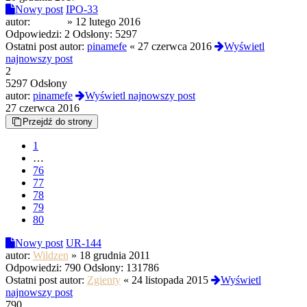
Nowy post
IPO-33
autor:
ZOLW
»
12 lutego 2016
Odpowiedzi:
2
Odsłony:
5297
Ostatni post autor:
pinamefe
«
27 czerwca 2016
Wyświetl
najnowszy post
2
5297 Odsłony
autor:
pinamefe
Wyświetl najnowszy post
27 czerwca 2016
Przejdź do strony
1
…
76
77
78
79
80
Nowy post
UR-144
autor:
Wildzen
»
18 grudnia 2011
Odpowiedzi:
790
Odsłony:
131786
Ostatni post autor:
Zgienty
«
24 listopada 2015
Wyświetl
najnowszy post
790