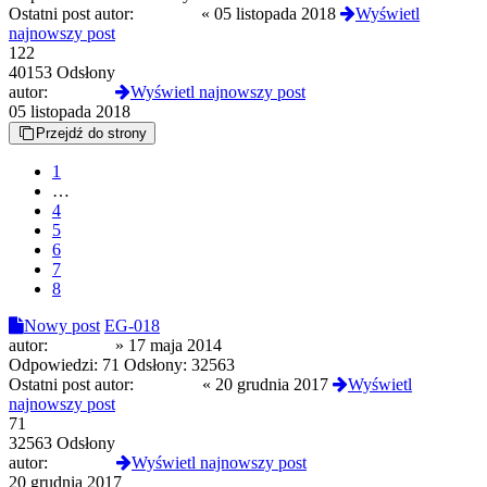
Ostatni post autor:
Mar_rek
«
05 listopada 2018
Wyświetl
najnowszy post
122
40153 Odsłony
autor:
Mar_rek
Wyświetl najnowszy post
05 listopada 2018
Przejdź do strony
1
…
4
5
6
7
8
Nowy post
EG-018
autor:
universo
»
17 maja 2014
Odpowiedzi:
71
Odsłony:
32563
Ostatni post autor:
vlkodlak
«
20 grudnia 2017
Wyświetl
najnowszy post
71
32563 Odsłony
autor:
vlkodlak
Wyświetl najnowszy post
20 grudnia 2017