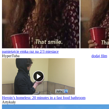
pamietajcie emka raz na 2/3 miesiace
HyperTuba
dodaj film
Heroin’s homeless: 20 minutes in a fast food bathroom
Artykuły