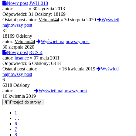
Nowy post
JWH-018
autor:
Chong
»
30 stycznia 2013
Odpowiedzi:
31
Odsłony:
18169
Ostatni post autor:
Vetulani44
«
30 sierpnia 2020
Wyświetl
najnowszy post
31
18169 Odsłony
autor:
Vetulani44
Wyświetl najnowszy post
30 sierpnia 2020
Nowy post
RCS-4
autor:
insanee
»
07 maja 2011
Odpowiedzi:
6
Odsłony:
6318
Ostatni post autor:
LowRoar
«
16 kwietnia 2019
Wyświetl
najnowszy post
6
6318 Odsłony
autor:
LowRoar
Wyświetl najnowszy post
16 kwietnia 2019
Przejdź do strony
1
…
6
7
8