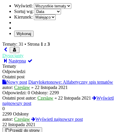
Wyświetl:
Sortuj wg:
Kierunek:
Tematy: 31 •
Strona
1
z
3
Dysocjanty
Następna
Tematy
Odpowiedzi
Ostatni post
Nowy post
Diaryloketonowe: Alfabetyczny spis tematów
autor:
Czeslaw
»
22 listopada 2021
Odpowiedzi:
0
Odsłony:
2299
Ostatni post autor:
Czeslaw
«
22 listopada 2021
Wyświetl
najnowszy post
0
2299 Odsłony
autor:
Czeslaw
Wyświetl najnowszy post
22 listopada 2021
Przejdź do strony