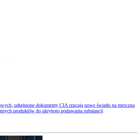
ściowych, odtajnione dokumenty CIA rzucają nowe światło na mroczną
ennych produktów do ukrytego podawania substancji