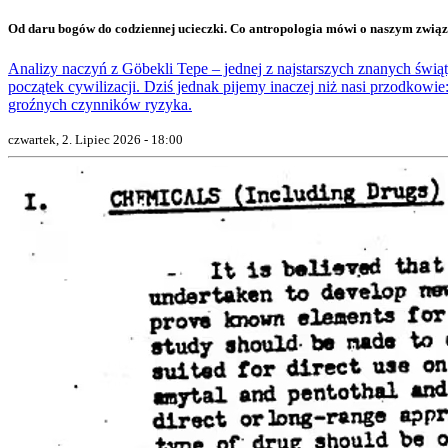
Od daru bogów do codziennej ucieczki. Co antropologia mówi o naszym zwią
Analizy naczyń z Göbekli Tepe – jednej z najstarszych znanych świąty
początek cywilizacji. Dziś jednak pijemy inaczej niż nasi przodkowie:
groźnych czynników ryzyka.
czwartek, 2. Lipiec 2026 - 18:00