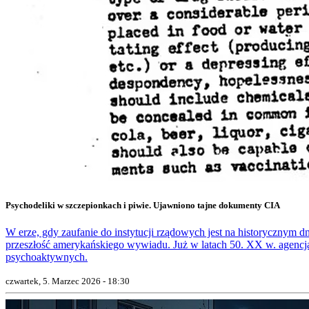
Psychodeliki w szczepionkach i piwie. Ujawniono tajne dokumenty CIA
W erze, gdy zaufanie do instytucji rządowych jest na historycznym 
przeszłość amerykańskiego wywiadu. Już w latach 50. XX w. agencj
psychoaktywnych.
czwartek, 5. Marzec 2026 - 18:30