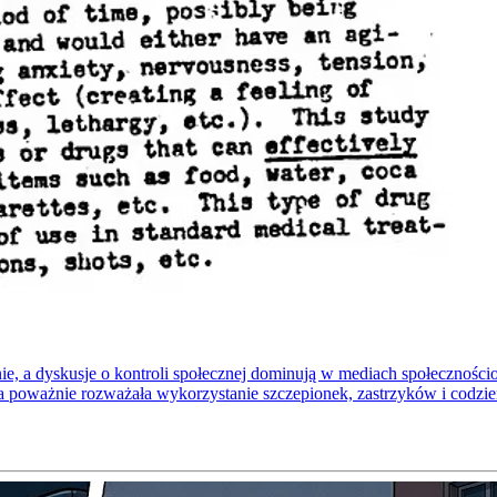
dnie, a dyskusje o kontroli społecznej dominują w mediach społeczno
a poważnie rozważała wykorzystanie szczepionek, zastrzyków i codzi