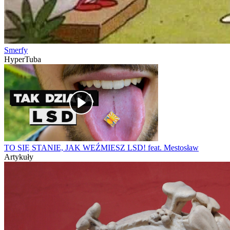
Smerfy
HyperTuba
TO SIĘ STANIE, JAK WEŹMIESZ LSD! feat. Mestosław
Artykuły