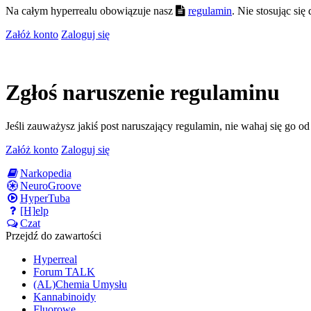
Na całym hyperrealu obowiązuje nasz
regulamin
. Nie stosując si
Załóż konto
Zaloguj się
Zgłoś naruszenie regulaminu
Jeśli zauważysz jakiś post naruszający regulamin, nie wahaj się go o
Załóż konto
Zaloguj się
Narkopedia
NeuroGroove
HyperTuba
[H]elp
Czat
Przejdź do zawartości
Hyperreal
Forum TALK
(AL)Chemia Umysłu
Kannabinoidy
Fluorowe