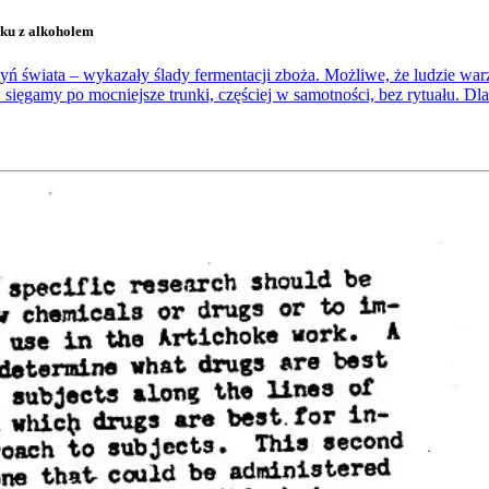
zku z alkoholem
ń świata – wykazały ślady fermentacji zboża. Możliwe, że ludzie warzy
 sięgamy po mocniejsze trunki, częściej w samotności, bez rytuału. Dlat