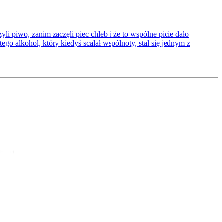
li piwo, zanim zaczęli piec chleb i że to wspólne picie dało
ego alkohol, który kiedyś scalał wspólnoty, stał się jednym z