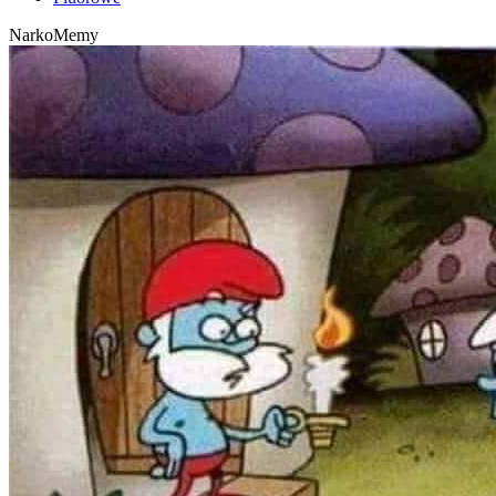
NarkoMemy