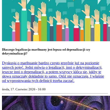
Dlaczego legalizacja marihuany jest lepsza od depenalizacji czy
dekryminalizacji?
Dyskusja o marihuanie bardzo często grzęźnie już na poziomie
samych pojęć. Jedni mówią o legalizacji, inni o dekryminalizacji,
jeszcze inni o depenalizacji, a potem wszyscy kłócą się, jakby te
słowa oznaczały dokładnie to samo. Otóż nie oznaczają. I właśnie
od wyprostowania tych definicji trzeba zacząć.
środa, 17. Czerwiec 2026 - 16:00