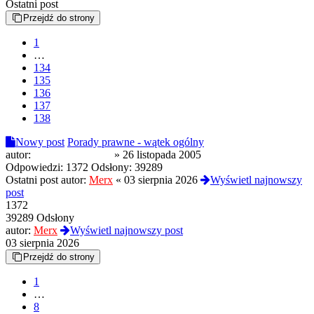
Ostatni post
Przejdź do strony
1
…
134
135
136
137
138
Nowy post
Porady prawne - wątek ogólny
autor:
Wielki Elektronik
»
26 listopada 2005
Odpowiedzi:
1372
Odsłony:
39289
Ostatni post autor:
Merx
«
03 sierpnia 2026
Wyświetl najnowszy
post
1372
39289 Odsłony
autor:
Merx
Wyświetl najnowszy post
03 sierpnia 2026
Przejdź do strony
1
…
8