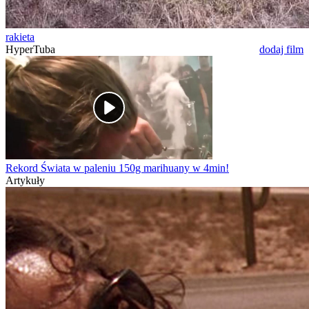
rakieta
HyperTuba
dodaj film
Rekord Świata w paleniu 150g marihuany w 4min!
Artykuły