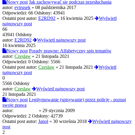
Nowy post
Jak zachowywać się podczas przesłuchania
autor:
evirusek
»
08 października 2017
Odpowiedzi:
66
Odsłony:
43941
Ostatni post autor:
E2RD92
«
16 kwietnia 2025
Wyświetl
najnowszy post
66
43941 Odsłony
autor:
E2RD92
Wyświetl najnowszy post
16 kwietnia 2025
Nowy post
Porady prawne: Alfabetyczny spis tematów
autor:
Czeslaw
»
21 listopada 2021
Odpowiedzi:
0
Odsłony:
5566
Ostatni post autor:
Czeslaw
«
21 listopada 2021
Wyświetl
najnowszy post
0
5566 Odsłony
autor:
Czeslaw
Wyświetl najnowszy post
21 listopada 2021
Nowy post
Legitymowanie (spisywanie) przez policję - poznaj
swoje prawa
autor:
Mr.LaTacha
»
29 stycznia 2009
Odpowiedzi:
2
Odsłony:
42739
Ostatni post autor:
Janol
«
30 września 2018
Wyświetl najnowszy
post
2