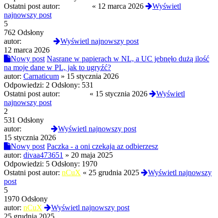
Ostatni post autor:
Sophieee
«
12 marca 2026
Wyświetl
najnowszy post
5
762 Odsłony
autor:
Sophieee
Wyświetl najnowszy post
12 marca 2026
Nowy post
Nasrane w papierach w NL, a UC jebnęło dużą ilość
na moje dane w PL, jak to ugryźć?
autor:
Carnaticum
»
15 stycznia 2026
Odpowiedzi:
2
Odsłony:
531
Ostatni post autor:
JulietteS
«
15 stycznia 2026
Wyświetl
najnowszy post
2
531 Odsłony
autor:
JulietteS
Wyświetl najnowszy post
15 stycznia 2026
Nowy post
Paczka - a oni czekaja az odbierzesz
autor:
divaa473651
»
20 maja 2025
Odpowiedzi:
5
Odsłony:
1970
Ostatni post autor:
nCuX
«
25 grudnia 2025
Wyświetl najnowszy
post
5
1970 Odsłony
autor:
nCuX
Wyświetl najnowszy post
25 grudnia 2025