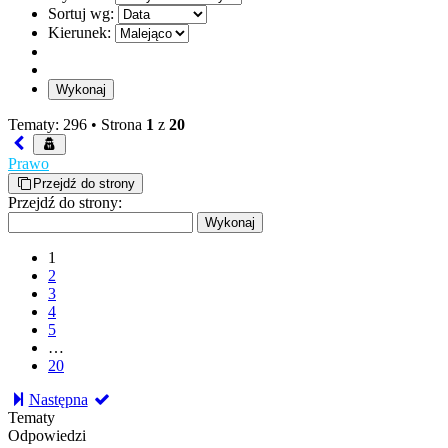
Sortuj wg:
Kierunek:
Tematy: 296 •
Strona
1
z
20
Prawo
Przejdź do strony
Przejdź do strony:
1
2
3
4
5
…
20
Następna
Tematy
Odpowiedzi