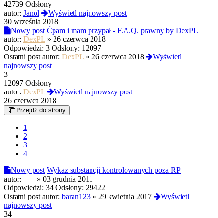
42739 Odsłony
autor:
Janol
Wyświetl najnowszy post
30 września 2018
Nowy post
Ćpam i mam przypał - F.A.Q. prawny by DexPL
autor:
DexPL
»
26 czerwca 2018
Odpowiedzi:
3
Odsłony:
12097
Ostatni post autor:
DexPL
«
26 czerwca 2018
Wyświetl
najnowszy post
3
12097 Odsłony
autor:
DexPL
Wyświetl najnowszy post
26 czerwca 2018
Przejdź do strony
1
2
3
4
Nowy post
Wykaz substancji kontrolowanych poza RP
autor:
PcP
»
03 grudnia 2011
Odpowiedzi:
34
Odsłony:
29422
Ostatni post autor:
baran123
«
29 kwietnia 2017
Wyświetl
najnowszy post
34