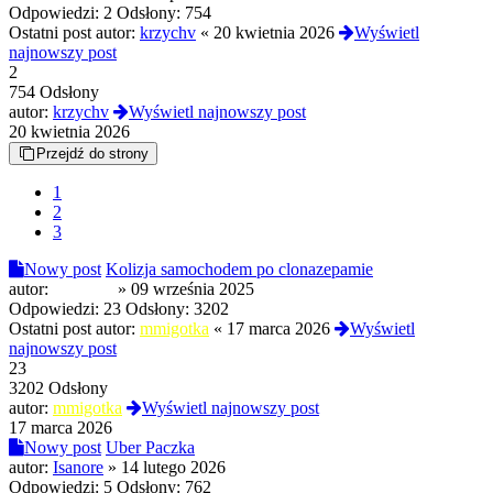
Odpowiedzi:
2
Odsłony:
754
Ostatni post autor:
krzychv
«
20 kwietnia 2026
Wyświetl
najnowszy post
2
754 Odsłony
autor:
krzychv
Wyświetl najnowszy post
20 kwietnia 2026
Przejdź do strony
1
2
3
Nowy post
Kolizja samochodem po clonazepamie
autor:
Macabra
»
09 września 2025
Odpowiedzi:
23
Odsłony:
3202
Ostatni post autor:
mmigotka
«
17 marca 2026
Wyświetl
najnowszy post
23
3202 Odsłony
autor:
mmigotka
Wyświetl najnowszy post
17 marca 2026
Nowy post
Uber Paczka
autor:
Isanore
»
14 lutego 2026
Odpowiedzi:
5
Odsłony:
762