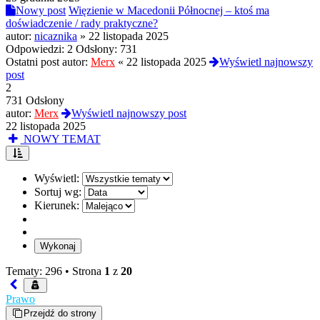
Nowy post
Więzienie w Macedonii Północnej – ktoś ma
doświadczenie / rady praktyczne?
autor:
nicaznika
»
22 listopada 2025
Odpowiedzi:
2
Odsłony:
731
Ostatni post autor:
Merx
«
22 listopada 2025
Wyświetl najnowszy
post
2
731 Odsłony
autor:
Merx
Wyświetl najnowszy post
22 listopada 2025
NOWY TEMAT
Wyświetl:
Sortuj wg:
Kierunek:
Tematy: 296 •
Strona
1
z
20
Prawo
Przejdź do strony