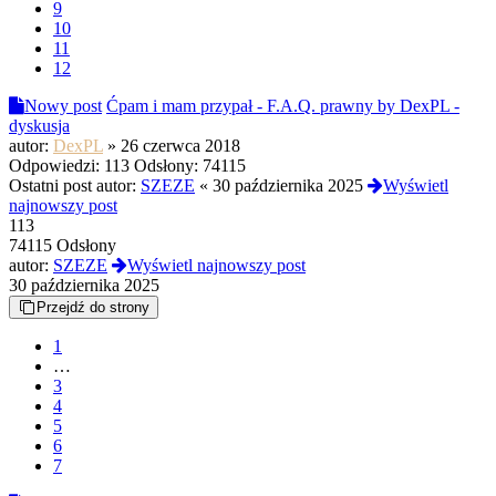
9
10
11
12
Nowy post
Ćpam i mam przypał - F.A.Q. prawny by DexPL -
dyskusja
autor:
DexPL
»
26 czerwca 2018
Odpowiedzi:
113
Odsłony:
74115
Ostatni post autor:
SZEZE
«
30 października 2025
Wyświetl
najnowszy post
113
74115 Odsłony
autor:
SZEZE
Wyświetl najnowszy post
30 października 2025
Przejdź do strony
1
…
3
4
5
6
7