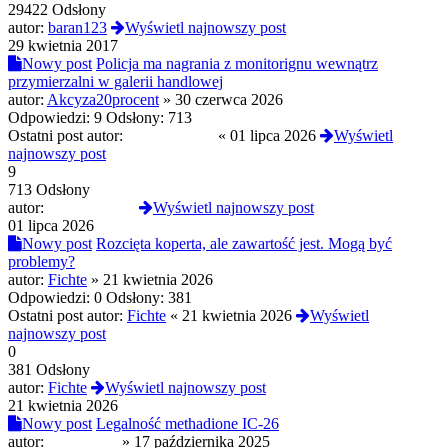
29422 Odsłony
autor:
baran123
Wyświetl najnowszy post
29 kwietnia 2017
Nowy post
Policja ma nagrania z monitorignu wewnątrz
przymierzalni w galerii handlowej
autor:
Akcyza20procent
»
30 czerwca 2026
Odpowiedzi:
9
Odsłony:
713
Ostatni post autor:
freezin9moon
«
01 lipca 2026
Wyświetl
najnowszy post
9
713 Odsłony
autor:
freezin9moon
Wyświetl najnowszy post
01 lipca 2026
Nowy post
Rozcięta koperta, ale zawartość jest. Mogą być
problemy?
autor:
Fichte
»
21 kwietnia 2026
Odpowiedzi:
0
Odsłony:
381
Ostatni post autor:
Fichte
«
21 kwietnia 2026
Wyświetl
najnowszy post
0
381 Odsłony
autor:
Fichte
Wyświetl najnowszy post
21 kwietnia 2026
Nowy post
Legalność methadione IC-26
autor:
NahoyCito
»
17 października 2025