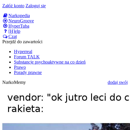
Załóż konto
Zaloguj się
Narkopedia
NeuroGroove
HyperTuba
[H]elp
Czat
Przejdź do zawartości
Hyperreal
Forum TALK
Substancje psychoaktywne na co dzień
Prawo
Porady prawne
NarkoMemy
dodaj swój