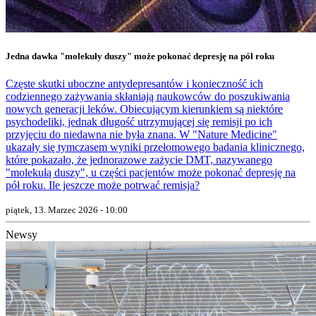
Jedna dawka "molekuły duszy" może pokonać depresję na pół roku
Częste skutki uboczne antydepresantów i konieczność ich
codziennego zażywania skłaniają naukowców do poszukiwania
nowych generacji leków. Obiecującym kierunkiem są niektóre
psychodeliki, jednak długość utrzymującej się remisji po ich
przyjęciu do niedawna nie była znana. W "Nature Medicine"
ukazały się tymczasem wyniki przełomowego badania klinicznego,
które pokazało, że jednorazowe zażycie DMT, nazywanego
"molekułą duszy", u części pacjentów może pokonać depresję na
pół roku. Ile jeszcze może potrwać remisja?
piątek, 13. Marzec 2026 - 10:00
Newsy