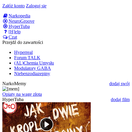
Załóż konto
Zaloguj się
Narkopedia
NeuroGroove
HyperTuba
[H]elp
Czat
Przejdź do zawartości
Hyperreal
Forum TALK
(AL)Chemia Umysłu
Modulatory GABA
Niebenzodiazepiny
NarkoMemy
dodaj swój
Opiaty na wagę złota
HyperTuba
dodaj film