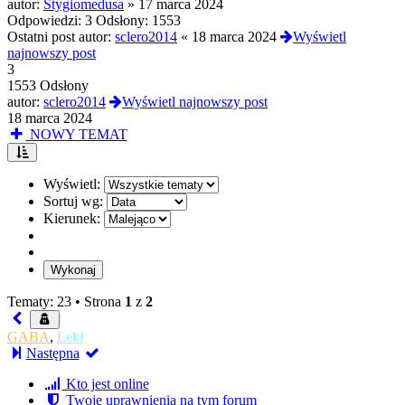
autor:
Stygiomedusa
»
17 marca 2024
Odpowiedzi:
3
Odsłony:
1553
Ostatni post autor:
sclero2014
«
18 marca 2024
Wyświetl
najnowszy post
3
1553 Odsłony
autor:
sclero2014
Wyświetl najnowszy post
18 marca 2024
NOWY TEMAT
Wyświetl:
Sortuj wg:
Kierunek:
Tematy: 23 •
Strona
1
z
2
GABA
,
Leki
Następna
Kto jest online
Twoje uprawnienia na tym forum