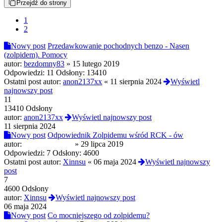
Przejdź do strony
1
2
Nowy post
Przedawkowanie pochodnych benzo - Nasen
(zolpidem). Pomocy
autor:
bezdomny83
»
15 lutego 2019
Odpowiedzi:
11
Odsłony:
13410
Ostatni post autor:
anon2137xx
«
11 sierpnia 2024
Wyświetl
najnowszy post
11
13410 Odsłony
autor:
anon2137xx
Wyświetl najnowszy post
11 sierpnia 2024
Nowy post
Odpowiednik Zolpidemu wśród RCK - ów
autor:
Landsberg2015
»
29 lipca 2019
Odpowiedzi:
7
Odsłony:
4600
Ostatni post autor:
Xinnsu
«
06 maja 2024
Wyświetl najnowszy
post
7
4600 Odsłony
autor:
Xinnsu
Wyświetl najnowszy post
06 maja 2024
Nowy post
Co mocniejszego od zolpidemu?