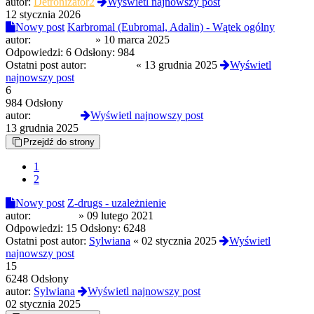
autor:
Detronizator2
Wyświetl najnowszy post
12 stycznia 2026
Nowy post
Karbromal (Eubromal, Adalin) - Wątek ogólny
autor:
Triptamine77
»
10 marca 2025
Odpowiedzi:
6
Odsłony:
984
Ostatni post autor:
global108
«
13 grudnia 2025
Wyświetl
najnowszy post
6
984 Odsłony
autor:
global108
Wyświetl najnowszy post
13 grudnia 2025
Przejdź do strony
1
2
Nowy post
Z-drugs - uzależnienie
autor:
Kokon90
»
09 lutego 2021
Odpowiedzi:
15
Odsłony:
6248
Ostatni post autor:
Sylwiana
«
02 stycznia 2025
Wyświetl
najnowszy post
15
6248 Odsłony
autor:
Sylwiana
Wyświetl najnowszy post
02 stycznia 2025