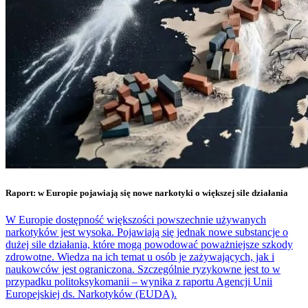
Raport: w Europie pojawiają się nowe narkotyki o większej sile działania
W Europie dostępność większości powszechnie używanych
narkotyków jest wysoka. Pojawiają się jednak nowe substancje o
dużej sile działania, które mogą powodować poważniejsze szkody
zdrowotne. Wiedza na ich temat u osób je zażywających, jak i
naukowców jest ograniczona. Szczególnie ryzykowne jest to w
przypadku politoksykomanii – wynika z raportu Agencji Unii
Europejskiej ds. Narkotyków (EUDA).