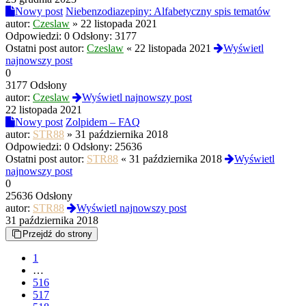
Nowy post
Niebenzodiazepiny: Alfabetyczny spis tematów
autor:
Czeslaw
»
22 listopada 2021
Odpowiedzi:
0
Odsłony:
3177
Ostatni post autor:
Czeslaw
«
22 listopada 2021
Wyświetl
najnowszy post
0
3177 Odsłony
autor:
Czeslaw
Wyświetl najnowszy post
22 listopada 2021
Nowy post
Zolpidem – FAQ
autor:
STR88
»
31 października 2018
Odpowiedzi:
0
Odsłony:
25636
Ostatni post autor:
STR88
«
31 października 2018
Wyświetl
najnowszy post
0
25636 Odsłony
autor:
STR88
Wyświetl najnowszy post
31 października 2018
Przejdź do strony
1
…
516
517