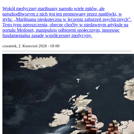
Wokół medycznej marihuany narosło wiele mitów, ale
najszkodliwszym z nich jest ten promowany przez nagłówki, w
stylu: „Marihuana nieskuteczna w leczeniu zaburzeń psychicznych”.
Tego typu uproszczenia, obecne choćby w niedawnym artykule na
portalu Medonet, manipulują odbiorem społecznym, ignorując
fundamentalną zasadę współczesnej medycyny.
czwartek, 2. Kwiecień 2026 - 18:00