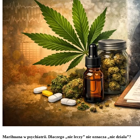
Marihuana w psychiatrii. Dlaczego „nie leczy” nie oznacza „nie działa”?