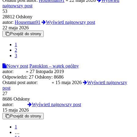
Ostatni post autor:
Houseman91
«
22 maja 2026
Wyświetl
najnowszy post
53
28812 Odsłony
autor:
Houseman91
Wyświetl najnowszy post
22 maja 2026
Przejdź do strony
1
2
3
Nowy post
Pagoklon – wątek ogólny
autor:
ru_ra
»
27 listopada 2019
Odpowiedzi:
27
Odsłony:
8686
Ostatni post autor:
fiodor
«
15 maja 2026
Wyświetl najnowszy
post
27
8686 Odsłony
autor:
fiodor
Wyświetl najnowszy post
15 maja 2026
Przejdź do strony
1
…