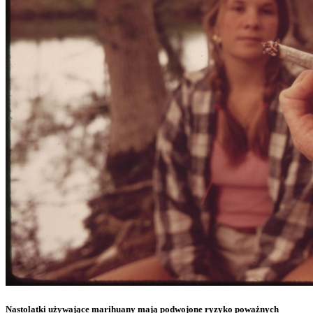
Nastolatki używające marihuany mają podwojone ryzyko poważnych