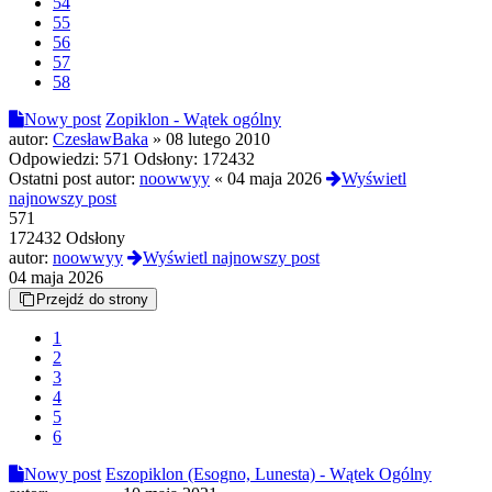
54
55
56
57
58
Nowy post
Zopiklon - Wątek ogólny
autor:
CzesławBaka
»
08 lutego 2010
Odpowiedzi:
571
Odsłony:
172432
Ostatni post autor:
noowwyy
«
04 maja 2026
Wyświetl
najnowszy post
571
172432 Odsłony
autor:
noowwyy
Wyświetl najnowszy post
04 maja 2026
Przejdź do strony
1
2
3
4
5
6
Nowy post
Eszopiklon (Esogno, Lunesta) - Wątek Ogólny