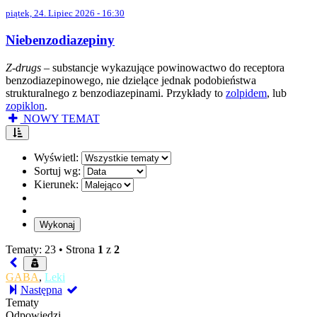
piątek, 24. Lipiec 2026 - 16:30
Niebenzodiazepiny
Z-drugs
– substancje wykazujące powinowactwo do receptora
benzodiazepinowego, nie dzielące jednak podobieństwa
strukturalnego z benzodiazepinami. Przykłady to
zolpidem
, lub
zopiklon
.
NOWY TEMAT
Wyświetl:
Sortuj wg:
Kierunek:
Tematy: 23 •
Strona
1
z
2
GABA
,
Leki
Następna
Tematy
Odpowiedzi