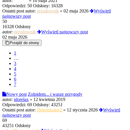
autor:
chillbro
»
10 maja 2021
Odpowiedzi:
50
Odsłony:
16328
Ostatni post autor:
przodownik
«
02 maja 2026
Wyświetl
najnowszy post
50
16328 Odsłony
autor:
przodownik
Wyświetl najnowszy post
02 maja 2026
Przejdź do strony
1
…
3
4
5
6
7
Nowy post
Zolpidem... i wasze przygody
autor:
idorelax
»
12 kwietnia 2019
Odpowiedzi:
69
Odsłony:
43251
Ostatni post autor:
Detronizator2
«
12 stycznia 2026
Wyświetl
najnowszy post
69
43251 Odsłony