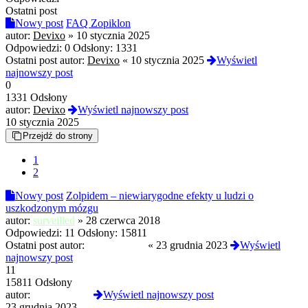
Ostatni post
Nowy post
FAQ Zopiklon
autor:
Devixo
»
10 stycznia 2025
Odpowiedzi:
0
Odsłony:
1331
Ostatni post autor:
Devixo
«
10 stycznia 2025
Wyświetl
najnowszy post
0
1331 Odsłony
autor:
Devixo
Wyświetl najnowszy post
10 stycznia 2025
Przejdź do strony
1
2
Nowy post
Zolpidem – niewiarygodne efekty u ludzi o
uszkodzonym mózgu
autor:
surveilled
»
28 czerwca 2018
Odpowiedzi:
11
Odsłony:
15811
Ostatni post autor:
magdalena84
«
23 grudnia 2023
Wyświetl
najnowszy post
11
15811 Odsłony
autor:
magdalena84
Wyświetl najnowszy post
23 grudnia 2023