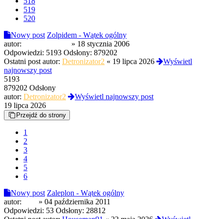
518
519
520
Nowy post
Zolpidem - Wątek ogólny
autor:
PanMuchomor
»
18 stycznia 2006
Odpowiedzi:
5193
Odsłony:
879202
Ostatni post autor:
Detronizator2
«
19 lipca 2026
Wyświetl
najnowszy post
5193
879202 Odsłony
autor:
Detronizator2
Wyświetl najnowszy post
19 lipca 2026
Przejdź do strony
1
2
3
4
5
6
Nowy post
Zaleplon - Wątek ogólny
autor:
yass
»
04 października 2011
Odpowiedzi:
53
Odsłony:
28812