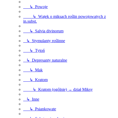
↳ Powoje
↳ Wątek o miksach roślin powojowatych z
in.subst.
↳ Salvia divinorum
↳ Stymulanty roślinne
↳ Tytoń
↳ Depresanty naturalne
↳ Mak
↳ Kratom
↳ Kratom (ogólnie) → dział Miksy
↳ Inne
↳ Psiankowate