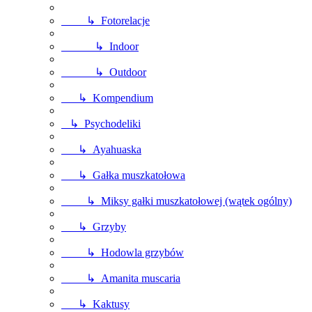
↳ Fotorelacje
↳ Indoor
↳ Outdoor
↳ Kompendium
↳ Psychodeliki
↳ Ayahuaska
↳ Gałka muszkatołowa
↳ Miksy gałki muszkatołowej (wątek ogólny)
↳ Grzyby
↳ Hodowla grzybów
↳ Amanita muscaria
↳ Kaktusy