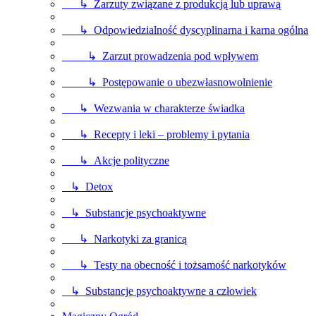
↳ Zarzuty związane z produkcją lub uprawą
↳ Odpowiedzialność dyscyplinarna i karna ogólna
↳ Zarzut prowadzenia pod wpływem
↳ Postępowanie o ubezwłasnowolnienie
↳ Wezwania w charakterze świadka
↳ Recepty i leki – problemy i pytania
↳ Akcje polityczne
↳ Detox
↳ Substancje psychoaktywne
↳ Narkotyki za granicą
↳ Testy na obecność i tożsamość narkotyków
↳ Substancje psychoaktywne a człowiek