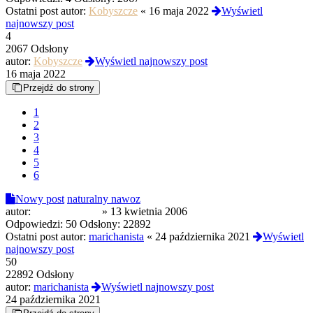
Ostatni post autor:
Kobyszcze
«
16 maja 2022
Wyświetl
najnowszy post
4
2067 Odsłony
autor:
Kobyszcze
Wyświetl najnowszy post
16 maja 2022
Przejdź do strony
1
2
3
4
5
6
Nowy post
naturalny nawoz
autor:
ganjasmoker=)
»
13 kwietnia 2006
Odpowiedzi:
50
Odsłony:
22892
Ostatni post autor:
marichanista
«
24 października 2021
Wyświetl
najnowszy post
50
22892 Odsłony
autor:
marichanista
Wyświetl najnowszy post
24 października 2021