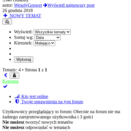
autor:
WesolyGrower
Wyświetl najnowszy post
26 grudnia 2018
NOWY TEMAT
Wyświetl:
Sortuj wg:
Kierunek:
Tematy: 4 •
Strona
1
z
1
Konopia
Kto jest online
Twoje uprawnienia na tym forum
Użytkownicy przeglądający to forum: Obecnie na forum nie ma
żadnego zarejestrowanego użytkownika i 3 gości
Nie możesz
tworzyć nowych tematów
Nie możesz
odpowiadać w tematach