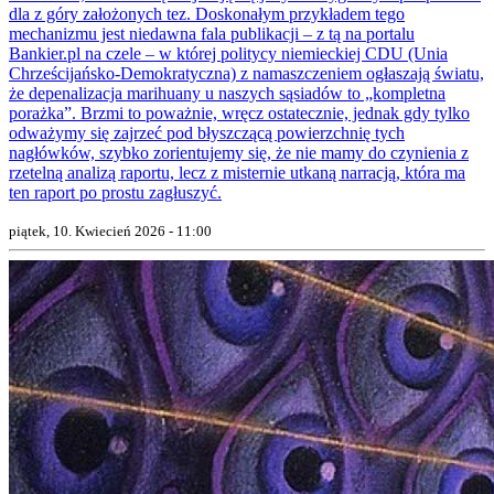
dla z góry założonych tez. Doskonałym przykładem tego
mechanizmu jest niedawna fala publikacji – z tą na portalu
Bankier.pl na czele – w której politycy niemieckiej CDU (Unia
Chrześcijańsko-Demokratyczna) z namaszczeniem ogłaszają światu,
że depenalizacja marihuany u naszych sąsiadów to „kompletna
porażka”. Brzmi to poważnie, wręcz ostatecznie, jednak gdy tylko
odważymy się zajrzeć pod błyszczącą powierzchnię tych
nagłówków, szybko zorientujemy się, że nie mamy do czynienia z
rzetelną analizą raportu, lecz z misternie utkaną narracją, która ma
ten raport po prostu zagłuszyć.
piątek, 10. Kwiecień 2026 - 11:00