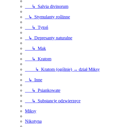
↳ Salvia divinorum
↳ Stymulanty roślinne
↳ Tytoń
↳ Depresanty naturalne
↳ Mak
↳ Kratom
↳ Kratom (ogólnie) → dział Miksy
↳ Inne
↳ Psiankowate
↳ Substancje odzwierzęce
Miksy
Nikotyna