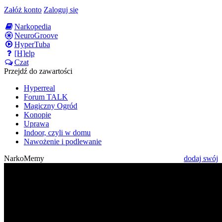
Załóż konto
Zaloguj się
Narkopedia
NeuroGroove
HyperTuba
[H]elp
Czat
Przejdź do zawartości
Hyperreal
Forum TALK
Magiczny Ogród
Konopie
Uprawa
Indoor, czyli w domu
Nawożenie i podlewanie
NarkoMemy
dodaj swój