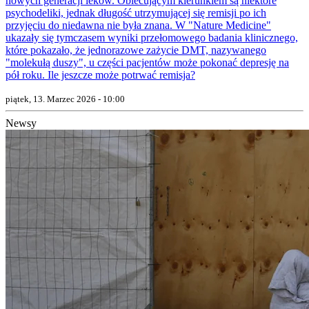
nowych generacji leków. Obiecującym kierunkiem są niektóre
psychodeliki, jednak długość utrzymującej się remisji po ich
przyjęciu do niedawna nie była znana. W "Nature Medicine"
ukazały się tymczasem wyniki przełomowego badania klinicznego,
które pokazało, że jednorazowe zażycie DMT, nazywanego
"molekułą duszy", u części pacjentów może pokonać depresję na
pół roku. Ile jeszcze może potrwać remisja?
piątek, 13. Marzec 2026 - 10:00
Newsy