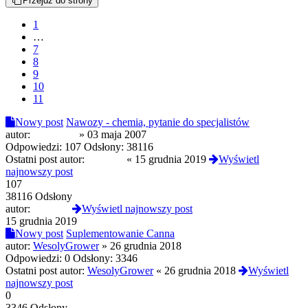
Przejdź do strony
1
…
7
8
9
10
11
Nowy post
Nawozy - chemia, pytanie do specjalistów
autor:
Poziomek
»
03 maja 2007
Odpowiedzi:
107
Odsłony:
38116
Ostatni post autor:
grassgirl
«
15 grudnia 2019
Wyświetl
najnowszy post
107
38116 Odsłony
autor:
grassgirl
Wyświetl najnowszy post
15 grudnia 2019
Nowy post
Suplementowanie Canna
autor:
WesolyGrower
»
26 grudnia 2018
Odpowiedzi:
0
Odsłony:
3346
Ostatni post autor:
WesolyGrower
«
26 grudnia 2018
Wyświetl
najnowszy post
0
3346 Odsłony