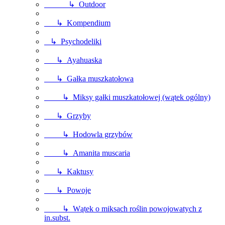
↳ Outdoor
↳ Kompendium
↳ Psychodeliki
↳ Ayahuaska
↳ Gałka muszkatołowa
↳ Miksy gałki muszkatołowej (wątek ogólny)
↳ Grzyby
↳ Hodowla grzybów
↳ Amanita muscaria
↳ Kaktusy
↳ Powoje
↳ Wątek o miksach roślin powojowatych z
in.subst.