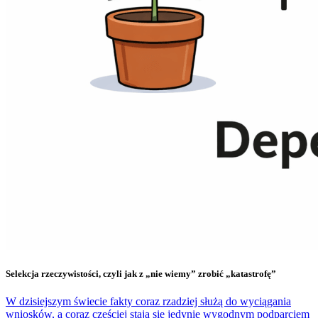
Selekcja rzeczywistości, czyli jak z „nie wiemy” zrobić „katastrofę”
W dzisiejszym świecie fakty coraz rzadziej służą do wyciągania
wniosków, a coraz częściej stają się jedynie wygodnym podparciem