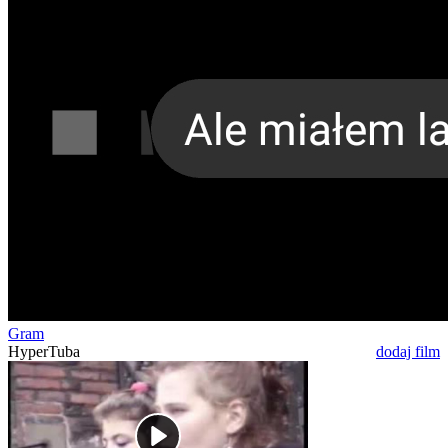
Gram
HyperTuba
dodaj film