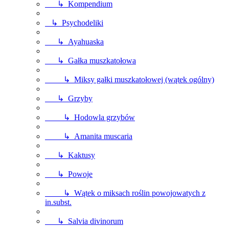
↳ Kompendium
↳ Psychodeliki
↳ Ayahuaska
↳ Gałka muszkatołowa
↳ Miksy gałki muszkatołowej (wątek ogólny)
↳ Grzyby
↳ Hodowla grzybów
↳ Amanita muscaria
↳ Kaktusy
↳ Powoje
↳ Wątek o miksach roślin powojowatych z
in.subst.
↳ Salvia divinorum