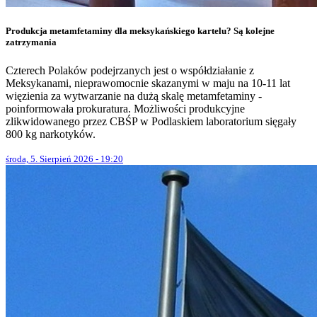
Produkcja metamfetaminy dla meksykańskiego kartelu? Są kolejne
zatrzymania
Czterech Polaków podejrzanych jest o współdziałanie z
Meksykanami, nieprawomocnie skazanymi w maju na 10-11 lat
więzienia za wytwarzanie na dużą skalę metamfetaminy -
poinformowała prokuratura. Możliwości produkcyjne
zlikwidowanego przez CBŚP w Podlaskiem laboratorium sięgały
800 kg narkotyków.
środa, 5. Sierpień 2026 - 19:20