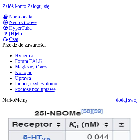
Załóż konto
Zaloguj się
Narkopedia
NeuroGroove
HyperTuba
[H]elp
Czat
Przejdź do zawartości
Hyperreal
Forum TALK
Magiczny Ogród
Konopie
Uprawa
Indoor, czyli w domu
Podłoże pod uprawę
NarkoMemy
dodaj swój