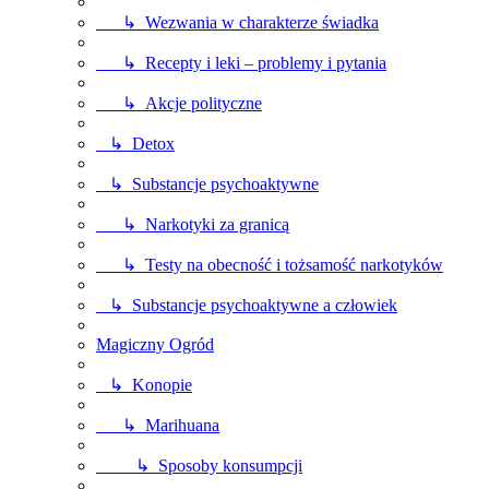
↳ Wezwania w charakterze świadka
↳ Recepty i leki – problemy i pytania
↳ Akcje polityczne
↳ Detox
↳ Substancje psychoaktywne
↳ Narkotyki za granicą
↳ Testy na obecność i tożsamość narkotyków
↳ Substancje psychoaktywne a człowiek
Magiczny Ogród
↳ Konopie
↳ Marihuana
↳ Sposoby konsumpcji