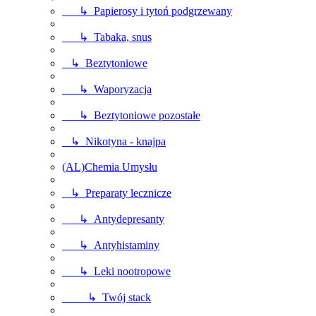
↳ Papierosy i tytoń podgrzewany
↳ Tabaka, snus
↳ Beztytoniowe
↳ Waporyzacja
↳ Beztytoniowe pozostałe
↳ Nikotyna - knajpa
(AL)Chemia Umysłu
↳ Preparaty lecznicze
↳ Antydepresanty
↳ Antyhistaminy
↳ Leki nootropowe
↳ Twój stack