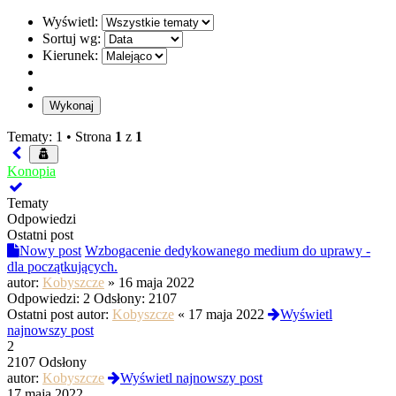
Wyświetl:
Sortuj wg:
Kierunek:
Tematy: 1 •
Strona
1
z
1
Konopia
Tematy
Odpowiedzi
Ostatni post
Nowy post
Wzbogacenie dedykowanego medium do uprawy -
dla początkujących.
autor:
Kobyszcze
»
16 maja 2022
Odpowiedzi:
2
Odsłony:
2107
Ostatni post autor:
Kobyszcze
«
17 maja 2022
Wyświetl
najnowszy post
2
2107 Odsłony
autor:
Kobyszcze
Wyświetl najnowszy post
17 maja 2022