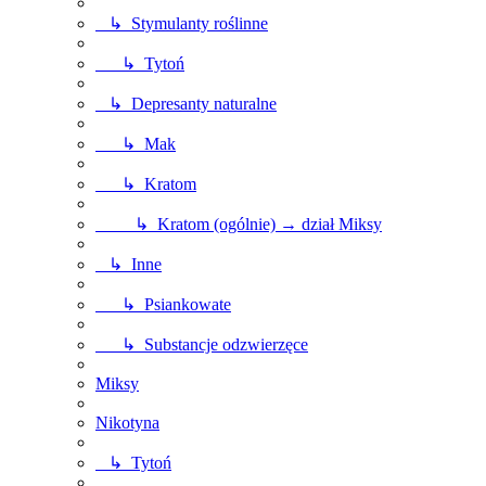
↳ Stymulanty roślinne
↳ Tytoń
↳ Depresanty naturalne
↳ Mak
↳ Kratom
↳ Kratom (ogólnie) → dział Miksy
↳ Inne
↳ Psiankowate
↳ Substancje odzwierzęce
Miksy
Nikotyna
↳ Tytoń