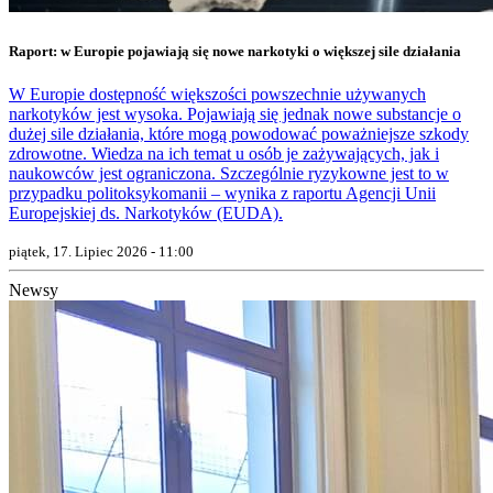
Raport: w Europie pojawiają się nowe narkotyki o większej sile działania
W Europie dostępność większości powszechnie używanych
narkotyków jest wysoka. Pojawiają się jednak nowe substancje o
dużej sile działania, które mogą powodować poważniejsze szkody
zdrowotne. Wiedza na ich temat u osób je zażywających, jak i
naukowców jest ograniczona. Szczególnie ryzykowne jest to w
przypadku politoksykomanii – wynika z raportu Agencji Unii
Europejskiej ds. Narkotyków (EUDA).
piątek, 17. Lipiec 2026 - 11:00
Newsy