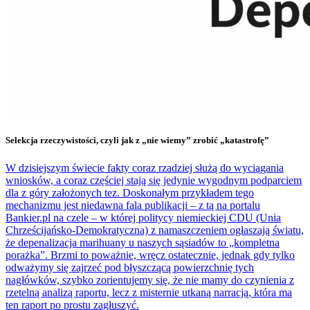
Selekcja rzeczywistości, czyli jak z „nie wiemy” zrobić „katastrofę”
W dzisiejszym świecie fakty coraz rzadziej służą do wyciągania
wniosków, a coraz częściej stają się jedynie wygodnym podparciem
dla z góry założonych tez. Doskonałym przykładem tego
mechanizmu jest niedawna fala publikacji – z tą na portalu
Bankier.pl na czele – w której politycy niemieckiej CDU (Unia
Chrześcijańsko-Demokratyczna) z namaszczeniem ogłaszają światu,
że depenalizacja marihuany u naszych sąsiadów to „kompletna
porażka”. Brzmi to poważnie, wręcz ostatecznie, jednak gdy tylko
odważymy się zajrzeć pod błyszczącą powierzchnię tych
nagłówków, szybko zorientujemy się, że nie mamy do czynienia z
rzetelną analizą raportu, lecz z misternie utkaną narracją, która ma
ten raport po prostu zagłuszyć.