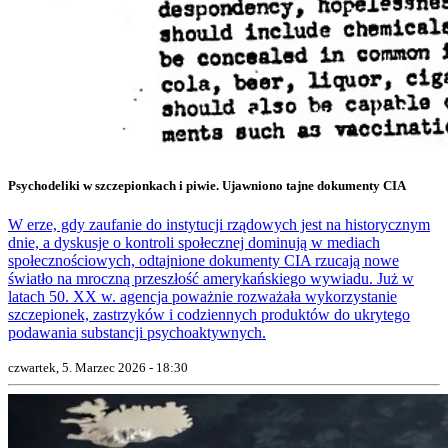
Psychodeliki w szczepionkach i piwie. Ujawniono tajne dokumenty CIA
W erze, gdy zaufanie do instytucji rządowych jest na historycznym
dnie, a dyskusje o kontroli społecznej dominują w mediach
społecznościowych, odtajnione dokumenty CIA rzucają nowe
światło na mroczną przeszłość amerykańskiego wywiadu. Już w
latach 50. XX w. agencja poważnie rozważała wykorzystanie
szczepionek, zastrzyków i codziennych produktów do ukrytego
podawania substancji psychoaktywnych.
czwartek, 5. Marzec 2026 - 18:30