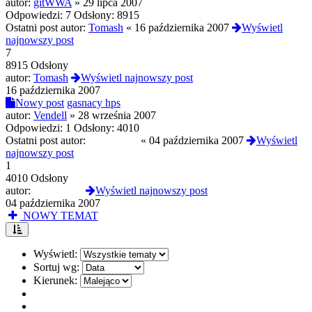
autor:
gitWWA
»
29 lipca 2007
Odpowiedzi:
7
Odsłony:
8915
Ostatni post autor:
Tomash
«
16 października 2007
Wyświetl
najnowszy post
7
8915 Odsłony
autor:
Tomash
Wyświetl najnowszy post
16 października 2007
Nowy post
gasnacy hps
autor:
Vendell
»
28 września 2007
Odpowiedzi:
1
Odsłony:
4010
Ostatni post autor:
polichlorek
«
04 października 2007
Wyświetl
najnowszy post
1
4010 Odsłony
autor:
polichlorek
Wyświetl najnowszy post
04 października 2007
NOWY TEMAT
Wyświetl:
Sortuj wg:
Kierunek: