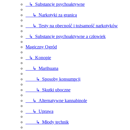
↳ Substancje psychoaktywne
↳ Narkotyki za granicą
↳ Testy na obecność i tożsamość narkotyków
↳ Substancje psychoaktywne a człowiek
Magiczny Ogród
↳ Konopie
↳ Marihuana
↳ Sposoby konsumpcji
↳ Skutki uboczne
↳ Alternatywne kannabinole
↳ Uprawa
↳ Młody technik