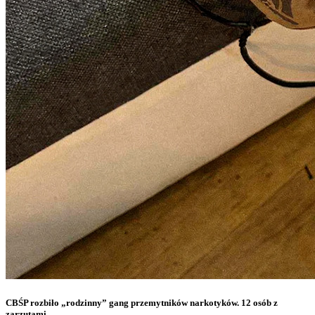
CBŚP rozbiło „rodzinny” gang przemytników narkotyków. 12 osób z
zarzutami