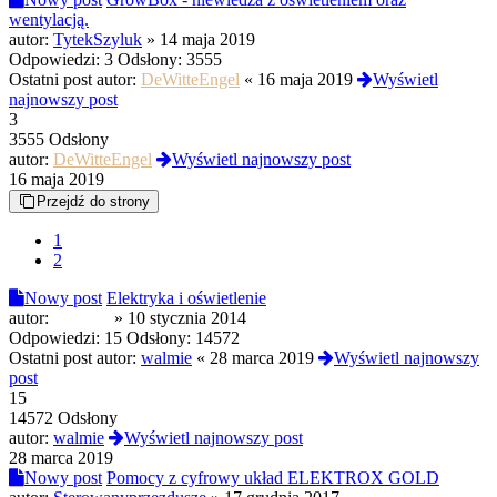
wentylacją.
autor:
TytekSzyluk
»
14 maja 2019
Odpowiedzi:
3
Odsłony:
3555
Ostatni post autor:
DeWitteEngel
«
16 maja 2019
Wyświetl
najnowszy post
3
3555 Odsłony
autor:
DeWitteEngel
Wyświetl najnowszy post
16 maja 2019
Przejdź do strony
1
2
Nowy post
Elektryka i oświetlenie
autor:
Dexxter
»
10 stycznia 2014
Odpowiedzi:
15
Odsłony:
14572
Ostatni post autor:
walmie
«
28 marca 2019
Wyświetl najnowszy
post
15
14572 Odsłony
autor:
walmie
Wyświetl najnowszy post
28 marca 2019
Nowy post
Pomocy z cyfrowy układ ELEKTROX GOLD