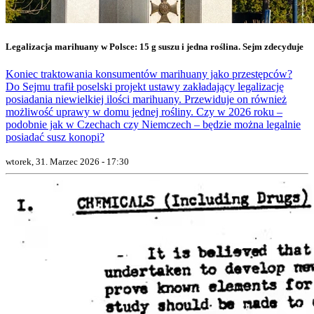
Legalizacja marihuany w Polsce: 15 g suszu i jedna roślina. Sejm zdecyduje
Koniec traktowania konsumentów marihuany jako przestępców?
Do Sejmu trafił poselski projekt ustawy zakładający legalizację
posiadania niewielkiej ilości marihuany. Przewiduje on również
możliwość uprawy w domu jednej rośliny. Czy w 2026 roku –
podobnie jak w Czechach czy Niemczech – będzie można legalnie
posiadać susz konopi?
wtorek, 31. Marzec 2026 - 17:30