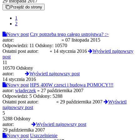
29 listopada 2017
Przejdź do strony
1
2
Nowy post
Czy potrzeba tego całego ustrojstwa? :>
autor:
BluszczykKurdybanek
»
07 listopada 2015
Odpowiedzi:
11
Odsłony:
10570
Ostatni post autor:
Jeep
«
14 stycznia 2016
Wyświetl najnowszy
post
11
10570 Odsłony
autor:
Jeep
Wyświetl najnowszy post
14 stycznia 2016
Nowy post
HPS 400W czesci i budowa POMOCY!!!
autor:
władeczek
»
27 października 2007
Odpowiedzi:
5
Odsłony:
5288
Ostatni post autor:
Pan Jah
«
29 października 2007
Wyświetl
najnowszy post
5
5288 Odsłony
autor:
Pan Jah
Wyświetl najnowszy post
29 października 2007
Nowy post
Uszczelnienie