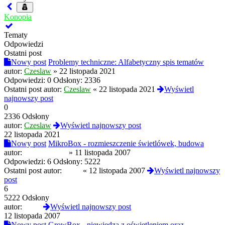
Konopia
Tematy
Odpowiedzi
Ostatni post
Nowy post
Problemy techniczne: Alfabetyczny spis tematów
autor:
Czeslaw
»
22 listopada 2021
Odpowiedzi:
0
Odsłony:
2336
Ostatni post autor:
Czeslaw
«
22 listopada 2021
Wyświetl
najnowszy post
0
2336 Odsłony
autor:
Czeslaw
Wyświetl najnowszy post
22 listopada 2021
Nowy post
MikroBox - rozmieszczenie świetlówek, budowa
autor:
OldSmuggler
»
11 listopada 2007
Odpowiedzi:
6
Odsłony:
5222
Ostatni post autor:
Ziolo
«
12 listopada 2007
Wyświetl najnowszy
post
6
5222 Odsłony
autor:
Ziolo
Wyświetl najnowszy post
12 listopada 2007
Nowy post
GrowBox - niewiedza z oświetleniem oraz