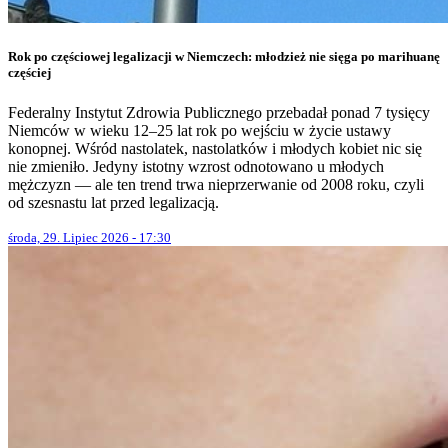
Rok po częściowej legalizacji w Niemczech: młodzież nie sięga po marihuanę
częściej
Federalny Instytut Zdrowia Publicznego przebadał ponad 7 tysięcy
Niemców w wieku 12–25 lat rok po wejściu w życie ustawy
konopnej. Wśród nastolatek, nastolatków i młodych kobiet nic się
nie zmieniło. Jedyny istotny wzrost odnotowano u młodych
mężczyzn — ale ten trend trwa nieprzerwanie od 2008 roku, czyli
od szesnastu lat przed legalizacją.
środa, 29. Lipiec 2026 - 17:30