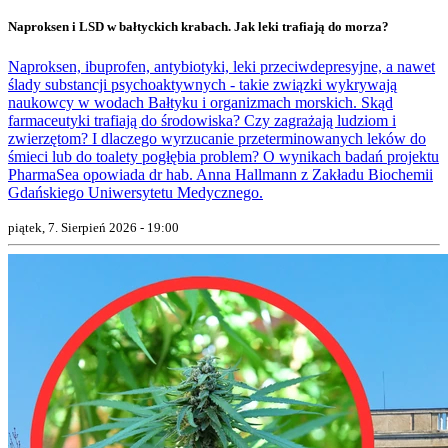
Naproksen i LSD w bałtyckich krabach. Jak leki trafiają do morza?
Naproksen, ibuprofen, antybiotyki, leki przeciwdepresyjne, a nawet
ślady substancji psychoaktywnych - takie związki wykrywają
naukowcy w wodach Bałtyku i organizmach morskich. Skąd
farmaceutyki trafiają do środowiska? Czy zagrażają ludziom i
zwierzętom? I dlaczego wyrzucanie przeterminowanych leków do
śmieci lub do toalety pogłębia problem? O wynikach badań projektu
PharmaSea opowiada dr hab. Anna Hallmann z Zakładu Biochemii
Gdańskiego Uniwersytetu Medycznego.
piątek, 7. Sierpień 2026 - 19:00