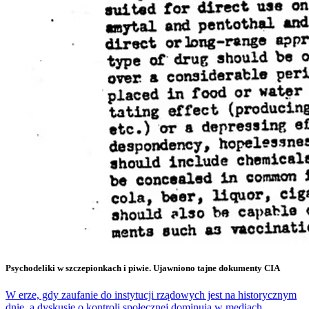
Psychodeliki w szczepionkach i piwie. Ujawniono tajne dokumenty CIA
W erze, gdy zaufanie do instytucji rządowych jest na historycznym
dnie, a dyskusje o kontroli społecznej dominują w mediach