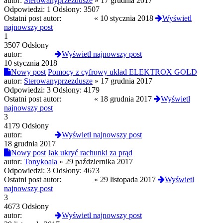
autor:
Sterowanyprzezdusze
»
17 grudnia 2017
Odpowiedzi:
1
Odsłony:
3507
Ostatni post autor:
Cyrenaik
«
10 stycznia 2018
Wyświetl
najnowszy post
1
3507 Odsłony
autor:
Cyrenaik
Wyświetl najnowszy post
10 stycznia 2018
Nowy post
Pomocy z cyfrowy układ ELEKTROX GOLD
autor:
Sterowanyprzezdusze
»
17 grudnia 2017
Odpowiedzi:
3
Odsłony:
4179
Ostatni post autor:
Cyrenaik
«
18 grudnia 2017
Wyświetl
najnowszy post
3
4179 Odsłony
autor:
Cyrenaik
Wyświetl najnowszy post
18 grudnia 2017
Nowy post
Jak ukryć rachunki za prąd
autor:
Tonykoala
»
29 października 2017
Odpowiedzi:
3
Odsłony:
4673
Ostatni post autor:
Cyrenaik
«
29 listopada 2017
Wyświetl
najnowszy post
3
4673 Odsłony
autor:
Cyrenaik
Wyświetl najnowszy post