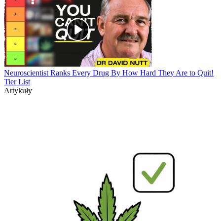
Neuroscientist Ranks Every Drug By How Hard They Are to Quit!
Tier List
Artykuły