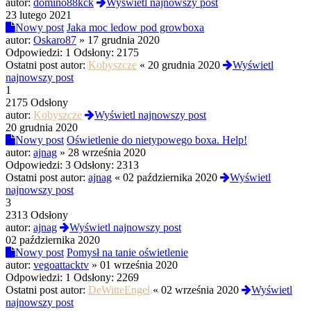
autor:
domino88kck
Wyświetl najnowszy post
23 lutego 2021
Nowy post
Jaka moc ledow pod growboxa
autor:
Oskaro87
»
17 grudnia 2020
Odpowiedzi:
1
Odsłony:
2175
Ostatni post autor:
Kobyszcze
«
20 grudnia 2020
Wyświetl
najnowszy post
1
2175 Odsłony
autor:
Kobyszcze
Wyświetl najnowszy post
20 grudnia 2020
Nowy post
Oświetlenie do nietypowego boxa. Help!
autor:
ajnag
»
28 września 2020
Odpowiedzi:
3
Odsłony:
2313
Ostatni post autor:
ajnag
«
02 października 2020
Wyświetl
najnowszy post
3
2313 Odsłony
autor:
ajnag
Wyświetl najnowszy post
02 października 2020
Nowy post
Pomysł na tanie oświetlenie
autor:
vegoattacktv
»
01 września 2020
Odpowiedzi:
1
Odsłony:
2269
Ostatni post autor:
DeWitteEngel
«
02 września 2020
Wyświetl
najnowszy post