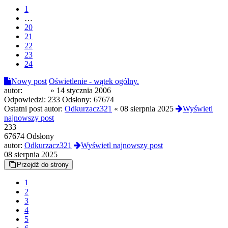
1
…
20
21
22
23
24
Nowy post
Oświetlenie - wątek ogólny.
autor:
Gum@
»
14 stycznia 2006
Odpowiedzi:
233
Odsłony:
67674
Ostatni post autor:
Odkurzacz321
«
08 sierpnia 2025
Wyświetl
najnowszy post
233
67674 Odsłony
autor:
Odkurzacz321
Wyświetl najnowszy post
08 sierpnia 2025
Przejdź do strony
1
2
3
4
5