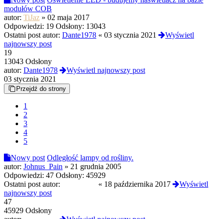
modułów COB
autor:
TiJaz
»
02 maja 2017
Odpowiedzi:
19
Odsłony:
13043
Ostatni post autor:
Dante1978
«
03 stycznia 2021
Wyświetl
najnowszy post
19
13043 Odsłony
autor:
Dante1978
Wyświetl najnowszy post
03 stycznia 2021
Przejdź do strony
1
2
3
4
5
Nowy post
Odległość lampy od rośliny.
autor:
Johnus_Pain
»
21 grudnia 2005
Odpowiedzi:
47
Odsłony:
45929
Ostatni post autor:
Mendeleev
«
18 października 2017
Wyświetl
najnowszy post
47
45929 Odsłony