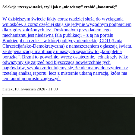
Selekcja rzeczywistości, czyli jak z „nie wiemy” zrobić „katastrofę”
W dzisiejszym świecie fakty coraz rzadziej służą do wyciągania
wniosków, a coraz częściej stają się jedynie wygodnym podparciem
dla z góry założonych tez. Doskonałym przykładem tego
mechanizmu jest niedawna fala publikacji – z tą na portalu
Bankier.pl na czele – w której politycy niemieckiej CDU (Unia
Chrześcijańsko-Demokratyczna) z namaszczeniem ogłaszają światu,
że depenalizacja marihuany u naszych sąsiadów to „kompletna
porażka”. Brzmi to poważnie, wręcz ostatecznie, jednak gdy tylko
odważymy się zajrzeć pod błyszczącą powierzchnię tych
nagłówków, szybko zorientujemy się, że nie mamy do czynienia z
rzetelną analizą raportu, lecz z misternie utkaną narracją, która ma
ten raport po prostu zagłuszyć.
piątek, 10. Kwiecień 2026 - 11:00