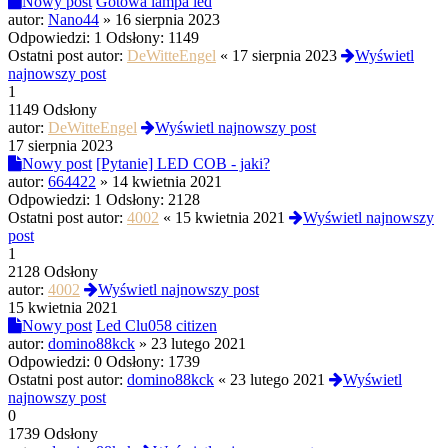
Nowy post
Gotowa lampa led
autor:
Nano44
»
16 sierpnia 2023
Odpowiedzi:
1
Odsłony:
1149
Ostatni post autor:
DeWitteEngel
«
17 sierpnia 2023
Wyświetl
najnowszy post
1
1149 Odsłony
autor:
DeWitteEngel
Wyświetl najnowszy post
17 sierpnia 2023
Nowy post
[Pytanie] LED COB - jaki?
autor:
664422
»
14 kwietnia 2021
Odpowiedzi:
1
Odsłony:
2128
Ostatni post autor:
4002
«
15 kwietnia 2021
Wyświetl najnowszy
post
1
2128 Odsłony
autor:
4002
Wyświetl najnowszy post
15 kwietnia 2021
Nowy post
Led Clu058 citizen
autor:
domino88kck
»
23 lutego 2021
Odpowiedzi:
0
Odsłony:
1739
Ostatni post autor:
domino88kck
«
23 lutego 2021
Wyświetl
najnowszy post
0
1739 Odsłony