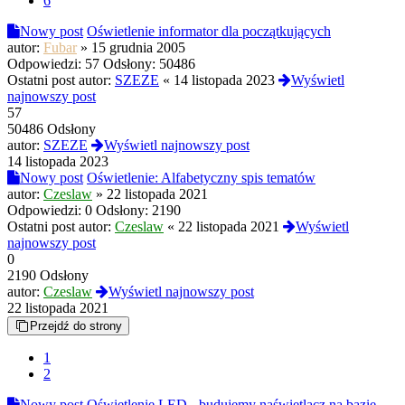
6
Nowy post
Oświetlenie informator dla początkujących
autor:
Fubar
»
15 grudnia 2005
Odpowiedzi:
57
Odsłony:
50486
Ostatni post autor:
SZEZE
«
14 listopada 2023
Wyświetl
najnowszy post
57
50486 Odsłony
autor:
SZEZE
Wyświetl najnowszy post
14 listopada 2023
Nowy post
Oświetlenie: Alfabetyczny spis tematów
autor:
Czeslaw
»
22 listopada 2021
Odpowiedzi:
0
Odsłony:
2190
Ostatni post autor:
Czeslaw
«
22 listopada 2021
Wyświetl
najnowszy post
0
2190 Odsłony
autor:
Czeslaw
Wyświetl najnowszy post
22 listopada 2021
Przejdź do strony
1
2
Nowy post
Oświetlenie LED - budujemy naświetlacz na bazie