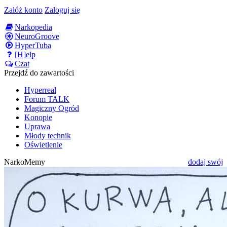
Załóż konto
Zaloguj się
Narkopedia
NeuroGroove
HyperTuba
[H]elp
Czat
Przejdź do zawartości
Hyperreal
Forum TALK
Magiczny Ogród
Konopie
Uprawa
Młody technik
Oświetlenie
NarkoMemy
dodaj swój