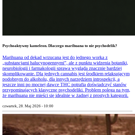
Psychoaktywny kameleon. Dlaczego marihuana to nie psychodelik?
Marihuana od dekad wrzucana jest do jednego worka z
„substancjami halucynogennymi”, ale z punktu widzenia botaniki,
neurobiologii i farmakologii sprawa wygląda znacznie bardziej
skomplikowanie. Dla jednych cannabis jest środkiem relaksującym
podobnym do alkoholu, dla innych narzędziem introspekcji, a
jeszcze inni po mocnej dawce THC potrafią doświadczyć stanów
przypominających klasyczne psychodeliki. Problem polega na tym,
że marihuana nie mieści się idealnie w żadnej z prostych kategorii.
czwartek, 28. Maj 2026 - 10:00