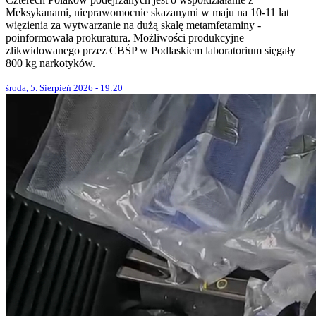
Meksykanami, nieprawomocnie skazanymi w maju na 10-11 lat
więzienia za wytwarzanie na dużą skalę metamfetaminy -
poinformowała prokuratura. Możliwości produkcyjne
zlikwidowanego przez CBŚP w Podlaskiem laboratorium sięgały
800 kg narkotyków.
środa, 5. Sierpień 2026 - 19:20