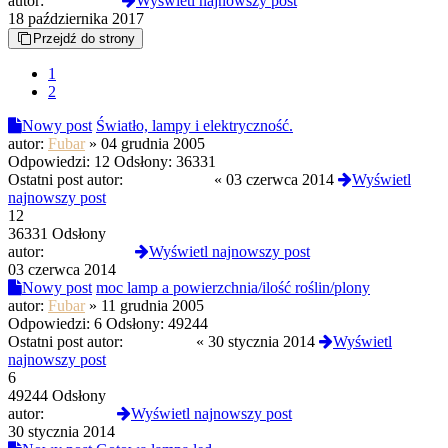
autor:
Mendeleev
Wyświetl najnowszy post
18 października 2017
Przejdź do strony
1
2
Nowy post
Światło, lampy i elektryczność.
autor:
Fubar
»
04 grudnia 2005
Odpowiedzi:
12
Odsłony:
36331
Ostatni post autor:
WildMonkey
«
03 czerwca 2014
Wyświetl
najnowszy post
12
36331 Odsłony
autor:
WildMonkey
Wyświetl najnowszy post
03 czerwca 2014
Nowy post
moc lamp a powierzchnia/ilość roślin/plony
autor:
Fubar
»
11 grudnia 2005
Odpowiedzi:
6
Odsłony:
49244
Ostatni post autor:
arthurking
«
30 stycznia 2014
Wyświetl
najnowszy post
6
49244 Odsłony
autor:
arthurking
Wyświetl najnowszy post
30 stycznia 2014