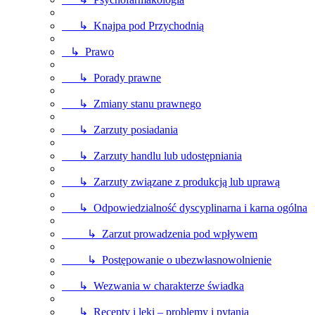
↳ Knajpa pod Przychodnią
↳ Prawo
↳ Porady prawne
↳ Zmiany stanu prawnego
↳ Zarzuty posiadania
↳ Zarzuty handlu lub udostępniania
↳ Zarzuty związane z produkcją lub uprawą
↳ Odpowiedzialność dyscyplinarna i karna ogólna
↳ Zarzut prowadzenia pod wpływem
↳ Postępowanie o ubezwłasnowolnienie
↳ Wezwania w charakterze świadka
↳ Recepty i leki – problemy i pytania