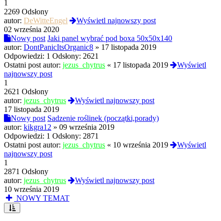
1
2269 Odsłony
autor:
DeWitteEngel
Wyświetl najnowszy post
02 września 2020
Nowy post
Jaki panel wybrać pod boxa 50x50x140
autor:
DontPanicItsOrganic8
»
17 listopada 2019
Odpowiedzi:
1
Odsłony:
2621
Ostatni post autor:
jezus_chytrus
«
17 listopada 2019
Wyświetl
najnowszy post
1
2621 Odsłony
autor:
jezus_chytrus
Wyświetl najnowszy post
17 listopada 2019
Nowy post
Sadzenie roślinek (początki,porady)
autor:
kikgra12
»
09 września 2019
Odpowiedzi:
1
Odsłony:
2871
Ostatni post autor:
jezus_chytrus
«
10 września 2019
Wyświetl
najnowszy post
1
2871 Odsłony
autor:
jezus_chytrus
Wyświetl najnowszy post
10 września 2019
NOWY TEMAT