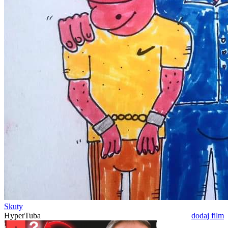
Skuty
HyperTuba
dodaj film