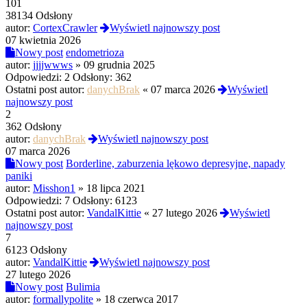
101
38134 Odsłony
autor:
CortexCrawler
Wyświetl najnowszy post
07 kwietnia 2026
Nowy post
endometrioza
autor:
jjjjwwws
»
09 grudnia 2025
Odpowiedzi:
2
Odsłony:
362
Ostatni post autor:
danychBrak
«
07 marca 2026
Wyświetl
najnowszy post
2
362 Odsłony
autor:
danychBrak
Wyświetl najnowszy post
07 marca 2026
Nowy post
Borderline, zaburzenia lękowo depresyjne, napady
paniki
autor:
Misshon1
»
18 lipca 2021
Odpowiedzi:
7
Odsłony:
6123
Ostatni post autor:
VandalKittie
«
27 lutego 2026
Wyświetl
najnowszy post
7
6123 Odsłony
autor:
VandalKittie
Wyświetl najnowszy post
27 lutego 2026
Nowy post
Bulimia
autor:
formallypolite
»
18 czerwca 2017