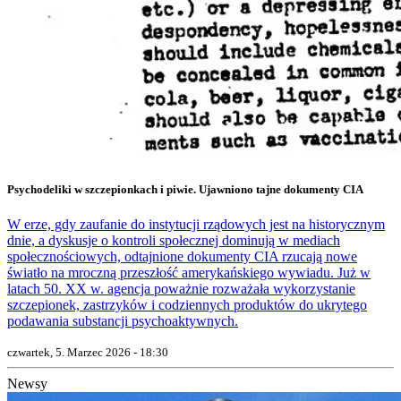
Psychodeliki w szczepionkach i piwie. Ujawniono tajne dokumenty CIA
W erze, gdy zaufanie do instytucji rządowych jest na historycznym
dnie, a dyskusje o kontroli społecznej dominują w mediach
społecznościowych, odtajnione dokumenty CIA rzucają nowe
światło na mroczną przeszłość amerykańskiego wywiadu. Już w
latach 50. XX w. agencja poważnie rozważała wykorzystanie
szczepionek, zastrzyków i codziennych produktów do ukrytego
podawania substancji psychoaktywnych.
czwartek, 5. Marzec 2026 - 18:30
Newsy