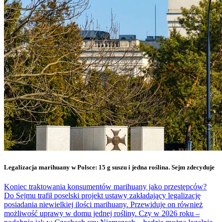
Legalizacja marihuany w Polsce: 15 g suszu i jedna roślina. Sejm zdecyduje
Koniec traktowania konsumentów marihuany jako przestępców?
Do Sejmu trafił poselski projekt ustawy zakładający legalizację
posiadania niewielkiej ilości marihuany. Przewiduje on również
możliwość uprawy w domu jednej rośliny. Czy w 2026 roku –