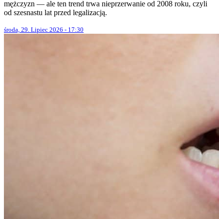
mężczyzn — ale ten trend trwa nieprzerwanie od 2008 roku, czyli
od szesnastu lat przed legalizacją.
środa, 29. Lipiec 2026 - 17:30