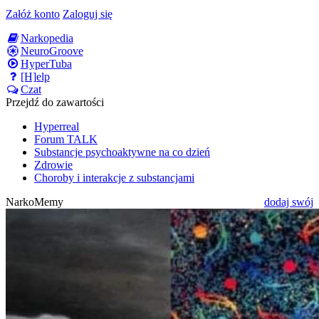
Załóż konto
Zaloguj się
Narkopedia
NeuroGroove
HyperTuba
[H]elp
Czat
Przejdź do zawartości
Hyperreal
Forum TALK
Substancje psychoaktywne na co dzień
Zdrowie
Choroby i interakcje z substancjami
NarkoMemy
dodaj swój