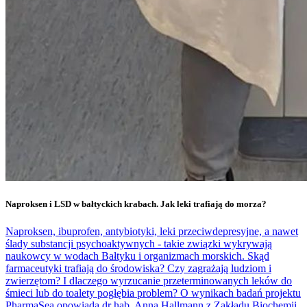
Naproksen i LSD w bałtyckich krabach. Jak leki trafiają do morza?
Naproksen, ibuprofen, antybiotyki, leki przeciwdepresyjne, a nawet
ślady substancji psychoaktywnych - takie związki wykrywają
naukowcy w wodach Bałtyku i organizmach morskich. Skąd
farmaceutyki trafiają do środowiska? Czy zagrażają ludziom i
zwierzętom? I dlaczego wyrzucanie przeterminowanych leków do
śmieci lub do toalety pogłębia problem? O wynikach badań projektu
PharmaSea opowiada dr hab. Anna Hallmann z Zakładu Biochemii