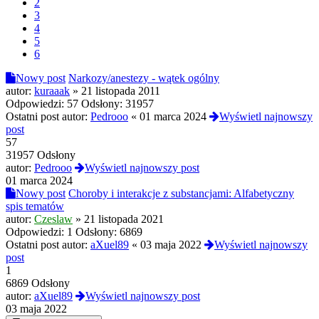
2
3
4
5
6
Nowy post
Narkozy/anestezy - wątek ogólny
autor:
kuraaak
»
21 listopada 2011
Odpowiedzi:
57
Odsłony:
31957
Ostatni post autor:
Pedrooo
«
01 marca 2024
Wyświetl najnowszy
post
57
31957 Odsłony
autor:
Pedrooo
Wyświetl najnowszy post
01 marca 2024
Nowy post
Choroby i interakcje z substancjami: Alfabetyczny
spis tematów
autor:
Czeslaw
»
21 listopada 2021
Odpowiedzi:
1
Odsłony:
6869
Ostatni post autor:
aXuel89
«
03 maja 2022
Wyświetl najnowszy
post
1
6869 Odsłony
autor:
aXuel89
Wyświetl najnowszy post
03 maja 2022