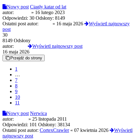
Nowy post
Ciągły katar od lat
autor:
dngkdh
»
16 lutego 2023
Odpowiedzi:
30
Odsłony:
8149
Ostatni post autor:
sarkie
«
16 maja 2026
Wyświetl najnowszy
post
30
8149 Odsłony
autor:
sarkie
Wyświetl najnowszy post
16 maja 2026
Przejdź do strony
1
…
7
8
9
10
11
Nowy post
Nerwica
autor:
vi4rus
»
25 listopada 2011
Odpowiedzi:
101
Odsłony:
38134
Ostatni post autor:
CortexCrawler
«
07 kwietnia 2026
Wyświetl
najnowszy post