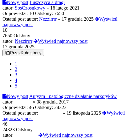
Nowy post
Łuszczyca a dragi
autor:
SosCzosnkowy
»
16 lutego 2021
Odpowiedzi:
10
Odsłony:
7650
Ostatni post autor:
Nezzirrrr
«
17 grudnia 2025
Wyświetl
najnowszy post
10
7650 Odsłony
autor:
Nezzirrrr
Wyświetl najnowszy post
17 grudnia 2025
Przejdź do strony
1
2
3
4
5
Nowy post
Autyzm - patologiczne działanie narkotyków
autor:
endother
»
08 grudnia 2017
Odpowiedzi:
46
Odsłony:
24323
Ostatni post autor:
FireDragon
«
19 listopada 2025
Wyświetl
najnowszy post
46
24323 Odsłony
autor:
FireDragon
Wyświetl najnowszy post