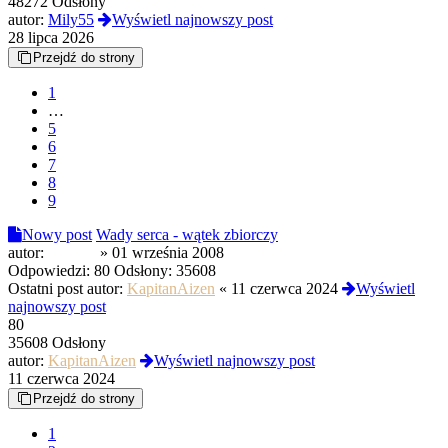
48272 Odsłony
autor:
Mily55
Wyświetl najnowszy post
28 lipca 2026
Przejdź do strony
1
…
5
6
7
8
9
Nowy post
Wady serca - wątek zbiorczy
autor:
Stander
»
01 września 2008
Odpowiedzi:
80
Odsłony:
35608
Ostatni post autor:
KapitanAizen
«
11 czerwca 2024
Wyświetl
najnowszy post
80
35608 Odsłony
autor:
KapitanAizen
Wyświetl najnowszy post
11 czerwca 2024
Przejdź do strony
1