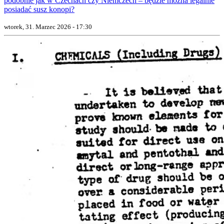
podobnie jak w Czechach czy Niemczech – będzie można legalnie
posiadać susz konopi?
wtorek, 31. Marzec 2026 - 17:30