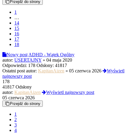
Przejdź do strony
1
…
14
15
16
17
18
Nowy post
ADHD - Wątek Ogólny
autor:
USERTAJNY
»
04 maja 2020
Odpowiedzi:
178
Odsłony:
41817
Ostatni post autor:
KapitanAizen
«
05 czerwca 2026
Wyświetl
najnowszy post
178
41817 Odsłony
autor:
KapitanAizen
Wyświetl najnowszy post
05 czerwca 2026
Przejdź do strony
1
2
3
4