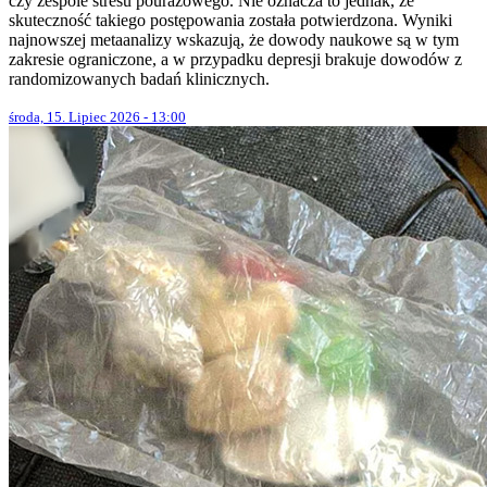
czy zespole stresu pourazowego. Nie oznacza to jednak, że
skuteczność takiego postępowania została potwierdzona. Wyniki
najnowszej metaanalizy wskazują, że dowody naukowe są w tym
zakresie ograniczone, a w przypadku depresji brakuje dowodów z
randomizowanych badań klinicznych.
środa, 15. Lipiec 2026 - 13:00