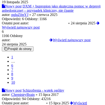
19 listopada 2025
Nowy post
DXM + bupropion jako skuteczna pomoc w depresji
anhedonicznej – przypadek kliniczny, nie ćpanie
autor:
pqluZfmYJ
»
27 czerwca 2025
Odpowiedzi:
6
Odsłony:
1166
Ostatni post autor:
PowaznyRozwazny3322
«
24 sierpnia 2025
Wyświetl najnowszy post
6
1166 Odsłony
autor:
PowaznyRozwazny3322
Wyświetl najnowszy post
24 sierpnia 2025
Przejdź do strony
1
…
6
7
8
9
10
Nowy post
Schizofrenia - wątek ogólny
autor:
ChemistryBrain
»
15 lipca 2017
Odpowiedzi:
94
Odsłony:
43216
Ostatni post autor:
245trioxin
«
15 lipca 2025
Wyświetl