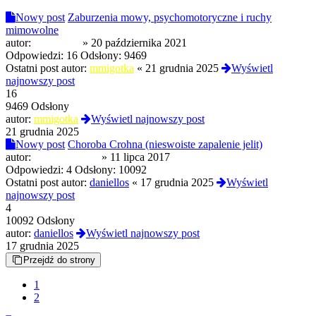
Nowy post
Zaburzenia mowy, psychomotoryczne i ruchy
mimowolne
autor:
garry7853
»
20 października 2021
Odpowiedzi:
16
Odsłony:
9469
Ostatni post autor:
mmigotka
«
21 grudnia 2025
Wyświetl
najnowszy post
16
9469 Odsłony
autor:
mmigotka
Wyświetl najnowszy post
21 grudnia 2025
Nowy post
Choroba Crohna (nieswoiste zapalenie jelit)
autor:
FractalGrinder
»
11 lipca 2017
Odpowiedzi:
4
Odsłony:
10092
Ostatni post autor:
daniellos
«
17 grudnia 2025
Wyświetl
najnowszy post
4
10092 Odsłony
autor:
daniellos
Wyświetl najnowszy post
17 grudnia 2025
Przejdź do strony
1
2