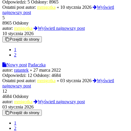
Odpowiedzi:
5
Odsłony:
8965
Ostatni post autor:
mmigotka
«
10 stycznia 2026
Wyświetl
najnowszy post
5
8965 Odsłony
autor:
mmigotka
Wyświetl najnowszy post
10 stycznia 2026
Przejdź do strony
1
2
Nowy post
Padaczka
autor:
ratantek
»
27 marca 2022
Odpowiedzi:
12
Odsłony:
4684
Ostatni post autor:
mmigotka
«
03 stycznia 2026
Wyświetl
najnowszy post
12
4684 Odsłony
autor:
mmigotka
Wyświetl najnowszy post
03 stycznia 2026
Przejdź do strony
1
2