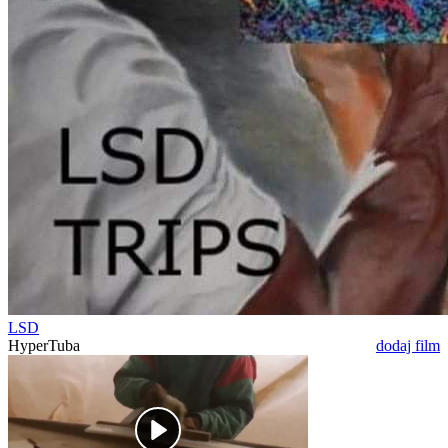
LSD
HyperTuba
dodaj film