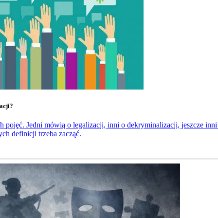
acji?
ojęć. Jedni mówią o legalizacji, inni o dekryminalizacji, jeszcze inni
ch definicji trzeba zacząć.