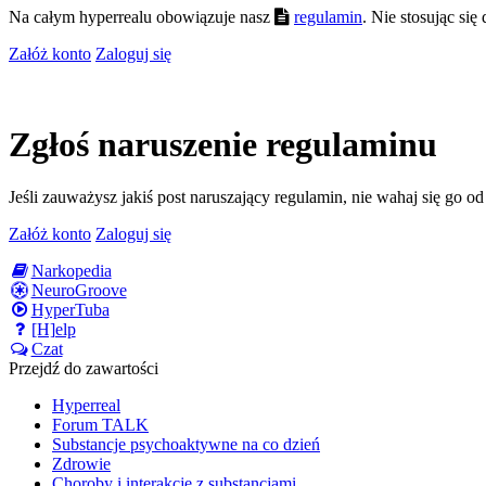
Na całym hyperrealu obowiązuje nasz
regulamin
. Nie stosując si
Załóż konto
Zaloguj się
Zgłoś naruszenie regulaminu
Jeśli zauważysz jakiś post naruszający regulamin, nie wahaj się go o
Załóż konto
Zaloguj się
Narkopedia
NeuroGroove
HyperTuba
[H]elp
Czat
Przejdź do zawartości
Hyperreal
Forum TALK
Substancje psychoaktywne na co dzień
Zdrowie
Choroby i interakcje z substancjami