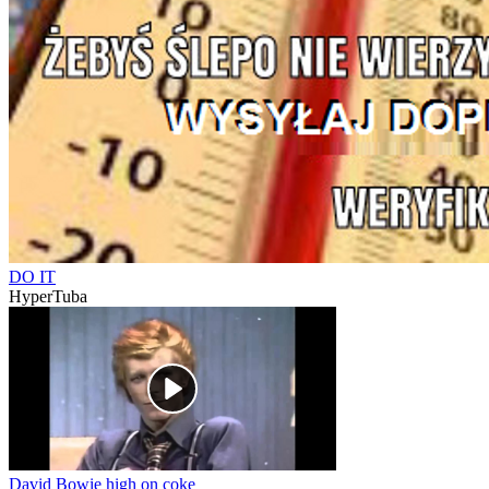
DO IT
HyperTuba
David Bowie high on coke