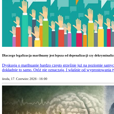
Dlaczego legalizacja marihuany jest lepsza od depenalizacji czy dekryminaliz
Dyskusja o marihuanie bardzo często grzęźnie już na poziomie samych p
dokładnie to samo. Otóż nie oznaczają. I właśnie od wyprostowania ty
środa, 17. Czerwiec 2026 - 16:00