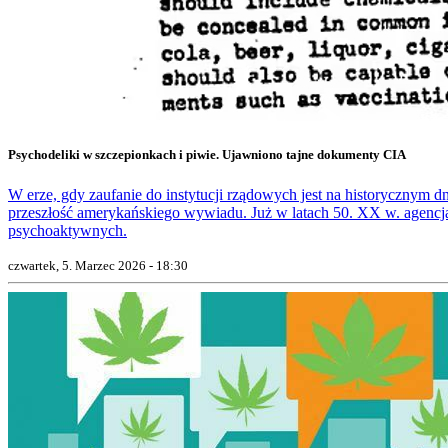
Psychodeliki w szczepionkach i piwie. Ujawniono tajne dokumenty CIA
W erze, gdy zaufanie do instytucji rządowych jest na historycznym 
przeszłość amerykańskiego wywiadu. Już w latach 50. XX w. agencj
psychoaktywnych.
czwartek, 5. Marzec 2026 - 18:30