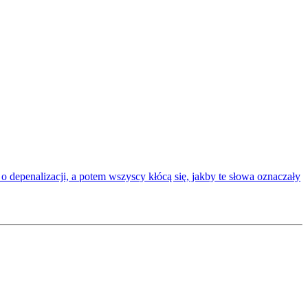
 o depenalizacji, a potem wszyscy kłócą się, jakby te słowa oznaczały