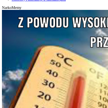
NarkoMemy