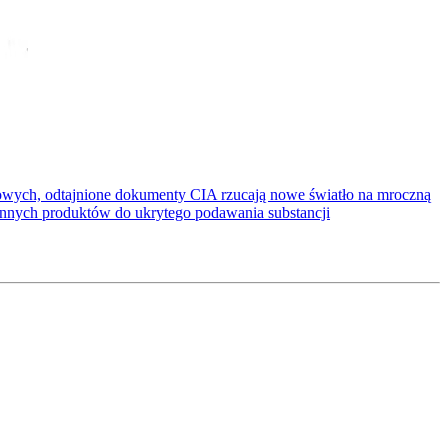
ściowych, odtajnione dokumenty CIA rzucają nowe światło na mroczną
ennych produktów do ukrytego podawania substancji