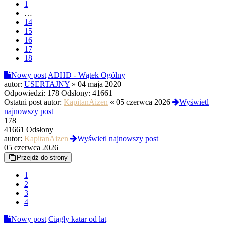
1
…
14
15
16
17
18
Nowy post
ADHD - Wątek Ogólny
autor:
USERTAJNY
»
04 maja 2020
Odpowiedzi:
178
Odsłony:
41661
Ostatni post autor:
KapitanAizen
«
05 czerwca 2026
Wyświetl
najnowszy post
178
41661 Odsłony
autor:
KapitanAizen
Wyświetl najnowszy post
05 czerwca 2026
Przejdź do strony
1
2
3
4
Nowy post
Ciągły katar od lat