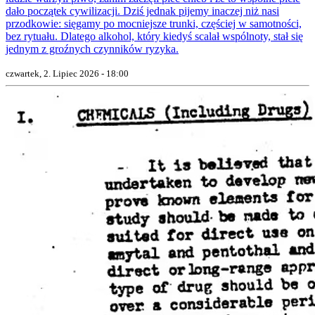
dało początek cywilizacji. Dziś jednak pijemy inaczej niż nasi
przodkowie: sięgamy po mocniejsze trunki, częściej w samotności,
bez rytuału. Dlatego alkohol, który kiedyś scalał wspólnoty, stał się
jednym z groźnych czynników ryzyka.
czwartek, 2. Lipiec 2026 - 18:00