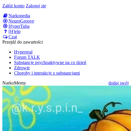
Załóż konto
Zaloguj się
Narkopedia
NeuroGroove
HyperTuba
[H]elp
Czat
Przejdź do zawartości
Hyperreal
Forum TALK
Substancje psychoaktywne na co dzień
Zdrowie
Choroby i interakcje z substancjami
NarkoMemy
dodaj swój