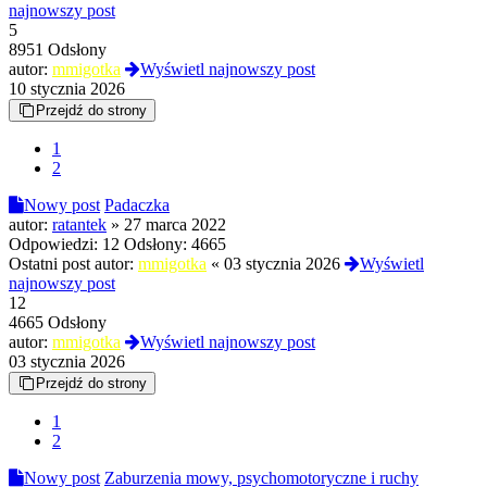
najnowszy post
5
8951 Odsłony
autor:
mmigotka
Wyświetl najnowszy post
10 stycznia 2026
Przejdź do strony
1
2
Nowy post
Padaczka
autor:
ratantek
»
27 marca 2022
Odpowiedzi:
12
Odsłony:
4665
Ostatni post autor:
mmigotka
«
03 stycznia 2026
Wyświetl
najnowszy post
12
4665 Odsłony
autor:
mmigotka
Wyświetl najnowszy post
03 stycznia 2026
Przejdź do strony
1
2
Nowy post
Zaburzenia mowy, psychomotoryczne i ruchy