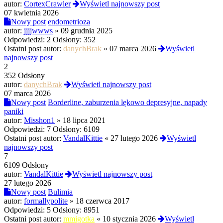
autor:
CortexCrawler
Wyświetl najnowszy post
07 kwietnia 2026
Nowy post
endometrioza
autor:
jjjjwwws
»
09 grudnia 2025
Odpowiedzi:
2
Odsłony:
352
Ostatni post autor:
danychBrak
«
07 marca 2026
Wyświetl
najnowszy post
2
352 Odsłony
autor:
danychBrak
Wyświetl najnowszy post
07 marca 2026
Nowy post
Borderline, zaburzenia lękowo depresyjne, napady
paniki
autor:
Misshon1
»
18 lipca 2021
Odpowiedzi:
7
Odsłony:
6109
Ostatni post autor:
VandalKittie
«
27 lutego 2026
Wyświetl
najnowszy post
7
6109 Odsłony
autor:
VandalKittie
Wyświetl najnowszy post
27 lutego 2026
Nowy post
Bulimia
autor:
formallypolite
»
18 czerwca 2017
Odpowiedzi:
5
Odsłony:
8951
Ostatni post autor:
mmigotka
«
10 stycznia 2026
Wyświetl