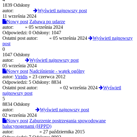
1839 Odsłony
autor:
GTB488
Wyświetl najnowszy post
11 września 2024
Nowy post
Zabawa po udarze
autor:
pz3e
»
05 września 2024
Odpowiedzi:
0
Odsłony:
1047
Ostatni post autor:
pz3e
«
05 września 2024
Wyświetl najnowszy
post
0
1047 Odsłony
autor:
pz3e
Wyświetl najnowszy post
05 września 2024
Nowy post
Nadciśnienie - wątek ogólny
autor:
Viridis
»
23 czerwca 2012
Odpowiedzi:
5
Odsłony:
8834
Ostatni post autor:
PolskiLen
«
02 września 2024
Wyświetl
najnowszy post
5
8834 Odsłony
autor:
PolskiLen
Wyświetl najnowszy post
02 września 2024
Nowy post
Zaburzenie postrzegania spowodowane
halucynogenami (HPPD)
autor:
paulocoelho
»
27 października 2015