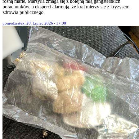
rosną mafie, Marsylia zmaga się z kolejną falą gangsterskich
porachunków, a eksperci alarmują, że kraj mierzy się z kryzysem
zdrowia publicznego.
poniedziałek, 20. Lipiec 2026 - 17:00