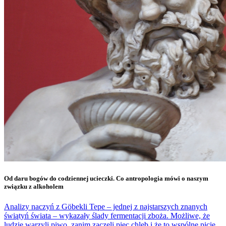
Od daru bogów do codziennej ucieczki. Co antropologia mówi o naszym
związku z alkoholem
Analizy naczyń z Göbekli Tepe – jednej z najstarszych znanych
świątyń świata – wykazały ślady fermentacji zboża. Możliwe, że
ludzie warzyli piwo, zanim zaczęli piec chleb i że to wspólne picie