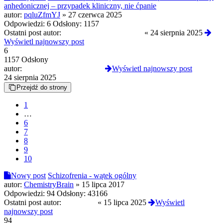
anhedonicznej – przypadek kliniczny, nie ćpanie
autor:
pqluZfmYJ
»
27 czerwca 2025
Odpowiedzi:
6
Odsłony:
1157
Ostatni post autor:
PowaznyRozwazny3322
«
24 sierpnia 2025
Wyświetl najnowszy post
6
1157 Odsłony
autor:
PowaznyRozwazny3322
Wyświetl najnowszy post
24 sierpnia 2025
Przejdź do strony
1
…
6
7
8
9
10
Nowy post
Schizofrenia - wątek ogólny
autor:
ChemistryBrain
»
15 lipca 2017
Odpowiedzi:
94
Odsłony:
43166
Ostatni post autor:
245trioxin
«
15 lipca 2025
Wyświetl
najnowszy post
94