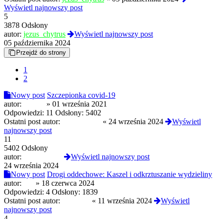
Wyświetl najnowszy post
5
3878 Odsłony
autor:
jezus_chytrus
Wyświetl najnowszy post
05 października 2024
Przejdź do strony
1
2
Nowy post
Szczepionka covid-19
autor:
loggan
»
01 września 2021
Odpowiedzi:
11
Odsłony:
5402
Ostatni post autor:
manchester4
«
24 września 2024
Wyświetl
najnowszy post
11
5402 Odsłony
autor:
manchester4
Wyświetl najnowszy post
24 września 2024
Nowy post
Drogi oddechowe: Kaszel i odkrztuszanie wydzieliny
autor:
Piu
»
18 czerwca 2024
Odpowiedzi:
4
Odsłony:
1839
Ostatni post autor:
GTB488
«
11 września 2024
Wyświetl
najnowszy post
4