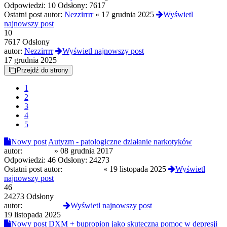
Odpowiedzi:
10
Odsłony:
7617
Ostatni post autor:
Nezzirrrr
«
17 grudnia 2025
Wyświetl
najnowszy post
10
7617 Odsłony
autor:
Nezzirrrr
Wyświetl najnowszy post
17 grudnia 2025
Przejdź do strony
1
2
3
4
5
Nowy post
Autyzm - patologiczne działanie narkotyków
autor:
endother
»
08 grudnia 2017
Odpowiedzi:
46
Odsłony:
24273
Ostatni post autor:
FireDragon
«
19 listopada 2025
Wyświetl
najnowszy post
46
24273 Odsłony
autor:
FireDragon
Wyświetl najnowszy post
19 listopada 2025
Nowy post
DXM + bupropion jako skuteczna pomoc w depresji