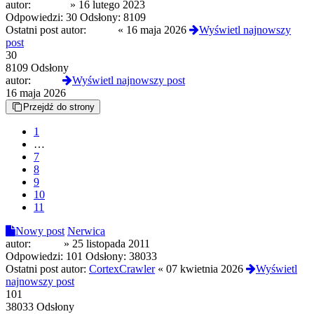
autor:
dngkdh
»
16 lutego 2023
Odpowiedzi:
30
Odsłony:
8109
Ostatni post autor:
sarkie
«
16 maja 2026
Wyświetl najnowszy
post
30
8109 Odsłony
autor:
sarkie
Wyświetl najnowszy post
16 maja 2026
Przejdź do strony
1
…
7
8
9
10
11
Nowy post
Nerwica
autor:
vi4rus
»
25 listopada 2011
Odpowiedzi:
101
Odsłony:
38033
Ostatni post autor:
CortexCrawler
«
07 kwietnia 2026
Wyświetl
najnowszy post
101
38033 Odsłony