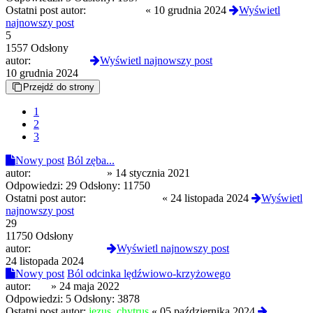
Ostatni post autor:
spokojnie07
«
10 grudnia 2024
Wyświetl
najnowszy post
5
1557 Odsłony
autor:
spokojnie07
Wyświetl najnowszy post
10 grudnia 2024
Przejdź do strony
1
2
3
Nowy post
Ból zęba...
autor:
Verbalhologram
»
14 stycznia 2021
Odpowiedzi:
29
Odsłony:
11750
Ostatni post autor:
Verbalhologram
«
24 listopada 2024
Wyświetl
najnowszy post
29
11750 Odsłony
autor:
Verbalhologram
Wyświetl najnowszy post
24 listopada 2024
Nowy post
Ból odcinka lędźwiowo-krzyżowego
autor:
Piu
»
24 maja 2022
Odpowiedzi:
5
Odsłony:
3878
Ostatni post autor:
jezus_chytrus
«
05 października 2024