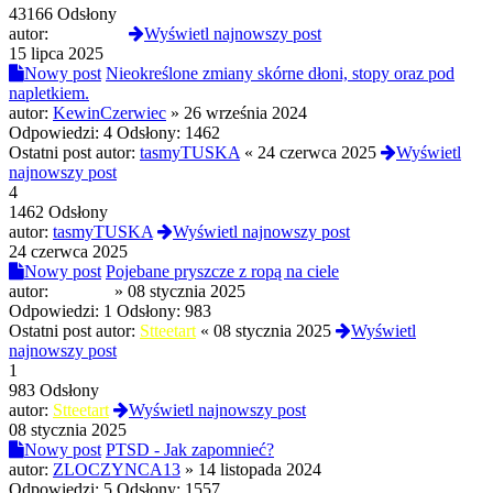
43166 Odsłony
autor:
245trioxin
Wyświetl najnowszy post
15 lipca 2025
Nowy post
Nieokreślone zmiany skórne dłoni, stopy oraz pod
napletkiem.
autor:
KewinCzerwiec
»
26 września 2024
Odpowiedzi:
4
Odsłony:
1462
Ostatni post autor:
tasmyTUSKA
«
24 czerwca 2025
Wyświetl
najnowszy post
4
1462 Odsłony
autor:
tasmyTUSKA
Wyświetl najnowszy post
24 czerwca 2025
Nowy post
Pojebane pryszcze z ropą na ciele
autor:
Wincent
»
08 stycznia 2025
Odpowiedzi:
1
Odsłony:
983
Ostatni post autor:
Stteetart
«
08 stycznia 2025
Wyświetl
najnowszy post
1
983 Odsłony
autor:
Stteetart
Wyświetl najnowszy post
08 stycznia 2025
Nowy post
PTSD - Jak zapomnieć?
autor:
ZLOCZYNCA13
»
14 listopada 2024
Odpowiedzi:
5
Odsłony:
1557