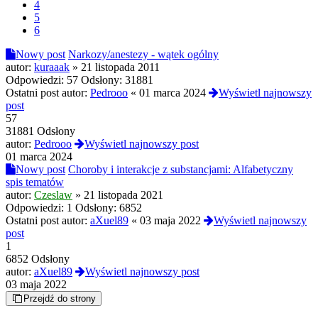
4
5
6
Nowy post
Narkozy/anestezy - wątek ogólny
autor:
kuraaak
»
21 listopada 2011
Odpowiedzi:
57
Odsłony:
31881
Ostatni post autor:
Pedrooo
«
01 marca 2024
Wyświetl najnowszy
post
57
31881 Odsłony
autor:
Pedrooo
Wyświetl najnowszy post
01 marca 2024
Nowy post
Choroby i interakcje z substancjami: Alfabetyczny
spis tematów
autor:
Czeslaw
»
21 listopada 2021
Odpowiedzi:
1
Odsłony:
6852
Ostatni post autor:
aXuel89
«
03 maja 2022
Wyświetl najnowszy
post
1
6852 Odsłony
autor:
aXuel89
Wyświetl najnowszy post
03 maja 2022
Przejdź do strony