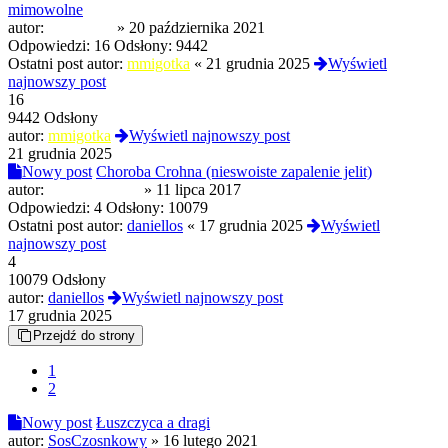
mimowolne
autor:
garry7853
»
20 października 2021
Odpowiedzi:
16
Odsłony:
9442
Ostatni post autor:
mmigotka
«
21 grudnia 2025
Wyświetl
najnowszy post
16
9442 Odsłony
autor:
mmigotka
Wyświetl najnowszy post
21 grudnia 2025
Nowy post
Choroba Crohna (nieswoiste zapalenie jelit)
autor:
FractalGrinder
»
11 lipca 2017
Odpowiedzi:
4
Odsłony:
10079
Ostatni post autor:
daniellos
«
17 grudnia 2025
Wyświetl
najnowszy post
4
10079 Odsłony
autor:
daniellos
Wyświetl najnowszy post
17 grudnia 2025
Przejdź do strony
1
2
Nowy post
Łuszczyca a dragi
autor:
SosCzosnkowy
»
16 lutego 2021