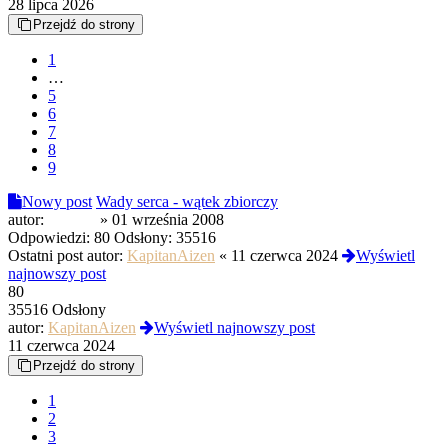
28 lipca 2026
Przejdź do strony
1
…
5
6
7
8
9
Nowy post
Wady serca - wątek zbiorczy
autor:
Stander
»
01 września 2008
Odpowiedzi:
80
Odsłony:
35516
Ostatni post autor:
KapitanAizen
«
11 czerwca 2024
Wyświetl
najnowszy post
80
35516 Odsłony
autor:
KapitanAizen
Wyświetl najnowszy post
11 czerwca 2024
Przejdź do strony
1
2
3