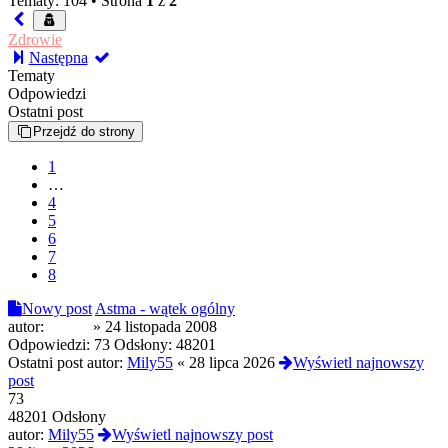
Tematy: 104 •
Strona
1
z
2
Zdrowie
Następna
Tematy
Odpowiedzi
Ostatni post
Przejdź do strony
1
…
4
5
6
7
8
Nowy post
Astma - wątek ogólny
autor:
Keeda
»
24 listopada 2008
Odpowiedzi:
73
Odsłony:
48201
Ostatni post autor:
Mily55
«
28 lipca 2026
Wyświetl najnowszy
post
73
48201 Odsłony
autor:
Mily55
Wyświetl najnowszy post