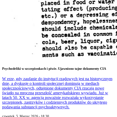
Psychodeliki w szczepionkach i piwie. Ujawniono tajne dokumenty CIA
W erze, gdy zaufanie do instytucji rządowych jest na historycznym
dnie, a dyskusje o kontroli społecznej dominują w mediach
społecznościowych, odtajnione dokumenty CIA rzucają nowe
światło na mroczną przeszłość amerykańskiego wywiadu. Już w
latach 50. XX w. agencja poważnie rozważała wykorzystanie
szczepionek, zastrzyków i codziennych produktów do ukrytego
podawania substancji psychoaktywnych.
czwartek, 5. Marzec 2026 - 18:30