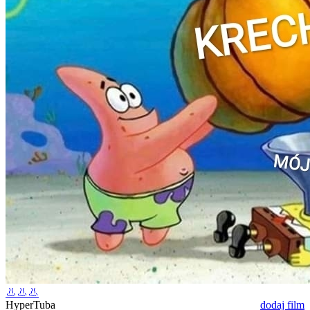
👃👃👃
HyperTuba
dodaj film