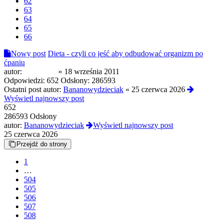
62
63
64
65
66
Nowy post
Dieta - czyli co jeść aby odbudować organizm po
ćpaniu
autor:
DilerTwoj
»
18 września 2011
Odpowiedzi:
652
Odsłony:
286593
Ostatni post autor:
Bananowydzieciak
«
25 czerwca 2026
Wyświetl najnowszy post
652
286593 Odsłony
autor:
Bananowydzieciak
Wyświetl najnowszy post
25 czerwca 2026
Przejdź do strony
1
…
504
505
506
507
508