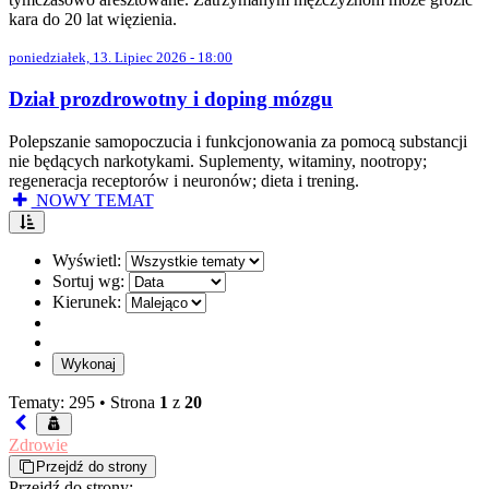
kara do 20 lat więzienia.
poniedziałek, 13. Lipiec 2026 - 18:00
Dział prozdrowotny i doping mózgu
Polepszanie samopoczucia i funkcjonowania za pomocą substancji
nie będących narkotykami. Suplementy, witaminy, nootropy;
regeneracja receptorów i neuronów; dieta i trening.
NOWY TEMAT
Wyświetl:
Sortuj wg:
Kierunek:
Tematy: 295 •
Strona
1
z
20
Zdrowie
Przejdź do strony
Przejdź do strony: