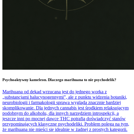
Psychoaktywny kameleon. Dlaczego marihuana to nie psychodelik?
Marihuana od dekad wrzucana jest do jednego worka z
„substancjami halucynogennymi”, ale z punktu widzenia botaniki,
neurobiologii i farmakologii sprawa wygląda znacznie bardziej
skomplikowanie. Dla jednych cannabis jest środkiem relaksującym
podobnym do alkoholu, dla innych narzędziem introspekcji, a
jeszcze inni po mocnej dawce THC potrafią doświadczyć stanów
przypominających klasyczne psychodeliki. Problem polega na tym,
że marihuana nie mieści się idealnie w żadnej z prostych kategorii.