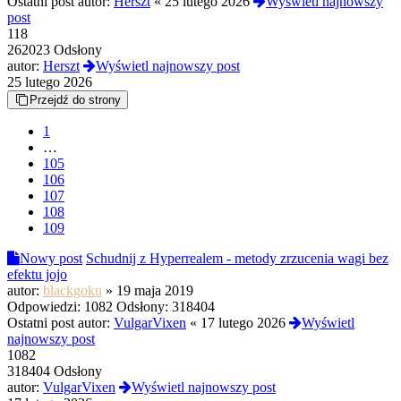
Ostatni post autor:
Herszt
«
25 lutego 2026
Wyświetl najnowszy
post
118
262023 Odsłony
autor:
Herszt
Wyświetl najnowszy post
25 lutego 2026
Przejdź do strony
1
…
105
106
107
108
109
Nowy post
Schudnij z Hyperrealem - metody zrzucenia wagi bez
efektu jojo
autor:
blackgoku
»
19 maja 2019
Odpowiedzi:
1082
Odsłony:
318404
Ostatni post autor:
VulgarVixen
«
17 lutego 2026
Wyświetl
najnowszy post
1082
318404 Odsłony
autor:
VulgarVixen
Wyświetl najnowszy post