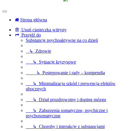
Strona główna
Usuń ciasteczka witryny
Przejdź do
Substancje psychoaktywne na co dzień
↳ Zdrowie
↳ Sytuacje kryzysowe
↳ Postępowanie i rady – kompendia
↳ Minimalizacja szkód i prewencja efektów
ubocznych
↳ Dział prozdrowotny i doping mózgu
↳ Zaburzenia somatyczne, psychiczne i
psychosomatyczne
↳ Choroby i interakcje z substancjami