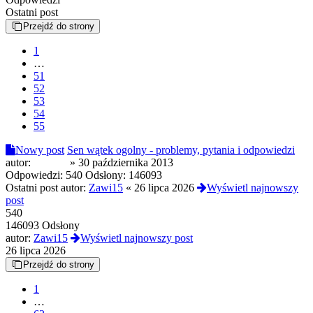
Ostatni post
Przejdź do strony
1
…
51
52
53
54
55
Nowy post
Sen wątek ogolny - problemy, pytania i odpowiedzi
autor:
pride95
»
30 października 2013
Odpowiedzi:
540
Odsłony:
146093
Ostatni post autor:
Zawi15
«
26 lipca 2026
Wyświetl najnowszy
post
540
146093 Odsłony
autor:
Zawi15
Wyświetl najnowszy post
26 lipca 2026
Przejdź do strony
1
…