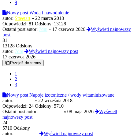
9
Nowy post
Woda i nawodnienie
autor:
Stteetart
»
22 marca 2018
Odpowiedzi:
81
Odsłony:
13128
Ostatni post autor:
7dni
«
17 czerwca 2026
Wyświetl najnowszy
post
81
13128 Odsłony
autor:
7dni
Wyświetl najnowszy post
17 czerwca 2026
Przejdź do strony
1
2
3
Nowy post
Napoje izotoniczne / wody witaminizowane
autor:
kaneshiro
»
22 września 2018
Odpowiedzi:
24
Odsłony:
5710
Ostatni post autor:
MustangGT
«
08 maja 2026
Wyświetl
najnowszy post
24
5710 Odsłony
autor:
MustangGT
Wyświetl najnowszy post