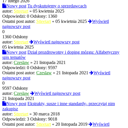
17 lutego 2026
Nowy post
Tu dyskutujemy o sprzedawcach
autor:
Stteetart
»
05 kwietnia 2025
Odpowiedzi:
0
Odsłony:
1360
Ostatni post autor:
Stteetart
«
05 kwietnia 2025
Wyświetl
najnowszy post
0
1360 Odsłony
autor:
Stteetart
Wyświetl najnowszy post
05 kwietnia 2025
Nowy post
Dział prozdrowotny i doping mózgu: Alfabetyczny
spis tematów
autor:
Czeslaw
»
21 listopada 2021
Odpowiedzi:
0
Odsłony:
9597
Ostatni post autor:
Czeslaw
«
21 listopada 2021
Wyświetl
najnowszy post
0
9597 Odsłony
autor:
Czeslaw
Wyświetl najnowszy post
21 listopada 2021
Nowy post
Ekstrakty, susze i inne standardy- przeczytaj nim
zakupisz
autor:
Stteetart
»
30 marca 2018
Odpowiedzi:
3
Odsłony:
9018
Ostatni post autor:
Stteetart
«
20 listopada 2019
Wyświetl