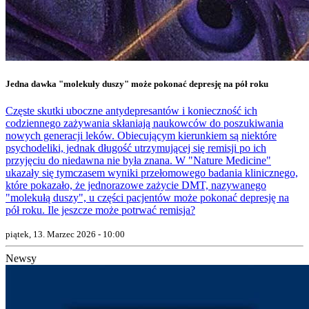
Jedna dawka "molekuły duszy" może pokonać depresję na pół roku
Częste skutki uboczne antydepresantów i konieczność ich
codziennego zażywania skłaniają naukowców do poszukiwania
nowych generacji leków. Obiecującym kierunkiem są niektóre
psychodeliki, jednak długość utrzymującej się remisji po ich
przyjęciu do niedawna nie była znana. W "Nature Medicine"
ukazały się tymczasem wyniki przełomowego badania klinicznego,
które pokazało, że jednorazowe zażycie DMT, nazywanego
"molekułą duszy", u części pacjentów może pokonać depresję na
pół roku. Ile jeszcze może potrwać remisja?
piątek, 13. Marzec 2026 - 10:00
Newsy