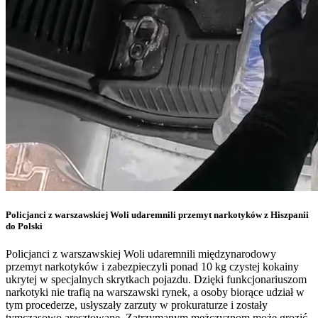
Policjanci z warszawskiej Woli udaremnili przemyt narkotyków z Hiszpanii
do Polski
Policjanci z warszawskiej Woli udaremnili międzynarodowy
przemyt narkotyków i zabezpieczyli ponad 10 kg czystej kokainy
ukrytej w specjalnych skrytkach pojazdu. Dzięki funkcjonariuszom
narkotyki nie trafią na warszawski rynek, a osoby biorące udział w
tym procederze, usłyszały zarzuty w prokuraturze i zostały
tymczasowo aresztowane. Zatrzymanym mężczyznom może grozić