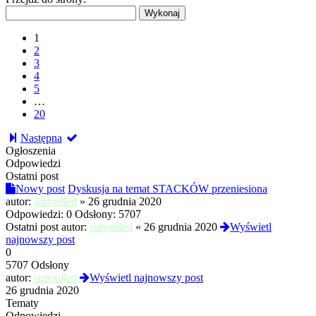
1
2
3
4
5
…
20
Następna
Ogłoszenia
Odpowiedzi
Ostatni post
Nowy post
Dyskusja na temat STACKÓW przeniesiona
autor:
surveilled
»
26 grudnia 2020
Odpowiedzi:
0
Odsłony:
5707
Ostatni post autor:
surveilled
«
26 grudnia 2020
Wyświetl
najnowszy post
0
5707 Odsłony
autor:
surveilled
Wyświetl najnowszy post
26 grudnia 2020
Tematy
Odpowiedzi