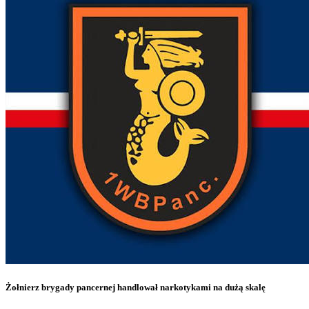
Żołnierz brygady pancernej handlował narkotykami na dużą skalę