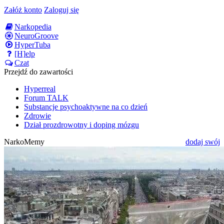
Załóż konto
Zaloguj się
Narkopedia
NeuroGroove
HyperTuba
[H]elp
Czat
Przejdź do zawartości
Hyperreal
Forum TALK
Substancje psychoaktywne na co dzień
Zdrowie
Dział prozdrowotny i doping mózgu
NarkoMemy
dodaj swój