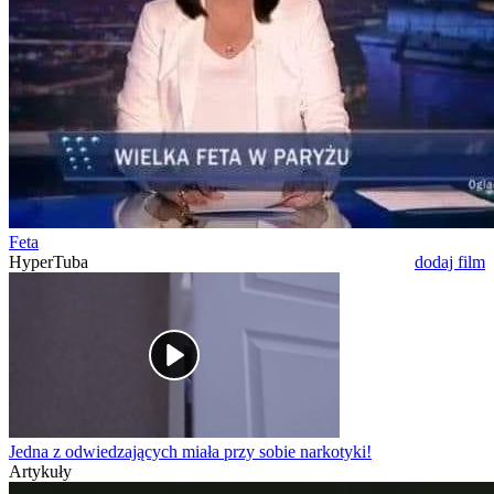
Feta
HyperTuba
dodaj film
Jedna z odwiedzających miała przy sobie narkotyki!
Artykuły