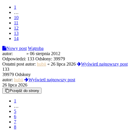
1
…
10
11
12
13
14
Nowy post
Wątroba
autor:
sbtr00
»
06 sierpnia 2012
Odpowiedzi:
133
Odsłony:
39979
Ostatni post autor:
hubii
«
26 lipca 2026
Wyświetl najnowszy post
133
39979 Odsłony
autor:
hubii
Wyświetl najnowszy post
26 lipca 2026
Przejdź do strony
1
…
5
6
7
8