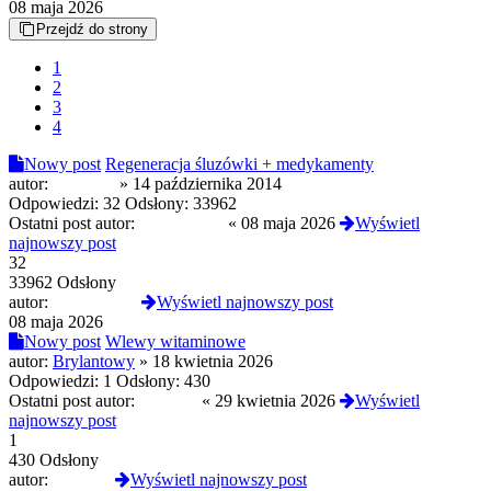
08 maja 2026
Przejdź do strony
1
2
3
4
Nowy post
Regeneracja śluzówki + medykamenty
autor:
Pepejson
»
14 października 2014
Odpowiedzi:
32
Odsłony:
33962
Ostatni post autor:
MustangGT
«
08 maja 2026
Wyświetl
najnowszy post
32
33962 Odsłony
autor:
MustangGT
Wyświetl najnowszy post
08 maja 2026
Nowy post
Wlewy witaminowe
autor:
Brylantowy
»
18 kwietnia 2026
Odpowiedzi:
1
Odsłony:
430
Ostatni post autor:
JulietteS
«
29 kwietnia 2026
Wyświetl
najnowszy post
1
430 Odsłony
autor:
JulietteS
Wyświetl najnowszy post