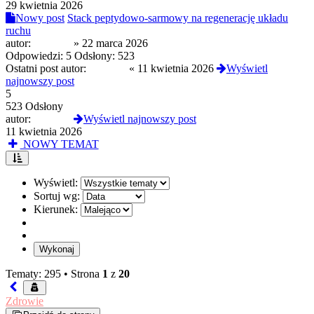
29 kwietnia 2026
Nowy post
Stack peptydowo-sarmowy na regenerację układu
ruchu
autor:
JulietteS
»
22 marca 2026
Odpowiedzi:
5
Odsłony:
523
Ostatni post autor:
JulietteS
«
11 kwietnia 2026
Wyświetl
najnowszy post
5
523 Odsłony
autor:
JulietteS
Wyświetl najnowszy post
11 kwietnia 2026
NOWY TEMAT
Wyświetl:
Sortuj wg:
Kierunek:
Tematy: 295 •
Strona
1
z
20
Zdrowie