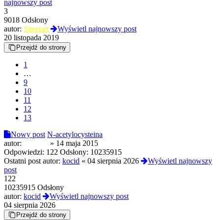
najnowszy post
3
9018 Odsłony
autor:
Stteetart
Wyświetl najnowszy post
20 listopada 2019
Przejdź do strony
1
…
9
10
11
12
13
Nowy post
N-acetylocysteina
autor:
azbestia
»
14 maja 2015
Odpowiedzi:
122
Odsłony:
10235915
Ostatni post autor:
kocid
«
04 sierpnia 2026
Wyświetl najnowszy
post
122
10235915 Odsłony
autor:
kocid
Wyświetl najnowszy post
04 sierpnia 2026
Przejdź do strony