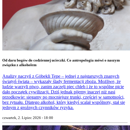
Od daru bogów do codziennej ucieczki. Co antropologia mówi o naszym
związku z alkoholem
Analizy naczyń z Göbekli Tepe – jednej z najstarszych znanych
świątyń świata – wykazały ślady fermentacji zboża. Możliwe, że
ludzie warzyli piwo, zanim zaczęli piec chleb i że to wspólne picie
dało początek cywilizacji. Dziś jednak pijemy inaczej niż nasi
przodkowie: sięgamy po mocniejsze trunki, częściej w samotności,
bez rytuału. Dlatego alkohol, który kiedyś scalał wspólnoty, stał się
jednym z groźnych czynników ryzyka.
czwartek, 2. Lipiec 2026 - 18:00