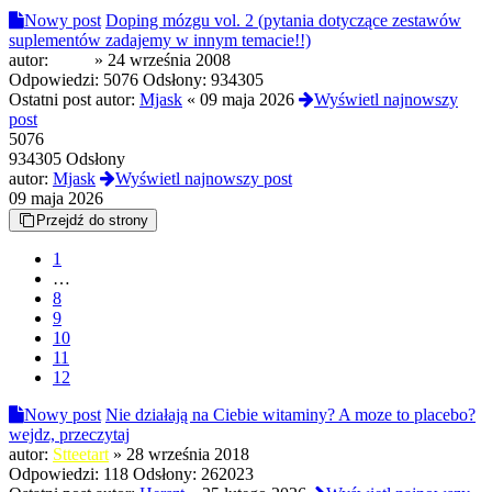
Nowy post
Doping mózgu vol. 2 (pytania dotyczące zestawów
suplementów zadajemy w innym temacie!!)
autor:
koala
»
24 września 2008
Odpowiedzi:
5076
Odsłony:
934305
Ostatni post autor:
Mjask
«
09 maja 2026
Wyświetl najnowszy
post
5076
934305 Odsłony
autor:
Mjask
Wyświetl najnowszy post
09 maja 2026
Przejdź do strony
1
…
8
9
10
11
12
Nowy post
Nie działają na Ciebie witaminy? A moze to placebo?
wejdz, przeczytaj
autor:
Stteetart
»
28 września 2018
Odpowiedzi:
118
Odsłony:
262023