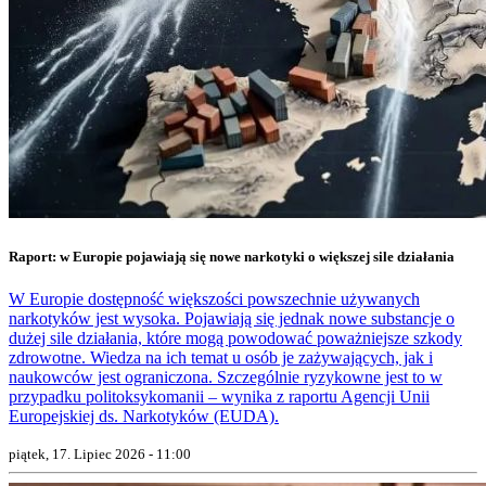
Raport: w Europie pojawiają się nowe narkotyki o większej sile działania
W Europie dostępność większości powszechnie używanych
narkotyków jest wysoka. Pojawiają się jednak nowe substancje o
dużej sile działania, które mogą powodować poważniejsze szkody
zdrowotne. Wiedza na ich temat u osób je zażywających, jak i
naukowców jest ograniczona. Szczególnie ryzykowne jest to w
przypadku politoksykomanii – wynika z raportu Agencji Unii
Europejskiej ds. Narkotyków (EUDA).
piątek, 17. Lipiec 2026 - 11:00