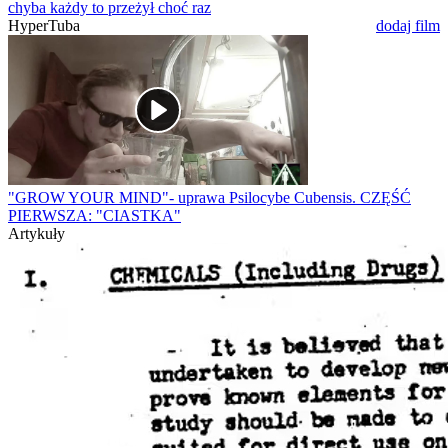
chyba każdy to przeżył choć raz
HyperTuba
dodaj film
"GROW YOUR MIND"- uprawa Psilocybe Cubensis. CZĘŚĆ
PIERWSZA: "CIASTKA"
Artykuły