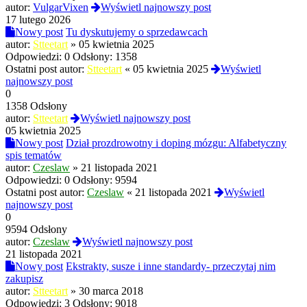
autor:
VulgarVixen
Wyświetl najnowszy post
17 lutego 2026
Nowy post
Tu dyskutujemy o sprzedawcach
autor:
Stteetart
»
05 kwietnia 2025
Odpowiedzi:
0
Odsłony:
1358
Ostatni post autor:
Stteetart
«
05 kwietnia 2025
Wyświetl
najnowszy post
0
1358 Odsłony
autor:
Stteetart
Wyświetl najnowszy post
05 kwietnia 2025
Nowy post
Dział prozdrowotny i doping mózgu: Alfabetyczny
spis tematów
autor:
Czeslaw
»
21 listopada 2021
Odpowiedzi:
0
Odsłony:
9594
Ostatni post autor:
Czeslaw
«
21 listopada 2021
Wyświetl
najnowszy post
0
9594 Odsłony
autor:
Czeslaw
Wyświetl najnowszy post
21 listopada 2021
Nowy post
Ekstrakty, susze i inne standardy- przeczytaj nim
zakupisz
autor:
Stteetart
»
30 marca 2018
Odpowiedzi:
3
Odsłony:
9018