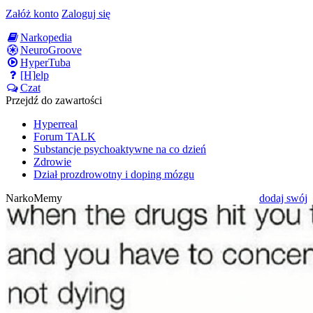
Załóż konto
Zaloguj się
Narkopedia
NeuroGroove
HyperTuba
[H]elp
Czat
Przejdź do zawartości
Hyperreal
Forum TALK
Substancje psychoaktywne na co dzień
Zdrowie
Dział prozdrowotny i doping mózgu
NarkoMemy
dodaj swój