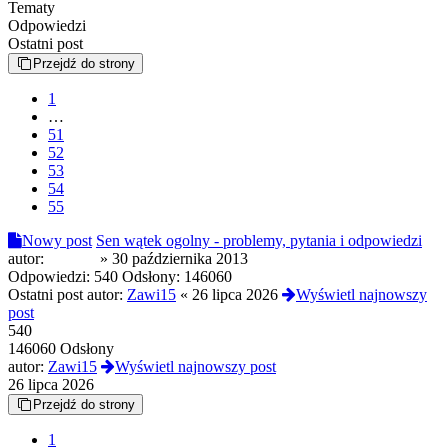
Tematy
Odpowiedzi
Ostatni post
Przejdź do strony
1
…
51
52
53
54
55
Nowy post
Sen wątek ogolny - problemy, pytania i odpowiedzi
autor:
pride95
»
30 października 2013
Odpowiedzi:
540
Odsłony:
146060
Ostatni post autor:
Zawi15
«
26 lipca 2026
Wyświetl najnowszy
post
540
146060 Odsłony
autor:
Zawi15
Wyświetl najnowszy post
26 lipca 2026
Przejdź do strony
1