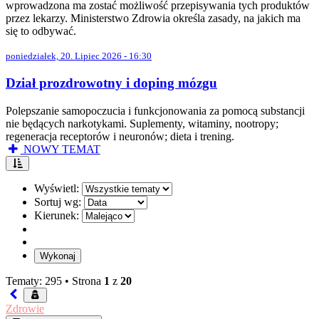
wprowadzona ma zostać możliwość przepisywania tych produktów
przez lekarzy. Ministerstwo Zdrowia określa zasady, na jakich ma
się to odbywać.
poniedziałek, 20. Lipiec 2026 - 16:30
Dział prozdrowotny i doping mózgu
Polepszanie samopoczucia i funkcjonowania za pomocą substancji
nie będących narkotykami. Suplementy, witaminy, nootropy;
regeneracja receptorów i neuronów; dieta i trening.
NOWY TEMAT
Wyświetl:
Sortuj wg:
Kierunek:
Tematy: 295 •
Strona
1
z
20
Zdrowie