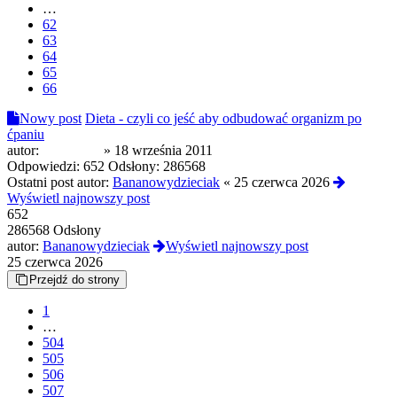
…
62
63
64
65
66
Nowy post
Dieta - czyli co jeść aby odbudować organizm po
ćpaniu
autor:
DilerTwoj
»
18 września 2011
Odpowiedzi:
652
Odsłony:
286568
Ostatni post autor:
Bananowydzieciak
«
25 czerwca 2026
Wyświetl najnowszy post
652
286568 Odsłony
autor:
Bananowydzieciak
Wyświetl najnowszy post
25 czerwca 2026
Przejdź do strony
1
…
504
505
506
507