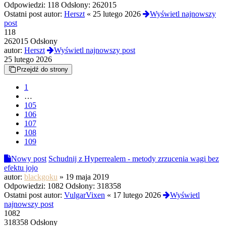
Odpowiedzi:
118
Odsłony:
262015
Ostatni post autor:
Herszt
«
25 lutego 2026
Wyświetl najnowszy
post
118
262015 Odsłony
autor:
Herszt
Wyświetl najnowszy post
25 lutego 2026
Przejdź do strony
1
…
105
106
107
108
109
Nowy post
Schudnij z Hyperrealem - metody zrzucenia wagi bez
efektu jojo
autor:
blackgoku
»
19 maja 2019
Odpowiedzi:
1082
Odsłony:
318358
Ostatni post autor:
VulgarVixen
«
17 lutego 2026
Wyświetl
najnowszy post
1082
318358 Odsłony