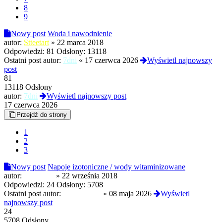
8
9
Nowy post
Woda i nawodnienie
autor:
Stteetart
»
22 marca 2018
Odpowiedzi:
81
Odsłony:
13118
Ostatni post autor:
7dni
«
17 czerwca 2026
Wyświetl najnowszy
post
81
13118 Odsłony
autor:
7dni
Wyświetl najnowszy post
17 czerwca 2026
Przejdź do strony
1
2
3
Nowy post
Napoje izotoniczne / wody witaminizowane
autor:
kaneshiro
»
22 września 2018
Odpowiedzi:
24
Odsłony:
5708
Ostatni post autor:
MustangGT
«
08 maja 2026
Wyświetl
najnowszy post
24
5708 Odsłony