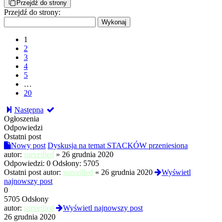
Przejdź do strony
Przejdź do strony:
1
2
3
4
5
…
20
Następna
Ogłoszenia
Odpowiedzi
Ostatni post
Nowy post
Dyskusja na temat STACKÓW przeniesiona
autor:
surveilled
»
26 grudnia 2020
Odpowiedzi:
0
Odsłony:
5705
Ostatni post autor:
surveilled
«
26 grudnia 2020
Wyświetl
najnowszy post
0
5705 Odsłony
autor:
surveilled
Wyświetl najnowszy post
26 grudnia 2020