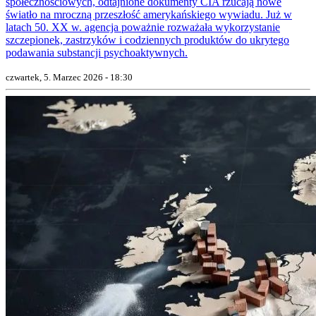
społecznościowych, odtajnione dokumenty CIA rzucają nowe
światło na mroczną przeszłość amerykańskiego wywiadu. Już w
latach 50. XX w. agencja poważnie rozważała wykorzystanie
szczepionek, zastrzyków i codziennych produktów do ukrytego
podawania substancji psychoaktywnych.
czwartek, 5. Marzec 2026 - 18:30