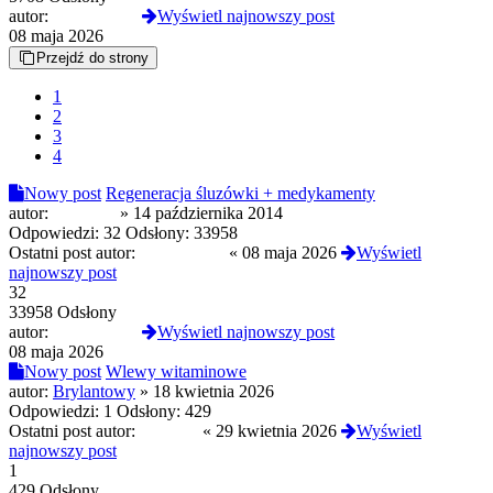
autor:
MustangGT
Wyświetl najnowszy post
08 maja 2026
Przejdź do strony
1
2
3
4
Nowy post
Regeneracja śluzówki + medykamenty
autor:
Pepejson
»
14 października 2014
Odpowiedzi:
32
Odsłony:
33958
Ostatni post autor:
MustangGT
«
08 maja 2026
Wyświetl
najnowszy post
32
33958 Odsłony
autor:
MustangGT
Wyświetl najnowszy post
08 maja 2026
Nowy post
Wlewy witaminowe
autor:
Brylantowy
»
18 kwietnia 2026
Odpowiedzi:
1
Odsłony:
429
Ostatni post autor:
JulietteS
«
29 kwietnia 2026
Wyświetl
najnowszy post
1
429 Odsłony