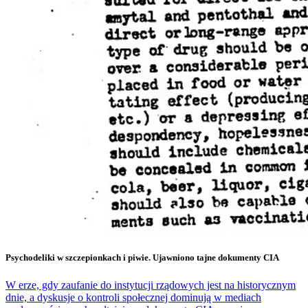
Psychodeliki w szczepionkach i piwie. Ujawniono tajne dokumenty CIA
W erze, gdy zaufanie do instytucji rządowych jest na historycznym
dnie, a dyskusje o kontroli społecznej dominują w mediach