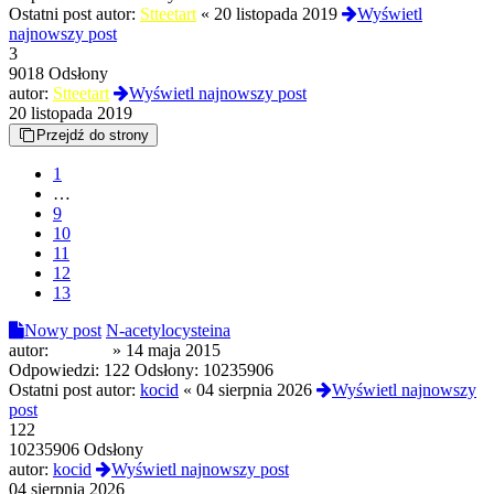
Ostatni post autor:
Stteetart
«
20 listopada 2019
Wyświetl
najnowszy post
3
9018 Odsłony
autor:
Stteetart
Wyświetl najnowszy post
20 listopada 2019
Przejdź do strony
1
…
9
10
11
12
13
Nowy post
N-acetylocysteina
autor:
azbestia
»
14 maja 2015
Odpowiedzi:
122
Odsłony:
10235906
Ostatni post autor:
kocid
«
04 sierpnia 2026
Wyświetl najnowszy
post
122
10235906 Odsłony
autor:
kocid
Wyświetl najnowszy post
04 sierpnia 2026