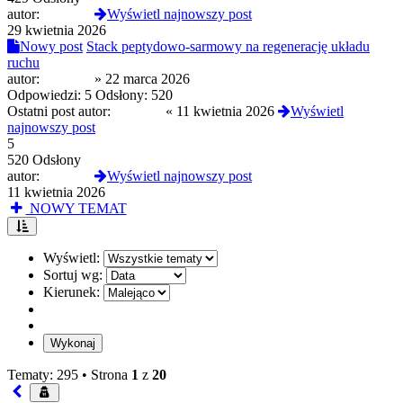
autor:
JulietteS
Wyświetl najnowszy post
29 kwietnia 2026
Nowy post
Stack peptydowo-sarmowy na regenerację układu
ruchu
autor:
JulietteS
»
22 marca 2026
Odpowiedzi:
5
Odsłony:
520
Ostatni post autor:
JulietteS
«
11 kwietnia 2026
Wyświetl
najnowszy post
5
520 Odsłony
autor:
JulietteS
Wyświetl najnowszy post
11 kwietnia 2026
NOWY TEMAT
Wyświetl:
Sortuj wg:
Kierunek:
Tematy: 295 •
Strona
1
z
20