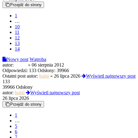
Przejdź do strony
1
…
10
11
12
13
14
Nowy post
Wątroba
autor:
sbtr00
»
06 sierpnia 2012
Odpowiedzi:
133
Odsłony:
39966
Ostatni post autor:
hubii
«
26 lipca 2026
Wyświetl najnowszy post
133
39966 Odsłony
autor:
hubii
Wyświetl najnowszy post
26 lipca 2026
Przejdź do strony
1
…
5
6
7