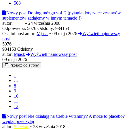
508
Nowy post
Doping mózgu vol. 2 (pytania dotyczące zestawów
suplementów zadajemy w innym temacie!!)
autor:
koala
»
24 września 2008
Odpowiedzi:
5076
Odsłony:
934153
Ostatni post autor:
Mjask
«
09 maja 2026
Wyświetl najnowszy
post
5076
934153 Odsłony
autor:
Mjask
Wyświetl najnowszy post
09 maja 2026
Przejdź do strony
1
…
8
9
10
11
12
Nowy post
Nie działają na Ciebie witaminy? A moze to placebo?
wejdz, przeczytaj
autor:
Stteetart
»
28 września 2018