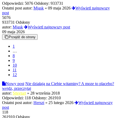
Odpowiedzi:
5076
Odsłony:
933731
Ostatni post autor:
Mjask
«
09 maja 2026
Wyświetl najnowszy
post
5076
933731 Odsłony
autor:
Mjask
Wyświetl najnowszy post
09 maja 2026
Przejdź do strony
1
…
8
9
10
11
12
Nowy post
Nie działają na Ciebie witaminy? A moze to placebo?
wejdz, przeczytaj
autor:
Stteetart
»
28 września 2018
Odpowiedzi:
118
Odsłony:
261910
Ostatni post autor:
Herszt
«
25 lutego 2026
Wyświetl najnowszy
post
118
261910 Odsłony