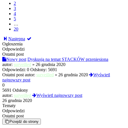
2
3
4
5
…
20
Następna
Ogłoszenia
Odpowiedzi
Ostatni post
Nowy post
Dyskusja na temat STACKÓW przeniesiona
autor:
surveilled
»
26 grudnia 2020
Odpowiedzi:
0
Odsłony:
5691
Ostatni post autor:
surveilled
«
26 grudnia 2020
Wyświetl
najnowszy post
0
5691 Odsłony
autor:
surveilled
Wyświetl najnowszy post
26 grudnia 2020
Tematy
Odpowiedzi
Ostatni post
Przejdź do strony