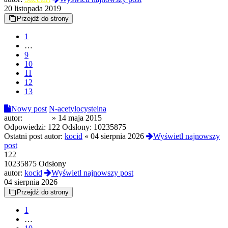
20 listopada 2019
Przejdź do strony
1
…
9
10
11
12
13
Nowy post
N-acetylocysteina
autor:
azbestia
»
14 maja 2015
Odpowiedzi:
122
Odsłony:
10235875
Ostatni post autor:
kocid
«
04 sierpnia 2026
Wyświetl najnowszy
post
122
10235875 Odsłony
autor:
kocid
Wyświetl najnowszy post
04 sierpnia 2026
Przejdź do strony
1
…