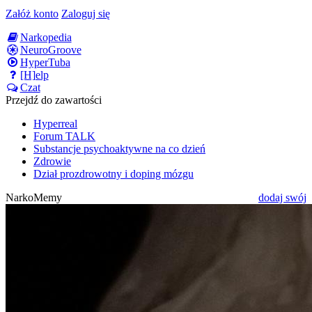
Załóż konto
Zaloguj się
Narkopedia
NeuroGroove
HyperTuba
[H]elp
Czat
Przejdź do zawartości
Hyperreal
Forum TALK
Substancje psychoaktywne na co dzień
Zdrowie
Dział prozdrowotny i doping mózgu
NarkoMemy
dodaj swój