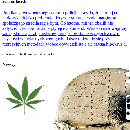
komisariatach
Publikacja wewnętrznego raportu policji sprawiła, że narracja o
narkotykach jako problemie dotyczącym wyłącznie marginesu
społecznego straciła rację bytu. Co istotne, mit ten obalili nie
aktywiści, lecz same dane płynące z komend. Wnioski nasuwają się
same, skoro aparat państwowy nie jest w stanie wyegzekwować
czystości we własnych szeregach, dalsze upieranie się przy
represyjnych metodach wobec obywateli staje się czystą hipokryzją.
czwartek, 16. Kwiecień 2026 - 19:30
Newsy