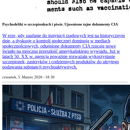
Psychodeliki w szczepionkach i piwie. Ujawniono tajne dokumenty CIA
W erze, gdy zaufanie do instytucji rządowych jest na historycznym
dnie, a dyskusje o kontroli społecznej dominują w mediach
społecznościowych, odtajnione dokumenty CIA rzucają nowe
światło na mroczną przeszłość amerykańskiego wywiadu. Już w
latach 50. XX w. agencja poważnie rozważała wykorzystanie
szczepionek, zastrzyków i codziennych produktów do ukrytego
podawania substancji psychoaktywnych.
czwartek, 5. Marzec 2026 - 18:30