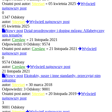
Ostatni post autor:
Stteetart
«
05 kwietnia 2025
Wyświetl
najnowszy post
0
1347 Odsłony
autor:
Stteetart
Wyświetl najnowszy post
05 kwietnia 2025
Nowy post
Dział prozdrowotny i doping mózgu: Alfabetyczny
spis tematów
autor:
Czeslaw
»
21 listopada 2021
Odpowiedzi:
0
Odsłony:
9574
Ostatni post autor:
Czeslaw
«
21 listopada 2021
Wyświetl
najnowszy post
0
9574 Odsłony
autor:
Czeslaw
Wyświetl najnowszy post
21 listopada 2021
Nowy post
Ekstrakty, susze i inne standardy- przeczytaj nim
zakupisz
autor:
Stteetart
»
30 marca 2018
Odpowiedzi:
3
Odsłony:
9001
Ostatni post autor:
Stteetart
«
20 listopada 2019
Wyświetl
najnowszy post
3
9001 Odsłony
autor:
Stteetart
Wyświetl najnowszy post