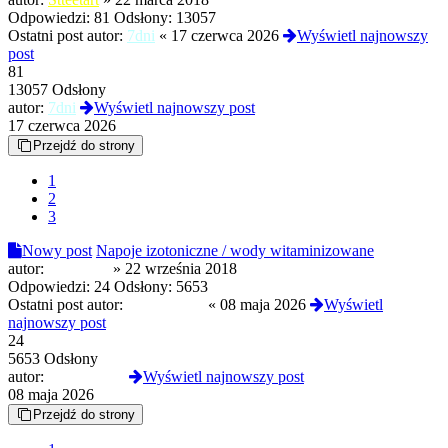
Odpowiedzi:
81
Odsłony:
13057
Ostatni post autor:
7dni
«
17 czerwca 2026
Wyświetl najnowszy
post
81
13057 Odsłony
autor:
7dni
Wyświetl najnowszy post
17 czerwca 2026
Przejdź do strony
1
2
3
Nowy post
Napoje izotoniczne / wody witaminizowane
autor:
kaneshiro
»
22 września 2018
Odpowiedzi:
24
Odsłony:
5653
Ostatni post autor:
MustangGT
«
08 maja 2026
Wyświetl
najnowszy post
24
5653 Odsłony
autor:
MustangGT
Wyświetl najnowszy post
08 maja 2026
Przejdź do strony