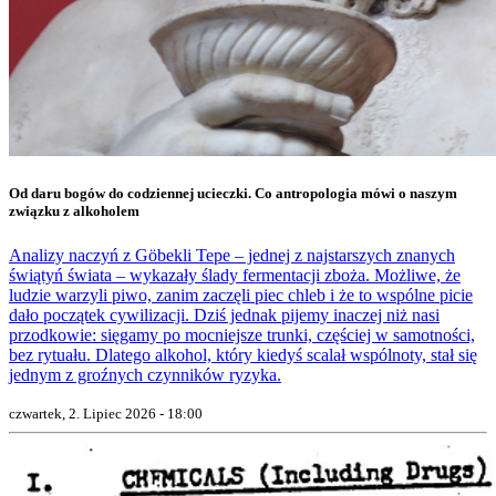
Od daru bogów do codziennej ucieczki. Co antropologia mówi o naszym
związku z alkoholem
Analizy naczyń z Göbekli Tepe – jednej z najstarszych znanych
świątyń świata – wykazały ślady fermentacji zboża. Możliwe, że
ludzie warzyli piwo, zanim zaczęli piec chleb i że to wspólne picie
dało początek cywilizacji. Dziś jednak pijemy inaczej niż nasi
przodkowie: sięgamy po mocniejsze trunki, częściej w samotności,
bez rytuału. Dlatego alkohol, który kiedyś scalał wspólnoty, stał się
jednym z groźnych czynników ryzyka.
czwartek, 2. Lipiec 2026 - 18:00