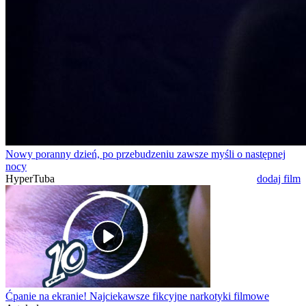
Nowy poranny dzień, po przebudzeniu zawsze myśli o następnej
nocy
HyperTuba
dodaj film
Ćpanie na ekranie! Najciekawsze fikcyjne narkotyki filmowe