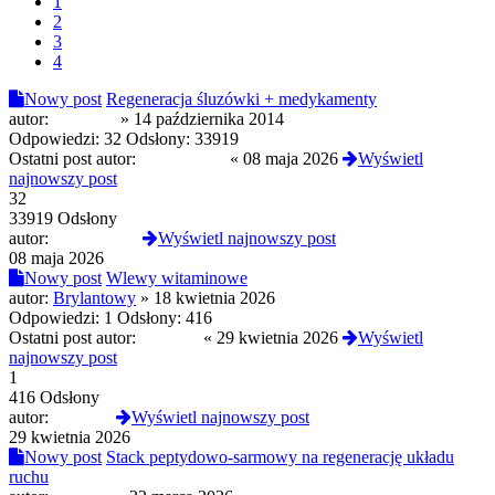
1
2
3
4
Nowy post
Regeneracja śluzówki + medykamenty
autor:
Pepejson
»
14 października 2014
Odpowiedzi:
32
Odsłony:
33919
Ostatni post autor:
MustangGT
«
08 maja 2026
Wyświetl
najnowszy post
32
33919 Odsłony
autor:
MustangGT
Wyświetl najnowszy post
08 maja 2026
Nowy post
Wlewy witaminowe
autor:
Brylantowy
»
18 kwietnia 2026
Odpowiedzi:
1
Odsłony:
416
Ostatni post autor:
JulietteS
«
29 kwietnia 2026
Wyświetl
najnowszy post
1
416 Odsłony
autor:
JulietteS
Wyświetl najnowszy post
29 kwietnia 2026
Nowy post
Stack peptydowo-sarmowy na regenerację układu
ruchu