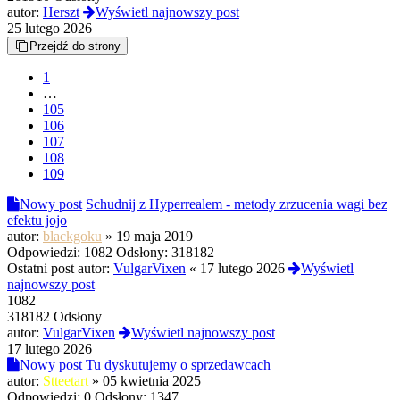
autor:
Herszt
Wyświetl najnowszy post
25 lutego 2026
Przejdź do strony
1
…
105
106
107
108
109
Nowy post
Schudnij z Hyperrealem - metody zrzucenia wagi bez
efektu jojo
autor:
blackgoku
»
19 maja 2019
Odpowiedzi:
1082
Odsłony:
318182
Ostatni post autor:
VulgarVixen
«
17 lutego 2026
Wyświetl
najnowszy post
1082
318182 Odsłony
autor:
VulgarVixen
Wyświetl najnowszy post
17 lutego 2026
Nowy post
Tu dyskutujemy o sprzedawcach
autor:
Stteetart
»
05 kwietnia 2025
Odpowiedzi:
0
Odsłony:
1347