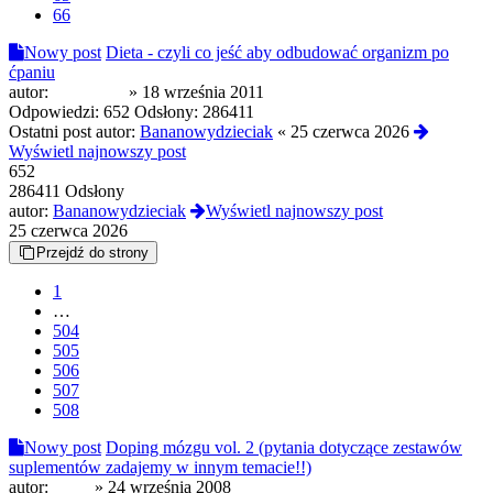
66
Nowy post
Dieta - czyli co jeść aby odbudować organizm po
ćpaniu
autor:
DilerTwoj
»
18 września 2011
Odpowiedzi:
652
Odsłony:
286411
Ostatni post autor:
Bananowydzieciak
«
25 czerwca 2026
Wyświetl najnowszy post
652
286411 Odsłony
autor:
Bananowydzieciak
Wyświetl najnowszy post
25 czerwca 2026
Przejdź do strony
1
…
504
505
506
507
508
Nowy post
Doping mózgu vol. 2 (pytania dotyczące zestawów
suplementów zadajemy w innym temacie!!)
autor:
koala
»
24 września 2008