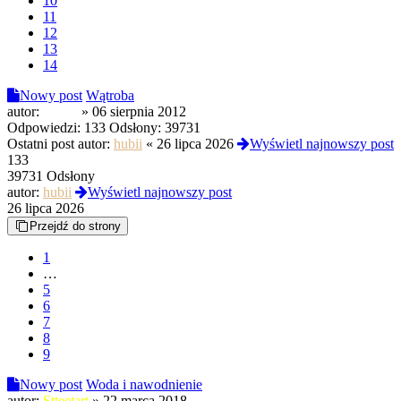
10
11
12
13
14
Nowy post
Wątroba
autor:
sbtr00
»
06 sierpnia 2012
Odpowiedzi:
133
Odsłony:
39731
Ostatni post autor:
hubii
«
26 lipca 2026
Wyświetl najnowszy post
133
39731 Odsłony
autor:
hubii
Wyświetl najnowszy post
26 lipca 2026
Przejdź do strony
1
…
5
6
7
8
9
Nowy post
Woda i nawodnienie
autor:
Stteetart
»
22 marca 2018