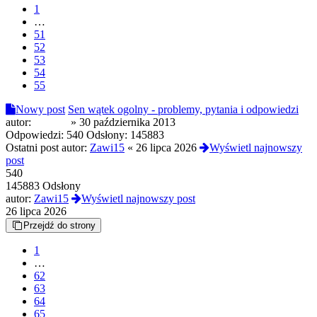
1
…
51
52
53
54
55
Nowy post
Sen wątek ogolny - problemy, pytania i odpowiedzi
autor:
pride95
»
30 października 2013
Odpowiedzi:
540
Odsłony:
145883
Ostatni post autor:
Zawi15
«
26 lipca 2026
Wyświetl najnowszy
post
540
145883 Odsłony
autor:
Zawi15
Wyświetl najnowszy post
26 lipca 2026
Przejdź do strony
1
…
62
63
64
65