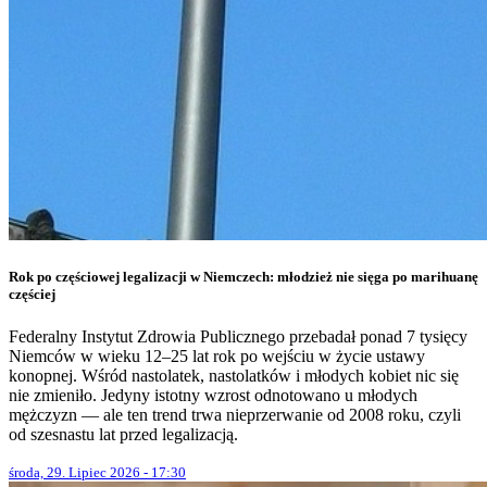
Rok po częściowej legalizacji w Niemczech: młodzież nie sięga po marihuanę
częściej
Federalny Instytut Zdrowia Publicznego przebadał ponad 7 tysięcy
Niemców w wieku 12–25 lat rok po wejściu w życie ustawy
konopnej. Wśród nastolatek, nastolatków i młodych kobiet nic się
nie zmieniło. Jedyny istotny wzrost odnotowano u młodych
mężczyzn — ale ten trend trwa nieprzerwanie od 2008 roku, czyli
od szesnastu lat przed legalizacją.
środa, 29. Lipiec 2026 - 17:30