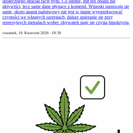
społecznego straciła rację bytu. Co istotne, mit ten obalili nie
aktywiści, lecz same dane płynące z komend. Wnioski nasuwają się
same, skoro aparat państwowy nie jest w stanie wyegzekwować
czystości we własnych szeregach, dalsze upieranie się przy
represyjnych metodach wobec obywateli staje się czystą hipokryzją.
czwartek, 16. Kwiecień 2026 - 19:30