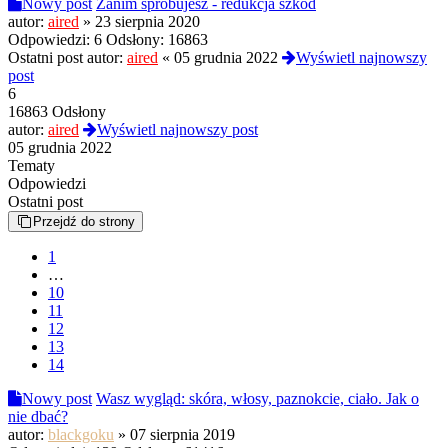
Nowy post
Zanim spróbujesz - redukcja szkód
autor:
aired
»
23 sierpnia 2020
Odpowiedzi:
6
Odsłony:
16863
Ostatni post autor:
aired
«
05 grudnia 2022
Wyświetl najnowszy
post
6
16863 Odsłony
autor:
aired
Wyświetl najnowszy post
05 grudnia 2022
Tematy
Odpowiedzi
Ostatni post
Przejdź do strony
1
…
10
11
12
13
14
Nowy post
Wasz wygląd: skóra, włosy, paznokcie, ciało. Jak o
nie dbać?
autor:
blackgoku
»
07 sierpnia 2019