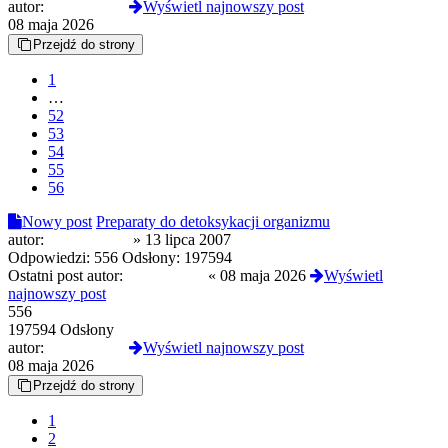
autor:
MustangGT
Wyświetl najnowszy post
08 maja 2026
Przejdź do strony
1
…
52
53
54
55
56
Nowy post
Preparaty do detoksykacji organizmu
autor:
yam'teoretyk
»
13 lipca 2007
Odpowiedzi:
556
Odsłony:
197594
Ostatni post autor:
MustangGT
«
08 maja 2026
Wyświetl
najnowszy post
556
197594 Odsłony
autor:
MustangGT
Wyświetl najnowszy post
08 maja 2026
Przejdź do strony
1
2