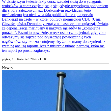
W dzisiejszym świecie fakty coraz rzadziej służą do wyciągania
wniosków, a coraz częściej stają się jedynie wygodnym podparciem
dla z góry założonych tez. Doskonałym przykładem tego
mechanizmu jest niedawna fala publikacji – z tą na portalu
Bankier.pl na czele – w której politycy niemieckiej CDU (Unia
Chrześcijańsko-Demokratyczna) z namaszczeniem ogłaszają światu,
że depenalizacja marihuany u naszych sąsiadów to „kompletna
porażka”. Brzmi to poważnie, wręcz ostatecznie, jednak gdy tylko
odważymy się zajrzeć pod błyszczącą powierzchnię tych
nagłówków, szybko zorientujemy się, że nie mamy do czynienia z
rzetelną analizą raportu, lecz z misternie utkaną narracją, która ma
ten raport po prostu zagłuszyć.
piątek, 10. Kwiecień 2026 - 11:00
Newsy