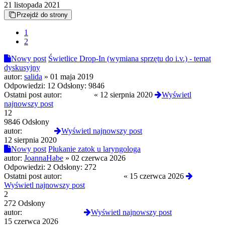
21 listopada 2021
Przejdź do strony
1
2
Nowy post
Świetlice Drop-In (wymiana sprzętu do i.v.) - temat
dyskusyjny
autor:
salida
»
01 maja 2019
Odpowiedzi:
12
Odsłony:
9846
Ostatni post autor:
UJebany
«
12 sierpnia 2020
Wyświetl
najnowszy post
12
9846 Odsłony
autor:
UJebany
Wyświetl najnowszy post
12 sierpnia 2020
Nowy post
Płukanie zatok u laryngologa
autor:
JoannaHabe
»
02 czerwca 2026
Odpowiedzi:
2
Odsłony:
272
Ostatni post autor:
troopaoftomorrow
«
15 czerwca 2026
Wyświetl najnowszy post
2
272 Odsłony
autor:
troopaoftomorrow
Wyświetl najnowszy post
15 czerwca 2026