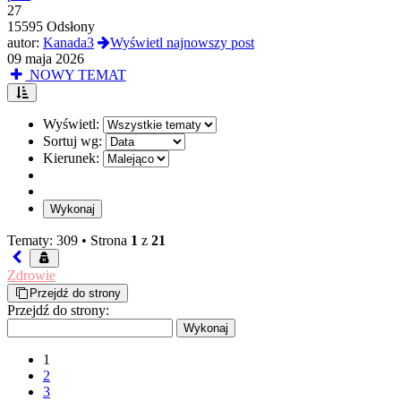
27
15595 Odsłony
autor:
Kanada3
Wyświetl najnowszy post
09 maja 2026
NOWY TEMAT
Wyświetl:
Sortuj wg:
Kierunek:
Tematy: 309 •
Strona
1
z
21
Zdrowie
Przejdź do strony
Przejdź do strony:
1
2
3