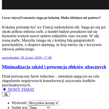
Coraz więcej Francuzów sięga po kokainę. Mafia silniejsza niż państwo?
Kokaina przestała być we Francji narkotykiem elit. Sięga po nią już
około półtora miliona osób, a handel białym proszkiem stał się
biznesem wartym nawet siedem miliardów euro rocznie. W siłę
rosną mafie, Marsylia zmaga się z kolejną falą gangsterskich
porachunków, a eksperci alarmują, że kraj mierzy się z kryzysem
zdrowia publicznego.
poniedziałek, 20. Lipiec 2026 - 17:00
Minimalizacja szkód i prewencja efektów ubocznych
Dział poświęcony
harm reduction
– metodom mającym na celu
złagodzenie negatywnych konsekwencji zażywania środków
psychoaktywnych.
NOWY TEMAT
Wyświetl:
Sortuj wg: