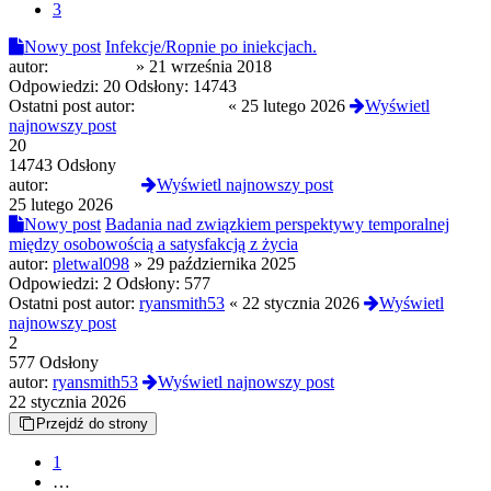
3
Nowy post
Infekcje/Ropnie po iniekcjach.
autor:
Morfineusz
»
21 września 2018
Odpowiedzi:
20
Odsłony:
14743
Ostatni post autor:
NekoCandy
«
25 lutego 2026
Wyświetl
najnowszy post
20
14743 Odsłony
autor:
NekoCandy
Wyświetl najnowszy post
25 lutego 2026
Nowy post
Badania nad związkiem perspektywy temporalnej
między osobowością a satysfakcją z życia
autor:
pletwal098
»
29 października 2025
Odpowiedzi:
2
Odsłony:
577
Ostatni post autor:
ryansmith53
«
22 stycznia 2026
Wyświetl
najnowszy post
2
577 Odsłony
autor:
ryansmith53
Wyświetl najnowszy post
22 stycznia 2026
Przejdź do strony
1
…