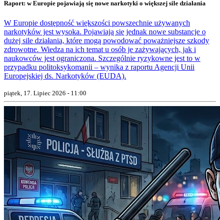
Raport: w Europie pojawiają się nowe narkotyki o większej sile działania
W Europie dostępność większości powszechnie używanych
narkotyków jest wysoka. Pojawiają się jednak nowe substancje o
dużej sile działania, które mogą powodować poważniejsze szkody
zdrowotne. Wiedza na ich temat u osób je zażywających, jak i
naukowców jest ograniczona. Szczególnie ryzykowne jest to w
przypadku politoksykomanii – wynika z raportu Agencji Unii
Europejskiej ds. Narkotyków (EUDA).
piątek, 17. Lipiec 2026 - 11:00