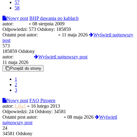
57
58
Nowy post
BHP dawania po kablach
autor:
greenz
»
08 sierpnia 2009
Odpowiedzi:
573
Odsłony:
185859
Ostatni post autor:
zburzony
«
11 maja 2026
Wyświetl najnowszy
post
573
185859 Odsłony
autor:
zburzony
Wyświetl najnowszy post
11 maja 2026
Przejdź do strony
1
2
3
Nowy post
FAQ Pirogen
autor:
Lilia1
»
16 lutego 2013
Odpowiedzi:
24
Odsłony:
34581
Ostatni post autor:
MustangGT
«
08 maja 2026
Wyświetl
najnowszy post
24
34581 Odsłony