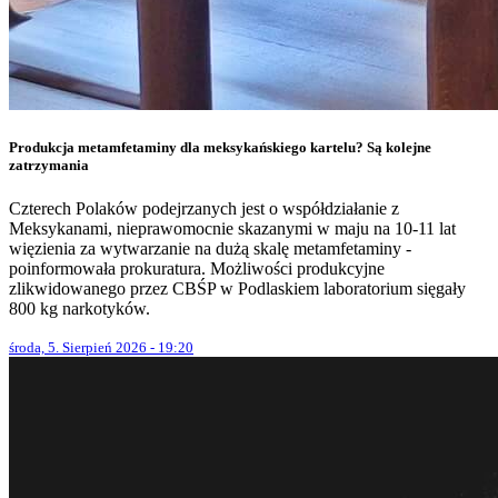
Produkcja metamfetaminy dla meksykańskiego kartelu? Są kolejne
zatrzymania
Czterech Polaków podejrzanych jest o współdziałanie z
Meksykanami, nieprawomocnie skazanymi w maju na 10-11 lat
więzienia za wytwarzanie na dużą skalę metamfetaminy -
poinformowała prokuratura. Możliwości produkcyjne
zlikwidowanego przez CBŚP w Podlaskiem laboratorium sięgały
800 kg narkotyków.
środa, 5. Sierpień 2026 - 19:20