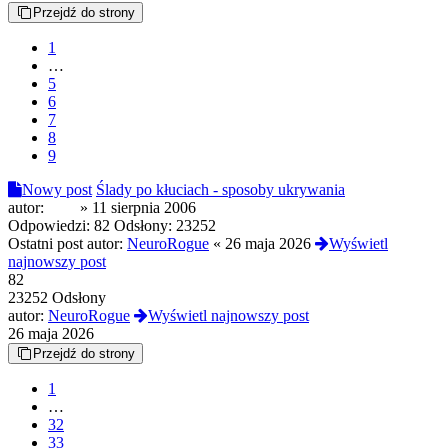
Przejdź do strony
1
…
5
6
7
8
9
Nowy post
Ślady po kłuciach - sposoby ukrywania
autor:
nvm
»
11 sierpnia 2006
Odpowiedzi:
82
Odsłony:
23252
Ostatni post autor:
NeuroRogue
«
26 maja 2026
Wyświetl
najnowszy post
82
23252 Odsłony
autor:
NeuroRogue
Wyświetl najnowszy post
26 maja 2026
Przejdź do strony
1
…
32
33