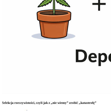
Selekcja rzeczywistości, czyli jak z „nie wiemy” zrobić „katastrofę”