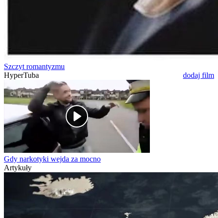
Szczyt romantyzmu
HyperTuba
dodaj film
Gdy narkotyki wejda za mocno
Artykuły