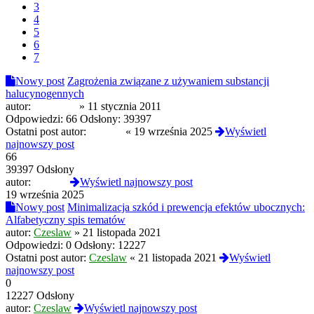
3
4
5
6
7
Nowy post
Zagrożenia związane z używaniem substancji
halucynogennych
autor:
Gluciorro
»
11 stycznia 2011
Odpowiedzi:
66
Odsłony:
39397
Ostatni post autor:
mj2086
«
19 września 2025
Wyświetl
najnowszy post
66
39397 Odsłony
autor:
mj2086
Wyświetl najnowszy post
19 września 2025
Nowy post
Minimalizacja szkód i prewencja efektów ubocznych:
Alfabetyczny spis tematów
autor:
Czeslaw
»
21 listopada 2021
Odpowiedzi:
0
Odsłony:
12227
Ostatni post autor:
Czeslaw
«
21 listopada 2021
Wyświetl
najnowszy post
0
12227 Odsłony
autor:
Czeslaw
Wyświetl najnowszy post