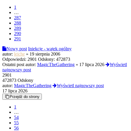
1
…
287
288
289
290
291
Nowy post
Iniekcje - wątek ogólny
autor:
leiche
»
19 sierpnia 2006
Odpowiedzi:
2901
Odsłony:
472873
Ostatni post autor:
MagicTheGathering
«
17 lipca 2026
Wyświetl
najnowszy post
2901
472873 Odsłony
autor:
MagicTheGathering
Wyświetl najnowszy post
17 lipca 2026
Przejdź do strony
1
…
54
55
56