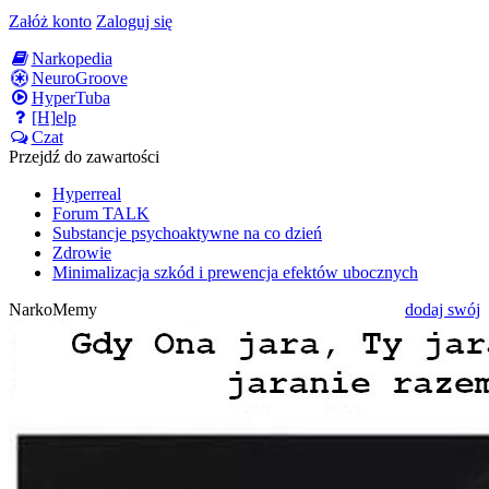
Załóż konto
Zaloguj się
Narkopedia
NeuroGroove
HyperTuba
[H]elp
Czat
Przejdź do zawartości
Hyperreal
Forum TALK
Substancje psychoaktywne na co dzień
Zdrowie
Minimalizacja szkód i prewencja efektów ubocznych
NarkoMemy
dodaj swój