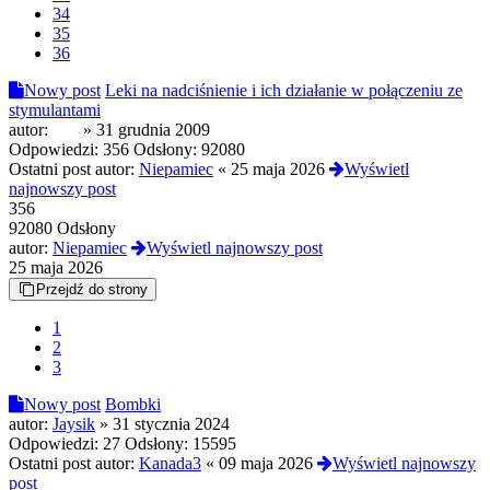
34
35
36
Nowy post
Leki na nadciśnienie i ich działanie w połączeniu ze
stymulantami
autor:
UzI
»
31 grudnia 2009
Odpowiedzi:
356
Odsłony:
92080
Ostatni post autor:
Niepamiec
«
25 maja 2026
Wyświetl
najnowszy post
356
92080 Odsłony
autor:
Niepamiec
Wyświetl najnowszy post
25 maja 2026
Przejdź do strony
1
2
3
Nowy post
Bombki
autor:
Jaysik
»
31 stycznia 2024
Odpowiedzi:
27
Odsłony:
15595
Ostatni post autor:
Kanada3
«
09 maja 2026
Wyświetl najnowszy
post