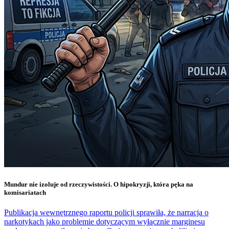
Mundur nie izoluje od rzeczywistości. O hipokryzji, która pęka na
komisariatach
Publikacja wewnętrznego raportu policji sprawiła, że narracja o
narkotykach jako problemie dotyczącym wyłącznie marginesu