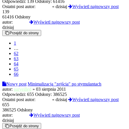
Odpowiedzi:
139
Odsłony:
61416
Ostatni post autor:
Selevan
«
dzisiaj
Wyświetl najnowszy post
139
61416 Odsłony
autor:
Selevan
Wyświetl najnowszy post
dzisiaj
Przejdź do strony
1
…
62
63
64
65
66
Nowy post
Minimalizacja "zejścia" po stymulantach
autor:
surveilled
»
03 sierpnia 2011
Odpowiedzi:
655
Odsłony:
386525
Ostatni post autor:
Selevan
«
dzisiaj
Wyświetl najnowszy post
655
386525 Odsłony
autor:
Selevan
Wyświetl najnowszy post
dzisiaj
Przejdź do strony