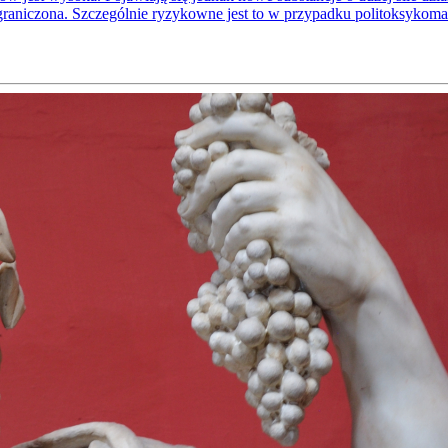
graniczona. Szczególnie ryzykowne jest to w przypadku politoksykoma