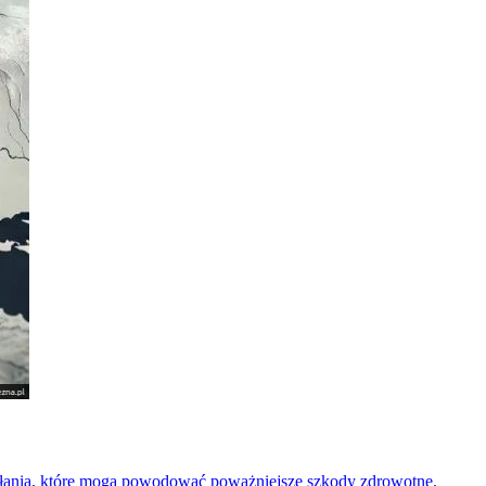
iałania, które mogą powodować poważniejsze szkody zdrowotne.