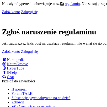
Na całym hyperrealu obowiązuje nasz
regulamin
. Nie stosując si
Załóż konto
Zaloguj się
Zgłoś naruszenie regulaminu
Jeśli zauważysz jakiś post naruszający regulamin, nie wahaj się go o
Załóż konto
Zaloguj się
Narkopedia
NeuroGroove
HyperTuba
[H]elp
Czat
Przejdź do zawartości
Hyperreal
Forum TALK
Substancje psychoaktywne na co dzień
Zdrowie
Oznacz jako przeczytane