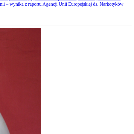
nii – wynika z raportu Agencji Unii Europejskiej ds. Narkotyków