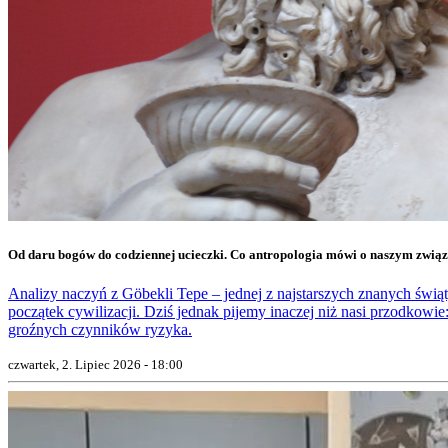
Od daru bogów do codziennej ucieczki. Co antropologia mówi o naszym zwią
Analizy naczyń z Göbekli Tepe – jednej z najstarszych znanych świąty
początek cywilizacji. Dziś jednak pijemy inaczej niż nasi przodkowie:
groźnych czynników ryzyka.
czwartek, 2. Lipiec 2026 - 18:00