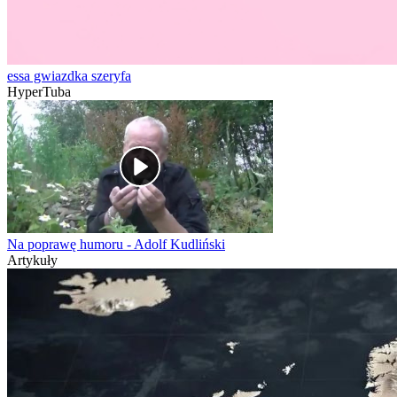
essa gwiazdka szeryfa
HyperTuba
Na poprawę humoru - Adolf Kudliński
Artykuły