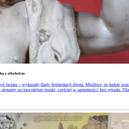
zku z alkoholem
ń świata – wykazały ślady fermentacji zboża. Możliwe, że ludzie warzy
 sięgamy po mocniejsze trunki, częściej w samotności, bez rytuału. Dlat