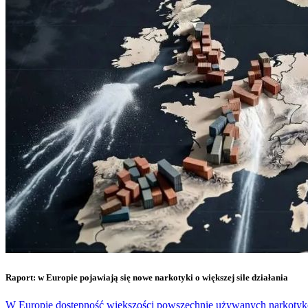
Raport: w Europie pojawiają się nowe narkotyki o większej sile działania
W Europie dostępność większości powszechnie używanych narkotyków