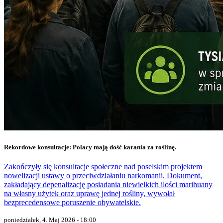
Rekordowe konsultacje: Polacy mają dość karania za roślinę.
Zakończyły się konsultacje społeczne nad poselskim projektem
nowelizacji ustawy o przeciwdziałaniu narkomanii. Dokument,
zakładający depenalizację posiadania niewielkich ilości marihuany
na własny użytek oraz uprawę jednej rośliny, wywołał
bezprecedensowe poruszenie obywatelskie.
poniedziałek, 4. Maj 2026 - 18:00