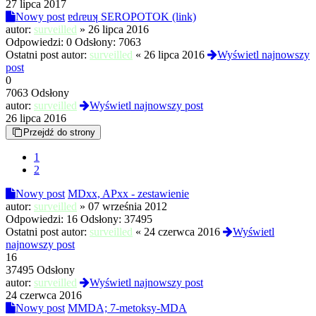
27 lipca 2017
Nowy post
ɐdɾɐuʞ SEROPOTOK (link)
autor:
surveilled
»
26 lipca 2016
Odpowiedzi:
0
Odsłony:
7063
Ostatni post autor:
surveilled
«
26 lipca 2016
Wyświetl najnowszy
post
0
7063 Odsłony
autor:
surveilled
Wyświetl najnowszy post
26 lipca 2016
Przejdź do strony
1
2
Nowy post
MDxx, APxx - zestawienie
autor:
surveilled
»
07 września 2012
Odpowiedzi:
16
Odsłony:
37495
Ostatni post autor:
surveilled
«
24 czerwca 2016
Wyświetl
najnowszy post
16
37495 Odsłony
autor:
surveilled
Wyświetl najnowszy post
24 czerwca 2016
Nowy post
MMDA; 7-metoksy-MDA