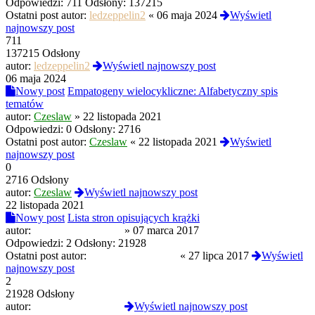
Odpowiedzi:
711
Odsłony:
137215
Ostatni post autor:
ledzeppelin2
«
06 maja 2024
Wyświetl
najnowszy post
711
137215 Odsłony
autor:
ledzeppelin2
Wyświetl najnowszy post
06 maja 2024
Nowy post
Empatogeny wielocykliczne: Alfabetyczny spis
tematów
autor:
Czeslaw
»
22 listopada 2021
Odpowiedzi:
0
Odsłony:
2716
Ostatni post autor:
Czeslaw
«
22 listopada 2021
Wyświetl
najnowszy post
0
2716 Odsłony
autor:
Czeslaw
Wyświetl najnowszy post
22 listopada 2021
Nowy post
Lista stron opisujących krążki
autor:
Radioaktywny Pakt
»
07 marca 2017
Odpowiedzi:
2
Odsłony:
21928
Ostatni post autor:
Radioaktywny Pakt
«
27 lipca 2017
Wyświetl
najnowszy post
2
21928 Odsłony
autor:
Radioaktywny Pakt
Wyświetl najnowszy post