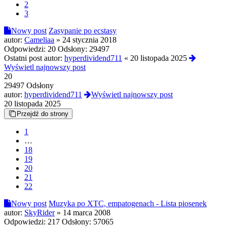
2
3
Nowy post
Zasypanie po ecstasy
autor:
Cameliaa
»
24 stycznia 2018
Odpowiedzi:
20
Odsłony:
29497
Ostatni post autor:
hyperdividend711
«
20 listopada 2025
Wyświetl najnowszy post
20
29497 Odsłony
autor:
hyperdividend711
Wyświetl najnowszy post
20 listopada 2025
Przejdź do strony
1
…
18
19
20
21
22
Nowy post
Muzyka po XTC, empatogenach - Lista piosenek
autor:
SkyRider
»
14 marca 2008
Odpowiedzi:
217
Odsłony:
57065