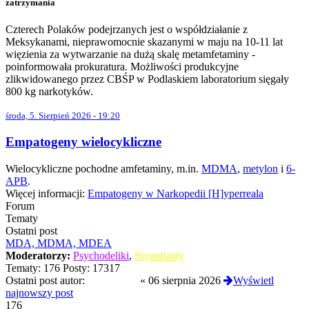
zatrzymania
Czterech Polaków podejrzanych jest o współdziałanie z
Meksykanami, nieprawomocnie skazanymi w maju na 10-11 lat
więzienia za wytwarzanie na dużą skalę metamfetaminy -
poinformowała prokuratura. Możliwości produkcyjne
zlikwidowanego przez CBŚP w Podlaskiem laboratorium sięgały
800 kg narkotyków.
środa, 5. Sierpień 2026 - 19:20
Empatogeny wielocykliczne
Wielocykliczne pochodne amfetaminy, m.in.
MDMA
,
metylon
i
6-
APB
.
Więcej informacji:
Empatogeny w Narkopedii [H]yperreala
Forum
Tematy
Ostatni post
MDA, MDMA, MDEA
Moderatorzy:
Psychodeliki
,
Stymulanty
Tematy:
176
Posty:
17317
Ostatni post autor:
D4RKJOY
«
06 sierpnia 2026
Wyświetl
najnowszy post
176