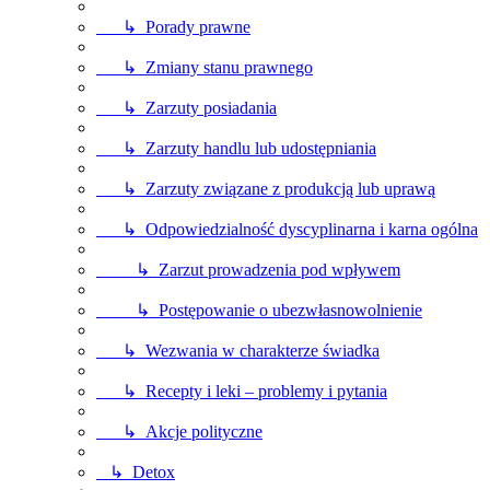
↳ Porady prawne
↳ Zmiany stanu prawnego
↳ Zarzuty posiadania
↳ Zarzuty handlu lub udostępniania
↳ Zarzuty związane z produkcją lub uprawą
↳ Odpowiedzialność dyscyplinarna i karna ogólna
↳ Zarzut prowadzenia pod wpływem
↳ Postępowanie o ubezwłasnowolnienie
↳ Wezwania w charakterze świadka
↳ Recepty i leki – problemy i pytania
↳ Akcje polityczne
↳ Detox