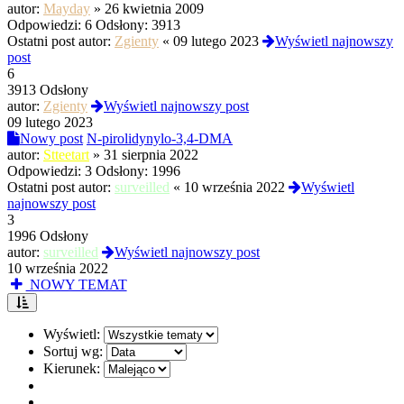
autor:
Mayday
»
26 kwietnia 2009
Odpowiedzi:
6
Odsłony:
3913
Ostatni post autor:
Zgienty
«
09 lutego 2023
Wyświetl najnowszy
post
6
3913 Odsłony
autor:
Zgienty
Wyświetl najnowszy post
09 lutego 2023
Nowy post
N-pirolidynylo-3,4-DMA
autor:
Stteetart
»
31 sierpnia 2022
Odpowiedzi:
3
Odsłony:
1996
Ostatni post autor:
surveilled
«
10 września 2022
Wyświetl
najnowszy post
3
1996 Odsłony
autor:
surveilled
Wyświetl najnowszy post
10 września 2022
NOWY TEMAT
Wyświetl:
Sortuj wg:
Kierunek: