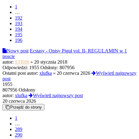
1
…
192
193
194
195
196
Nowy post
Ecstasy - Opisy Piguł vol. II- REGULAMIN w 1
poscie
autor:
STR88
»
20 stycznia 2018
Odpowiedzi:
1955
Odsłony:
807956
Ostatni post autor:
xlufka
«
20 czerwca 2026
Wyświetl najnowszy
post
1955
807956 Odsłony
autor:
xlufka
Wyświetl najnowszy post
20 czerwca 2026
Przejdź do strony
1
…
289
290