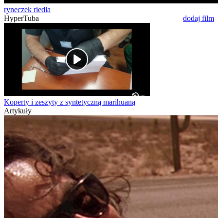
ryneczek riedla
HyperTuba
dodaj film
Koperty i zeszyty z syntetyczną marihuaną
Artykuły