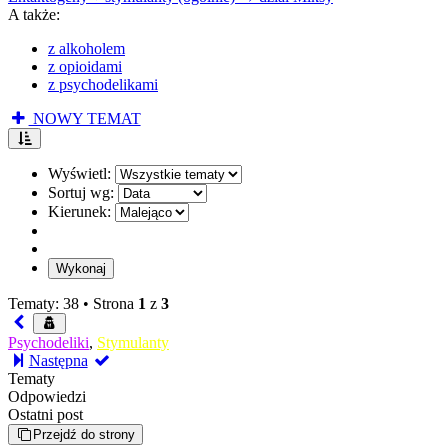
A także:
z alkoholem
z opioidami
z psychodelikami
NOWY TEMAT
Wyświetl:
Sortuj wg:
Kierunek:
Tematy: 38 •
Strona
1
z
3
Psychodeliki
,
Stymulanty
Następna
Tematy
Odpowiedzi
Ostatni post
Przejdź do strony