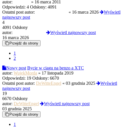
autor:
ArsonMJ
»
16 marca 2011
Odpowiedzi:
4
Odsłony:
4091
Ostatni post autor:
izopropylofenidat
«
16 marca 2026
Wyświetl
najnowszy post
4
4091 Odsłony
autor:
izopropylofenidat
Wyświetl najnowszy post
16 marca 2026
Przejdź do strony
1
2
Nowy post
Bycie w ciągu na benzo a XTC
autor:
WujekMorda
»
17 listopada 2019
Odpowiedzi:
19
Odsłony:
6670
Ostatni post autor:
DeWitteEngel
«
03 grudnia 2025
Wyświetl
najnowszy post
19
6670 Odsłony
autor:
DeWitteEngel
Wyświetl najnowszy post
03 grudnia 2025
Przejdź do strony
1