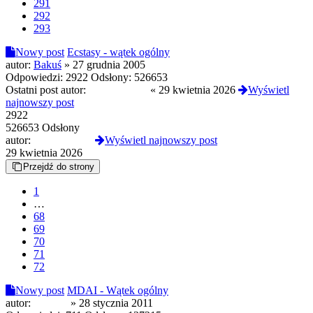
291
292
293
Nowy post
Ecstasy - wątek ogólny
autor:
Bakuś
»
27 grudnia 2005
Odpowiedzi:
2922
Odsłony:
526653
Ostatni post autor:
NeonKitsune
«
29 kwietnia 2026
Wyświetl
najnowszy post
2922
526653 Odsłony
autor:
NeonKitsune
Wyświetl najnowszy post
29 kwietnia 2026
Przejdź do strony
1
…
68
69
70
71
72
Nowy post
MDAI - Wątek ogólny
autor:
Ryyyba
»
28 stycznia 2011