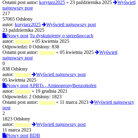
Ostatni post autor:
korytarz2025
«
23 października 2025
Wyświetl
najnowszy post
217
57065 Odsłony
autor:
korytarz2025
Wyświetl najnowszy post
23 października 2025
Nowy post
Tu dyskutujemy o sprzedawcach
autor:
Stteetart
»
05 kwietnia 2025
Odpowiedzi:
0
Odsłony:
838
Ostatni post autor:
Stteetart
«
05 kwietnia 2025
Wyświetl
najnowszy post
0
838 Odsłony
autor:
Stteetart
Wyświetl najnowszy post
05 kwietnia 2025
Nowy post
APBTs - Aminopropylbenzotiofen
autor:
Stteetart
»
19 grudnia 2021
Odpowiedzi:
2
Odsłony:
1823
Ostatni post autor:
Stteetart
«
11 marca 2023
Wyświetl najnowszy
post
2
1823 Odsłony
autor:
Stteetart
Wyświetl najnowszy post
11 marca 2023
Nowy post
BDB