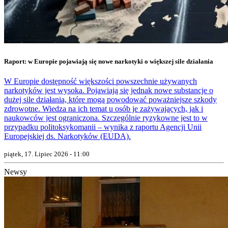
Raport: w Europie pojawiają się nowe narkotyki o większej sile działania
W Europie dostępność większości powszechnie używanych
narkotyków jest wysoka. Pojawiają się jednak nowe substancje o
dużej sile działania, które mogą powodować poważniejsze szkody
zdrowotne. Wiedza na ich temat u osób je zażywających, jak i
naukowców jest ograniczona. Szczególnie ryzykowne jest to w
przypadku politoksykomanii – wynika z raportu Agencji Unii
Europejskiej ds. Narkotyków (EUDA).
piątek, 17. Lipiec 2026 - 11:00
Newsy