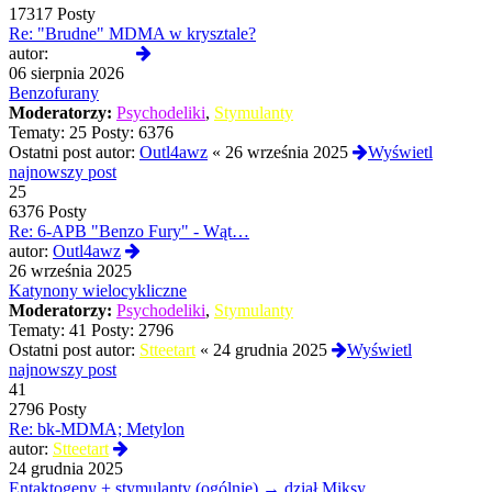
17317 Posty
Re: "Brudne" MDMA w krysztale?
Wyświetl
autor:
D4RKJOY
najnowszy
06 sierpnia 2026
post
Benzofurany
Moderatorzy:
Psychodeliki
,
Stymulanty
Tematy:
25
Posty:
6376
Ostatni post autor:
Outl4awz
«
26 września 2025
Wyświetl
najnowszy post
25
6376 Posty
Re: 6-APB "Benzo Fury" - Wąt…
Wyświetl
autor:
Outl4awz
najnowszy
26 września 2025
post
Katynony wielocykliczne
Moderatorzy:
Psychodeliki
,
Stymulanty
Tematy:
41
Posty:
2796
Ostatni post autor:
Stteetart
«
24 grudnia 2025
Wyświetl
najnowszy post
41
2796 Posty
Re: bk-MDMA; Metylon
Wyświetl
autor:
Stteetart
najnowszy
24 grudnia 2025
post
Entaktogeny + stymulanty (ogólnie) → dział Miksy