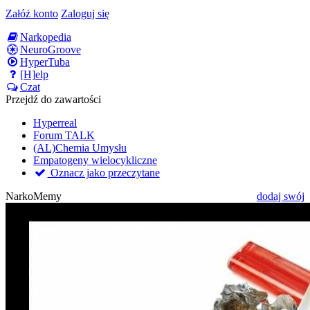
Załóż konto
Zaloguj się
Narkopedia
NeuroGroove
HyperTuba
[H]elp
Czat
Przejdź do zawartości
Hyperreal
Forum TALK
(AL)Chemia Umysłu
Empatogeny wielocykliczne
Oznacz jako przeczytane
NarkoMemy
dodaj swój