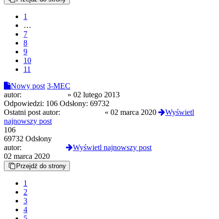
1
…
7
8
9
10
11
Nowy post
3-MEC
autor:
doppelganger
»
02 lutego 2013
Odpowiedzi:
106
Odsłony:
69732
Ostatni post autor:
Diabeusz666
«
02 marca 2020
Wyświetl
najnowszy post
106
69732 Odsłony
autor:
Diabeusz666
Wyświetl najnowszy post
02 marca 2020
Przejdź do strony
1
2
3
4
5