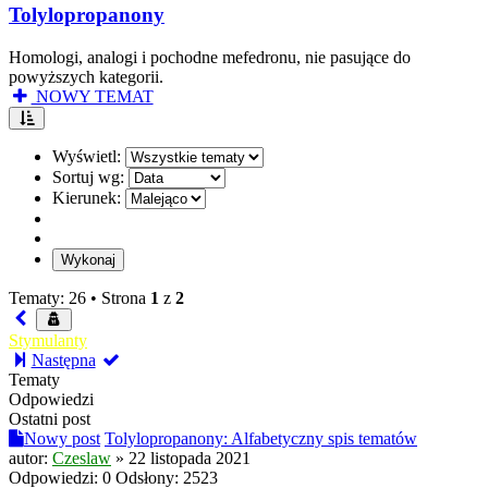
Tolylopropanony
Homologi, analogi i pochodne mefedronu, nie pasujące do
powyższych kategorii.
NOWY TEMAT
Wyświetl:
Sortuj wg:
Kierunek:
Tematy: 26 •
Strona
1
z
2
Stymulanty
Następna
Tematy
Odpowiedzi
Ostatni post
Nowy post
Tolylopropanony: Alfabetyczny spis tematów
autor:
Czeslaw
»
22 listopada 2021
Odpowiedzi:
0
Odsłony:
2523