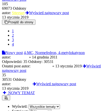
105
69073 Odsłony
autor:
Stteetart
Wyświetl najnowszy post
13 stycznia 2019
Przejdź do strony
1
2
3
4
Nowy post
4-MC, Normefedron, 4-metylokatynon
autor:
Chemman
»
14 grudnia 2011
Odpowiedzi:
35
Odsłony:
30531
Ostatni post autor:
PoppyLov3r
«
13 stycznia 2019
Wyświetl
najnowszy post
35
30531 Odsłony
autor:
PoppyLov3r
Wyświetl najnowszy post
13 stycznia 2019
NOWY TEMAT
Wyświetl: