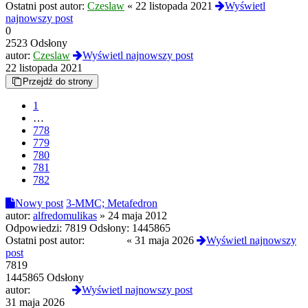
Ostatni post autor:
Czeslaw
«
22 listopada 2021
Wyświetl
najnowszy post
0
2523 Odsłony
autor:
Czeslaw
Wyświetl najnowszy post
22 listopada 2021
Przejdź do strony
1
…
778
779
780
781
782
Nowy post
3-MMC; Metafedron
autor:
alfredomulikas
»
24 maja 2012
Odpowiedzi:
7819
Odsłony:
1445865
Ostatni post autor:
DuchPL
«
31 maja 2026
Wyświetl najnowszy
post
7819
1445865 Odsłony
autor:
DuchPL
Wyświetl najnowszy post
31 maja 2026