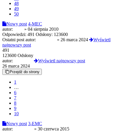
48
49
50
Nowy post
4-MEC
autor:
ziper
»
04 sierpnia 2010
Odpowiedzi:
491
Odsłony:
123600
Ostatni post autor:
krzyszjarz
«
26 marca 2024
Wyświetl
najnowszy post
491
123600 Odsłony
autor:
krzyszjarz
Wyświetl najnowszy post
26 marca 2024
Przejdź do strony
1
…
6
7
8
9
10
Nowy post
3-EMC
autor:
chujec123
»
30 czerwca 2015