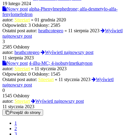
19 lutego 2024
Nowy post
alpha-Phenylmephedrone; alfa-desmetylo-alfa-
fenylomefedron
autor:
Stteetart
»
01 grudnia 2020
Odpowiedzi:
3
Odsłony:
2585
Ostatni post autor:
heathcotegeo
«
11 sierpnia 2023
Wyświetl
najnowszy post
3
2585 Odsłony
autor:
heathcotegeo
Wyświetl najnowszy post
11 sierpnia 2023
Nowy post
4-iBu-MC; 4-isobutylmetkatynon
autor:
Stteetart
»
11 stycznia 2023
Odpowiedzi:
0
Odsłony:
1545
Ostatni post autor:
Stteetart
«
11 stycznia 2023
Wyświetl
najnowszy post
0
1545 Odsłony
autor:
Stteetart
Wyświetl najnowszy post
11 stycznia 2023
Przejdź do strony
1
2
3