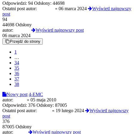
Odpowiedzi:
94
Odsłony:
44698
Ostatni post autor:
DuchPL
«
06 marca 2024
Wyświetl najnowszy
post
94
44698 Odsłony
autor:
DuchPL
Wyświetl najnowszy post
06 marca 2024
Przejdź do strony
1
…
34
35
36
37
38
Nowy post
4-EMC
autor:
rejestr
»
05 maja 2010
Odpowiedzi:
376
Odsłony:
87005
Ostatni post autor:
lvckyy
«
19 lutego 2024
Wyświetl najnowszy
post
376
87005 Odsłony
autor:
lvckyy
Wyświetl najnowszy post