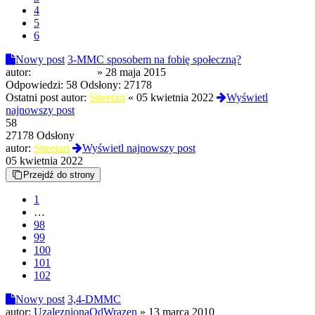
4
5
6
Nowy post
3-MMC sposobem na fobię społeczną?
autor:
NomenOmen
»
28 maja 2015
Odpowiedzi:
58
Odsłony:
27178
Ostatni post autor:
Stteetart
«
05 kwietnia 2022
Wyświetl
najnowszy post
58
27178 Odsłony
autor:
Stteetart
Wyświetl najnowszy post
05 kwietnia 2022
Przejdź do strony
1
…
98
99
100
101
102
Nowy post
3,4-DMMC
autor:
UzaleznionaOdWrazen
»
13 marca 2010