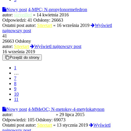
Nowy post
4-MPC; N-propylonormefedron
autor:
surveilled
»
14 kwietnia 2016
Odpowiedzi:
41
Odsłony:
26663
Ostatni post autor:
Stteetart
«
16 września 2019
Wyświetl
najnowszy post
41
26663 Odsłony
autor:
Stteetart
Wyświetl najnowszy post
16 września 2019
Przejdź do strony
1
…
7
8
9
10
11
Nowy post
4-MMeOC; N-metoksy-4-metylokatynon
autor:
Modyfikowany Bigos
»
29 lipca 2015
Odpowiedzi:
105
Odsłony:
69073
Ostatni post autor:
Stteetart
«
13 stycznia 2019
Wyświetl
najnowszy post