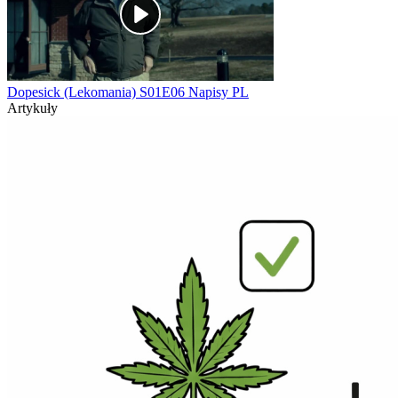
Dopesick (Lekomania) S01E06 Napisy PL
Artykuły