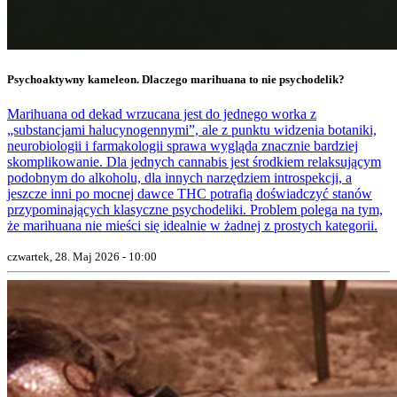
Psychoaktywny kameleon. Dlaczego marihuana to nie psychodelik?
Marihuana od dekad wrzucana jest do jednego worka z
„substancjami halucynogennymi”, ale z punktu widzenia botaniki,
neurobiologii i farmakologii sprawa wygląda znacznie bardziej
skomplikowanie. Dla jednych cannabis jest środkiem relaksującym
podobnym do alkoholu, dla innych narzędziem introspekcji, a
jeszcze inni po mocnej dawce THC potrafią doświadczyć stanów
przypominających klasyczne psychodeliki. Problem polega na tym,
że marihuana nie mieści się idealnie w żadnej z prostych kategorii.
czwartek, 28. Maj 2026 - 10:00