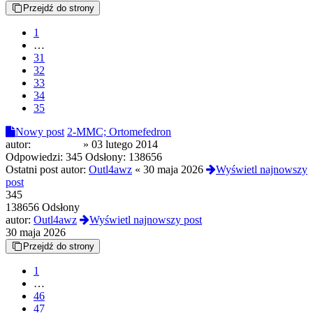
Przejdź do strony
1
…
31
32
33
34
35
Nowy post
2-MMC; Ortomefedron
autor:
dolek1488
»
03 lutego 2014
Odpowiedzi:
345
Odsłony:
138656
Ostatni post autor:
Outl4awz
«
30 maja 2026
Wyświetl najnowszy
post
345
138656 Odsłony
autor:
Outl4awz
Wyświetl najnowszy post
30 maja 2026
Przejdź do strony
1
…
46
47