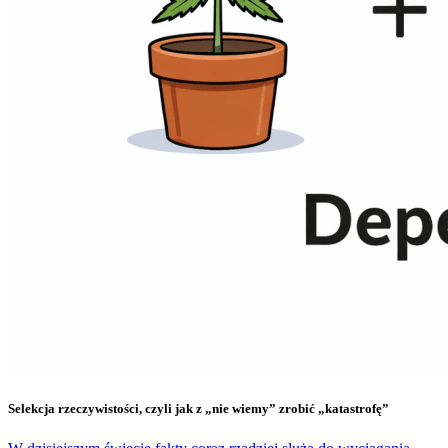
Selekcja rzeczywistości, czyli jak z „nie wiemy” zrobić „katastrofę”