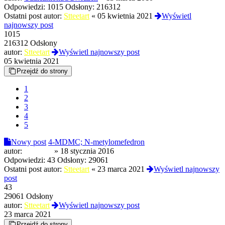
Odpowiedzi:
1015
Odsłony:
216312
Ostatni post autor:
Stteetart
«
05 kwietnia 2021
Wyświetl
najnowszy post
1015
216312 Odsłony
autor:
Stteetart
Wyświetl najnowszy post
05 kwietnia 2021
Przejdź do strony
1
2
3
4
5
Nowy post
4-MDMC; N-metylomefedron
autor:
drpepper
»
18 stycznia 2016
Odpowiedzi:
43
Odsłony:
29061
Ostatni post autor:
Stteetart
«
23 marca 2021
Wyświetl najnowszy
post
43
29061 Odsłony
autor:
Stteetart
Wyświetl najnowszy post
23 marca 2021
Przejdź do strony