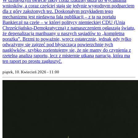
W dzisiejszym świecie fakty coraz rzadziej służą do wyciągania
wniosków, a coraz częściej stają się jedynie wygodnym podparciem
dla z góry założonych tez. Doskonałym przykładem tego
mechanizmu jest niedawna fala publikacji – z tą na portalu
Bankier.pl na czele – w której politycy niemieckiej CDU (Unia
Chrześcijańsko-Demokratyczna) z namaszczeniem ogłaszają światu,
że depenalizacja marihuany u naszych sąsiadów to „kompletna
porażka”. Brzmi to poważnie, wręcz ostatecznie, jednak gdy tylko
odważymy się zajrzeć pod błyszczącą powierzchnię tych
nagłówków, szybko zorientujemy się, że nie mamy do czynienia z
rzetelną analizą raportu, lecz z misternie utkaną narracją, która ma
ten raport po prostu zagłuszyć.
piątek, 10. Kwiecień 2026 - 11:00