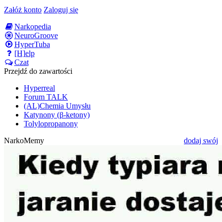
Załóż konto
Zaloguj się
Narkopedia
NeuroGroove
HyperTuba
[H]elp
Czat
Przejdź do zawartości
Hyperreal
Forum TALK
(AL)Chemia Umysłu
Katynony (β-ketony)
Tolylopropanony
NarkoMemy
dodaj swój