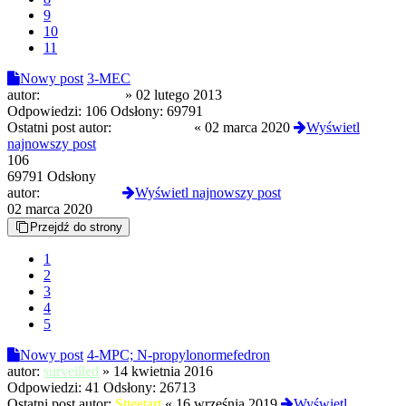
9
10
11
Nowy post
3-MEC
autor:
doppelganger
»
02 lutego 2013
Odpowiedzi:
106
Odsłony:
69791
Ostatni post autor:
Diabeusz666
«
02 marca 2020
Wyświetl
najnowszy post
106
69791 Odsłony
autor:
Diabeusz666
Wyświetl najnowszy post
02 marca 2020
Przejdź do strony
1
2
3
4
5
Nowy post
4-MPC; N-propylonormefedron
autor:
surveilled
»
14 kwietnia 2016
Odpowiedzi:
41
Odsłony:
26713
Ostatni post autor:
Stteetart
«
16 września 2019
Wyświetl