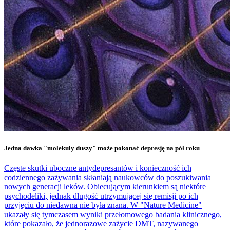
Jedna dawka "molekuły duszy" może pokonać depresję na pół roku
Częste skutki uboczne antydepresantów i konieczność ich
codziennego zażywania skłaniają naukowców do poszukiwania
nowych generacji leków. Obiecującym kierunkiem są niektóre
psychodeliki, jednak długość utrzymującej się remisji po ich
przyjęciu do niedawna nie była znana. W "Nature Medicine"
ukazały się tymczasem wyniki przełomowego badania klinicznego,
które pokazało, że jednorazowe zażycie DMT, nazywanego