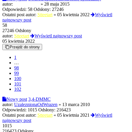
autor:
NomenOmen
»
28 maja 2015
Odpowiedzi:
58
Odsłony:
27246
Ostatni post autor:
Stteetart
«
05 kwietnia 2022
Wyświetl
najnowszy post
58
27246 Odsłony
autor:
Stteetart
Wyświetl najnowszy post
05 kwietnia 2022
Przejdź do strony
1
…
98
99
100
101
102
Nowy post
3,4-DMMC
autor:
UzaleznionaOdWrazen
»
13 marca 2010
Odpowiedzi:
1015
Odsłony:
216423
Ostatni post autor:
Stteetart
«
05 kwietnia 2021
Wyświetl
najnowszy post
1015
216423 Odsłony