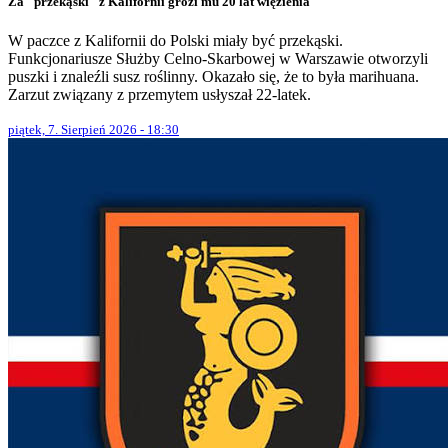
Za "przekąski" z Kalifornii grozi mu 20 lat więzienia
W paczce z Kalifornii do Polski miały być przekąski.
Funkcjonariusze Służby Celno-Skarbowej w Warszawie otworzyli
puszki i znaleźli susz roślinny. Okazało się, że to była marihuana.
Zarzut związany z przemytem usłyszał 22-latek.
piątek, 7. Sierpień 2026 - 18:30