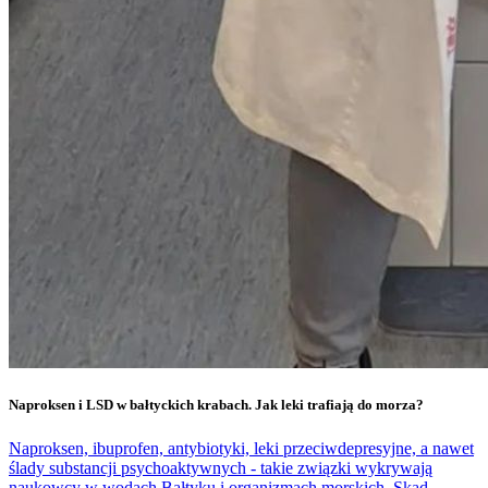
Naproksen i LSD w bałtyckich krabach. Jak leki trafiają do morza?
Naproksen, ibuprofen, antybiotyki, leki przeciwdepresyjne, a nawet
ślady substancji psychoaktywnych - takie związki wykrywają
naukowcy w wodach Bałtyku i organizmach morskich. Skąd