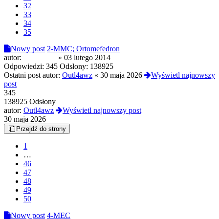
32
33
34
35
Nowy post
2-MMC; Ortomefedron
autor:
dolek1488
»
03 lutego 2014
Odpowiedzi:
345
Odsłony:
138925
Ostatni post autor:
Outl4awz
«
30 maja 2026
Wyświetl najnowszy
post
345
138925 Odsłony
autor:
Outl4awz
Wyświetl najnowszy post
30 maja 2026
Przejdź do strony
1
…
46
47
48
49
50
Nowy post
4-MEC