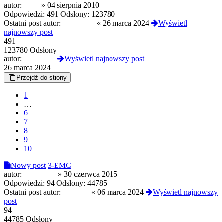
autor:
ziper
»
04 sierpnia 2010
Odpowiedzi:
491
Odsłony:
123780
Ostatni post autor:
krzyszjarz
«
26 marca 2024
Wyświetl
najnowszy post
491
123780 Odsłony
autor:
krzyszjarz
Wyświetl najnowszy post
26 marca 2024
Przejdź do strony
1
…
6
7
8
9
10
Nowy post
3-EMC
autor:
chujec123
»
30 czerwca 2015
Odpowiedzi:
94
Odsłony:
44785
Ostatni post autor:
DuchPL
«
06 marca 2024
Wyświetl najnowszy
post
94
44785 Odsłony