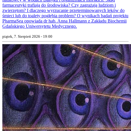
farmaceutyki trafiają do środowiska? Czy zagrażają ludziom i
zwierzętom? I dlaczego wyrzucanie przeterminowanych leków do
śmieci lub do toalety pogłębia problem? O wynikach badań projektu
PharmaSea opowiada dr hab. Anna Hallmann z Zakładu Biochemii
Gdańskiego Uniwersytetu Medycznego.
piątek, 7. Sierpień 2026 - 19:00