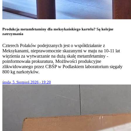
Produkcja metamfetaminy dla meksykańskiego kartelu? Są kolejne
zatrzymania
Czterech Polaków podejrzanych jest o współdziałanie z
Meksykanami, nieprawomocnie skazanymi w maju na 10-11 lat
więzienia za wytwarzanie na dużą skalę metamfetaminy -
poinformowała prokuratura. Możliwości produkcyjne
zlikwidowanego przez CBŚP w Podlaskiem laboratorium sięgały
800 kg narkotyków.
środa, 5. Sierpień 2026 - 19:20