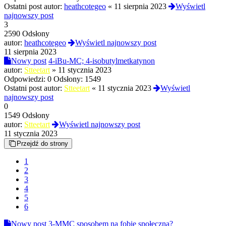
Ostatni post autor:
heathcotegeo
«
11 sierpnia 2023
Wyświetl
najnowszy post
3
2590 Odsłony
autor:
heathcotegeo
Wyświetl najnowszy post
11 sierpnia 2023
Nowy post
4-iBu-MC; 4-isobutylmetkatynon
autor:
Stteetart
»
11 stycznia 2023
Odpowiedzi:
0
Odsłony:
1549
Ostatni post autor:
Stteetart
«
11 stycznia 2023
Wyświetl
najnowszy post
0
1549 Odsłony
autor:
Stteetart
Wyświetl najnowszy post
11 stycznia 2023
Przejdź do strony
1
2
3
4
5
6
Nowy post
3-MMC sposobem na fobię społeczną?