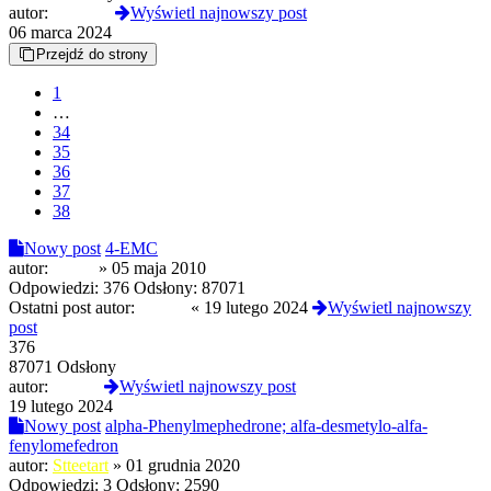
autor:
DuchPL
Wyświetl najnowszy post
06 marca 2024
Przejdź do strony
1
…
34
35
36
37
38
Nowy post
4-EMC
autor:
rejestr
»
05 maja 2010
Odpowiedzi:
376
Odsłony:
87071
Ostatni post autor:
lvckyy
«
19 lutego 2024
Wyświetl najnowszy
post
376
87071 Odsłony
autor:
lvckyy
Wyświetl najnowszy post
19 lutego 2024
Nowy post
alpha-Phenylmephedrone; alfa-desmetylo-alfa-
fenylomefedron
autor:
Stteetart
»
01 grudnia 2020
Odpowiedzi:
3
Odsłony:
2590