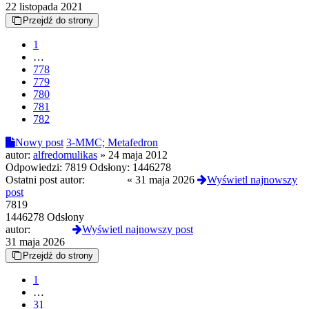
22 listopada 2021
Przejdź do strony
1
…
778
779
780
781
782
Nowy post
3-MMC; Metafedron
autor:
alfredomulikas
»
24 maja 2012
Odpowiedzi:
7819
Odsłony:
1446278
Ostatni post autor:
DuchPL
«
31 maja 2026
Wyświetl najnowszy
post
7819
1446278 Odsłony
autor:
DuchPL
Wyświetl najnowszy post
31 maja 2026
Przejdź do strony
1
…
31