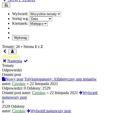
Wyświetl:
Sortuj wg:
Kierunek:
Tematy: 26 •
Strona
1
z
2
Stymulanty
Następna
Tematy
Odpowiedzi
Ostatni post
Nowy post
Tolylopropanony: Alfabetyczny spis tematów
autor:
Czeslaw
»
22 listopada 2021
Odpowiedzi:
0
Odsłony:
2529
Ostatni post autor:
Czeslaw
«
22 listopada 2021
Wyświetl
najnowszy post
0
2529 Odsłony
autor:
Czeslaw
Wyświetl najnowszy post