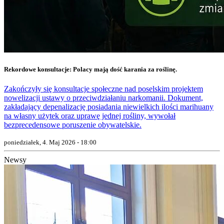
Rekordowe konsultacje: Polacy mają dość karania za roślinę.
Zakończyły się konsultacje społeczne nad poselskim projektem
nowelizacji ustawy o przeciwdziałaniu narkomanii. Dokument,
zakładający depenalizację posiadania niewielkich ilości marihuany
na własny użytek oraz uprawę jednej rośliny, wywołał
bezprecedensowe poruszenie obywatelskie.
poniedziałek, 4. Maj 2026 - 18:00
Newsy