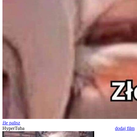
źle palisz
HyperTuba
dodaj film