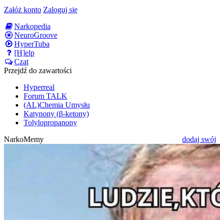
Załóż konto
Zaloguj się
Narkopedia
NeuroGroove
HyperTuba
[H]elp
Czat
Przejdź do zawartości
Hyperreal
Forum TALK
(AL)Chemia Umysłu
Katynony (β-ketony)
Tolylopropanony
NarkoMemy
dodaj swój