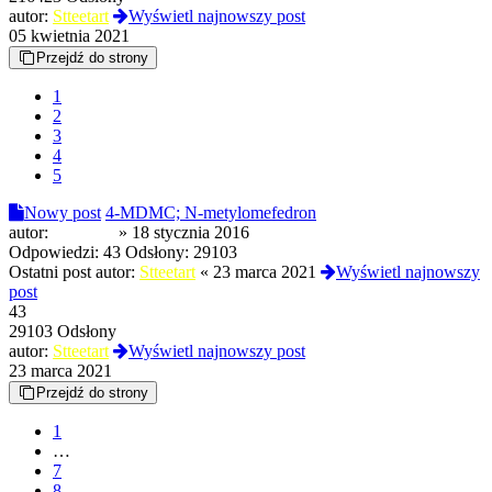
autor:
Stteetart
Wyświetl najnowszy post
05 kwietnia 2021
Przejdź do strony
1
2
3
4
5
Nowy post
4-MDMC; N-metylomefedron
autor:
drpepper
»
18 stycznia 2016
Odpowiedzi:
43
Odsłony:
29103
Ostatni post autor:
Stteetart
«
23 marca 2021
Wyświetl najnowszy
post
43
29103 Odsłony
autor:
Stteetart
Wyświetl najnowszy post
23 marca 2021
Przejdź do strony
1
…
7
8