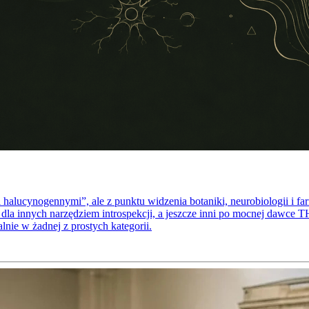
halucynogennymi”, ale z punktu widzenia botaniki, neurobiologii i f
 dla innych narzędziem introspekcji, a jeszcze inni po mocnej dawce
lnie w żadnej z prostych kategorii.