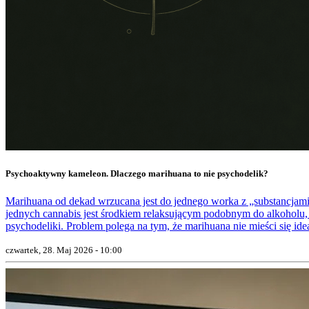
Psychoaktywny kameleon. Dlaczego marihuana to nie psychodelik?
Marihuana od dekad wrzucana jest do jednego worka z „substancjami 
jednych cannabis jest środkiem relaksującym podobnym do alkoholu,
psychodeliki. Problem polega na tym, że marihuana nie mieści się idea
czwartek, 28. Maj 2026 - 10:00