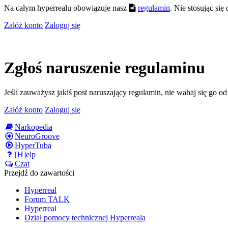
Na całym hyperrealu obowiązuje nasz
regulamin
. Nie stosując si
Załóż konto
Zaloguj się
Zgłoś naruszenie regulaminu
Jeśli zauważysz jakiś post naruszający regulamin, nie wahaj się go o
Załóż konto
Zaloguj się
Narkopedia
NeuroGroove
HyperTuba
[H]elp
Czat
Przejdź do zawartości
Hyperreal
Forum TALK
Hyperreal
Dział pomocy technicznej Hyperreala