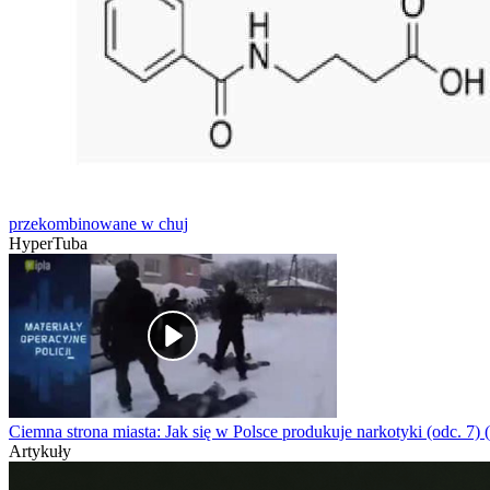
przekombinowane w chuj
HyperTuba
Ciemna strona miasta: Jak się w Polsce produkuje narkotyki (odc. 7) 
Artykuły