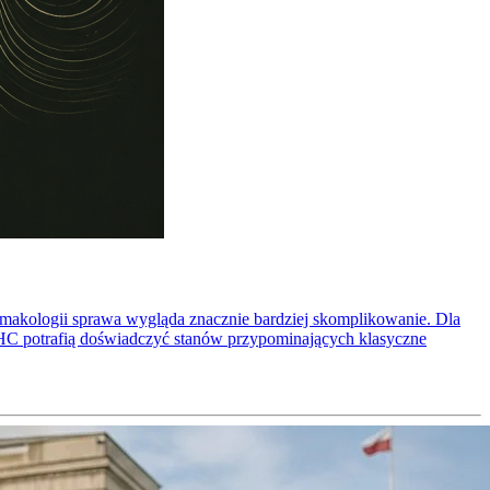
armakologii sprawa wygląda znacznie bardziej skomplikowanie. Dla
 THC potrafią doświadczyć stanów przypominających klasyczne