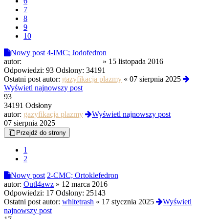
6
7
8
9
10
Nowy post
4-IMC; Jodofedron
autor:
EKSUDIPRODZEKTU
»
15 listopada 2016
Odpowiedzi:
93
Odsłony:
34191
Ostatni post autor:
gazyfikacja plazmy
«
07 sierpnia 2025
Wyświetl najnowszy post
93
34191 Odsłony
autor:
gazyfikacja plazmy
Wyświetl najnowszy post
07 sierpnia 2025
Przejdź do strony
1
2
Nowy post
2-CMC; Ortoklefedron
autor:
Outl4awz
»
12 marca 2016
Odpowiedzi:
17
Odsłony:
25143
Ostatni post autor:
whitetrash
«
17 stycznia 2025
Wyświetl
najnowszy post