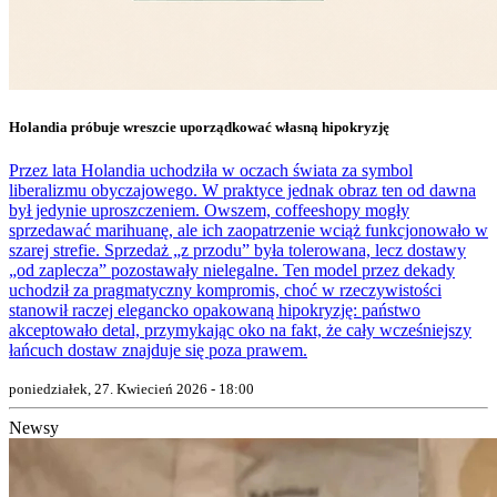
Holandia próbuje wreszcie uporządkować własną hipokryzję
Przez lata Holandia uchodziła w oczach świata za symbol
liberalizmu obyczajowego. W praktyce jednak obraz ten od dawna
był jedynie uproszczeniem. Owszem, coffeeshopy mogły
sprzedawać marihuanę, ale ich zaopatrzenie wciąż funkcjonowało w
szarej strefie. Sprzedaż „z przodu” była tolerowana, lecz dostawy
„od zaplecza” pozostawały nielegalne. Ten model przez dekady
uchodził za pragmatyczny kompromis, choć w rzeczywistości
stanowił raczej elegancko opakowaną hipokryzję: państwo
akceptowało detal, przymykając oko na fakt, że cały wcześniejszy
łańcuch dostaw znajduje się poza prawem.
poniedziałek, 27. Kwiecień 2026 - 18:00
Newsy