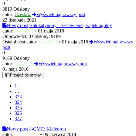
0
3819 Odsłony
autor:
Czeslaw
Wyświetl najnowszy post
22 listopada 2021
Nowy post
Halokatynony – zestawienie, wątek ogólny
autor:
surveilled
»
01 maja 2016
Odpowiedzi:
0
Odsłony:
9189
Ostatni post autor:
surveilled
«
01 maja 2016
Wyświetl najnowszy
post
0
9189 Odsłony
autor:
surveilled
Wyświetl najnowszy post
01 maja 2016
Przejdź do strony
1
…
323
324
325
326
327
Nowy post
4-CMC; Klefedron
autor:
Dersu Uzala
»
09 czerwca 2014