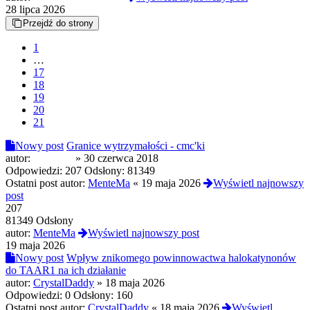
28 lipca 2026
Przejdź do strony
1
…
17
18
19
20
21
Nowy post
Granice wytrzymałości - cmc'ki
autor:
Thermoc
»
30 czerwca 2018
Odpowiedzi:
207
Odsłony:
81349
Ostatni post autor:
MenteMa
«
19 maja 2026
Wyświetl najnowszy
post
207
81349 Odsłony
autor:
MenteMa
Wyświetl najnowszy post
19 maja 2026
Nowy post
Wpływ znikomego powinnowactwa halokatynonów
do TAAR1 na ich działanie
autor:
CrystalDaddy
»
18 maja 2026
Odpowiedzi:
0
Odsłony:
160
Ostatni post autor:
CrystalDaddy
«
18 maja 2026
Wyświetl