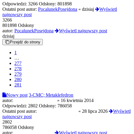
Odpowiedzi:
3266
Odsłony:
801898
Ostatni post autor:
PocalunekPosejdona
«
dzisiaj
Wyświetl
najnowszy post
3266
801898 Odsłony
autor:
PocalunekPosejdona
Wyświetl najnowszy post
dzisiaj
Przejdź do strony
1
…
277
278
279
280
281
Nowy post
3-CMC; Metaklefedron
autor:
Modyfikowany Bigos
»
16 kwietnia 2014
Odpowiedzi:
2802
Odsłony:
786058
Ostatni post autor:
KrysztalowyChopak
«
28 lipca 2026
Wyświetl
najnowszy post
2802
786058 Odsłony
autor:
KrysztalowyChopak
Wyświetl najnowszy post