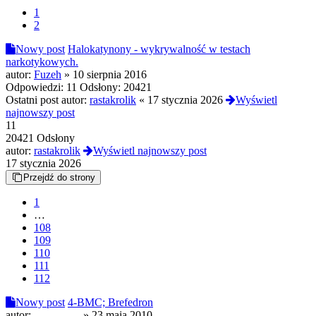
1
2
Nowy post
Halokatynony - wykrywalność w testach
narkotykowych.
autor:
Fuzeh
»
10 sierpnia 2016
Odpowiedzi:
11
Odsłony:
20421
Ostatni post autor:
rastakrolik
«
17 stycznia 2026
Wyświetl
najnowszy post
11
20421 Odsłony
autor:
rastakrolik
Wyświetl najnowszy post
17 stycznia 2026
Przejdź do strony
1
…
108
109
110
111
112
Nowy post
4-BMC; Brefedron
autor:
Old Death
»
23 maja 2010