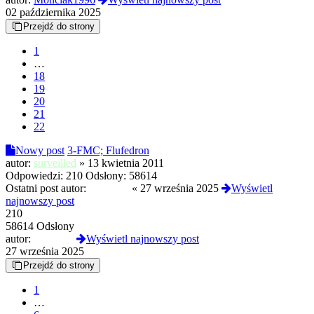
02 października 2025
Przejdź do strony
1
…
18
19
20
21
22
Nowy post
3-FMC; Flufedron
autor:
surveilled
»
13 kwietnia 2011
Odpowiedzi:
210
Odsłony:
58614
Ostatni post autor:
WillSniff
«
27 września 2025
Wyświetl
najnowszy post
210
58614 Odsłony
autor:
WillSniff
Wyświetl najnowszy post
27 września 2025
Przejdź do strony
1
…