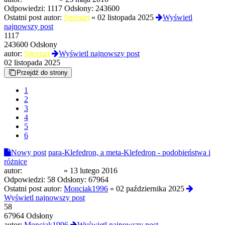
Odpowiedzi:
1117
Odsłony:
243600
Ostatni post autor:
Stteetart
«
02 listopada 2025
Wyświetl
najnowszy post
1117
243600 Odsłony
autor:
Stteetart
Wyświetl najnowszy post
02 listopada 2025
Przejdź do strony
1
2
3
4
5
6
Nowy post
para-Klefedron, a meta-Klefedron - podobieństwa i
różnice
autor:
zarlaczbialy
»
13 lutego 2016
Odpowiedzi:
58
Odsłony:
67964
Ostatni post autor:
Monciak1996
«
02 października 2025
Wyświetl najnowszy post
58
67964 Odsłony
autor:
Monciak1996
Wyświetl najnowszy post