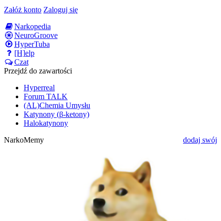
Załóż konto
Zaloguj się
Narkopedia
NeuroGroove
HyperTuba
[H]elp
Czat
Przejdź do zawartości
Hyperreal
Forum TALK
(AL)Chemia Umysłu
Katynony (β-ketony)
Halokatynony
NarkoMemy
dodaj swój