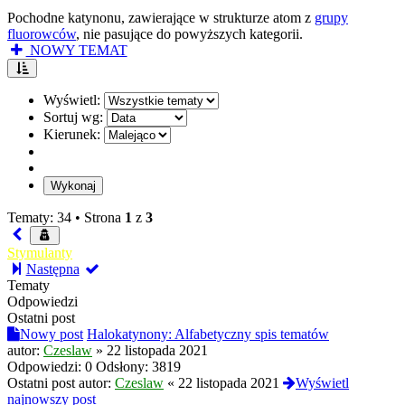
Pochodne katynonu, zawierające w strukturze atom z
grupy
fluorowców
, nie pasujące do powyższych kategorii.
NOWY TEMAT
Wyświetl:
Sortuj wg:
Kierunek:
Tematy: 34 •
Strona
1
z
3
Stymulanty
Następna
Tematy
Odpowiedzi
Ostatni post
Nowy post
Halokatynony: Alfabetyczny spis tematów
autor:
Czeslaw
»
22 listopada 2021
Odpowiedzi:
0
Odsłony:
3819
Ostatni post autor:
Czeslaw
«
22 listopada 2021
Wyświetl
najnowszy post