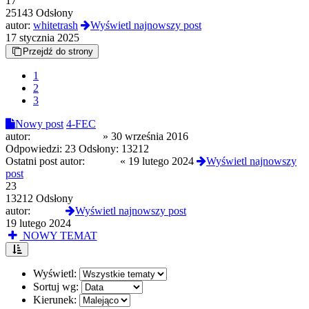
17
25143 Odsłony
autor:
whitetrash
Wyświetl najnowszy post
17 stycznia 2025
Przejdź do strony
1
2
3
Nowy post
4-FEC
autor:
randomuser118
»
30 września 2016
Odpowiedzi:
23
Odsłony:
13212
Ostatni post autor:
lvckyy
«
19 lutego 2024
Wyświetl najnowszy
post
23
13212 Odsłony
autor:
lvckyy
Wyświetl najnowszy post
19 lutego 2024
NOWY TEMAT
Wyświetl:
Sortuj wg:
Kierunek: