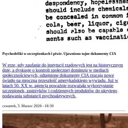
Psychodeliki w szczepionkach i piwie. Ujawniono tajne dokumenty CIA
W erze, gdy zaufanie do instytucji rządowych jest na historycznym
dnie, a dyskusje o kontroli społecznej dominują w mediach
społecznościowych, odtajnione dokumenty CIA rzucają nowe
światło na mroczną przeszłość amerykańskiego wywiadu. Już w
latach 50. XX w. agencja poważnie rozważała wykorzystanie
szczepionek, zastrzyków i codziennych produktów do ukrytego
podawania substancji psychoaktywnych.
czwartek, 5. Marzec 2026 - 18:30