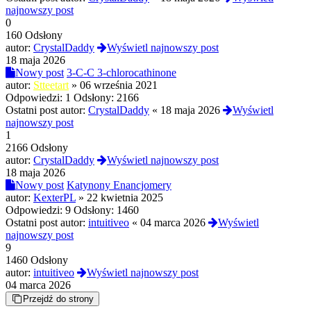
najnowszy post
0
160 Odsłony
autor:
CrystalDaddy
Wyświetl najnowszy post
18 maja 2026
Nowy post
3-C-C 3-chlorocathinone
autor:
Stteetart
»
06 września 2021
Odpowiedzi:
1
Odsłony:
2166
Ostatni post autor:
CrystalDaddy
«
18 maja 2026
Wyświetl
najnowszy post
1
2166 Odsłony
autor:
CrystalDaddy
Wyświetl najnowszy post
18 maja 2026
Nowy post
Katynony Enancjomery
autor:
KexterPL
»
22 kwietnia 2025
Odpowiedzi:
9
Odsłony:
1460
Ostatni post autor:
intuitiveo
«
04 marca 2026
Wyświetl
najnowszy post
9
1460 Odsłony
autor:
intuitiveo
Wyświetl najnowszy post
04 marca 2026
Przejdź do strony