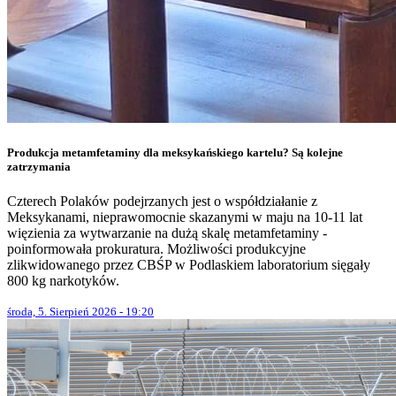
Produkcja metamfetaminy dla meksykańskiego kartelu? Są kolejne
zatrzymania
Czterech Polaków podejrzanych jest o współdziałanie z
Meksykanami, nieprawomocnie skazanymi w maju na 10-11 lat
więzienia za wytwarzanie na dużą skalę metamfetaminy -
poinformowała prokuratura. Możliwości produkcyjne
zlikwidowanego przez CBŚP w Podlaskiem laboratorium sięgały
800 kg narkotyków.
środa, 5. Sierpień 2026 - 19:20