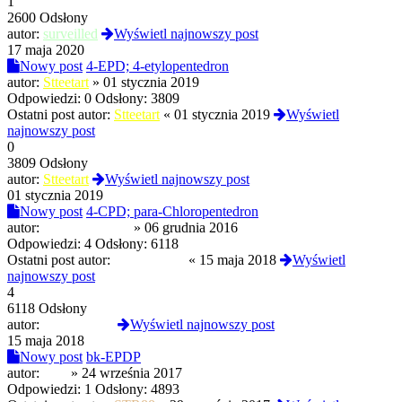
1
2600 Odsłony
autor:
surveilled
Wyświetl najnowszy post
17 maja 2020
Nowy post
4-EPD; 4-etylopentedron
autor:
Stteetart
»
01 stycznia 2019
Odpowiedzi:
0
Odsłony:
3809
Ostatni post autor:
Stteetart
«
01 stycznia 2019
Wyświetl
najnowszy post
0
3809 Odsłony
autor:
Stteetart
Wyświetl najnowszy post
01 stycznia 2019
Nowy post
4-CPD; para-Chloropentedron
autor:
randomuser118
»
06 grudnia 2016
Odpowiedzi:
4
Odsłony:
6118
Ostatni post autor:
Dersu Uzala
«
15 maja 2018
Wyświetl
najnowszy post
4
6118 Odsłony
autor:
Dersu Uzala
Wyświetl najnowszy post
15 maja 2018
Nowy post
bk-EPDP
autor:
hess
»
24 września 2017
Odpowiedzi:
1
Odsłony:
4893