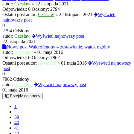
autor:
Czeslaw
»
22 listopada 2021
Odpowiedzi:
0
Odsłony:
2794
Ostatni post autor:
Czeslaw
«
22 listopada 2021
Wyświetl
najnowszy post
0
2794 Odsłony
autor:
Czeslaw
Wyświetl najnowszy post
22 listopada 2021
Nowy post
Walerofenony – zestawienie, wątek ogólny
autor:
surveilled
»
01 maja 2016
Odpowiedzi:
0
Odsłony:
7862
Ostatni post autor:
surveilled
«
01 maja 2016
Wyświetl najnowszy
post
0
7862 Odsłony
autor:
surveilled
Wyświetl najnowszy post
01 maja 2016
Przejdź do strony
1
…
39
40
41
42