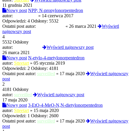
11 grudnia 2021
Nowy post
NPP; N-propylonorpentedron
autor:
Dersu Uzala
»
14 czerwca 2017
Odpowiedzi:
4
Odsłony:
5532
Ostatni post autor:
wiktororban01
«
26 marca 2021
Wyświetl
najnowszy post
4
5532 Odsłony
autor:
wiktororban01
Wyświetl najnowszy post
26 marca 2021
Nowy post
N-etylo-4-metylonorpentedron
autor:
Stteetart
»
05 stycznia 2019
Odpowiedzi:
2
Odsłony:
4181
Ostatni post autor:
surveilled
«
17 maja 2020
Wyświetl najnowszy
post
2
4181 Odsłony
autor:
surveilled
Wyświetl najnowszy post
17 maja 2020
Nowy post
3-EtO-4-MeO-N,N-dietylonorpentedron
autor:
Stteetart
»
15 maja 2020
Odpowiedzi:
1
Odsłony:
2600
Ostatni post autor:
surveilled
«
17 maja 2020
Wyświetl najnowszy
post