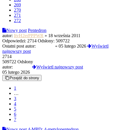
269
270
271
272
Nowy post
Pentedron
autor:
ItvH2erPPPWR
»
18 września 2011
Odpowiedzi:
2714
Odsłony:
509722
Ostatni post autor:
zburzony
«
05 lutego 2026
Wyświetl
najnowszy post
2714
509722 Odsłony
autor:
zburzony
Wyświetl najnowszy post
05 lutego 2026
Przejdź do strony
1
…
3
4
5
6
7
Nowy post
4-MPD; 4-metylopentedron