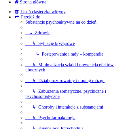
Strona główna
Usuń ciasteczka witryny
Przejdź do
Substancje psychoaktywne na co dzień
↳ Zdrowie
↳ Sytuacje kryzysowe
↳ Postępowanie i rady – kompendia
↳ Minimalizacja szkód i prewencja efektów
ubocznych
↳ Dział prozdrowotny i doping mózgu
↳ Zaburzenia somatyczne, psychiczne i
psychosomatyczne
↳ Choroby i interakcje z substancjami
↳ Psychofarmakologia
↳ Knajpa pod Przychodnią