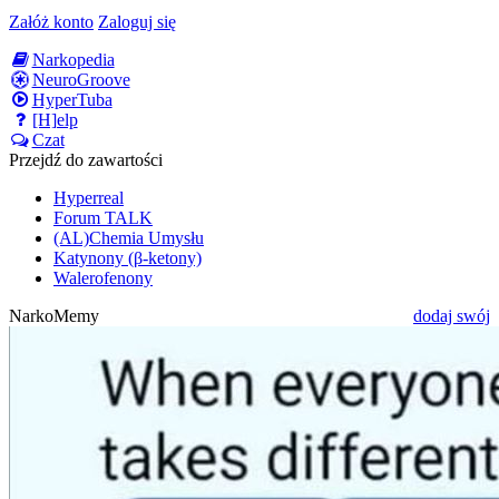
Załóż konto
Zaloguj się
Narkopedia
NeuroGroove
HyperTuba
[H]elp
Czat
Przejdź do zawartości
Hyperreal
Forum TALK
(AL)Chemia Umysłu
Katynony (β-ketony)
Walerofenony
NarkoMemy
dodaj swój