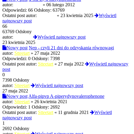
autor:
p4g4y0zzz(X)
»
06 lutego 2012
Odpowiedzi:
66
Odsłony:
63769
Ostatni post autor:
zburzony
«
23 kwietnia 2025
Wyświetl
najnowszy post
66
63769 Odsłony
autor:
zburzony
Wyświetl najnowszy post
23 kwietnia 2025
Nowy post
Nep - czyli 21 dni do odzyskania równowagi
autor:
Stteetart
»
27 maja 2022
Odpowiedzi:
0
Odsłony:
7398
Ostatni post autor:
Stteetart
«
27 maja 2022
Wyświetl najnowszy
post
0
7398 Odsłony
autor:
Stteetart
Wyświetl najnowszy post
27 maja 2022
Nowy post
Alfa-pipvp A-piperydynovalerophenone
autor:
Stteetart
»
26 kwietnia 2021
Odpowiedzi:
1
Odsłony:
2692
Ostatni post autor:
Stteetart
«
11 grudnia 2021
Wyświetl
najnowszy post
1
2692 Odsłony
autor:
Stteetart
Wyświetl najnowszy post