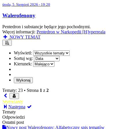
środa, 5. Sierpień 2026 - 19:20
Walerofenony
Pentedron i substancje będące jego pochodnymi.
Więcej informacji:
Pentedron w Narkopedii [H]yperreala
NOWY TEMAT
Wyświetl:
Sortuj wg:
Kierunek:
Tematy: 23 •
Strona
1
z
2
Stymulanty
Następna
Tematy
Odpowiedzi
Ostatni post
Nowy post
Walerofenony: Alfabetyczny spis tematów