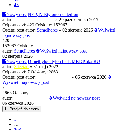
43
Nowy post
NEP; N-Etylonorpentedron
autor:
Modyfikowany Bigos
»
29 października 2015
Odpowiedzi:
429
Odsłony:
152967
Ostatni post autor:
Semelheres
«
02 sierpnia 2026
Wyświetl
najnowszy post
429
152967 Odsłony
autor:
Semelheres
Wyświetl najnowszy post
02 sierpnia 2026
Nowy post
Dimethylpentylon bk-DMBDP aka BU
autor:
Stteetart
»
31 maja 2022
Odpowiedzi:
7
Odsłony:
2863
Ostatni post autor:
Krzysztofscorpion
«
06 czerwca 2026
Wyświetl najnowszy post
7
2863 Odsłony
autor:
Krzysztofscorpion
Wyświetl najnowszy post
06 czerwca 2026
Przejdź do strony
1
…
268