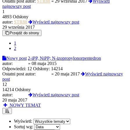
Ostatni post autor:
STR88
«
29 września 2017
Wyświetl
najnowszy post
1
4893 Odsłony
autor:
STR88
Wyświetl najnowszy post
29 września 2017
Przejdź do strony
1
2
Nowy post
2-iPP, NiPP; N-izopropylonorpentedron
autor:
haakan
»
08 maja 2015
Odpowiedzi:
12
Odsłony:
14214
Ostatni post autor:
Kociak
«
20 maja 2017
Wyświetl najnowszy
post
12
14214 Odsłony
autor:
Kociak
Wyświetl najnowszy post
20 maja 2017
NOWY TEMAT
Wyświetl:
Sortuj wg: