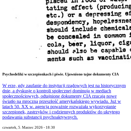
Psychodeliki w szczepionkach i piwie. Ujawniono tajne dokumenty CIA
W erze, gdy zaufanie do instytucji rządowych jest na historycznym
dnie, a dyskusje o kontroli społecznej dominują w mediach
społecznościowych, odtajnione dokumenty CIA rzucają nowe
światło na mroczną przeszłość amerykańskiego wywiadu. Już w
latach 50. XX w. agencja poważnie rozważała wykorzystanie
szczepionek, zastrzyków i codziennych produktów do ukrytego
podawania substancji psychoaktywnych.
czwartek, 5. Marzec 2026 - 18:30