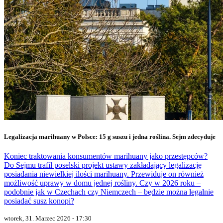
Legalizacja marihuany w Polsce: 15 g suszu i jedna roślina. Sejm zdecyduje
Koniec traktowania konsumentów marihuany jako przestępców?
Do Sejmu trafił poselski projekt ustawy zakładający legalizację
posiadania niewielkiej ilości marihuany. Przewiduje on również
możliwość uprawy w domu jednej rośliny. Czy w 2026 roku –
podobnie jak w Czechach czy Niemczech – będzie można legalnie
posiadać susz konopi?
wtorek, 31. Marzec 2026 - 17:30