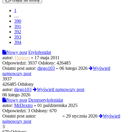
Przejdź do strony
1
…
390
391
392
393
394
Nowy post
Etylofenidat
autor:
Thirteen
»
17 maja 2011
Odpowiedzi:
3937
Odsłony:
426485
Ostatni post autor:
diego103
«
06 lutego 2026
Wyświetl
najnowszy post
3937
426485 Odsłony
autor:
diego103
Wyświetl najnowszy post
06 lutego 2026
Nowy post
Dextroetylofenidat
autor:
MrDextro
»
01 października 2025
Odpowiedzi:
3
Odsłony:
670
Ostatni post autor:
nocnawodka
«
29 stycznia 2026
Wyświetl
najnowszy post
3
670 Odsłony