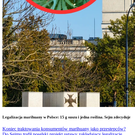
Legalizacja marihuany w Polsce: 15 g suszu i jedna roślina. Sejm zdecyduje
Koniec traktowania konsumentów marihuany jako przestępców?
Do Sejmu trafił poselski projekt ustawy zakładający legalizację