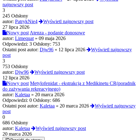
najnowszy post
3
245 Odsłony
autor:
PatrykNie4
Wyświetl najnowszy post
27 lipca 2026
Nowy post
Atenza - podanie donosowe
autor:
Limequat
»
09 maja 2026
Odpowiedzi:
3
Odsłony:
753
Ostatni post autor:
Djw96
«
12 lipca 2026
Wyświetl najnowszy
post
3
753 Odsłony
autor:
Djw96
Wyświetl najnowszy post
12 lipca 2026
Nowy post
Metylofenidat - ekstrakcja z Medikinetu CR(poradnik
do zażywania rekreacyjnego)
autor:
Kaletaa
»
20 marca 2026
Odpowiedzi:
0
Odsłony:
686
Ostatni post autor:
Kaletaa
«
20 marca 2026
Wyświetl najnowszy
post
0
686 Odsłony
autor:
Kaletaa
Wyświetl najnowszy post
20 marca 2026