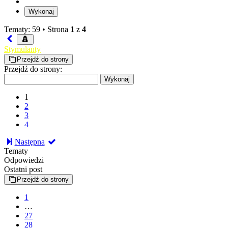
Tematy: 59 •
Strona
1
z
4
Stymulanty
Przejdź do strony
Przejdź do strony:
1
2
3
4
Następna
Tematy
Odpowiedzi
Ostatni post
Przejdź do strony
1
…
27
28