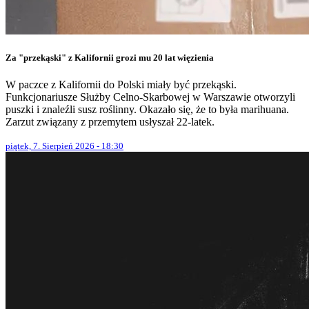
Za "przekąski" z Kalifornii grozi mu 20 lat więzienia
W paczce z Kalifornii do Polski miały być przekąski.
Funkcjonariusze Służby Celno-Skarbowej w Warszawie otworzyli
puszki i znaleźli susz roślinny. Okazało się, że to była marihuana.
Zarzut związany z przemytem usłyszał 22-latek.
piątek, 7. Sierpień 2026 - 18:30