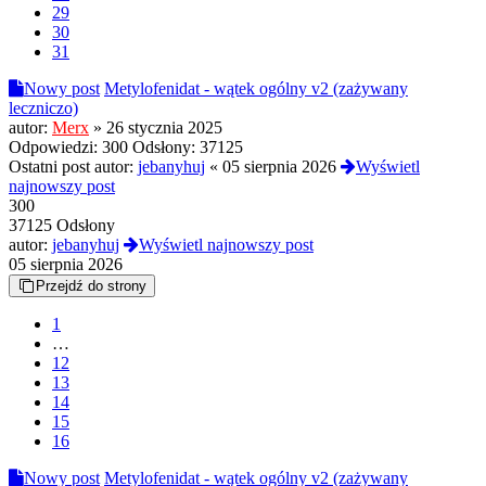
29
30
31
Nowy post
Metylofenidat - wątek ogólny v2 (zażywany
leczniczo)
autor:
Merx
»
26 stycznia 2025
Odpowiedzi:
300
Odsłony:
37125
Ostatni post autor:
jebanyhuj
«
05 sierpnia 2026
Wyświetl
najnowszy post
300
37125 Odsłony
autor:
jebanyhuj
Wyświetl najnowszy post
05 sierpnia 2026
Przejdź do strony
1
…
12
13
14
15
16
Nowy post
Metylofenidat - wątek ogólny v2 (zażywany