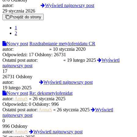
autor:
nocnawodka
Wyświetl najnowszy post
29 stycznia 2026
Przejdź do strony
1
2
Nowy post
Rozdrabnianie metylofenidatu CR
autor:
sprawdzone_info
»
10 stycznia 2020
Odpowiedzi:
17
Odsłony:
26731
Ostatni post autor:
Patrykpatyk
«
19 lutego 2025
Wyświetl
najnowszy post
17
26731 Odsłony
autor:
Patrykpatyk
Wyświetl najnowszy post
19 lutego 2025
Nowy post
Re: deksmetylofenidat
autor:
AnnaS
»
26 stycznia 2025
Odpowiedzi:
0
Odsłony:
996
Ostatni post autor:
AnnaS
«
26 stycznia 2025
Wyświetl
najnowszy post
0
996 Odsłony
autor:
AnnaS
Wyświetl najnowszy post