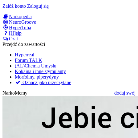
Załóż konto
Zaloguj się
Narkopedia
NeuroGroove
HyperTuba
[H]elp
Czat
Przejdź do zawartości
Hyperreal
Forum TALK
(AL)Chemia Umysłu
Kokaina i inne stymulanty
Morfoliny, piperydyny
Oznacz jako przeczytane
NarkoMemy
dodaj swój