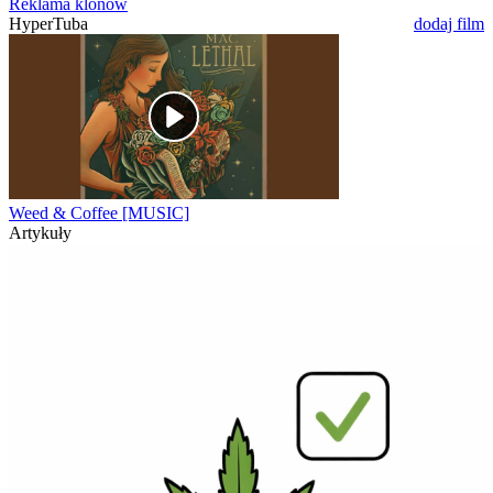
Reklama klonów
HyperTuba
dodaj film
Weed & Coffee [MUSIC]
Artykuły