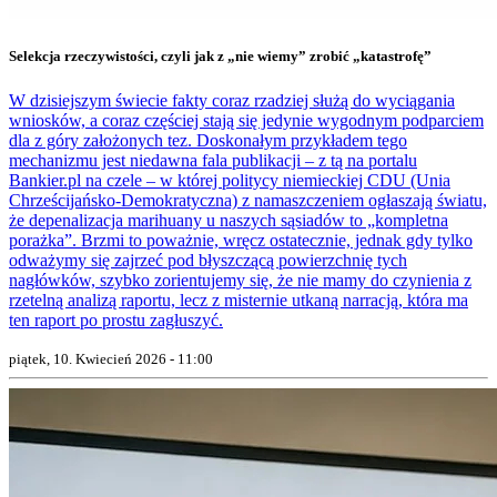
Selekcja rzeczywistości, czyli jak z „nie wiemy” zrobić „katastrofę”
W dzisiejszym świecie fakty coraz rzadziej służą do wyciągania
wniosków, a coraz częściej stają się jedynie wygodnym podparciem
dla z góry założonych tez. Doskonałym przykładem tego
mechanizmu jest niedawna fala publikacji – z tą na portalu
Bankier.pl na czele – w której politycy niemieckiej CDU (Unia
Chrześcijańsko-Demokratyczna) z namaszczeniem ogłaszają światu,
że depenalizacja marihuany u naszych sąsiadów to „kompletna
porażka”. Brzmi to poważnie, wręcz ostatecznie, jednak gdy tylko
odważymy się zajrzeć pod błyszczącą powierzchnię tych
nagłówków, szybko zorientujemy się, że nie mamy do czynienia z
rzetelną analizą raportu, lecz z misternie utkaną narracją, która ma
ten raport po prostu zagłuszyć.
piątek, 10. Kwiecień 2026 - 11:00