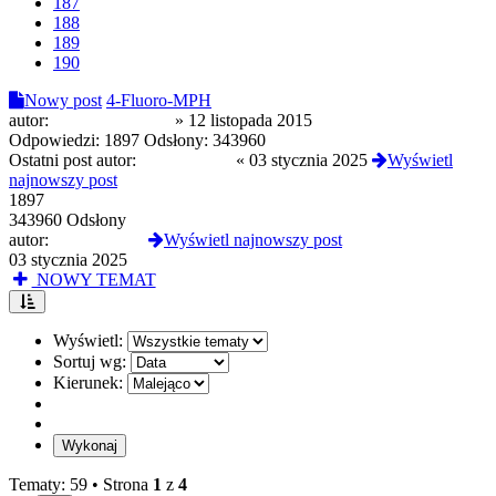
187
188
189
190
Nowy post
4-Fluoro-MPH
autor:
mordoczlowieku
»
12 listopada 2015
Odpowiedzi:
1897
Odsłony:
343960
Ostatni post autor:
MarcinPl700
«
03 stycznia 2025
Wyświetl
najnowszy post
1897
343960 Odsłony
autor:
MarcinPl700
Wyświetl najnowszy post
03 stycznia 2025
NOWY TEMAT
Wyświetl:
Sortuj wg:
Kierunek:
Tematy: 59 •
Strona
1
z
4