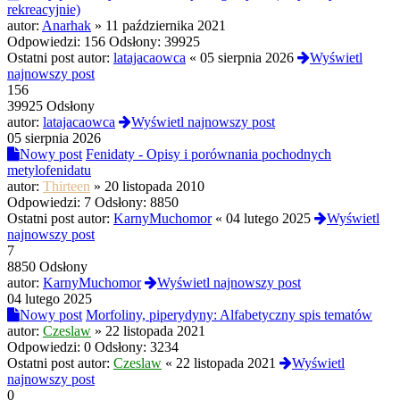
rekreacyjnie)
autor:
Anarhak
»
11 października 2021
Odpowiedzi:
156
Odsłony:
39925
Ostatni post autor:
latajacaowca
«
05 sierpnia 2026
Wyświetl
najnowszy post
156
39925 Odsłony
autor:
latajacaowca
Wyświetl najnowszy post
05 sierpnia 2026
Nowy post
Fenidaty - Opisy i porównania pochodnych
metylofenidatu
autor:
Thirteen
»
20 listopada 2010
Odpowiedzi:
7
Odsłony:
8850
Ostatni post autor:
KarnyMuchomor
«
04 lutego 2025
Wyświetl
najnowszy post
7
8850 Odsłony
autor:
KarnyMuchomor
Wyświetl najnowszy post
04 lutego 2025
Nowy post
Morfoliny, piperydyny: Alfabetyczny spis tematów
autor:
Czeslaw
»
22 listopada 2021
Odpowiedzi:
0
Odsłony:
3234
Ostatni post autor:
Czeslaw
«
22 listopada 2021
Wyświetl
najnowszy post
0