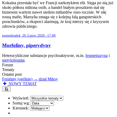
Kokaina przestała być we Francji narkotykiem elit. Sięga po nią już
około półtora miliona osób, a handel białym proszkiem stał się
biznesem wartym nawet siedem miliardów euro rocznie. W siłę
rosną mafie, Marsylia zmaga się z kolejną falą gangsterskich
porachunków, a eksperci alarmują, że kraj mierzy się z kryzysem
zdrowia publicznego.
poniedziałek, 20. Lipiec 2026 - 17:00
Morfoliny, piperydyny
Heterocykliczne substancje psychoaktywne, m.in.
fenmetrazyna
i
metylofenidat
.
Forum
Tematy
Ostatni post
Fenidaty (ogólnie) → dział Miksy
NOWY TEMAT
Wyświetl:
Sortuj wg:
Kierunek: