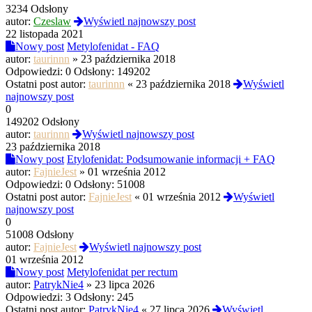
3234 Odsłony
autor:
Czeslaw
Wyświetl najnowszy post
22 listopada 2021
Nowy post
Metylofenidat - FAQ
autor:
taurinnn
»
23 października 2018
Odpowiedzi:
0
Odsłony:
149202
Ostatni post autor:
taurinnn
«
23 października 2018
Wyświetl
najnowszy post
0
149202 Odsłony
autor:
taurinnn
Wyświetl najnowszy post
23 października 2018
Nowy post
Etylofenidat: Podsumowanie informacji + FAQ
autor:
FajnieJest
»
01 września 2012
Odpowiedzi:
0
Odsłony:
51008
Ostatni post autor:
FajnieJest
«
01 września 2012
Wyświetl
najnowszy post
0
51008 Odsłony
autor:
FajnieJest
Wyświetl najnowszy post
01 września 2012
Nowy post
Metylofenidat per rectum
autor:
PatrykNie4
»
23 lipca 2026
Odpowiedzi:
3
Odsłony:
245
Ostatni post autor:
PatrykNie4
«
27 lipca 2026
Wyświetl