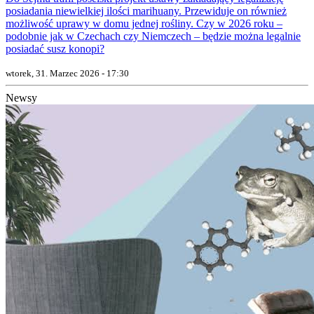
posiadania niewielkiej ilości marihuany. Przewiduje on również
możliwość uprawy w domu jednej rośliny. Czy w 2026 roku –
podobnie jak w Czechach czy Niemczech – będzie można legalnie
posiadać susz konopi?
wtorek, 31. Marzec 2026 - 17:30
Newsy