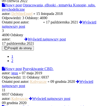
09 czerwca 2022
Nowy post
Opracowania, eBooki - tematyka Konopie, subs.
psychodeliczne
autor:
DeWitteEngel
»
15 listopada 2018
Odpowiedzi:
3
Odsłony:
4690
Ostatni post autor:
junkiexl
«
17 października 2021
Wyświetl
najnowszy post
3
4690 Odsłony
autor:
junkiexl
Wyświetl najnowszy post
17 października 2021
Przejdź do strony
1
2
Nowy post
Pozyskiwanie CBD.
autor:
iguu
»
07 maja 2019
Odpowiedzi:
11
Odsłony:
6937
Ostatni post autor:
Kobyszcze
«
09 grudnia 2020
Wyświetl
najnowszy post
11
6937 Odsłony
autor:
Kobyszcze
Wyświetl najnowszy post
09 grudnia 2020