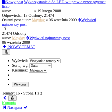
Nowy post
Wykorzystanie diód LED w uprawie przez pryzmat
liczb.
autor:
OldSmuggler
»
19 lutego 2008
Odpowiedzi:
13
Odsłony:
21474
Ostatni post autor:
Mayday
«
06 września 2009
Wyświetl
najnowszy post
13
21474 Odsłony
autor:
Mayday
Wyświetl najnowszy post
06 września 2009
NOWY TEMAT
Wyświetl:
Sortuj wg:
Kierunek:
Tematy: 16 •
Strona
1
z
2
Konopia
Następna