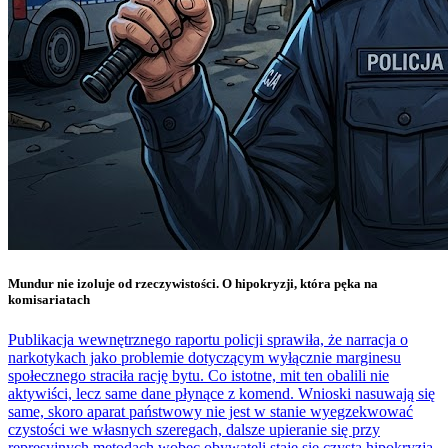
Mundur nie izoluje od rzeczywistości. O hipokryzji, która pęka na
komisariatach
Publikacja wewnętrznego raportu policji sprawiła, że narracja o
narkotykach jako problemie dotyczącym wyłącznie marginesu
społecznego straciła rację bytu. Co istotne, mit ten obalili nie
aktywiści, lecz same dane płynące z komend. Wnioski nasuwają się
same, skoro aparat państwowy nie jest w stanie wyegzekwować
czystości we własnych szeregach, dalsze upieranie się przy
represyjnych metodach wobec obywateli staje się czystą hipokryzją.