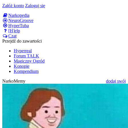
Załóż konto
Zaloguj się
Narkopedia
NeuroGroove
HyperTuba
[H]elp
Czat
Przejdź do zawartości
Hyperreal
Forum TALK
Magiczny Ogród
Konopie
Kompendium
NarkoMemy
dodaj swój