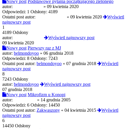
Nowy post
Podstawowe pytania początkującego zielonego
autor:
SIRPAWPIFIN
»
09 kwietnia 2020
Odpowiedzi:
1
Odsłony:
4189
Ostatni post autor:
Verbalhologram
«
09 kwietnia 2020
Wyświetl
najnowszy post
1
4189 Odsłony
autor:
Verbalhologram
Wyświetl najnowszy post
09 kwietnia 2020
Nowy post
Pierwszy raz z MJ
autor:
belmondoyoo
»
06 grudnia 2018
Odpowiedzi:
8
Odsłony:
7243
Ostatni post autor:
belmondoyoo
«
07 grudnia 2018
Wyświetl
najnowszy post
8
7243 Odsłony
autor:
belmondoyoo
Wyświetl najnowszy post
07 grudnia 2018
Nowy post
Mikrofizm u Konopi
autor:
Mr.LaTacha
»
14 grudnia 2005
Odpowiedzi:
6
Odsłony:
14450
Ostatni post autor:
Zakwaszony
«
04 kwietnia 2015
Wyświetl
najnowszy post
6
14450 Odsłony