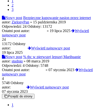
1
2
3
Nowy post
Bezpieczne kupowanie nasion przez internet
autor:
ZielonyPan
»
15 października 2019
Odpowiedzi:
24
Odsłony:
13172
Ostatni post autor:
Bingb0ng
«
19 lipca 2025
Wyświetl
najnowszy post
24
13172 Odsłony
autor:
Bingb0ng
Wyświetl najnowszy post
19 lipca 2025
Nowy post
% thc w pierwszej lepszej Marihuanie
autor:
studniq
»
08 marca 2019
Odpowiedzi:
4
Odsłony:
5748
Ostatni post autor:
yoshi420
«
07 stycznia 2023
Wyświetl
najnowszy post
4
5748 Odsłony
autor:
yoshi420
Wyświetl najnowszy post
07 stycznia 2023
Przejdź do strony
1