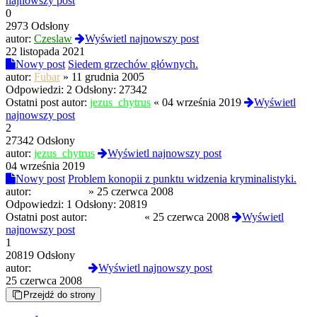
najnowszy post
0
2973 Odsłony
autor:
Czeslaw
Wyświetl najnowszy post
22 listopada 2021
Nowy post
Siedem grzechów głównych.
autor:
Fubar
»
11 grudnia 2005
Odpowiedzi:
2
Odsłony:
27342
Ostatni post autor:
jezus_chytrus
«
04 września 2019
Wyświetl
najnowszy post
2
27342 Odsłony
autor:
jezus_chytrus
Wyświetl najnowszy post
04 września 2019
Nowy post
Problem konopii z punktu widzenia kryminalistyki.
autor:
Darksouled
»
25 czerwca 2008
Odpowiedzi:
1
Odsłony:
20819
Ostatni post autor:
Darksouled
«
25 czerwca 2008
Wyświetl
najnowszy post
1
20819 Odsłony
autor:
Darksouled
Wyświetl najnowszy post
25 czerwca 2008
Przejdź do strony