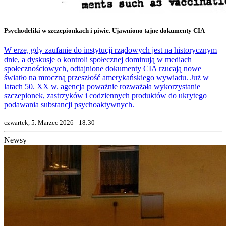
Psychodeliki w szczepionkach i piwie. Ujawniono tajne dokumenty CIA
W erze, gdy zaufanie do instytucji rządowych jest na historycznym
dnie, a dyskusje o kontroli społecznej dominują w mediach
społecznościowych, odtajnione dokumenty CIA rzucają nowe
światło na mroczną przeszłość amerykańskiego wywiadu. Już w
latach 50. XX w. agencja poważnie rozważała wykorzystanie
szczepionek, zastrzyków i codziennych produktów do ukrytego
podawania substancji psychoaktywnych.
czwartek, 5. Marzec 2026 - 18:30
Newsy