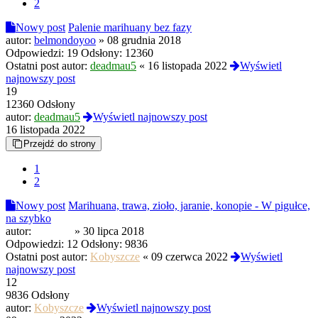
2
Nowy post
Palenie marihuany bez fazy
autor:
belmondoyoo
»
08 grudnia 2018
Odpowiedzi:
19
Odsłony:
12360
Ostatni post autor:
deadmau5
«
16 listopada 2022
Wyświetl
najnowszy post
19
12360 Odsłony
autor:
deadmau5
Wyświetl najnowszy post
16 listopada 2022
Przejdź do strony
1
2
Nowy post
Marihuana, trawa, zioło, jaranie, konopie - W pigułce,
na szybko
autor:
Mundial
»
30 lipca 2018
Odpowiedzi:
12
Odsłony:
9836
Ostatni post autor:
Kobyszcze
«
09 czerwca 2022
Wyświetl
najnowszy post
12
9836 Odsłony
autor:
Kobyszcze
Wyświetl najnowszy post