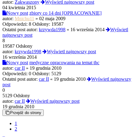
autor:
Zakwaszony
Wyświetl najnowszy post
04 kwietnia 2015
Nowy post
zbiory co 14 dni [OPRACOWANIE]
autor:
Mnichu11
»
02 maja 2009
Odpowiedzi:
8
Odsłony:
19587
Ostatni post autor:
krzywda1998
«
16 września 2014
Wyświetl
najnowszy post
8
19587 Odsłony
autor:
krzywda1998
Wyświetl najnowszy post
16 września 2014
Nowy post
medyczne opracowania na temat thc
autor:
car II
»
19 grudnia 2010
Odpowiedzi:
0
Odsłony:
5129
Ostatni post autor:
car II
«
19 grudnia 2010
Wyświetl najnowszy
post
0
5129 Odsłony
autor:
car II
Wyświetl najnowszy post
19 grudnia 2010
Przejdź do strony
1
2