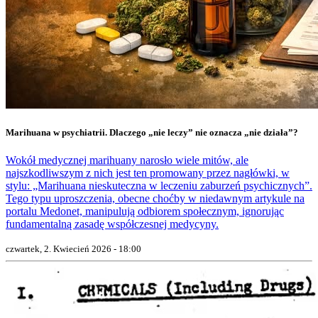
Marihuana w psychiatrii. Dlaczego „nie leczy” nie oznacza „nie działa”?
Wokół medycznej marihuany narosło wiele mitów, ale
najszkodliwszym z nich jest ten promowany przez nagłówki, w
stylu: „Marihuana nieskuteczna w leczeniu zaburzeń psychicznych”.
Tego typu uproszczenia, obecne choćby w niedawnym artykule na
portalu Medonet, manipulują odbiorem społecznym, ignorując
fundamentalną zasadę współczesnej medycyny.
czwartek, 2. Kwiecień 2026 - 18:00