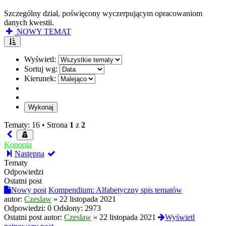
Szczególny dział, poświęcony wyczerpującym opracowaniom
danych kwestii.
NOWY TEMAT
Wyświetl:
Sortuj wg:
Kierunek:
Tematy: 16 •
Strona
1
z
2
Konopia
Następna
Tematy
Odpowiedzi
Ostatni post
Nowy post
Kompendium: Alfabetyczny spis tematów
autor:
Czeslaw
»
22 listopada 2021
Odpowiedzi:
0
Odsłony:
2973
Ostatni post autor:
Czeslaw
«
22 listopada 2021
Wyświetl