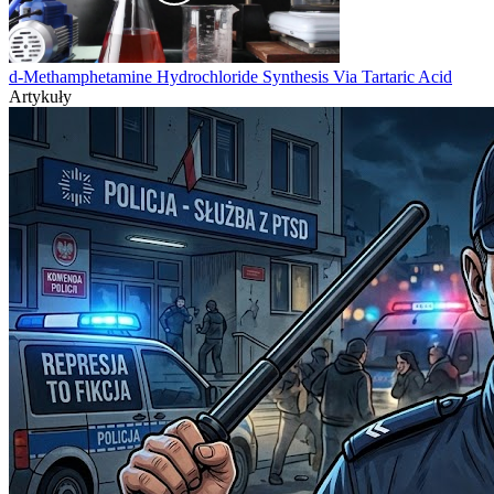
d-Methamphetamine Hydrochloride Synthesis Via Tartaric Acid
Artykuły