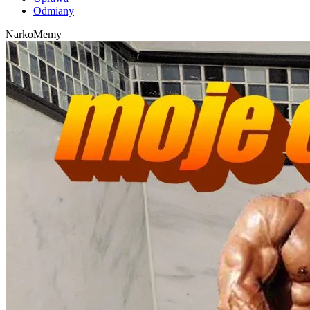
Odmiany
NarkoMemy