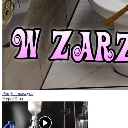
Potężna maszyna
HyperTuba