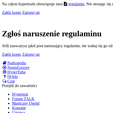
Na całym hyperrealu obowiązuje nasz
regulamin
. Nie stosując si
Załóż konto
Zaloguj się
Zgłoś naruszenie regulaminu
Jeśli zauważysz jakiś post naruszający regulamin, nie wahaj się go o
Załóż konto
Zaloguj się
Narkopedia
NeuroGroove
HyperTuba
[H]elp
Czat
Przejdź do zawartości
Hyperreal
Forum TALK
Magiczny Ogród
Konopie
Uprawa